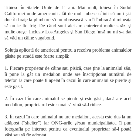
Trăiesc în Statele Unite de 11 ani. Mai mult, trăiesc în Sudul
Californiei unde americanii atât de mult iubesc câinii că unii şi-i
duc în braţe la plimbare să nu obosească sau îi îmbracă dimineaţa
să nu le fie frig. De când sunt aici am cutreierat multe străzi şi
multe oraşe, inclusiv Los Angeles şi San Diego, însă nu mi s-a dat
să văd un câine vagabond.
Soluţia aplicată de americani pentru a rezolva problema animalelor
găsite pe stradă este foarte simplă:
1. Fiecare proprietar de câine sau pisică, care ţine la animalul său,
îi pune la gât un medalion unde are înscripţionat numărul de
telefon la care poate fi apelat în cazul în care animalul se pierde şi
este găsit.
2. În cazul în care animalul se pierde şi este găsit, dacă are acel
medalion, proprietarul este sunat să vină să-l ridice.
3. În cazul în care animalul nu are medalion, acesta este dus la un
adăpost (“shelter”) iar ONG-urile şi/sau municipalitatea îi pun
fotografia pe internet pentru ca eventualul proprietar să-l poată
găsi sau să fie adoptat.