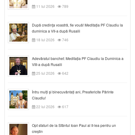
11 Iul 2026
789
După credinţa voastră, fie vouă! Meditația PF Claudiu la
duminica a VII-a după Rusalii
18 Iul 2026
746
Adevăratul banchet: Meditația PF Claudiu la Duminica a
VIII-a după Rusalii
25 Iul 2026
642
Întru mulți și binecuvântați ani, Preafericite Părinte
Claudiu!
22 Iul 2026
617
Opt sfaturi de la Sfântul Ioan Paul al II-lea pentru un
creștin