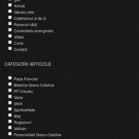
Arhivă
Gândul zilei
Catehismul zi de zi
Recenzii cărți
Comentariu evanghelic
Video
Curia
Contact
CATEGORII ARTICOLE
Papa Francisc
Biserica Greco-Catolica
PF Claudiu
Varia
Sfinti
Spiritualitate
Blaj
Rugaciuni
Vatican
Personalitati Greco-Catolice