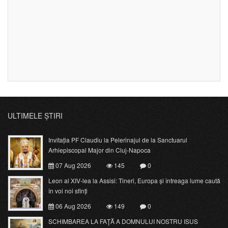
ULTIMELE ȘTIRI
Invitația PF Claudiu la Pelerinajul de la Sanctuarul
Arhiepiscopal Major din Cluj-Napoca
07 Aug 2026
145
0
Leon al XIV-lea la Assisi: Tineri, Europa și întreaga lume caută
în voi noi sfinți
06 Aug 2026
149
0
SCHIMBAREA LA FAŢĂ A DOMNULUI NOSTRU ISUS