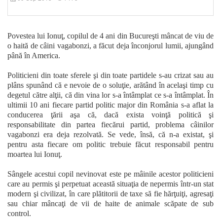
Povestea lui Ionuţ, copilul de 4 ani din Bucureşti mâncat de viu de
o haită de câini vagabonzi, a făcut deja înconjorul lumii, ajungând
până în America.
Politicieni din toate sferele şi din toate partidele s-au crizat sau au
plâns spunând că e nevoie de o soluţie, arătând în acelaşi timp cu
degetul către alţii, că din vina lor s-a întâmplat ce s-a întâmplat. În
ultimii 10 ani fiecare partid politic major din România s-a aflat la
conducerea ţării aşa că, dacă exista voinţă politică şi
responsabilitate din partea fiecărui partid, problema câinilor
vagabonzi era deja rezolvată. Se vede, însă, că n-a existat, şi
pentru asta fiecare om politic trebuie făcut responsabil pentru
moartea lui Ionuţ.
Sângele acestui copil nevinovat este pe mâinile acestor politicieni
care au permis şi perpetuat această situaţia de nepermis într-un stat
modern şi civilizat, în care plătitorii de taxe să fie hărţuiţi, agresaţi
sau chiar mâncaţi de vii de haite de animale scăpate de sub
control.