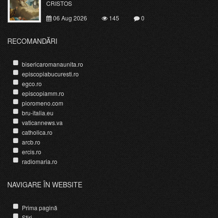
CRISTOS
06 Aug 2026
145
0
RECOMANDĂRI
bisericaromanaunita.ro
episcopiabucuresti.ro
egco.ro
episcopiamm.ro
pioromeno.com
bru-italia.eu
vaticannews.va
catholica.ro
arcb.ro
ercis.ro
radiomaria.ro
NAVIGARE ÎN WEBSITE
Prima pagină
Știri