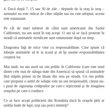
4. Dacă după 7, 15 sau 30 de zile – depinde de la oraş la oraş –
animalul nu este ridicat de către stăpân sau nu este adoptat, acesta
este eutanasiat.
Pe cât de mari iubitori de câini sunt americanii din Sudul
Californiei, nu am auzit în toţi aceşti 11 ani să se facă proteste în
stradă că animalele neridicate sunt eutanasiate după un timp.
Dragostea faţă de orice vine cu responsabilitate. Cine spune că
iubeşte animalele să le ia acasă şi să îşi asume responsabilitatea
creşterii lor.
Mai mult, nu am auzit un om politic în California (care este unul
dintre cele mai de stânga state din America) să spună că animalele
fără stăpân prinse să fie lăsate din nou pe stradă. Un om politic
care propune o astfel de soluţie este un om iresponsabil, căruia nu-
i pasă de siguranţa cetăţenilor pe care-i reprezintă şi de imaginea
oraşului pe care-l conduce.
Ce ar face aceşti politicieni din România dacă în oraşele ţării ar
umbla haite de lupi, urşi sau porci mistreţi?