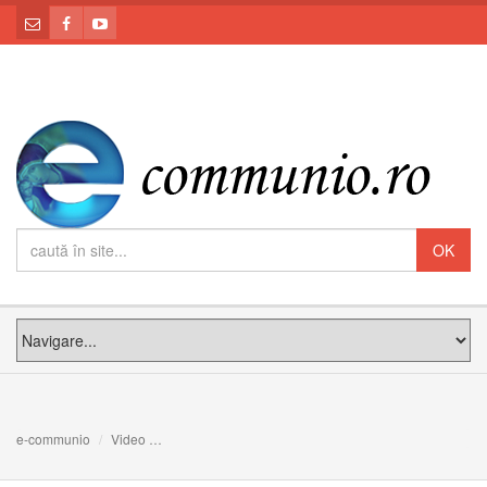
e-communio
Video
PF Claudiu, la Întâlnirea Intereparhială a Familiilor, C