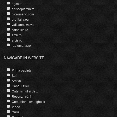
egco.ro
episcopiamm.ro
pioromeno.com
bru-italia.eu
vaticannews.va
catholica.ro
arcb.ro
ercis.ro
radiomaria.ro
NAVIGARE ÎN WEBSITE
Prima pagină
Știri
Arhivă
Gândul zilei
Catehismul zi de zi
Recenzii cărți
Comentariu evanghelic
Video
Curia