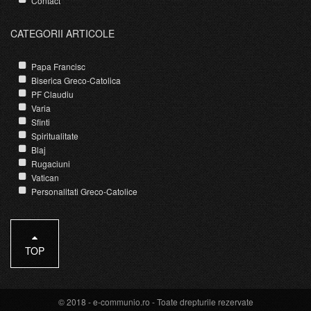
Contact
CATEGORII ARTICOLE
Papa Francisc
Biserica Greco-Catolica
PF Claudiu
Varia
Sfinti
Spiritualitate
Blaj
Rugaciuni
Vatican
Personalitati Greco-Catolice
TOP
© 2018 -
e-communio.ro
- Toate drepturile rezervate