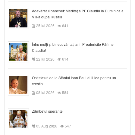
Adevăratul banchet: Meditația PF Claudiu la Duminica a
VIII-a după Rusalii
25 Iul 2026
641
Întru mulți și binecuvântați ani, Preafericite Părinte
Claudiu!
22 Iul 2026
614
Opt sfaturi de la Sfântul Ioan Paul al II-lea pentru un
creștin
08 Iul 2026
584
Zâmbetul speranței
05 Aug 2026
547