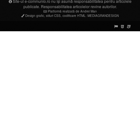
Site-ul e-communio.ro nu își asumă responsabilitatea pentru articolele
publicate. Responsabilitatea articolelor revine autorilor.
Platformă realizată de Andrei Man
Design grafic
,
stiluri CSS
,
codificare HTML
:
MEDIAGRANDESIGN