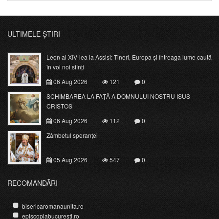
ULTIMELE ȘTIRI
Leon al XIV-lea la Assisi: Tineri, Europa și întreaga lume caută
în voi noi sfinți
06 Aug 2026
121
0
SCHIMBAREA LA FAŢĂ A DOMNULUI NOSTRU ISUS
CRISTOS
06 Aug 2026
112
0
Zâmbetul speranței
05 Aug 2026
547
0
RECOMANDĂRI
bisericaromanaunita.ro
episcopiabucuresti.ro