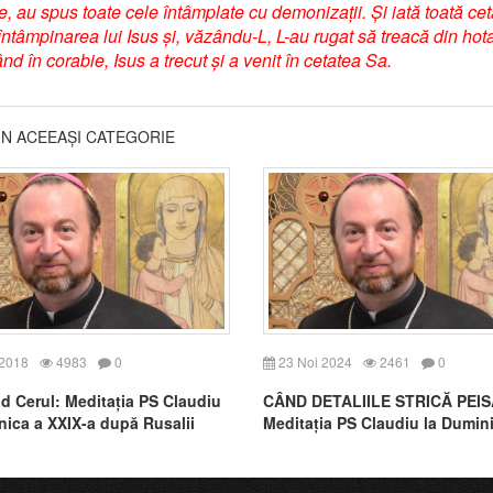
te, au spus toate cele întâmplate cu demonizații. Și iată toată ce
n întâmpinarea lui Isus și, văzându-L, L-au rugat să treacă din hot
rând în corabie, Isus a trecut și a venit în cetatea Sa.
DIN ACEEAȘI CATEGORIE
 2018
4983
0
23 Noi 2024
2461
0
d Cerul: Meditația PS Claudiu
CÂND DETALIILE STRICĂ PEIS
nica a XXIX-a după Rusalii
Meditația PS Claudiu la Dumin
)
XXX-a după Rusalii