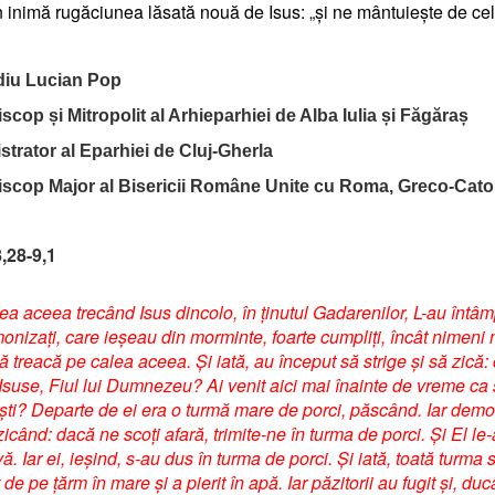
 inimă rugăciunea lăsată nouă de Isus: „și ne mântuiește de cel 
diu Lucian Pop
scop și Mitropolit al Arhieparhiei de Alba Iulia și Făgăraș
trator al Eparhiei de Cluj-Gherla
iscop Major al Bisericii Române Unite cu Roma, Greco-Cato
,28-9,1
ea aceea trecând Isus dincolo, în ținutul Gadarenilor, L-au întâm
onizați, care ieșeau din morminte, foarte cumpliți, încât nimeni 
ă treacă pe calea aceea. Și iată, au început să strige și să zică: 
 Isuse, Fiul lui Dumnezeu? Ai venit aici mai înainte de vreme ca
ști? Departe de ei era o turmă mare de porci, păscând. Iar demon
icând: dacă ne scoți afară, trimite-ne în turma de porci. Și El le-
ă. Iar ei, ieșind, s-au dus în turma de porci. Și iată, toată turma 
de pe țărm în mare și a pierit în apă. Iar păzitorii au fugit și, d