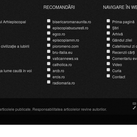
RECOMANDĂRI
NAVIGARE ÎN W
ul Arhiepiscopal
bisericaromanaunita.ro
Prima pagină
episcopiabucuresti.ro
Știri
egco.ro
Arhivă
episcopiamm.ro
Gândul zilei
ivilizație a iubirii
pioromeno.com
Catehismul zi d
bru-italia.eu
Recenzii cărți
vaticannews.va
Comentariu ev
catholica.ro
Video
ga lume caută în voi
arcb.ro
Curia
ercis.ro
Contact
radiomaria.ro
icolele publicate. Responsabilitatea articolelor revine autorilor.