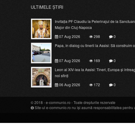
ULTIMELE ȘTIRI
Invitația PF Claudiu la Pelerinajul de la Sanctuar
Major din Cluj-Napoca
07 Aug 2026
298
0
Papa, în dialog cu tinerii la Assisi: Să construim o c
07 Aug 2026
169
0
Leon al XIV-lea la Assisi: Tineri, Europa și întrea
noi sfinți
06 Aug 2026
172
0
© 2018 -
e-communio.ro
- Toate drepturile rezervate
Site-ul e-communio.ro nu își asumă responsabilitatea pentru art