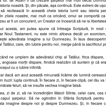
a lui. Iar Adam îi dă crezare șarpelui mai mult decât Domnu
istoria noastră. Și, din păcate, așa continuă. Este extrem de ușo
 să recitească în această cheie istoria lumii sau istoria pe
în zilele noastre, mai mult ca oricând, omul se comportă c
u ar fi un concurent, un Creator ce încearcă să ne ia libertatea
sul acesta, am putea spune că întreaga Scriptură, în mod c
lar Noul Testament, nu este nimic altceva decât un exorcism,
ilește adevărata imagine a lui Dumnezeu. În Isus descoperim
al Tatălui, care, din iubire pentru noi, merge până la sacrificiul p
când ne umplem de adevăratul chip al Tatălui, frica dispare,
, angoasa morții dispare, fiindcă realizăm că suntem și că era
nceput cu o iubire infinită.
iar dacă am avut această minunată licărire de lumină cereasc
 iluzii: lupta continuă. În fiecare zi, în fiecare clipă, cel rău va
mărate feluri, să ne insufle vechea imagine falsă.
a, zi de zi, să ne încredințăm Maicii Sfinte, celei care, cea d
t capul șarpelui. Să ne oglindim în Sfânta Scriptură pentru
ta imagine despre noi și despre Dumnezeu. Și, în fiecare c