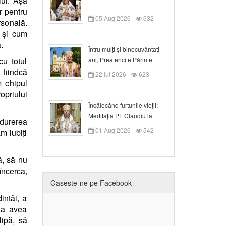
lui. Așa
r pentru
05 Aug 2026
632
rsonală.
a și cum
.
Întru mulți și binecuvântați
u totul
ani, Preafericite Părinte
Claudiu!
 fiindcă
22 Iul 2026
623
 chipul
ropriului
Încălecând furtunile vieții:
Meditația PF Claudiu la
 durerea
Duminica a IX-a după Rusalii
01 Aug 2026
542
m iubiți
ă, să nu
 încerca,
Gaseste-ne pe Facebook
intâi, a
 a avea
lipă, să