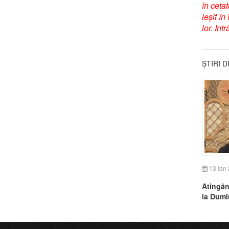
în ceta
ieșit î
lor. Int
ȘTIRI 
13 Ian
Atingân
la Dumi
(AUDIO