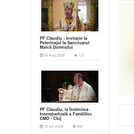
PF Claudiu - Invitație la
Pelerinajul la Sanctuarul
Maicii Domnului
06 Aug 2026
121
PF Claudiu, la Întâlnirea
Intereparhială a Familiilor,
CMD - Cluj
15 Iun 2026
692