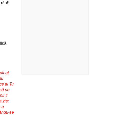
rău!”.
lică
pinat
nu
ce ai Tu
 să ne
ii Il
a zis:
s-a
ucându-se