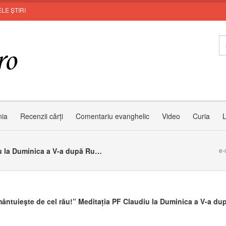
LE ȘTIRI
I
nia
Recenzii cărți
Comentariu evanghelic
Video
Curia
L
”Și ne mântuieşte de cel rău!” Meditația PF Claudiu la Duminica a V-a după Rusalii
e-
mântuieşte de cel rău!” Meditația PF Claudiu la Duminica a V-a du