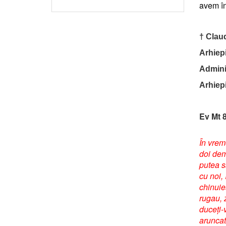
avem în
† Clau
Arhiepi
Adminis
Arhiep
Ev Mt 8
În vrem
doi dem
putea s
cu noi,
chinuie
rugau, z
duceți-v
aruncat 