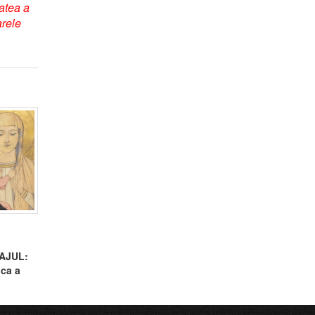
tatea a
arele
AJUL:
ica a