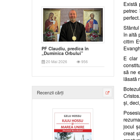
Există 
petrec 
perfect
Sfântul
în altă
citim E
Evanghe
PF Claudiu, predica în
„Duminica Orbului”
E clar
20 Mai 2026
956
constit
să ne e
lăsată 
Botezul
Recenzii cărți
Cristos
și, deci
Posesi
rezuma
jocul ș
creat ș