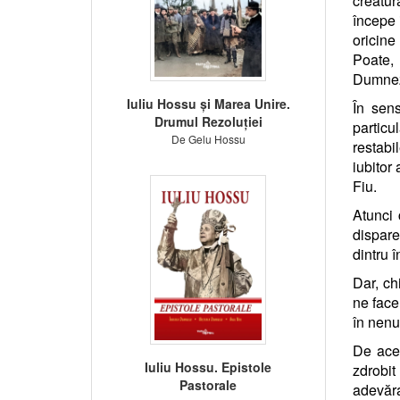
creatur
începe 
oricine
Poate, 
Dumneze
Iuliu Hossu și Marea Unire.
În sen
Drumul Rezoluției
particu
De Gelu Hossu
restab
iubitor 
Fiu.
Atunci 
dispare
dintru î
Dar, ch
ne facem
în nenu
De acee
Iuliu Hossu. Epistole
zdrobi
Pastorale
adevăra