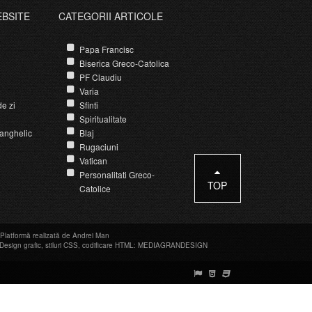
EBSITE
CATEGORII ARTICOLE
Papa Francisc
Biserica Greco-Catolica
PF Claudiu
Varia
e zi
Sfinti
Spiritualitate
anghelic
Blaj
Rugaciuni
Vatican
Personalitati Greco-
TOP
Catolice
Platformă realizată de Andrei Man
Design grafic
,
stiluri CSS
,
codificare HTML
:
MEDIAGRANDESIGN