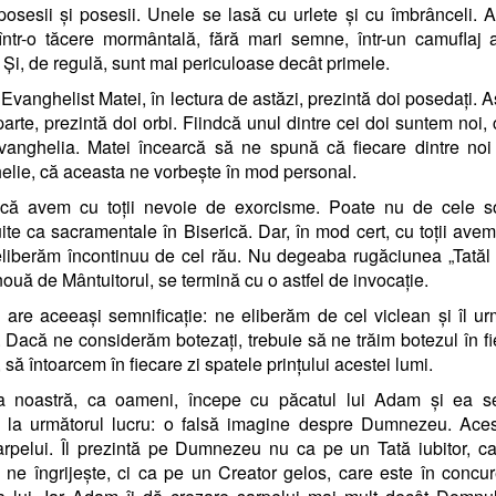
posesii și posesii. Unele se lasă cu urlete și cu îmbrânceli. A
într-o tăcere mormântală, fără mari semne, într-un camuflaj
. Și, de regulă, sunt mai periculoase decât primele.
 Evanghelist Matei, în lectura de astăzi, prezintă doi posedați. 
 parte, prezintă doi orbi. Fiindcă unul dintre cei doi suntem noi, 
vanghelia. Matei încearcă să ne spună că fiecare dintre noi
lie, că aceasta ne vorbește în mod personal.
 că avem cu toții nevoie de exorcisme. Poate nu de cele s
uite ca sacramentale în Biserică. Dar, în mod cert, cu toții ave
liberăm încontinuu de cel rău. Nu degeaba rugăciunea „Tatăl 
nouă de Mântuitorul, se termină cu o astfel de invocație.
 are aceeași semnificație: ne eliberăm de cel viclean și îl 
. Dacă ne considerăm botezați, trebuie să ne trăim botezul în fi
, să întoarcem în fiecare zi spatele prințului acestei lumi.
a noastră, ca oameni, începe cu păcatul lui Adam și ea s
 la următorul lucru: o falsă imagine despre Dumnezeu. Aces
arpelui. Îl prezintă pe Dumnezeu nu ca pe un Tată iubitor, c
i ne îngrijește, ci ca pe un Creator gelos, care este în concu