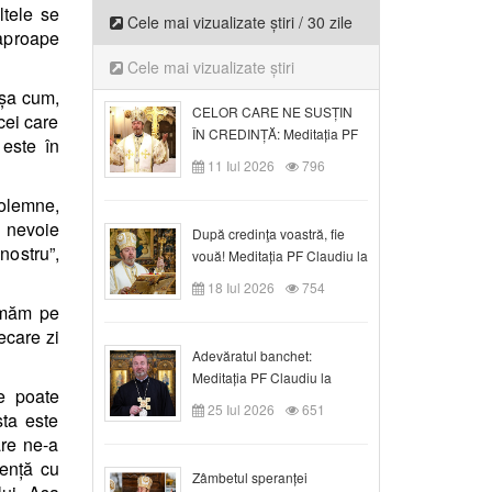
ltele se
Cele mai vizualizate știri / 30 zile
 aproape
Cele mai vizualizate știri
Așa cum,
CELOR CARE NE SUSȚIN
cei care
ÎN CREDINȚĂ: Meditația PF
 este în
Claudiu la Duminica a VI-a
11 Iul 2026
796
după Rusalii
olemne,
m nevoie
După credinţa voastră, fie
nostru”,
vouă! Meditația PF Claudiu la
duminica a VII-a după Rusalii
18 Iul 2026
754
urmăm pe
ecare zi
Adevăratul banchet:
Meditația PF Claudiu la
e poate
Duminica a VIII-a după
25 Iul 2026
651
ta este
Rusalii
are ne-a
rență cu
Zâmbetul speranței