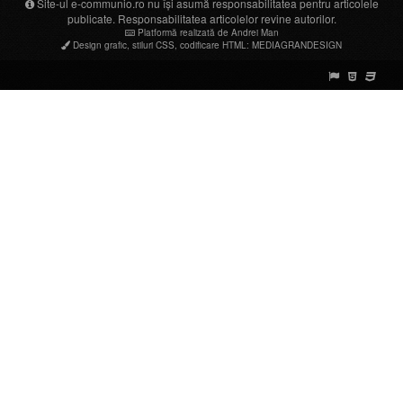
Site-ul e-communio.ro nu își asumă responsabilitatea pentru articolele
publicate. Responsabilitatea articolelor revine autorilor.
Platformă realizată de Andrei Man
Design grafic
,
stiluri CSS
,
codificare HTML
:
MEDIAGRANDESIGN