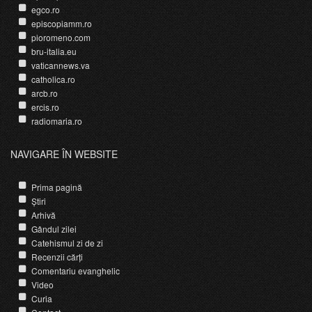
egco.ro
episcopiamm.ro
pioromeno.com
bru-italia.eu
vaticannews.va
catholica.ro
arcb.ro
ercis.ro
radiomaria.ro
NAVIGARE ÎN WEBSITE
Prima pagină
Știri
Arhivă
Gândul zilei
Catehismul zi de zi
Recenzii cărți
Comentariu evanghelic
Video
Curia