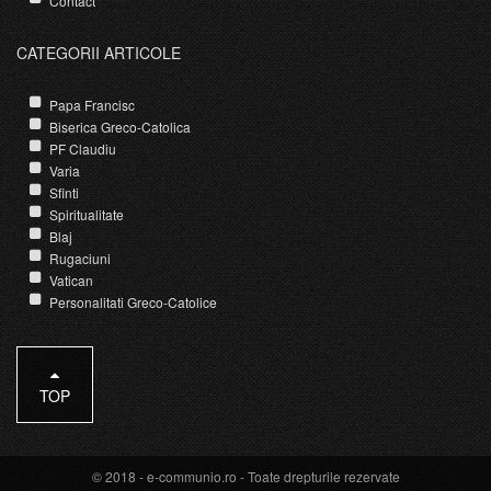
Contact
CATEGORII ARTICOLE
Papa Francisc
Biserica Greco-Catolica
PF Claudiu
Varia
Sfinti
Spiritualitate
Blaj
Rugaciuni
Vatican
Personalitati Greco-Catolice
TOP
© 2018 -
e-communio.ro
- Toate drepturile rezervate