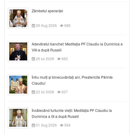
Zâmbetul speranței
05 Aug 2026
685
Adevăratul banchet: Meditația PF Claudiu la Duminica a
VIII-a după Rusalii
25 Iul 2026
662
Întru mulți și binecuvântați ani, Preafericite Părinte
Claudiu!
22 Iul 2026
637
Încălecând furtunile vieții: Meditația PF Claudiu la
Duminica a IX-a după Rusalii
01 Aug 2026
564