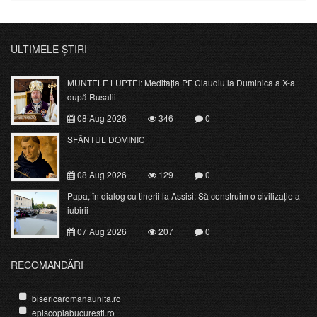
ULTIMELE ȘTIRI
MUNTELE LUPTEI: Meditația PF Claudiu la Duminica a X-a
după Rusalii
08 Aug 2026
346
0
SFÂNTUL DOMINIC
08 Aug 2026
129
0
Papa, în dialog cu tinerii la Assisi: Să construim o civilizație a
iubirii
07 Aug 2026
207
0
RECOMANDĂRI
bisericaromanaunita.ro
episcopiabucuresti.ro