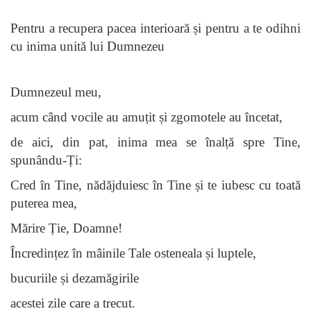
Pentru a recupera pacea interioară și pentru a te odihni
cu inima unită lui Dumnezeu
Dumnezeul meu,
acum când vocile au amuțit și zgomotele au încetat,
de aici, din pat, inima mea se înalță spre Tine,
spunându-Ți:
Cred în Tine, nădăjduiesc în Tine și te iubesc cu toată
puterea mea,
Mărire Ție, Doamne!
Încredințez în mâinile Tale osteneala și luptele,
bucuriile și dezamăgirile
acestei zile care a trecut.