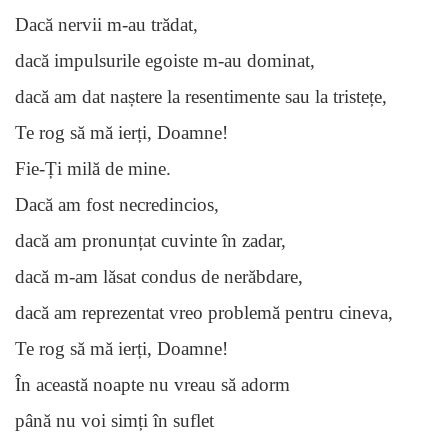
Dacă nervii m-au trădat,
dacă impulsurile egoiste m-au dominat,
dacă am dat naștere la resentimente sau la tristețe,
Te rog să mă ierți, Doamne!
Fie-Ți milă de mine.
Dacă am fost necredincios,
dacă am pronunțat cuvinte în zadar,
dacă m-am lăsat condus de nerăbdare,
dacă am reprezentat vreo problemă pentru cineva,
Te rog să mă ierți, Doamne!
În această noapte nu vreau să adorm
până nu voi simți în suflet