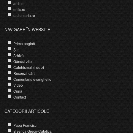
arcb.ro
ercis.ro
radiomaria.ro
NAVIGARE ÎN WEBSITE
Prima pagină
Știri
Arhivă
Gândul zilei
Catehismul zi de zi
Recenzii cărți
Comentariu evanghelic
Video
Curia
Contact
CATEGORII ARTICOLE
Papa Francisc
Biserica Greco-Catolica