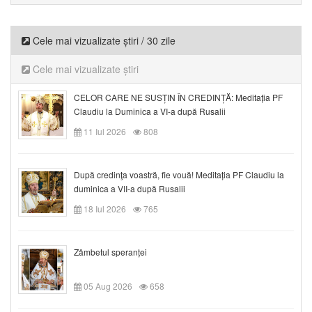
Cele mai vizualizate știri / 30 zile
Cele mai vizualizate știri
CELOR CARE NE SUSȚIN ÎN CREDINȚĂ: Meditația PF
Claudiu la Duminica a VI-a după Rusalii
11 Iul 2026
808
După credinţa voastră, fie vouă! Meditația PF Claudiu la
duminica a VII-a după Rusalii
18 Iul 2026
765
Zâmbetul speranței
05 Aug 2026
658