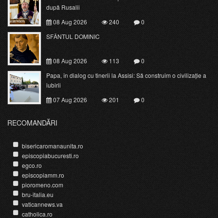
după Rusalii
08 Aug 2026
240
0
SFÂNTUL DOMINIC
08 Aug 2026
113
0
Papa, în dialog cu tinerii la Assisi: Să construim o civilizație a
iubirii
07 Aug 2026
201
0
RECOMANDĂRI
bisericaromanaunita.ro
episcopiabucuresti.ro
egco.ro
episcopiamm.ro
pioromeno.com
bru-italia.eu
vaticannews.va
catholica.ro