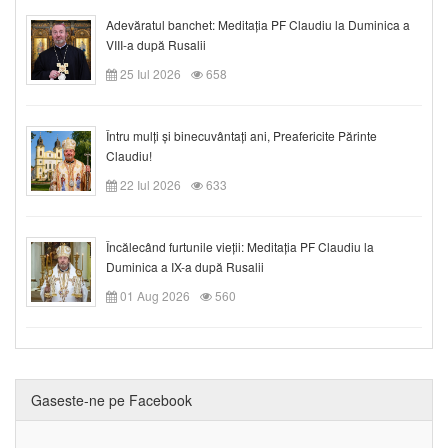
Adevăratul banchet: Meditația PF Claudiu la Duminica a
VIII-a după Rusalii
25 Iul 2026
658
Întru mulți și binecuvântați ani, Preafericite Părinte
Claudiu!
22 Iul 2026
633
Încălecând furtunile vieții: Meditația PF Claudiu la
Duminica a IX-a după Rusalii
01 Aug 2026
560
Gaseste-ne pe Facebook