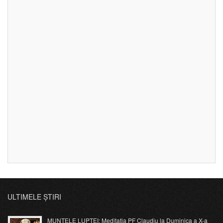
ULTIMELE ȘTIRI
MUNTELE LUPTEI: Meditația PF Claudiu la Duminica a X-a