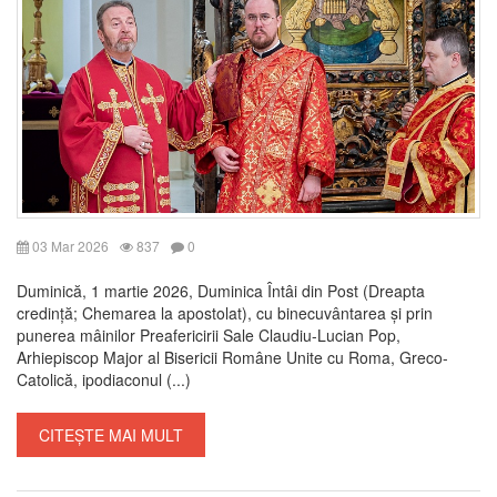
03 Mar 2026
837
0
Duminică, 1 martie 2026, Duminica Întâi din Post (Dreapta
credință; Chemarea la apostolat), cu binecuvântarea și prin
punerea mâinilor Preafericirii Sale Claudiu-Lucian Pop,
Arhiepiscop Major al Bisericii Române Unite cu Roma, Greco-
Catolică, ipodiaconul (...)
CITEȘTE MAI MULT