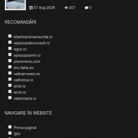
07 Aug 2026
207
0
RECOMANDĂRI
bisericaromanaunita.ro
episcopiabucuresti.ro
egco.ro
episcopiamm.ro
pioromeno.com
bru-italia.eu
vaticannews.va
catholica.ro
arcb.ro
ercis.ro
radiomaria.ro
NAVIGARE ÎN WEBSITE
Prima pagină
Știri