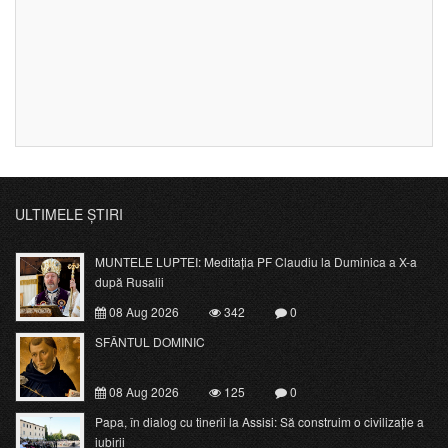
ULTIMELE ȘTIRI
MUNTELE LUPTEI: Meditația PF Claudiu la Duminica a X-a
după Rusalii
08 Aug 2026
342
0
SFÂNTUL DOMINIC
08 Aug 2026
125
0
Papa, în dialog cu tinerii la Assisi: Să construim o civilizație a
iubirii