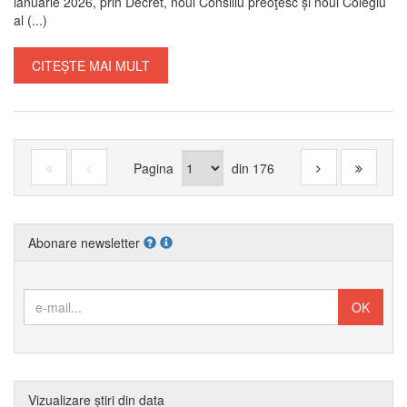
ianuarie 2026, prin Decret, noul Consiliu preoţesc și noul Colegiu
al (...)
CITEȘTE MAI MULT
Pagina
din
176
Abonare newsletter
Vizualizare știri din data