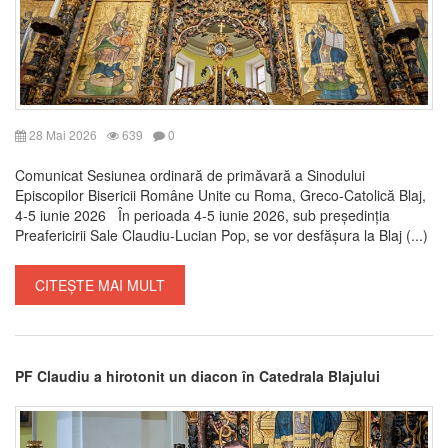
28 Mai 2026
639
0
Comunicat Sesiunea ordinară de primăvară a Sinodului
Episcopilor Bisericii Române Unite cu Roma, Greco-Catolică Blaj,
4-5 iunie 2026 În perioada 4-5 iunie 2026, sub președinția
Preafericirii Sale Claudiu-Lucian Pop, se vor desfășura la Blaj (...)
CITEȘTE MAI MULT
PF Claudiu a hirotonit un diacon în Catedrala Blajului