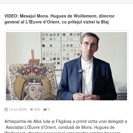
VIDEO: Mesajul Mons. Hugues de Woillemont, director
general al L’Œuvre d’Orient, cu prilejul vizitei la Blaj
10 Iul 2026
420
0
Arhieparhia de Alba Iulia și Făgăraș a primit vizita unei delegații a
Asociațiai L’Œuvre d’Orient, condusă de Mons. Hugues de
Woillemont, directorul general al organizației catolice franceze,