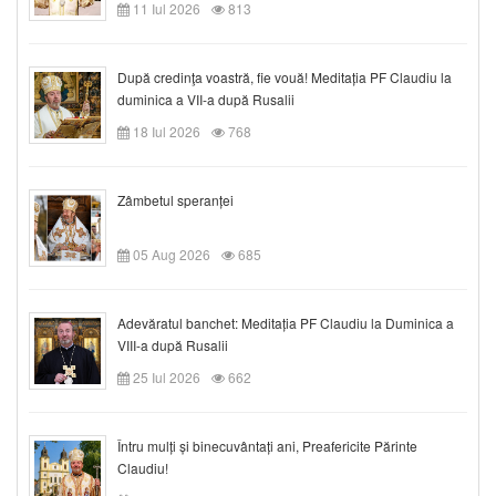
11 Iul 2026
813
După credinţa voastră, fie vouă! Meditația PF Claudiu la
duminica a VII-a după Rusalii
18 Iul 2026
768
Zâmbetul speranței
05 Aug 2026
685
Adevăratul banchet: Meditația PF Claudiu la Duminica a
VIII-a după Rusalii
25 Iul 2026
662
Întru mulți și binecuvântați ani, Preafericite Părinte
Claudiu!