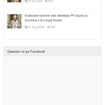
22 Iul 2026
637
Încălecând furtunile vieții: Meditația PF Claudiu la
Duminica a IX-a după Rusalii
01 Aug 2026
563
Gaseste-ne pe Facebook