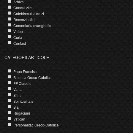
Arhivă
Gândul zilei
Catehismul zi de zi
Recenzii cărți
Comentariu evanghelic
Video
Curia
Contact
CATEGORII ARTICOLE
Papa Francisc
Biserica Greco-Catolica
PF Claudiu
Varia
Sfinti
Spiritualitate
Blaj
Rugaciuni
Vatican
Personalitati Greco-Catolice