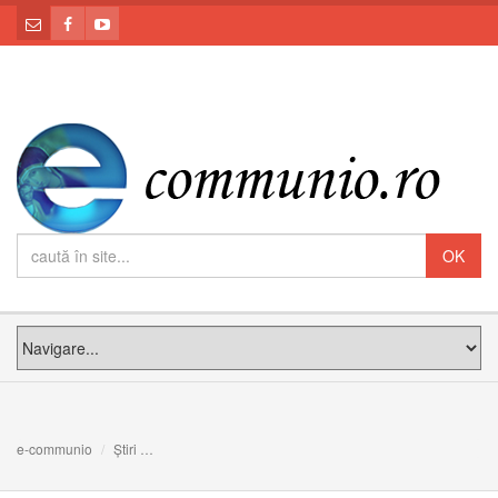
e-communio
Știri
Conferinţa Episcopilor din România se reuneşte la Ora