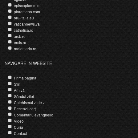
episcopiamm.ro
pioromeno.com
bru-italia.eu
vaticannews.va
catholica.ro
arcb.ro
ercis.ro
radiomaria.ro
NAVIGARE ÎN WEBSITE
Prima pagină
Știri
Arhivă
Gândul zilei
Catehismul zi de zi
Recenzii cărți
Comentariu evanghelic
Video
Curia
Contact