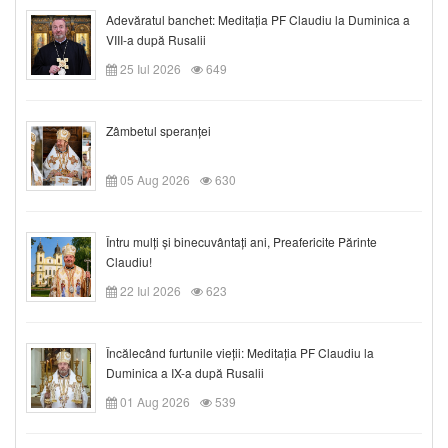
Adevăratul banchet: Meditația PF Claudiu la Duminica a
VIII-a după Rusalii
25 Iul 2026
649
Zâmbetul speranței
05 Aug 2026
630
Întru mulți și binecuvântați ani, Preafericite Părinte
Claudiu!
22 Iul 2026
623
Încălecând furtunile vieții: Meditația PF Claudiu la
Duminica a IX-a după Rusalii
01 Aug 2026
539