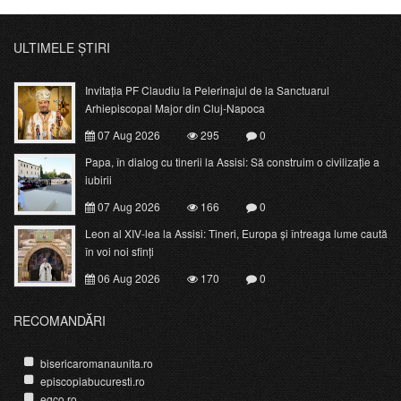
ULTIMELE ȘTIRI
Invitația PF Claudiu la Pelerinajul de la Sanctuarul
Arhiepiscopal Major din Cluj-Napoca
07 Aug 2026
295
0
Papa, în dialog cu tinerii la Assisi: Să construim o civilizație a
iubirii
07 Aug 2026
166
0
Leon al XIV-lea la Assisi: Tineri, Europa și întreaga lume caută
în voi noi sfinți
06 Aug 2026
170
0
RECOMANDĂRI
bisericaromanaunita.ro
episcopiabucuresti.ro
egco.ro