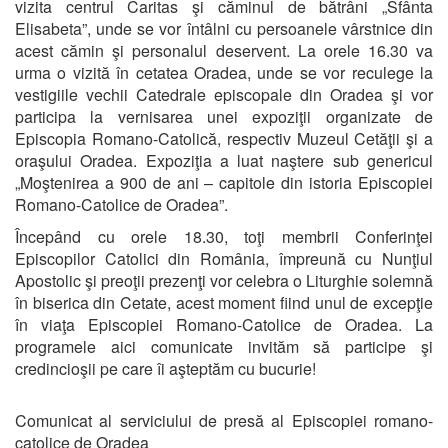
vizita centrul Caritas şi căminul de bătrâni „Sfânta
Elisabeta”, unde se vor întâlni cu persoanele vârstnice din
acest cămin şi personalul deservent. La orele 16.30 va
urma o vizită în cetatea Oradea, unde se vor reculege la
vestigiile vechii Catedrale episcopale din Oradea şi vor
participa la vernisarea unei expoziţii organizate de
Episcopia Romano-Catolică, respectiv Muzeul Cetăţii şi a
oraşului Oradea. Expoziţia a luat naştere sub genericul
„Moştenirea a 900 de ani – capitole din istoria Episcopiei
Romano-Catolice de Oradea”.
Începând cu orele 18.30, toţi membrii Conferinţei
Episcopilor Catolici din România, împreună cu Nunţiul
Apostolic şi preoţii prezenţi vor celebra o Liturghie solemnă
în biserica din Cetate, acest moment fiind unul de excepţie
în viaţa Episcopiei Romano-Catolice de Oradea. La
programele aici comunicate invităm să participe şi
credincioşii pe care îi aşteptăm cu bucurie!
Comunicat al serviciului de presă al Episcopiei romano-
catolice de Oradea