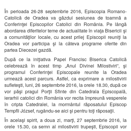
În perioada 26-28 septembrie 2016, Episcopia Romano-
Catolică de Oradea va găzdui sesiunea de toamnă a
Conferinţei Episcopilor Catolici din România. Pe lângă
abordarea diferitelor teme de actualitate în viaţa Bisericii şi
a comunităţilor locale, cu acest prilej Episcopii reuniţi la
Oradea vor participa şi la câteva programe oferite din
partea Diecezei gazdă.
După ce la iniţiativa Papei Francisc Biserica Catolică
celebrează în acest timp „Anul Divinei Milostiviri”, şi
programul Conferinţei Episcopale reunite la Oradea
urmează acest parcurs. Astfel, ca exprimare a milostivirii
sufleteşti, luni, 26 septembrie 2016, la orele 18.30, după ce
vor păşi pragul Porţii Sfinte din Catedrala Episcopală,
ierarhii catolici din România vor recita împreună vesperele
în cripta Catedralei, la mormântul răposatului Episcop
Tempfli József, rugându-se aici şi pentru toţi răposaţii.
În acelaşi spirit, a doua zi, marţi, 27 septembrie 2016, la
orele 15.30, ca semn al milostivirii trupeşti, Episcopii vor