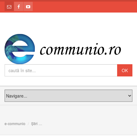
e-communio
Știri
COMUNICAT: deshumarea osemintelor fostului episcop g