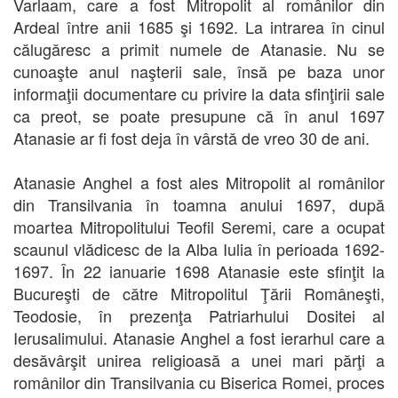
Varlaam, care a fost Mitropolit al românilor din
Ardeal între anii 1685 şi 1692. La intrarea în cinul
călugăresc a primit numele de Atanasie. Nu se
cunoaşte anul naşterii sale, însă pe baza unor
informaţii documentare cu privire la data sfinţirii sale
ca preot, se poate presupune că în anul 1697
Atanasie ar fi fost deja în vârstă de vreo 30 de ani.
Atanasie Anghel a fost ales Mitropolit al românilor
din Transilvania în toamna anului 1697, după
moartea Mitropolitului Teofil Seremi, care a ocupat
scaunul vlădicesc de la Alba Iulia în perioada 1692-
1697. În 22 ianuarie 1698 Atanasie este sfinţit la
Bucureşti de către Mitropolitul Ţării Româneşti,
Teodosie, în prezenţa Patriarhului Dositei al
Ierusalimului. Atanasie Anghel a fost ierarhul care a
desăvârşit unirea religioasă a unei mari părţi a
românilor din Transilvania cu Biserica Romei, proces