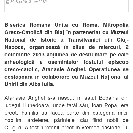
30 Sep 2013
6282
Biserica Română Unită cu Roma, Mitropolia
Greco-Catolică din Blaj în parteneriat cu Muzeul
Național de Istorie a Transilvaniei din Cluj-
Napoca, organizează în zilua de miercuri, 2
octombrie 2013 acțiunea de deshumare pe cale
arheologică a osemintelor fostului episcop
greco-catolic, Atanasie Anghel. Operațiunea se
desfășoară în colaborare cu Muzeul Național al
Unirii din Alba lulia.
Atanasie Anghel s-a născut în satul Bobâlna din
judeţul Hunedoara, unde tatăl său, Ioan Popa, era
preot. Familia sa făcea parte din categoria micii
nobilimi ardelene, părintele său fiind nobil de
Ciugud. A fost hirotonit preot în vremea păstoriei lui