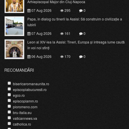
Arhiepiscopal Major din Cluj-Napoca
07 Aug 2026
295
0
Papa, în dialog cu tinerii la Assisi: Să construim o civilizație a
iubirii
07 Aug 2026
161
0
Leon al XIV-lea la Assisi: Tineri, Europa și întreaga lume caută
în voi noi sfinți
06 Aug 2026
170
0
RECOMANDĂRI
bisericaromanaunita.ro
episcopiabucuresti.ro
egco.ro
episcopiamm.ro
pioromeno.com
bru-italia.eu
vaticannews.va
catholica.ro