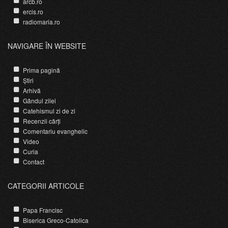
arcb.ro
ercis.ro
radiomaria.ro
NAVIGARE ÎN WEBSITE
Prima pagină
Știri
Arhivă
Gândul zilei
Catehismul zi de zi
Recenzii cărți
Comentariu evanghelic
Video
Curia
Contact
CATEGORII ARTICOLE
Papa Francisc
Biserica Greco-Catolica