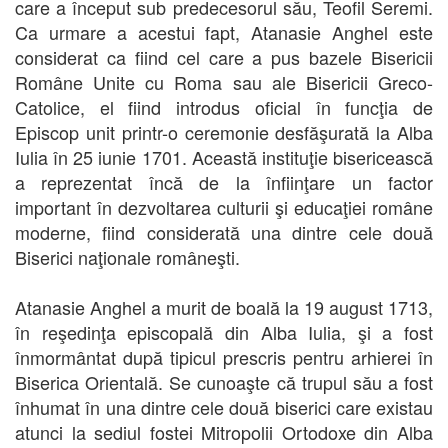
care a început sub predecesorul său, Teofil Seremi.
Ca urmare a acestui fapt, Atanasie Anghel este
considerat ca fiind cel care a pus bazele Bisericii
Române Unite cu Roma sau ale Bisericii Greco-
Catolice, el fiind introdus oficial în funcţia de
Episcop unit printr-o ceremonie desfăşurată la Alba
Iulia în 25 iunie 1701. Această instituţie bisericească
a reprezentat încă de la înfiinţare un factor
important în dezvoltarea culturii şi educaţiei române
moderne, fiind considerată una dintre cele două
Biserici naţionale româneşti.
Atanasie Anghel a murit de boală la 19 august 1713,
în reşedinţa episcopală din Alba Iulia, şi a fost
înmormântat după tipicul prescris pentru arhierei în
Biserica Orientală. Se cunoaşte că trupul său a fost
înhumat în una dintre cele două biserici care existau
atunci la sediul fostei Mitropolii Ortodoxe din Alba