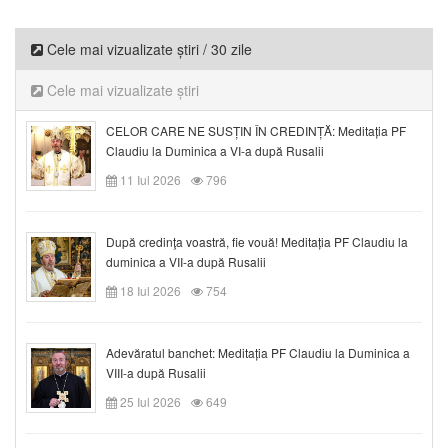
Cele mai vizualizate știri / 30 zile
Cele mai vizualizate știri
CELOR CARE NE SUSȚIN ÎN CREDINȚĂ: Meditația PF
Claudiu la Duminica a VI-a după Rusalii
11 Iul 2026
796
După credinţa voastră, fie vouă! Meditația PF Claudiu la
duminica a VII-a după Rusalii
18 Iul 2026
754
Adevăratul banchet: Meditația PF Claudiu la Duminica a
VIII-a după Rusalii
25 Iul 2026
649