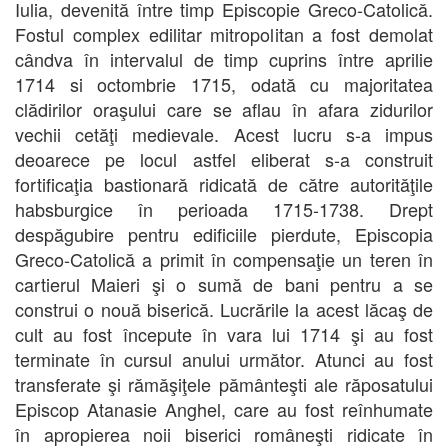
Iulia, devenită între timp Episcopie Greco-Catolică.
Fostul complex edilitar mitropolitan a fost demolat
cândva în intervalul de timp cuprins între aprilie
1714 si octombrie 1715, odată cu majoritatea
clădirilor oraşului care se aflau în afara zidurilor
vechii cetăţi medievale. Acest lucru s-a impus
deoarece pe locul astfel eliberat s-a construit
fortificaţia bastionară ridicată de către autorităţile
habsburgice în perioada 1715-1738. Drept
despăgubire pentru edificiile pierdute, Episcopia
Greco-Catolică a primit în compensaţie un teren în
cartierul Maieri şi o sumă de bani pentru a se
construi o nouă biserică. Lucrările la acest lăcaş de
cult au fost începute în vara lui 1714 şi au fost
terminate în cursul anului următor. Atunci au fost
transferate şi rămăşiţele pământeşti ale răposatului
Episcop Atanasie Anghel, care au fost reînhumate
în apropierea noii biserici româneşti ridicate în