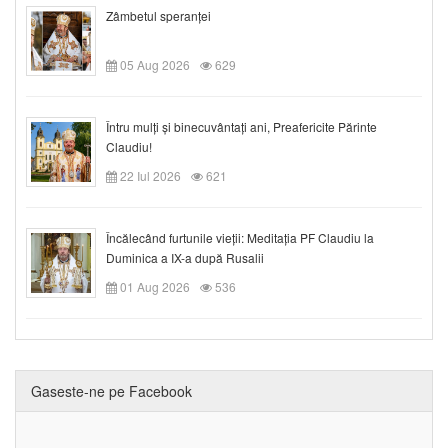
Zâmbetul speranței
05 Aug 2026
629
Întru mulți și binecuvântați ani, Preafericite Părinte
Claudiu!
22 Iul 2026
621
Încălecând furtunile vieții: Meditația PF Claudiu la
Duminica a IX-a după Rusalii
01 Aug 2026
536
Gaseste-ne pe Facebook