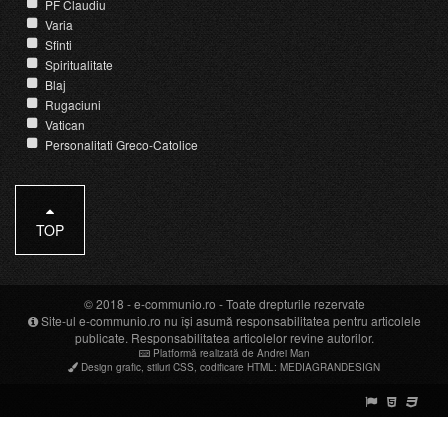
PF Claudiu
Varia
Sfinti
Spiritualitate
Blaj
Rugaciuni
Vatican
Personalitati Greco-Catolice
TOP
© 2018 -
e-communio.ro
- Toate drepturile rezervate
Site-ul e-communio.ro nu își asumă responsabilitatea pentru articolele
publicate. Responsabilitatea articolelor revine autorilor.
Platformă realizată de Andrei Man
Design grafic
,
stiluri CSS
,
codificare HTML
:
MEDIAGRANDESIGN