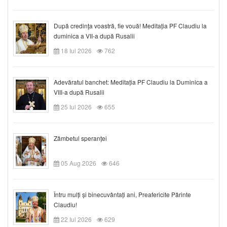
După credinţa voastră, fie vouă! Meditația PF Claudiu la
duminica a VII-a după Rusalii
18 Iul 2026
762
Adevăratul banchet: Meditația PF Claudiu la Duminica a
VIII-a după Rusalii
25 Iul 2026
655
Zâmbetul speranței
05 Aug 2026
646
Întru mulți și binecuvântați ani, Preafericite Părinte
Claudiu!
22 Iul 2026
629