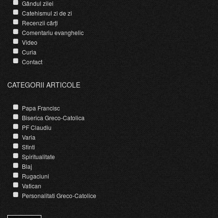
Gândul zilei
Catehismul zi de zi
Recenzii cărți
Comentariu evanghelic
Video
Curia
Contact
CATEGORII ARTICOLE
Papa Francisc
Biserica Greco-Catolica
PF Claudiu
Varia
Sfinti
Spiritualitate
Blaj
Rugaciuni
Vatican
Personalitati Greco-Catolice