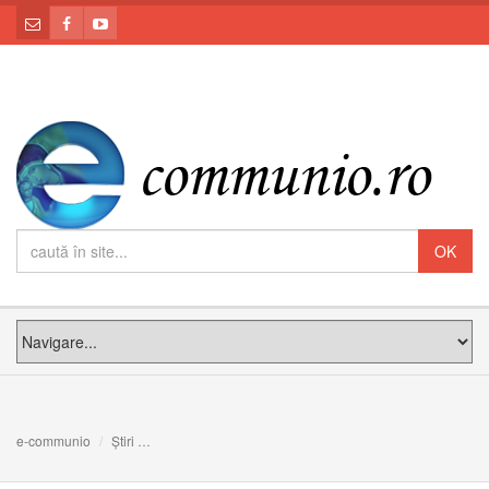
e-communio
Știri
Anunț: Întâlnirea copiilor și tinerilor din Arhieparhia de A