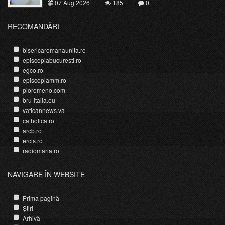
07 Aug 2026
185
0
RECOMANDĂRI
bisericaromanaunita.ro
episcopiabucuresti.ro
egco.ro
episcopiamm.ro
pioromeno.com
bru-italia.eu
vaticannews.va
catholica.ro
arcb.ro
ercis.ro
radiomaria.ro
NAVIGARE ÎN WEBSITE
Prima pagină
Știri
Arhivă