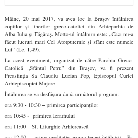
Mâine, 20 mai 2017, va avea loc la Brașov întâlnirea
copiilor și tinerilor greco-catolici din Arhieparhia de
Alba Iulia și Făgăraș. Motto-ul întâlnirii este: „Căci mi-a
făcut lucruri mari Cel Atotputernic și sfânt este numele
Lui” (Lc. 1,49).
La acest eveniment, organizat de către Parohia Greco-
Catolică „Sfântul Petru” din Brașov, va fi prezent
Preasfinția Sa Claudiu Lucian Pop, Episcopul Curiei
Arhiepiscopiei Majore.
Întâlnirea se va desfășura după următorul program:
ora 9:30 - 10:30 – primirea participanților
ora 10:45 - primirea Ierarhului
ora 11:00 – Sf. Liturghie Arhierească
ora 12:00 – prima meditație asupra temei întâlnirii – Pr.