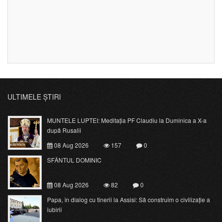
ULTIMELE ȘTIRI
MUNTELE LUPTEI: Meditația PF Claudiu la Duminica a X-a
după Rusalii
08 Aug 2026
157
0
SFÂNTUL DOMINIC
08 Aug 2026
82
0
Papa, în dialog cu tinerii la Assisi: Să construim o civilizație a
iubirii