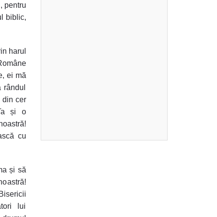
, pentru
l biblic,
rin harul
i Române
e, ei mă
a rândul
 din cer
Ta și o
noastră!
ească cu
ma și să
noastră!
isericii
ori lui