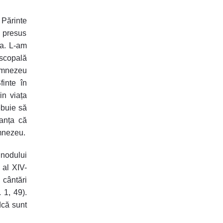
 Părinte
i presus
ta. L-am
iscopală
Dumnezeu
finte în
n viața
ebuie să
ranța că
umnezeu.
nodului
 al XIV-
 cântări
 1, 49).
dcă sunt