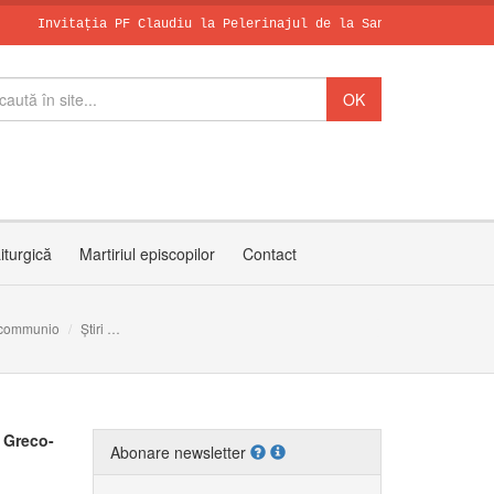
tația PF Claudiu la Pelerinajul de la Sanctuarul Arhiepiscopal M
Papa, în dialo
Leon al XIV-le
SCHIMBAREA LA 
iturgică
Martiriul episcopilor
Contact
communio
Știri
Predica PF Claudiu cu ocazia întronizării ca Arhiepiscop Major
i Greco-
Abonare newsletter