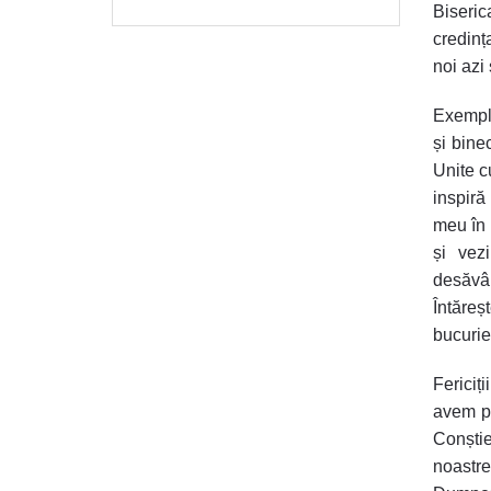
Biseric
credința
noi azi
Exemplul
și bine
Unite c
inspiră
meu în 
și vez
desăvâr
Întăreș
bucurie
Fericiț
avem pr
Conștie
noastr