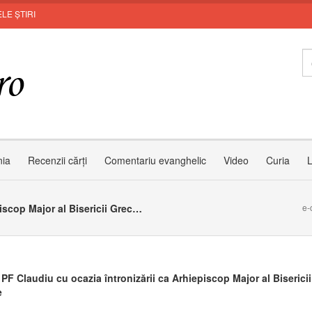
LE ȘTIRI
Invi
nia
Recenzii cărți
Comentariu evanghelic
Video
Curia
L
Predica PF Claudiu cu ocazia întronizării ca Arhiepiscop Major al Bisericii Greco-Catolice
e-
 PF Claudiu cu ocazia întronizării ca Arhiepiscop Major al Biserici
e