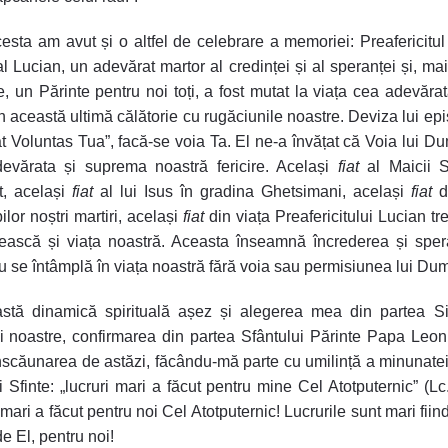
esta am avut și o altfel de celebrare a memoriei: Preafericitul
l Lucian, un adevărat martor al credinței și al speranței și, ma
e, un Părinte pentru noi toți, a fost mutat la viața cea adevăra
 în această ultimă călătorie cu rugăciunile noastre. Deviza lui ep
at Voluntas Tua”, facă-se voia Ta. El ne-a învățat că Voia lui 
devărata și suprema noastră fericire. Același
fiat
al Maicii S
t, același
fiat
al lui Isus în gradina Ghetsimani, același
fiat
di
ilor noștri martiri, același
fiat
din viața Preafericitului Lucian tr
țească și viața noastră. Aceasta înseamnă încrederea și spe
u se întâmplă în viața noastră fără voia sau permisiunea lui D
astă dinamică spirituală așez și alegerea mea din partea Si
ii noastre, confirmarea din partea Sfântului Părinte Papa Leon
înscăunarea de astăzi, făcându-mă parte cu umilință a minunatei
i Sfinte: „lucruri mari a făcut pentru mine Cel Atotputernic” (Lc.
 mari a făcut pentru noi Cel Atotputernic! Lucrurile sunt mari fiin
e El, pentru noi!