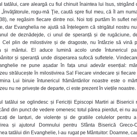
l tatălui, care aleargă cu fiul chinuit înaintea lui Isus, strigând
e „Învăţătorule, rogu-mă Ţie, caută spre fiul meu, că îl am numa
 38), ne regăsim fiecare dintre noi. Noi toți purtăm în suflet neli
țe, dar Evanghelia ne ajută să înțelegem că strigătul nostru nu
 unul de deznădejde, ci unul de speranță și de rugăciune, d
, Cel plin de milostivire și de dragoste, nu întârzie să vină 
a și mântui. El aduce lumină acolo unde întunericul pa
pânitor și speranță unde disperarea sufocă sufletele. Vindecare
anghelie ne pune așadar în fața unui adevăr esențial: măre
u strălucește în milostivirea Sa! Fiecare vindecare și fiecare 
mina Lui biruie întunericul frământărilor noastre este o măr
u nu ne privește de departe, ci este prezent în viețile noastre.
ul tatălui se oglindesc și Fericiții Episcopi Martiri ai Bisericii 
când din punct de vedere omenesc totul părea pierdut, ei nu au 
cați de lanțuri, de violențe și de gratiile celulelor pentru 
ivirea și ajutorul Domnului pentru Sfânta Biserică Greco-Ca
a tatălui din Evanghelie, l-au rugat pe Mântuitor: Doamne, ca