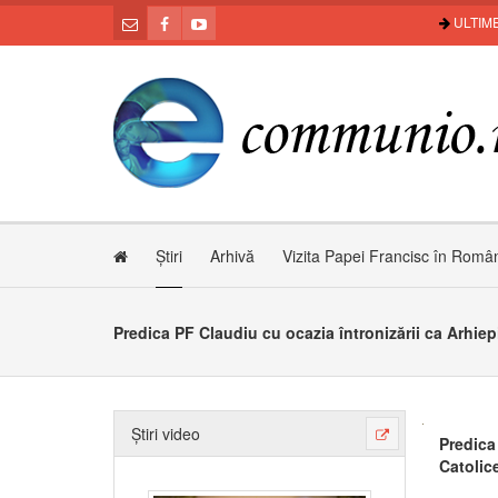
ULTIME
Știri
Arhivă
Vizita Papei Francisc în Româ
Știri video
Predica
Catolic