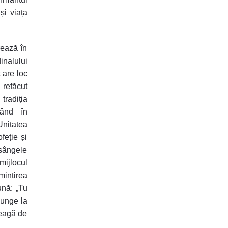
și viața
rează în
inalului
 are loc
 refăcut
radiția
când în
Unitatea
feție și
 sângele
ijlocul
mintirea
nă: „Tu
junge la
reagă de