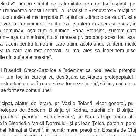
fectiv”, pentru spiritul de fraternitate pe care l-a inspirat, pe
cu renovarea acestui centru, a lucrat și la «renovarea» relațiilo
 lucru este cel mai important”, faptul ca, „dincolo de ziduri”, să 
ă vie, o comuniune”. Pentru că, „suntem în aceeași barcă, 
a comună», așa cum o numea Papa Francisc, suntem dato
nem – așa cum a întreținut și renovat pr. protopop acest loc, aș
să facem pentru lumea în care trăim, acolo unde suntem, indif
a la care am fost chemați, și, mai ales să întreținem biser
le din sufletele noastre”.
l Bisericii Greco-Catolice a îndemnat ca noul sediu protopo
a – „un loc în care-și va desfășura activitatea protopopiatul 
e structuri, un loc în care să se formeze tinerii”, să fie „mai ales 
 se formeze comuniune”.
icipat, alături de Ierarh, pr. Vasile Tofană, vicar general, pr. 
rotopop de Beclean, Bistrița și Rodna, parohii din Bistrița: 
 paroh al parohiei „Buna Vestire”, pr. Narcis Pop, paroh al 
ea în Biserică a Maicii Domnului” și pr. Ioan Țolca, paroh al paroh
eli Mihail și Gavril”, în număr mare, preoți din Eparhia de Clu