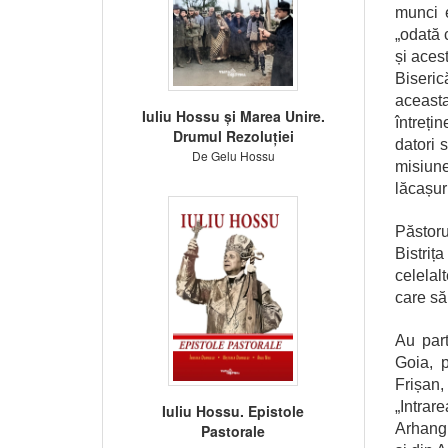
munci e
„odată 
și acest
Biseric
aceast
Iuliu Hossu și Marea Unire.
întreți
Drumul Rezoluției
datori 
De Gelu Hossu
misiune
lăcașuri
Păstoru
Bistriț
celelalt
care să
Au part
Goia, p
Frișan,
„Intrar
Iuliu Hossu. Epistole
Arhangh
Pastorale