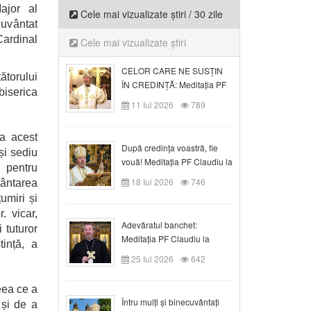
ajor al
Cele mai vizualizate știri / 30 zile
cuvântat
Cardinal
Cele mai vizualizate știri
CELOR CARE NE SUSȚIN
torului
ÎN CREDINȚĂ: Meditația PF
biserica
Claudiu la Duminica a VI-a
11 Iul 2026
789
după Rusalii
la acest
După credinţa voastră, fie
și sediu
vouă! Meditația PF Claudiu la
 pentru
duminica a VII-a după Rusalii
18 Iul 2026
746
vântarea
umiri și
. vicar,
Adevăratul banchet:
i tuturor
Meditația PF Claudiu la
tință, a
Duminica a VIII-a după
25 Iul 2026
642
Rusalii
eea ce a
Întru mulți și binecuvântați
 și de a