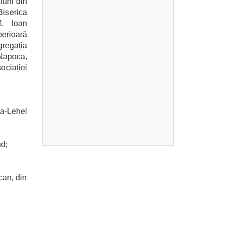
iuni din
Biserica
f. Ioan
erioară
gregația
-Napoca,
ociației
la-Lehel
ud;
can, din