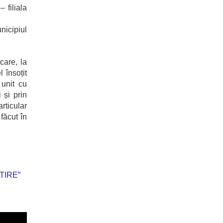
 filiala
nicipiul
care, la
l însoțit
 unit cu
 și prin
rticular
făcut în
TIRE”