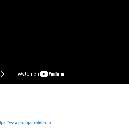
ttps://www.protopopiatebn.ro