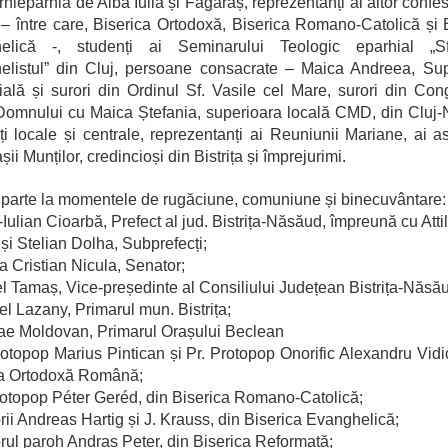
Arhieparhia de Alba Iulia și Făgăraș, reprezentanți ai altor confes
a – între care, Biserica Ortodoxă, Biserica Romano-Catolică și 
elică -, studenți ai Seminarului Teologic eparhial „S
elistul” din Cluj, persoane consacrate – Maica Andreea, Sup
ială și surori din Ordinul Sf. Vasile cel Mare, surori din Con
Domnului cu Maica Ștefania, superioara locală CMD, din Cluj
ăți locale și centrale, reprezentanți ai Reuniunii Mariane, ai as
ii Munților, credincioși din Bistrița și împrejurimi.
 parte la momentele de rugăciune, comuniune și binecuvântare:
l-Iulian Cioarbă, Prefect al jud. Bistrița-Năsăud, împreună cu Atti
și Stelian Dolha, Subprefecți;
a Cristian Nicula, Senator;
l Tamaș, Vice-președinte al Consiliului Județean Bistrița-Năsă
el Lazany, Primarul mun. Bistrița;
ae Moldovan, Primarul Orașului Beclean
rotopop Marius Pintican și Pr. Protopop Onorific Alexandru Vidi
ca Ortodoxă Română;
rotopop Péter Geréd, din Biserica Romano-Catolică;
rii Andreas Hartig și J. Krauss, din Biserica Evanghelică;
rul paroh Andras Peter, din Biserica Reformată;