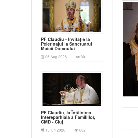
PF Claudiu - Invitație la
Pelerinajul la Sanctuarul
Maicii Domnului
06 Aug 2026
80
PF Claudiu, la Întâlnirea
Intereparhială a Familiilor,
CMD - Cluj
15 Iun 2026
682