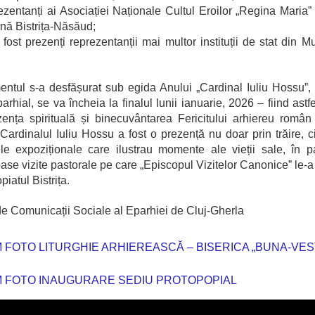
zentanți ai Asociației Naționale Cultul Eroilor „Regina Maria” –
nă Bistrița-Năsăud;
fost prezenți reprezentanții mai multor instituții de stat din Mu
ntul s-a desfășurat sub egida Anului „Cardinal Iuliu Hossu”, 
arhial, se va încheia la finalul lunii ianuarie, 2026 – fiind astfe
ența spirituală și binecuvântarea Fericitului arhiereu român
ardinalul Iuliu Hossu a fost o prezență nu doar prin trăire, ci
le expoziționale care ilustrau momente ale vieții sale, în pa
se vizite pastorale pe care „Episcopul Vizitelor Canonice” le-a 
iatul Bistrița.
de Comunicații Sociale al Eparhiei de Cluj-Gherla
 FOTO LITURGHIE ARHIEREASCĂ – BISERICA „BUNA-VES
 FOTO INAUGURARE SEDIU PROTOPOPIAL