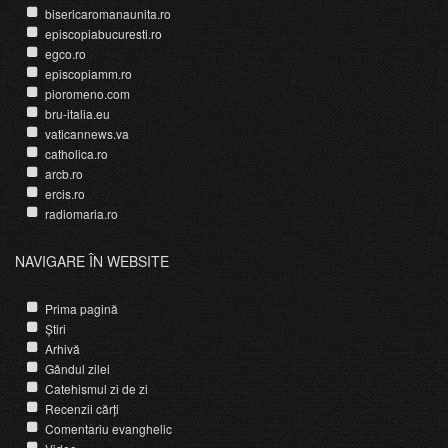
bisericaromanaunita.ro
episcopiabucuresti.ro
egco.ro
episcopiamm.ro
pioromeno.com
bru-italia.eu
vaticannews.va
catholica.ro
arcb.ro
ercis.ro
radiomaria.ro
NAVIGARE ÎN WEBSITE
Prima pagină
Știri
Arhivă
Gândul zilei
Catehismul zi de zi
Recenzii cărți
Comentariu evanghelic