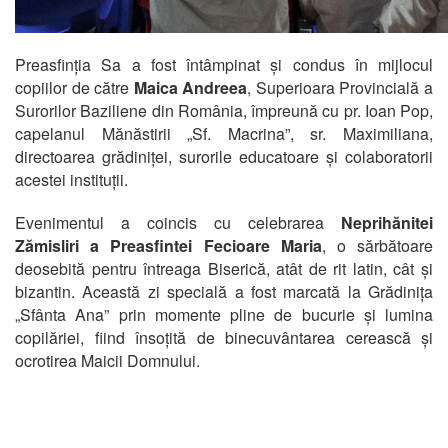
Preasfinția Sa a fost întâmpinat și condus în mijlocul
copiilor de către
Maica Andreea
, Superioara Provincială a
Surorilor Baziliene din România, împreună cu pr. Ioan Pop,
capelanul Mănăstirii „Sf. Macrina”, sr. Maximiliana,
directoarea grădiniței, surorile educatoare și colaboratorii
acestei instituții.
Evenimentul a coincis cu celebrarea
Neprihănitei
Zămisliri a Preasfintei Fecioare Maria
, o sărbătoare
deosebită pentru întreaga Biserică, atât de rit latin, cât și
bizantin. Această zi specială a fost marcată la Grădinița
„Sfânta Ana” prin momente pline de bucurie și lumina
copilăriei, fiind însoțită de binecuvântarea cerească și
ocrotirea Maicii Domnului.