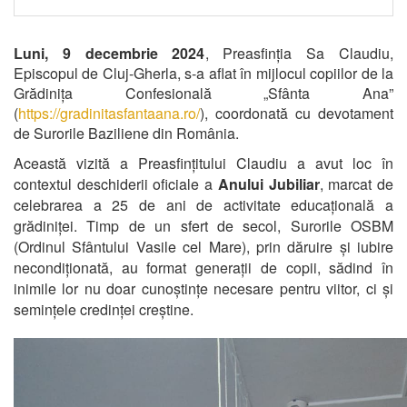
Luni, 9 decembrie 2024
, Preasfinția Sa Claudiu,
Episcopul de Cluj-Gherla, s-a aflat în mijlocul copiilor de la
Grădinița Confesională „Sfânta Ana”
(
https://gradinitasfantaana.ro/
), coordonată cu devotament
de Surorile Baziliene din România.
Această vizită a Preasfințitului Claudiu a avut loc în
contextul deschiderii oficiale a
Anului Jubiliar
, marcat de
celebrarea a 25 de ani de activitate educațională a
grădiniței. Timp de un sfert de secol, Surorile OSBM
(Ordinul Sfântului Vasile cel Mare), prin dăruire și iubire
necondiționată, au format generații de copii, sădind în
inimile lor nu doar cunoștințe necesare pentru viitor, ci și
semințele credinței creștine.