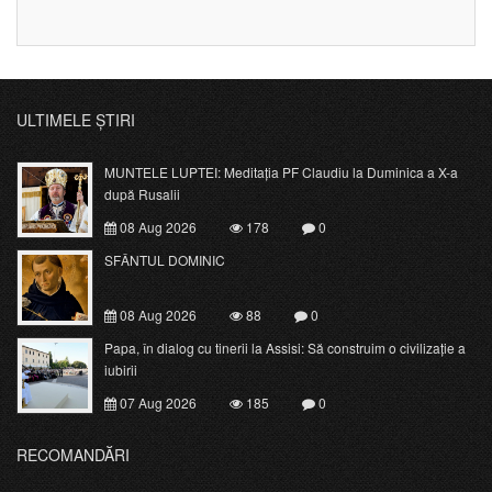
ULTIMELE ȘTIRI
MUNTELE LUPTEI: Meditația PF Claudiu la Duminica a X-a
după Rusalii
08 Aug 2026
178
0
SFÂNTUL DOMINIC
08 Aug 2026
88
0
Papa, în dialog cu tinerii la Assisi: Să construim o civilizație a
iubirii
07 Aug 2026
185
0
RECOMANDĂRI