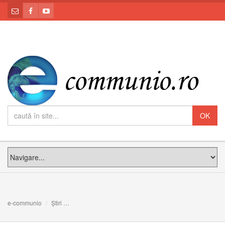
e-communio
Știri
PS Claudiu în mijlocul copiilor de la Grădinița Confesio