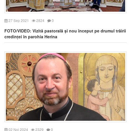
27 Sep 2021
2824
0
FOTO/VIDEO: Vizită pastorală și nou început pe drumul trăirii
credinței în parohia Herina
02 Noi 2024
2329
0