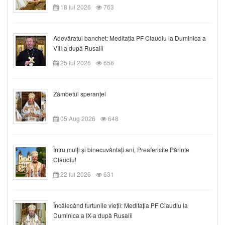
18 Iul 2026
763
Adevăratul banchet: Meditația PF Claudiu la Duminica a
VIII-a după Rusalii
25 Iul 2026
656
Zâmbetul speranței
05 Aug 2026
648
Întru mulți și binecuvântați ani, Preafericite Părinte
Claudiu!
22 Iul 2026
631
Încălecând furtunile vieții: Meditația PF Claudiu la
Duminica a IX-a după Rusalii