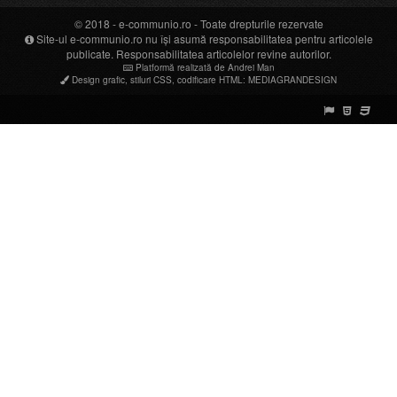
© 2018 -
e-communio.ro
- Toate drepturile rezervate
Site-ul e-communio.ro nu își asumă responsabilitatea pentru articolele
publicate. Responsabilitatea articolelor revine autorilor.
Platformă realizată de Andrei Man
Design grafic
,
stiluri CSS
,
codificare HTML
:
MEDIAGRANDESIGN