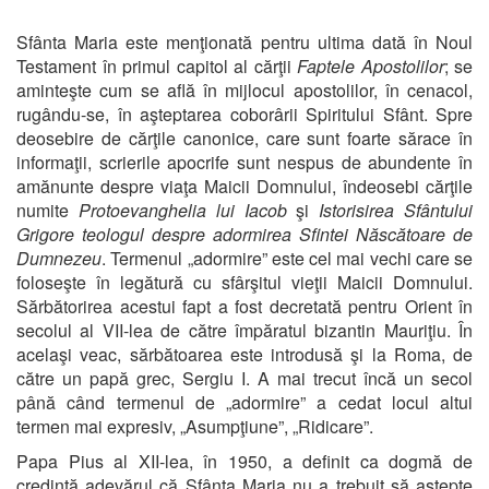
Sfânta Maria este menţionată pentru ultima dată în Noul
Testament în primul capitol al cărţii
Faptele Apostolilor
; se
aminteşte cum se află în mijlocul apostolilor, în cenacol,
rugându-se, în aşteptarea coborârii Spiritului Sfânt. Spre
deosebire de cărţile canonice, care sunt foarte sărace în
informaţii, scrierile apocrife sunt nespus de abundente în
amănunte despre viaţa Maicii Domnului, îndeosebi cărţile
numite
Protoevanghelia lui Iacob
şi
Istorisirea Sfântului
Grigore teologul despre
adormirea Sfintei Născătoare de
Dumnezeu
. Termenul „adormire” este cel mai vechi care se
foloseşte în legătură cu sfârşitul vieţii Maicii Domnului.
Sărbătorirea acestui fapt a fost decretată pentru Orient în
secolul al VII-lea de către împăratul bizantin Mauriţiu. În
acelaşi veac, sărbătoarea este introdusă şi la Roma, de
către un papă grec, Sergiu I. A mai trecut încă un secol
până când termenul de „adormire” a cedat locul altui
termen mai expresiv, „Asumpţiune”, „Ridicare”.
Papa Pius al XII-lea, în 1950, a definit ca dogmă de
credinţă adevărul că Sfânta Maria nu a trebuit să aştepte