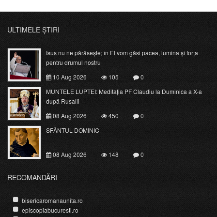
ULTIMELE ȘTIRI
Isus nu ne părăsește; în El vom găsi pacea, lumina și forța
pentru drumul nostru
10 Aug 2026
105
0
MUNTELE LUPTEI: Meditația PF Claudiu la Duminica a X-a
după Rusalii
08 Aug 2026
450
0
SFÂNTUL DOMINIC
08 Aug 2026
148
0
RECOMANDĂRI
bisericaromanaunita.ro
episcopiabucuresti.ro