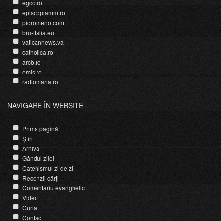
egco.ro
episcopiamm.ro
pioromeno.com
bru-italia.eu
vaticannews.va
catholica.ro
arcb.ro
ercis.ro
radiomaria.ro
NAVIGARE ÎN WEBSITE
Prima pagină
Știri
Arhivă
Gândul zilei
Catehismul zi de zi
Recenzii cărți
Comentariu evanghelic
Video
Curia
Contact