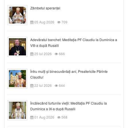
Zâmbetul speranței
05 Aug 2026
709
Adevăratul banchet: Meditația PF Claudiu la Duminica a
VIII-a după Rusalii
25 Iul 2026
666
Întru mulți și binecuvântați ani, Preafericite Părinte
Claudiu!
22 Iul 2026
644
Încălecând furtunile vieții: Meditația PF Claudiu la
Duminica a IX-a după Rusalii
01 Aug 2026
568