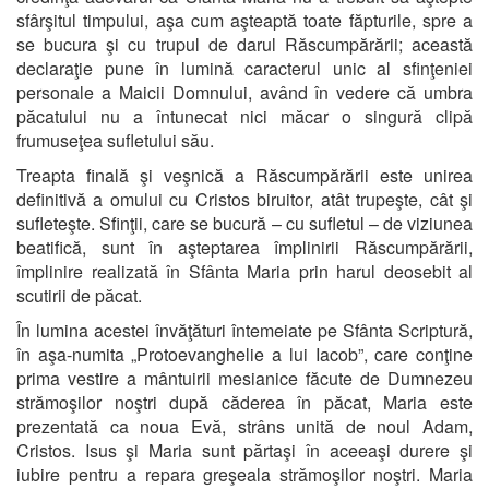
sfârşitul timpului, aşa cum aşteaptă toate făpturile, spre a
se bucura şi cu trupul de darul Răscumpărării; această
declaraţie pune în lumină caracterul unic al sfinţeniei
personale a Maicii Domnului, având în vedere că umbra
păcatului nu a întunecat nici măcar o singură clipă
frumuseţea sufletului său.
Treapta finală şi veşnică a Răscumpărării este unirea
definitivă a omului cu Cristos biruitor, atât trupeşte, cât şi
sufleteşte. Sfinţii, care se bucură – cu sufletul – de viziunea
beatifică, sunt în aşteptarea împlinirii Răscumpărării,
împlinire realizată în Sfânta Maria prin harul deosebit al
scutirii de păcat.
În lumina acestei învăţături întemeiate pe Sfânta Scriptură,
în aşa-numita „Protoevanghelie a lui Iacob”, care conţine
prima vestire a mântuirii mesianice făcute de Dumnezeu
strămoşilor noştri după căderea în păcat, Maria este
prezentată ca noua Evă, strâns unită de noul Adam,
Cristos. Isus şi Maria sunt părtaşi în aceeaşi durere şi
iubire pentru a repara greşeala strămoşilor noştri. Maria