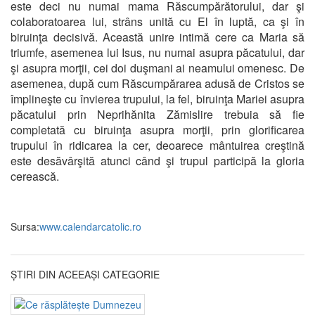
este deci nu numai mama Răscumpărătorului, dar şi
colaboratoarea lui, strâns unită cu El în luptă, ca şi în
biruinţa decisivă. Această unire intimă cere ca Maria să
triumfe, asemenea lui Isus, nu numai asupra păcatului, dar
şi asupra morţii, cei doi duşmani ai neamului omenesc. De
asemenea, după cum Răscumpărarea adusă de Cristos se
împlineşte cu învierea trupului, la fel, biruinţa Mariei asupra
păcatului prin Neprihănita Zămislire trebuia să fie
completată cu biruinţa asupra morţii, prin glorificarea
trupului în ridicarea la cer, deoarece mântuirea creştină
este desăvârşită atunci când şi trupul participă la gloria
cerească.
Sursa:
www.calendarcatolic.ro
ȘTIRI DIN ACEEAȘI CATEGORIE