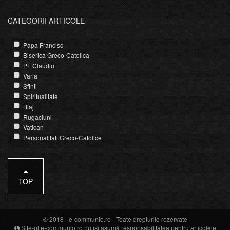
CATEGORII ARTICOLE
Papa Francisc
Biserica Greco-Catolica
PF Claudiu
Varia
Sfinti
Spiritualitate
Blaj
Rugaciuni
Vatican
Personalitati Greco-Catolice
TOP
© 2018 -
e-communio.ro
- Toate drepturile rezervate
Site-ul e-communio.ro nu își asumă responsabilitatea pentru articolele