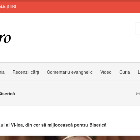
LE ȘTIRI
nia
Recenzii cărți
Comentariu evanghelic
Video
Curia
L
Biserică
e-
l al VI-lea, din cer să mijlocească pentru Biserică