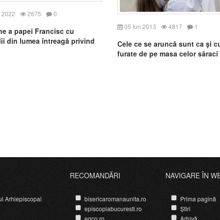
 2022
2675
0
05 Iun 2013
4817
1
e a papei Francisc cu
ii din lumea întreagă privind
Cele ce se aruncă sunt ca şi cu
Romană
furate de pe masa celor săraci
RECOMANDĂRI
NAVIGARE ÎN W
ul Arhiepiscopal
bisericaromanaunita.ro
Prima pagină
episcopiabucuresti.ro
Știri
egco.ro
Arhivă