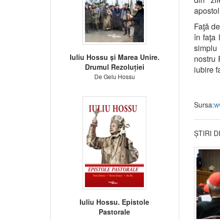
apostol
Faţă de
în faţa
simplu 
Iuliu Hossu și Marea Unire.
nostru 
Drumul Rezoluției
iubire f
De Gelu Hossu
Sursa:
w
ȘTIRI 
Iuliu Hossu. Epistole
Pastorale