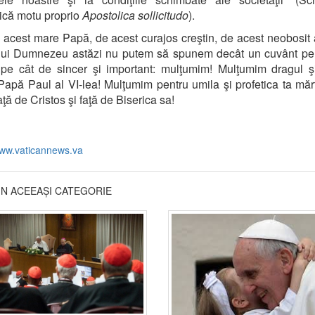
ică motu proprio
Apostolica sollicitudo
).
 acest mare Papă, de acest curajos creştin, de acest neobosit 
 lui Dumnezeu astăzi nu putem să spunem decât un cuvânt pe
pe cât de sincer şi important: mulţumim! Mulţumim dragul şi
Papă Paul al VI-lea! Mulţumim pentru umila şi profetica ta măr
aţă de Cristos şi faţă de Biserica sa!
ww.vaticannews.va
DIN ACEEAȘI CATEGORIE