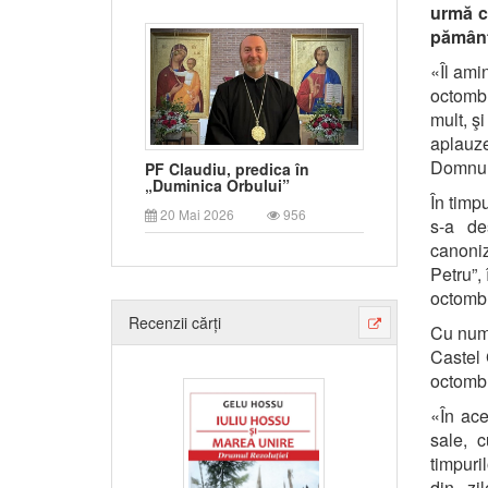
urmă cu
pământ
«Îl ami
octombr
mult, ş
aplauz
Domnulu
PF Claudiu, predica în
„Duminica Orbului”
În timp
20 Mai 2026
956
s-a de
canoniz
Petru”,
octombr
Recenzii cărți
Cu nume
Castel 
octombr
«În ace
sale, c
timpuri
din zil