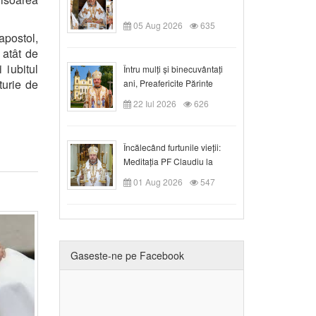
05 Aug 2026
635
apostol,
 atât de
 iubitul
Întru mulți și binecuvântați
turie de
ani, Preafericite Părinte
Claudiu!
22 Iul 2026
626
Încălecând furtunile vieții:
Meditația PF Claudiu la
Duminica a IX-a după Rusalii
01 Aug 2026
547
Gaseste-ne pe Facebook