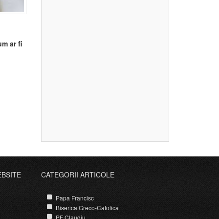
m ar fi
EBSITE
CATEGORII ARTICOLE
Papa Francisc
Biserica Greco-Catolica
PF Claudiu