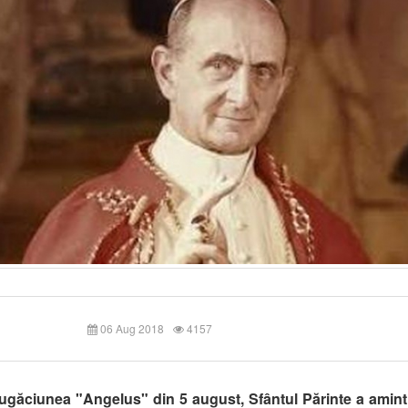
06 Aug 2018
4157
ugăciunea "Angelus" din 5 august, Sfântul Părinte a amintit