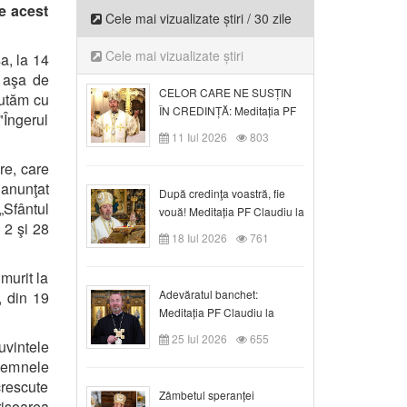
pe acest
Cele mai vizualizate știri / 30 zile
Cele mai vizualizate știri
a, la 14
o aşa de
CELOR CARE NE SUSȚIN
lutăm cu
ÎN CREDINȚĂ: Meditația PF
Îngerul
Claudiu la Duminica a VI-a
11 Iul 2026
803
după Rusalii
re, care
anunţat
După credinţa voastră, fie
„Sfântul
vouă! Meditația PF Claudiu la
 2 şi 28
duminica a VII-a după Rusalii
18 Iul 2026
761
murit la
Adevăratul banchet:
, din 19
Meditația PF Claudiu la
Duminica a VIII-a după
25 Iul 2026
655
uvintele
Rusalii
 semnele
crescute
Zâmbetul speranței
risoarea