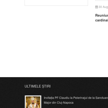
30 Aug
Reuniun
cardinal
Curia 
ULTIMELE ȘTIRI
Invitația PF Claudiu la Pelerinajul de la Sanctuar
Major din Cluj-Napoca