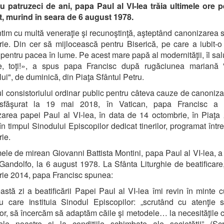
 patruzeci de ani, papa Paul al VI-lea trăia ultimele ore 
, murind în seara de 6 august 1978.
ntim cu multă veneraţie şi recunoştinţă, aşteptând canonizarea s
ie. Din cer să mijlocească pentru Biserică, pe care a iubit-
i pentru pacea în lume. Pe acest mare papă al modernităţii, îl sa
e, toţi!», a spus papa Francisc după rugăciunea mariană "
i", de duminică, din Piaţa Sfântul Petru.
ul consistoriului ordinar public pentru câteva cauze de canoniza
sfăşurat la 19 mai 2018, în Vatican, papa Francisc a 
area papei Paul al VI-lea, în data de 14 octombrie, în Piaţa 
 în timpul Sinodului Episcopilor dedicat tinerilor, programat între
ie.
le de mirean Giovanni Battista Montini, papa Paul al VI-lea, a 
Gandolfo, la 6 august 1978. La Sfânta Liturghie de beatificare
ie 2014, papa Francisc spunea:
astă zi a beatificării Papei Paul al VI-lea îmi revin în minte c
u care instituia Sinodul Episcopilor: „scrutând cu atenţie
lor, să încercăm să adaptăm căile şi metodele… la necesităţile 
ele noastre şi la condiţiile schimbate ale societăţii” (Sc