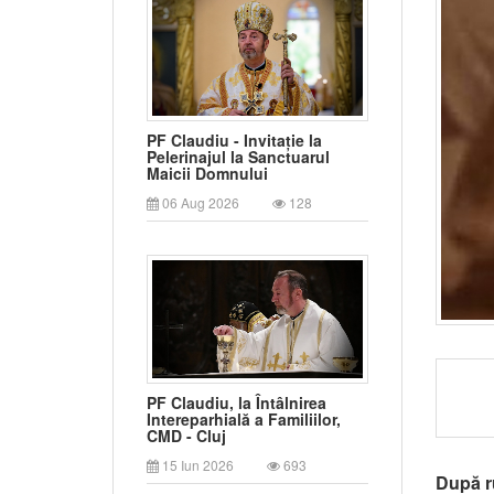
PF Claudiu - Invitație la
Pelerinajul la Sanctuarul
Maicii Domnului
06 Aug 2026
128
PF Claudiu, la Întâlnirea
Intereparhială a Familiilor,
CMD - Cluj
15 Iun 2026
693
După r