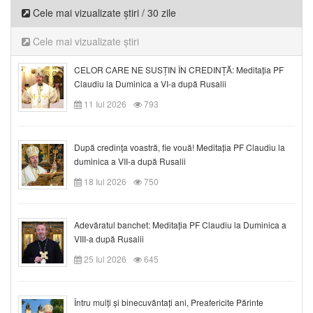
Cele mai vizualizate știri / 30 zile
Cele mai vizualizate știri
CELOR CARE NE SUSȚIN ÎN CREDINȚĂ: Meditația PF
Claudiu la Duminica a VI-a după Rusalii
11 Iul 2026
793
După credinţa voastră, fie vouă! Meditația PF Claudiu la
duminica a VII-a după Rusalii
18 Iul 2026
750
Adevăratul banchet: Meditația PF Claudiu la Duminica a
VIII-a după Rusalii
25 Iul 2026
645
Întru mulți și binecuvântați ani, Preafericite Părinte