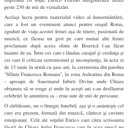
peste 230 de mii de vizualizări.
Acelaşi lucru pentru materialul video al înmormântării,
care a fost un eveniment atunci pentru oraşul Roma,
zguduit de viaţa acestei femei aşa de tinere, pasionată de
muzică, ce făcuse un gest pe care numai alte femei
proclamate după aceea sfinte de Biserică l-au făcut
înainte de ea. Între cei care-i lăudau curajul şi credinţa şi
cei care îi criticau extremismul şi inconştienţa, în acea zi
de 13 iunie în urmă cu şase ani, la ceremonia din parohia
"Sfânta Francesca Romana", în zona Ardeatina din Roma
- aproape de Sanctuarul Iubirii Divine unde Chiara
obişnuia să se roage şi unde în aceşti ani s-au desfăşurat
celebrări în amintirea sa - erau sute de mii de persoane.
O sărbătoare, nu o liturgie funebră: aşa şi-o aminteşte cel
care era prezent, formată din muzică, cântece şi cuvinte
emoţionate. Cele ale soţului Enrico care citea scrisoarea
lăsată de Chiara fiului Francesco care în acea epocă nu