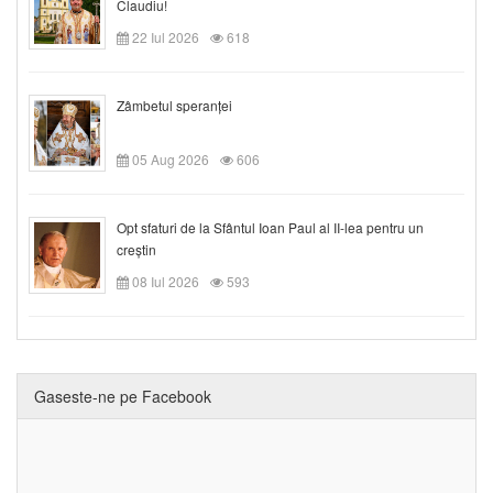
Claudiu!
22 Iul 2026
618
Zâmbetul speranței
05 Aug 2026
606
Opt sfaturi de la Sfântul Ioan Paul al II-lea pentru un
creștin
08 Iul 2026
593
Gaseste-ne pe Facebook