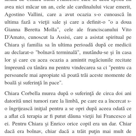
avea nici măcar un an, cele ale cardinalului vicar emerit,
Agostino Vallini, care a avut ocazia s-o cunoască în
ultima fază a vieţii sale şi care a definit-o "o a doua
Gianna Beretta Molla", cele ale franciscanului Vito
D'Amato, cunoscut la Assisi, care a asistat spiritual pe
Chiara şi familia sa în ultima perioadă după ce medicii
au declarat-o "bolnavă terminală", mutându-se şi în casa
lor şi care cu acea ocazia a amintit rugăciunile recitate
împreună cu tânăra nu pentru vindecarea sa ci "pentru ca
persoanele mai apropiate să poată trăi aceste momente de
boală şi suferinţă în pace".
Chiara Corbella murea după o suferinţă de circa doi ani
datorită unei tumori rare la limbă, pe care ea a încercat s-
o îngrijească iniţial pentru a se opri după aceea odată ce
a aflat că terapia ar fi putut dăuna vieţii lui Francesco al
ei. Pentru Chiara şi Enrico orice copil era un dar. Chiar
dacă era bolnav, chiar dacă a trăit puţin mai mult de