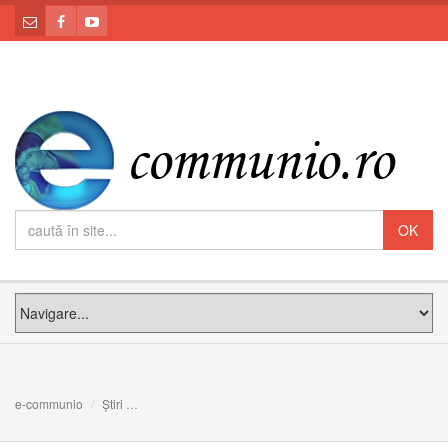
e-communio
Știri
Chiara Corbella Petrillo, prim pas spre procesul de beati