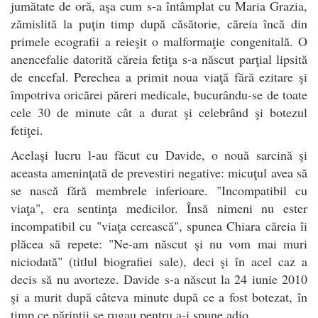
jumătate de oră, aşa cum s-a întâmplat cu Maria Grazia,
zămislită la puţin timp după căsătorie, căreia încă din
primele ecografii a reieşit o malformaţie congenitală. O
anencefalie datorită căreia fetiţa s-a născut parţial lipsită
de encefal. Perechea a primit noua viaţă fără ezitare şi
împotriva oricărei păreri medicale, bucurându-se de toate
cele 30 de minute cât a durat şi celebrând şi botezul
fetiţei.
Acelaşi lucru l-au făcut cu Davide, o nouă sarcină şi
aceasta ameninţată de prevestiri negative: micuţul avea să
se nască fără membrele inferioare. "Incompatibil cu
viaţa", era sentinţa medicilor. Însă nimeni nu ester
incompatibil cu "viaţa cerească", spunea Chiara căreia îi
plăcea să repete: "Ne-am născut şi nu vom mai muri
niciodată" (titlul biografiei sale), deci şi în acel caz a
decis să nu avorteze. Davide s-a născut la 24 iunie 2010
şi a murit după câteva minute după ce a fost botezat, în
timp ce părinţii se rugau pentru a-i spune adio.