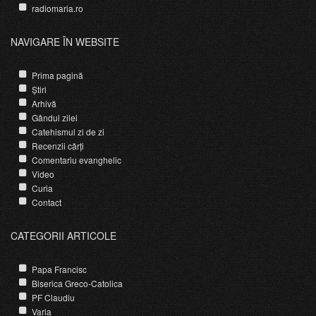
radiomaria.ro
NAVIGARE ÎN WEBSITE
Prima pagină
Știri
Arhivă
Gândul zilei
Catehismul zi de zi
Recenzii cărți
Comentariu evanghelic
Video
Curia
Contact
CATEGORII ARTICOLE
Papa Francisc
Biserica Greco-Catolica
PF Claudiu
Varia