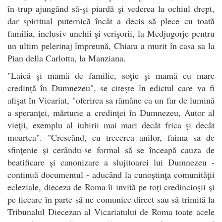
în trup ajungând să-şi piardă şi vederea la ochiul drept,
dar spiritual puternică încât a decis să plece cu toată
familia, inclusiv unchii şi verişorii, la Medjugorje pentru
un ultim pelerinaj împreună, Chiara a murit în casa sa la
Pian della Carlotta, la Manziana.
"Laică şi mamă de familie, soţie şi mamă cu mare
credinţă în Dumnezeu", se citeşte în edictul care va fi
afişat în Vicariat, "oferirea sa rămâne ca un far de lumină
a speranţei, mărturie a credinţei în Dumnezeu, Autor al
vieţii, exemplu al iubirii mai mari decât frica şi decât
moartea". "Crescând, cu trecerea anilor, faima sa de
sfinţenie şi cerându-se formal să se înceapă cauza de
beatificare şi canonizare a slujitoarei lui Dumnezeu -
continuă documentul - aducând la cunoştinţa comunităţii
ecleziale, dieceza de Roma îi invită pe toţi credincioşii şi
pe fiecare în parte să ne comunice direct sau să trimită la
Tribunalul Diecezan al Vicariatului de Roma toate acele