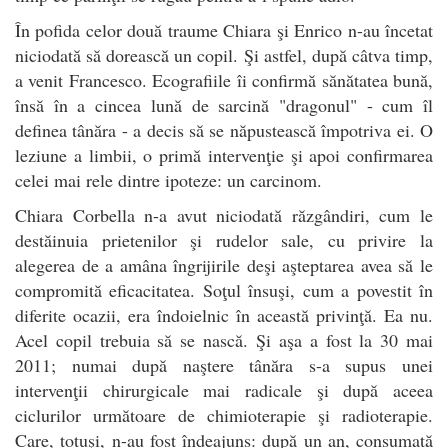
În pofida celor două traume Chiara şi Enrico n-au încetat
niciodată să dorească un copil. Şi astfel, după câtva timp,
a venit Francesco. Ecografiile îi confirmă sănătatea bună,
însă în a cincea lună de sarcină "dragonul" - cum îl
definea tânăra - a decis să se năpustească împotriva ei. O
leziune a limbii, o primă intervenţie şi apoi confirmarea
celei mai rele dintre ipoteze: un carcinom.
Chiara Corbella n-a avut niciodată răzgândiri, cum le
destăinuia prietenilor şi rudelor sale, cu privire la
alegerea de a amâna îngrijirile deşi aşteptarea avea să le
compromită eficacitatea. Soţul însuşi, cum a povestit în
diferite ocazii, era îndoielnic în această privinţă. Ea nu.
Acel copil trebuia să se nască. Şi aşa a fost la 30 mai
2011; numai după naştere tânăra s-a supus unei
intervenţii chirurgicale mai radicale şi după aceea
ciclurilor următoare de chimioterapie şi radioterapie.
Care, totuşi, n-au fost îndeajuns: după un an, consumată