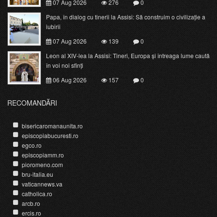
07 Aug 2026
276
0
Papa, în dialog cu tinerii la Assisi: Să construim o civilizație a
iubirii
07 Aug 2026
139
0
Leon al XIV-lea la Assisi: Tineri, Europa și întreaga lume caută
în voi noi sfinți
06 Aug 2026
157
0
RECOMANDĂRI
bisericaromanaunita.ro
episcopiabucuresti.ro
egco.ro
episcopiamm.ro
pioromeno.com
bru-italia.eu
vaticannews.va
catholica.ro
arcb.ro
ercis.ro