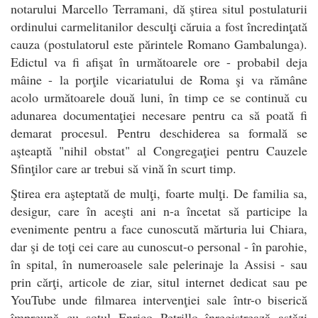
notarului Marcello Terramani, dă ştirea situl postulaturii
ordinului carmelitanilor desculţi căruia a fost încredinţată
cauza (postulatorul este părintele Romano Gambalunga).
Edictul va fi afişat în următoarele ore - probabil deja
mâine - la porţile vicariatului de Roma şi va rămâne
acolo următoarele două luni, în timp ce se continuă cu
adunarea documentaţiei necesare pentru ca să poată fi
demarat procesul. Pentru deschiderea sa formală se
aşteaptă "nihil obstat" al Congregaţiei pentru Cauzele
Sfinţilor care ar trebui să vină în scurt timp.
Ştirea era aşteptată de mulţi, foarte mulţi. De familia sa,
desigur, care în aceşti ani n-a încetat să participe la
evenimente pentru a face cunoscută mărturia lui Chiara,
dar şi de toţi cei care au cunoscut-o personal - în parohie,
în spital, în numeroasele sale pelerinaje la Assisi - sau
prin cărţi, articole de ziar, situl internet dedicat sau pe
YouTube unde filmarea intervenţiei sale într-o biserică
împreună cu soţul Enrico Petrillo înregistrează astăzi