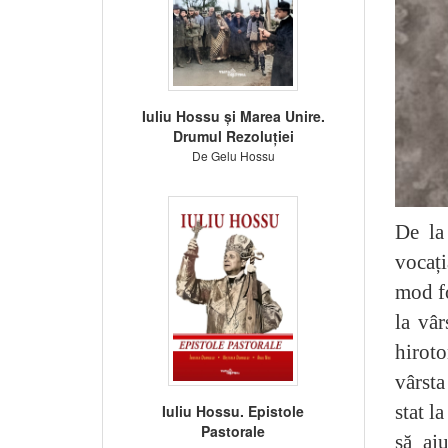
Iuliu Hossu și Marea Unire.
Drumul Rezoluției
De Gelu Hossu
De la
vocați
mod fo
la vâr
hiroto
vârsta
stat l
Iuliu Hossu. Epistole
Pastorale
să aj