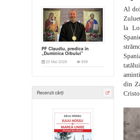
Al doi
Zuluet
la Lo
Spanie
strămo
PF Claudiu, predica în
„Duminica Orbului”
Spania
20 Mai 2026
958
tatălu
aminti
din Za
Recenzii cărți
Cristo