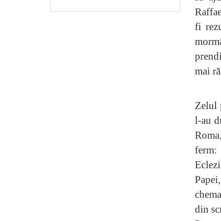
Raffae
fi rez
mormâ
prendi
mai ră
Zelul 
l-au d
Roma, 
ferm:
Eclez
Papei
chemar
din sc