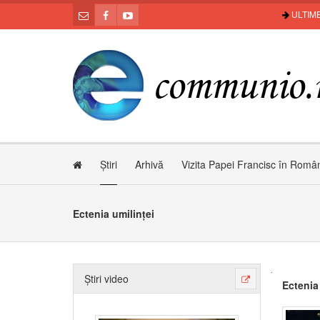
ULTIME
Știri
Arhivă
Vizita Papei Francisc în Româ
Ectenia umilinței
Știri video
Ectenia