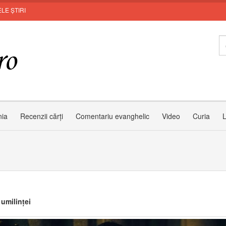
LE ȘTIRI
MUNTE
nia
Recenzii cărți
Comentariu evanghelic
Video
Curia
L
 umilinței