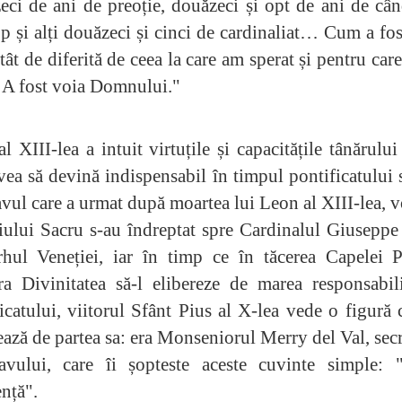
eci de ani de preoție, douăzeci și opt de ani de câ
p și alți douăzeci și cinci de cardinaliat… Cum a fos
tât de diferită de ceea la care am sperat și pentru ca
 A fost voia Domnului."
l XIII-lea a intuit virtuțile și capacitățile tânărului 
vea să devină indispensabil în timpul pontificatului 
vul care a urmat după moartea lui Leon al XIII-lea, v
ului Sacru s-au îndreptat spre Cardinalul Giuseppe
arhul Veneției, iar în timp ce în tăcerea Capelei P
ra Divinitatea să-l elibereze de marea responsabili
icatului, viitorul Sfânt Pius al X-lea vede o figură 
ează de partea sa: era Monseniorul Merry del Val, secr
avului, care îi șopteste aceste cuvinte simple: "
nță".