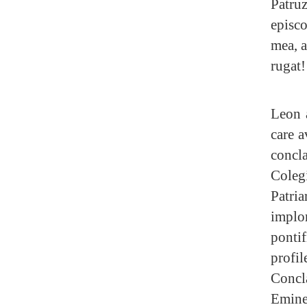
Patruz
episco
mea, a
rugat!
Leon a
care a
concla
Colegi
Patri
implo
pontif
profil
Concl
Emine