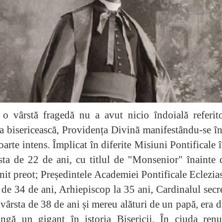
 o vârstă fragedă nu a avut nicio îndoială referito
a bisericească, Providența Divină manifestându-se î
arte intens. Împlicat în diferite Misiuni Pontificale 
sta de 22 de ani, cu titlul de "Monsenior" înainte 
nit preot; Președintele Academiei Pontificale Eclezias
 de 34 de ani, Arhiepiscop la 35 ani, Cardinalul secr
a vârsta de 38 de ani și mereu alături de un pap
ă
, era 
ungă un gigant în istoria Bisericii. În ciuda renu