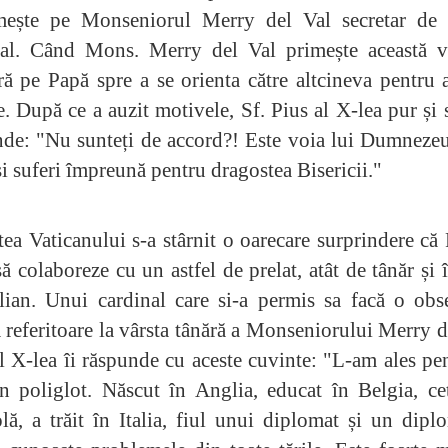
mește pe Monseniorul Merry del Val secretar de s
nal. Când Mons. Merry del Val primește această ve
ă pe Papă spre a se orienta către altcineva pentru 
e. După ce a auzit motivele, Sf. Pius al X-lea pur și
nde: "Nu sunteți de accord?! Este voia lui Dumneze
și suferi împreună pentru dragostea Bisericii."
tea Vaticanului s-a stârnit o oarecare surprindere că
să colaboreze cu un astfel de prelat, atât de tânăr și 
lian. Unui cardinal care si-a permis sa facă o obs
 referitoare la vârsta tânără a Monseniorului Merry d
l X-lea îi răspunde cu aceste cuvinte: "L-am ales pe
n poliglot. Născut în Anglia, educat în Belgia, ce
lă, a trăit în Italia, fiul unui diplomat și un dipl