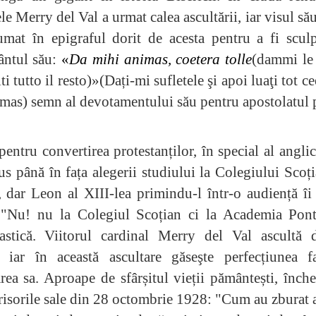
le Merry del Val a urmat calea ascultării, iar visul să
umat în epigraful dorit de acesta pentru a fi scul
ntul său:
«
Da mihi animas, coetera tolle
(dammi le
ti tutto il resto)»(Dați-mi sufletele şi apoi luaţi tot ce
mas) semn al devotamentului său pentru apostolatul p
pentru convertirea protestanților, în special al anglic
us până în fața alegerii studiului la Colegiului Scoț
dar Leon al XIII-lea primindu-l într-o audiență îi
 "Nu! nu la Colegiul Scoțian ci la Academia Ponti
iastică. Viitorul cardinal Merry del Val ascultă d
, iar în această ascultare găseşte perfecțiunea f
ea sa. Aproape de sfârșitul vieții pământești, înch
risorile sale din 28 octombrie 1928: "Cum au zburat an