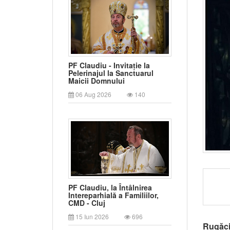
PF Claudiu - Invitație la
Pelerinajul la Sanctuarul
Maicii Domnului
06 Aug 2026
140
PF Claudiu, la Întâlnirea
Intereparhială a Familiilor,
CMD - Cluj
15 Iun 2026
696
Rugăci