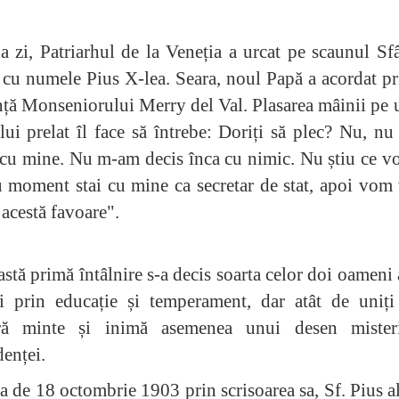
 zi, Patriarhul de la Veneția a urcat pe scaunul Sf
 cu numele Pius X-lea. Seara, noul Papă a acordat p
ță Monseniorului Merry del Val. Plasarea mâinii pe
lui prelat îl face să întrebe: Doriți să plec? Nu, nu
cu mine. Nu m-am decis înca cu nimic. Nu știu ce vo
 moment stai cu mine ca secretar de stat, apoi vom
acestă favoare".
astă primă întâlnire s-a decis soarta celor doi oameni 
ți prin educație și temperament, dar atât de uniți
ră minte și inimă asemenea unui desen mister
enței.
a de 18 octombrie 1903 prin scrisoarea sa, Sf. Pius a