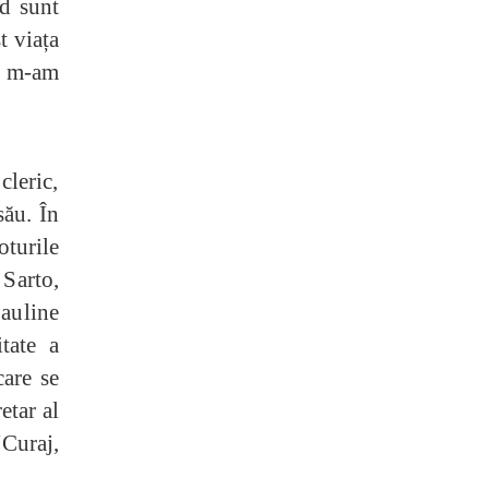
nd sunt
t viața
re m-am
cleric,
său. În
oturile
 Sarto,
auline
tate a
care se
etar al
Curaj,