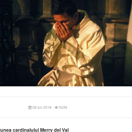
08 Iun 2018
5039
unea cardinalului Merry del Val