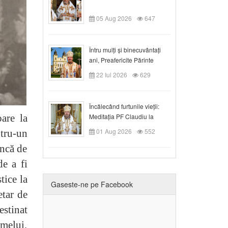
05 Aug 2026
647
Întru mulți și binecuvântați
ani, Preafericite Părinte
Claudiu!
22 Iul 2026
629
Încălecând furtunile vieții:
are la
Meditația PF Claudiu la
Duminica a IX-a după Rusalii
01 Aug 2026
552
ntru-un
încă de
de a fi
tice la
Gaseste-ne pe Facebook
etar de
destinat
melui,