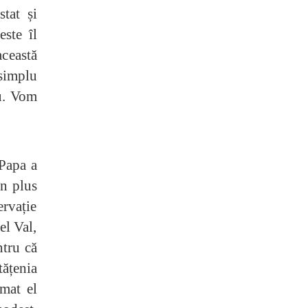
tat și
ste îl
această
 simplu
u. Vom
 Papa a
în plus
ervație
el Val,
ntru că
tățenia
omat el