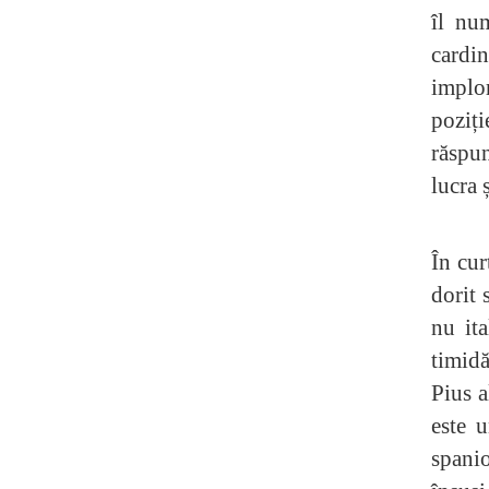
îl nu
cardi
implor
poziți
răspu
lucra 
În cur
dorit 
nu ita
timidă
Pius a
este u
spanio