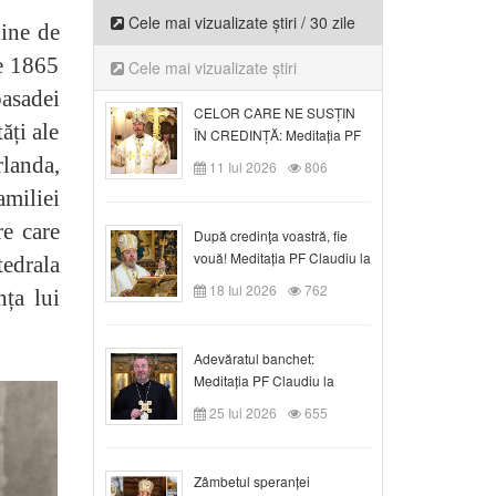
Cele mai vizualizate știri / 30 zile
hine de
ie 1865
Cele mai vizualizate știri
asadei
CELOR CARE NE SUSȚIN
ăți ale
ÎN CREDINȚĂ: Meditația PF
Claudiu la Duminica a VI-a
rlanda,
11 Iul 2026
806
după Rusalii
amiliei
re care
După credinţa voastră, fie
vouă! Meditația PF Claudiu la
tedrala
duminica a VII-a după Rusalii
18 Iul 2026
762
nța lui
Adevăratul banchet:
Meditația PF Claudiu la
Duminica a VIII-a după
25 Iul 2026
655
Rusalii
Zâmbetul speranței