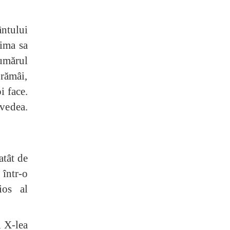
ântului
rima sa
 umărul
 rămâi,
i face.
 vedea.
atât de
 într-o
ios al
l X-lea