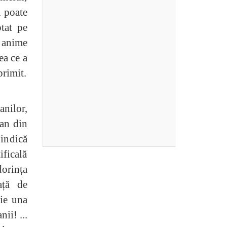
u poate
ptat pe
 anime
ea ce a
rimit.
anilor,
ian din
 indică
ficală
orința
ață de
eie una
ii! ...