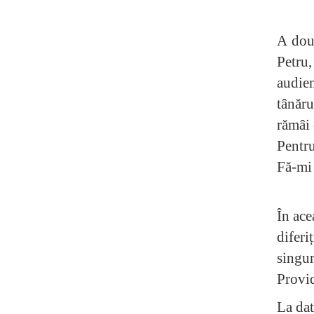
A doua
Petru,
audien
tânăru
rămâi 
Pentru
Fă-mi 
În ace
diferi
singu
Provid
La dat