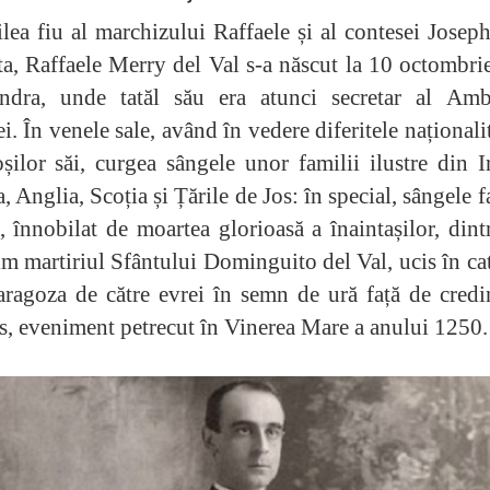
lea fiu al marchizului Raffaele și al contesei Josep
a, Raffaele Merry del Val s-a născut la 10 octombr
ndra, unde tatăl său era atunci secretar al Amb
i. În venele sale, având în vedere diferitele naționalit
șilor săi, curgea sângele unor familii ilustre din I
, Anglia, Scoția și Țările de Jos: în special, sângele f
i, înnobilat de moartea glorioas
ă a înaintașilor
, dint
m martiriul Sfântului Dominguito del Val, ucis în ca
ragoza de către evrei în semn de ură față de credi
s, eveniment petrecut în Vinerea Mare a anului 1250.