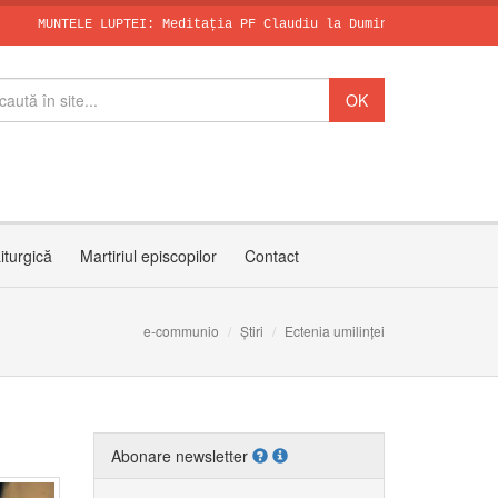
LE LUPTEI: Meditația PF Claudiu la Duminica a X-a după Rusalii
SFÂNTUL DOMINI
Papa, în dialo
Invitația PF C
iturgică
Martiriul episcopilor
Contact
e-communio
Știri
Ectenia umilinței
Abonare newsletter