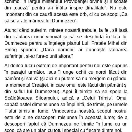
schimb, în largul misterului Providenței divine și îi scoate
din „cauză” pentru a-i înălța înspre „finalitate”. Nu este
important din ce cauză acesta este orb, ci cu ce scop: „Ca
să se arate mărirea lui Dumnezeu”.
Atunci când suferim, mintea noastră trebuie, la fel, să iasă
din căutarea unui vinovat și să se deschidă în fața lui
Dumnezeu pentru a înțelege planul Lui. Fratele Mihai din
Prilog spunea: „Dacă oamenii ar cunoaște valoarea
suferinței, și-ar fura-o unii altora.”
Al doilea lucru extrem de important pentru noi este cuprins
în pasajul următor. Isus îi unge ochii cu noroi făcut din
pământ și salivă (și aici nu putem să nu mergem cu gândul
la momentul Creației, în care omul este făcut din pământ și
din suflul lui Dumnezeu). Apoi îl trimite să se spele la
Scăldătoarea Siloamului, adică a „Celui Trimis”. Omul
capătă astfel dimensiunea sa împlinită, de trimis, pe urmele
Fiului trimis în lume. Vindecarea noastră, scopul nostru,
este de a ne descoperi misiunea în această lume; de a
descoperi faptul că Dumnezeu ne trimite în lume cu un
scop, că are un plan cu totul special cu fiecare dintre noi.