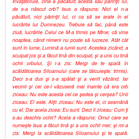
Învăţătorule, cine a păcătuit; acesta sau părinţii lui,
de s-a născut orb? Isus a răspuns: Nici el n-a
păcătuit, nici părinţii lui, ci ca să se arate în el
lucrările lui Dumnezeu. Trebuie să fac, până este
ziuă, lucrările Celui ce M-a trimis pe Mine; că vine
noaptea, când nimeni nu poate să lucreze. Atât cât
sunt în lume, Lumină a lumii sunt. Acestea zicând, a
scuipat jos şi a făcut tină din scuipat, şi a uns cu tină
ochii orbului. Şi i-a zis: Mergi de te spală în
scăldătoarea Siloamului (care se tâlcuieşte: trimis).
Deci s-a dus şi s-a spălat şi a venit văzând. Iar
vecinii şi cei ce-l văzuseră mai înainte că era orb
ziceau: Nu este acesta cel ce şedea şi cerşea? Unii
ziceau: El este. Alţii ziceau: Nu este el, ci seamănă
cu el. Dar acela zicea: Eu sunt. Deci îi ziceau: Cum ţi
s-au deschis ochii? Acela a răspuns: Omul care se
numeşte Isus a făcut tină şi a uns ochii mei; şi mi-a
zis: Mergi la scăldătoarea Siloamului şi te spală.