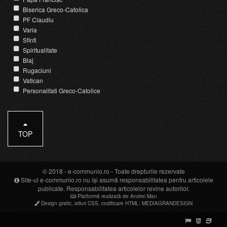
Biserica Greco-Catolica
PF Claudiu
Varia
Sfinti
Spiritualitate
Blaj
Rugaciuni
Vatican
Personalitati Greco-Catolice
TOP
© 2018 -
e-communio.ro
- Toate drepturile rezervate
Site-ul e-communio.ro nu își asumă responsabilitatea pentru articolele
publicate. Responsabilitatea articolelor revine autorilor.
Platformă realizată de Andrei Man
Design grafic
,
stiluri CSS
,
codificare HTML
:
MEDIAGRANDESIGN