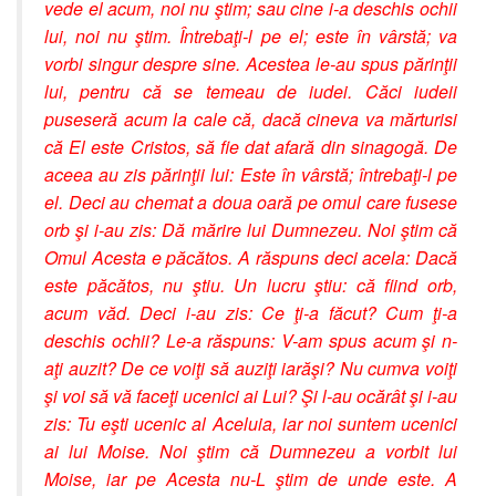
vede el acum, noi nu ştim; sau cine i-a deschis ochii
lui, noi nu ştim. Întrebaţi-l pe el; este în vârstă; va
vorbi singur despre sine. Acestea le-au spus părinţii
lui, pentru că se temeau de iudei. Căci iudeii
puseseră acum la cale că, dacă cineva va mărturisi
că El este Cristos, să fie dat afară din sinagogă. De
aceea au zis părinţii lui: Este în vârstă; întrebaţi-l pe
el. Deci au chemat a doua oară pe omul care fusese
orb şi i-au zis: Dă mărire lui Dumnezeu. Noi ştim că
Omul Acesta e păcătos. A răspuns deci acela: Dacă
este păcătos, nu ştiu. Un lucru ştiu: că fiind orb,
acum văd. Deci i-au zis: Ce ţi-a făcut? Cum ţi-a
deschis ochii? Le-a răspuns: V-am spus acum şi n-
aţi auzit? De ce voiţi să auziţi iarăşi? Nu cumva voiţi
şi voi să vă faceţi ucenici ai Lui? Şi l-au ocărât şi i-au
zis: Tu eşti ucenic al Aceluia, iar noi suntem ucenici
ai lui Moise. Noi ştim că Dumnezeu a vorbit lui
Moise, iar pe Acesta nu-L ştim de unde este. A