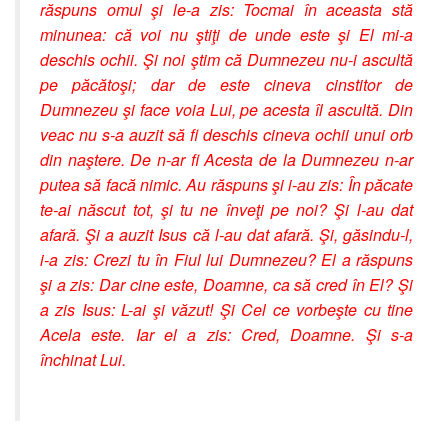
răspuns omul şi le-a zis: Tocmai în aceasta stă
minunea: că voi nu ştiţi de unde este şi El mi-a
deschis ochii. Şi noi ştim că Dumnezeu nu-i ascultă
pe păcătoşi; dar de este cineva cinstitor de
Dumnezeu şi face voia Lui, pe acesta îl ascultă. Din
veac nu s-a auzit să fi deschis cineva ochii unui orb
din naştere. De n-ar fi Acesta de la Dumnezeu n-ar
putea să facă nimic. Au răspuns şi i-au zis: În păcate
te-ai născut tot, şi tu ne înveţi pe noi? Şi l-au dat
afară. Şi a auzit Isus că l-au dat afară. Şi, găsindu-l,
i-a zis: Crezi tu în Fiul lui Dumnezeu? El a răspuns
şi a zis: Dar cine este, Doamne, ca să cred în El? Şi
a zis Isus: L-ai şi văzut! Şi Cel ce vorbeşte cu tine
Acela este. Iar el a zis: Cred, Doamne. Şi s-a
închinat Lui.