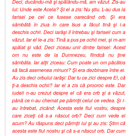
Deci, ducându-mă şi spălându-mă, am văzut. Zis-au
lui: Unde este Acela? Şi el a zis: Nu ştiu. L-au dus la
farisei pe cel ce fusese oarecând orb. Şi era
sâmbătă în ziua în care Isus a făcut tină şi i-a
deschis ochii. Deci iarăşi îl întrebau şi fariseii cum a
văzut. Iar el le-a zis: Tină a pus pe ochii mei, şi m-am
spălat şi văd. Deci ziceau unii dintre farisei: Acest
om nu este de la Dumnezeu, fiindcă nu ţine
sâmbăta. Iar alţii ziceau: Cum poate un om păcătos
să facă asemenea minuni? Şi era dezbinare între ei.
Au zis deci orbului iarăşi: Dar tu ce zici despre El, că
ţi-a deschis ochii? Iar el a zis că prooroc este. Dar
iudeii n-au crezut despre el că era orb şi a văzut,
până ce n-au chemat pe părinţii celui ce vedea. Şi i-
au întrebat, zicând: Acesta este fiul vostru, despre
care ziceţi că s-a născut orb? Deci cum vede el
acum? Au răspuns deci părinţii lui şi au zis: Ştim că
acesta este fiul nostru şi că s-a născut orb. Dar cum