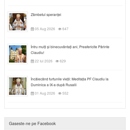
Zâmbetul speranței
05 Aug 2026
647
Întru mulți și binecuvântați ani, Preafericite Părinte
Claudiu!
22 Iul 2026
629
Încălecând furtunile vieții: Meditația PF Claudiu la
Duminica a IX-a după Rusalii
01 Aug 2026
552
Gaseste-ne pe Facebook