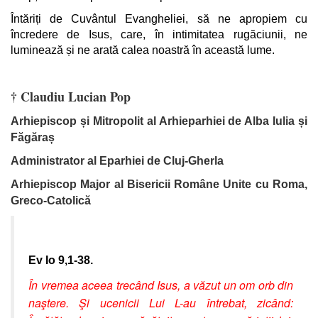
Întăriți de Cuvântul Evangheliei, să ne apropiem cu
încredere de Isus, care, în intimitatea rugăciunii, ne
luminează și ne arată calea noastră în această lume.
† Claudiu Lucian Pop
Arhiepiscop și Mitropolit al Arhieparhiei de Alba Iulia și
Făgăraș
Administrator al Eparhiei de Cluj-Gherla
Arhiepiscop Major al Bisericii Române Unite cu Roma,
Greco-Catolică
Ev Io 9,1-38.
În vremea aceea trecând Isus, a văzut un om orb din
naştere. Şi ucenicii Lui L-au întrebat, zicând: