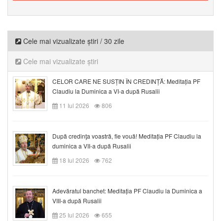
Cele mai vizualizate știri / 30 zile
Cele mai vizualizate știri
CELOR CARE NE SUSȚIN ÎN CREDINȚĂ: Meditația PF
Claudiu la Duminica a VI-a după Rusalii
11 Iul 2026
806
După credinţa voastră, fie vouă! Meditația PF Claudiu la
duminica a VII-a după Rusalii
18 Iul 2026
762
Adevăratul banchet: Meditația PF Claudiu la Duminica a
VIII-a după Rusalii
25 Iul 2026
655