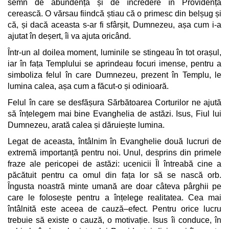
semn de abundență și de încredere în Providența
cerească. O vărsau fiindcă știau că o primesc din belșug și
că, și dacă aceasta s-ar fi sfârșit, Dumnezeu, așa cum i-a
ajutat în deșert, îi va ajuta oricând.
Într-un al doilea moment, luminile se stingeau în tot orașul,
iar în fața Templului se aprindeau focuri imense, pentru a
simboliza felul în care Dumnezeu, prezent în Templu, le
lumina calea, așa cum a făcut-o și odinioară.
Felul în care se desfășura Sărbătoarea Corturilor ne ajută
să înțelegem mai bine Evanghelia de astăzi. Isus, Fiul lui
Dumnezeu, arată calea și dăruiește lumina.
Legat de aceasta, întâlnim în Evanghelie două lucruri de
extremă importanță pentru noi. Unul, desprins din primele
fraze ale pericopei de astăzi: ucenicii Îl întreabă cine a
păcătuit pentru ca omul din fața lor să se nască orb.
Îngusta noastră minte umană are doar câteva pârghii pe
care le folosește pentru a înțelege realitatea. Cea mai
întâlnită este aceea de cauză–efect. Pentru orice lucru
trebuie să existe o cauză, o motivație. Isus îi conduce, în