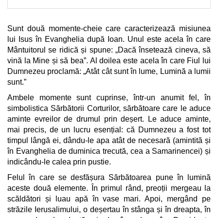
Sunt două momente-cheie care caracterizează misiunea
lui Isus în Evanghelia după Ioan. Unul este acela în care
Mântuitorul se ridică și spune: „Dacă însetează cineva, să
vină la Mine și să bea”. Al doilea este acela în care Fiul lui
Dumnezeu proclamă: „Atât cât sunt în lume, Lumină a lumii
sunt.”
Ambele momente sunt cuprinse, într-un anumit fel, în
simbolistica Sărbătorii Corturilor, sărbătoare care le aduce
aminte evreilor de drumul prin deșert. Le aduce aminte,
mai precis, de un lucru esențial: că Dumnezeu a fost tot
timpul lângă ei, dându-le apa atât de necesară (amintită și
în Evanghelia de duminica trecută, cea a Samarinencei) și
indicându-le calea prin pustie.
Felul în care se desfășura Sărbătoarea pune în lumină
aceste două elemente. În primul rând, preoții mergeau la
scăldători și luau apă în vase mari. Apoi, mergând pe
străzile Ierusalimului, o deșertau în stânga și în dreapta, în