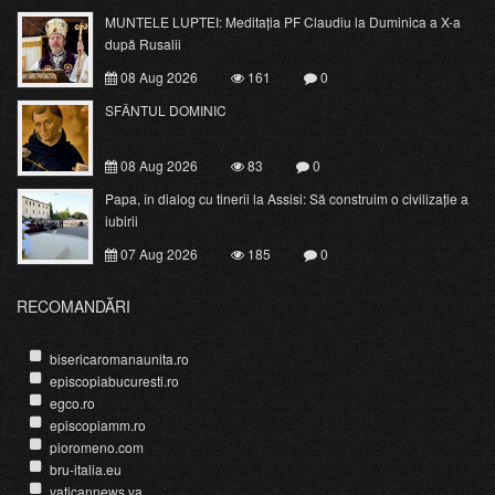
MUNTELE LUPTEI: Meditația PF Claudiu la Duminica a X-a
după Rusalii
08 Aug 2026
161
0
SFÂNTUL DOMINIC
08 Aug 2026
83
0
Papa, în dialog cu tinerii la Assisi: Să construim o civilizație a
iubirii
07 Aug 2026
185
0
RECOMANDĂRI
bisericaromanaunita.ro
episcopiabucuresti.ro
egco.ro
episcopiamm.ro
pioromeno.com
bru-italia.eu
vaticannews.va