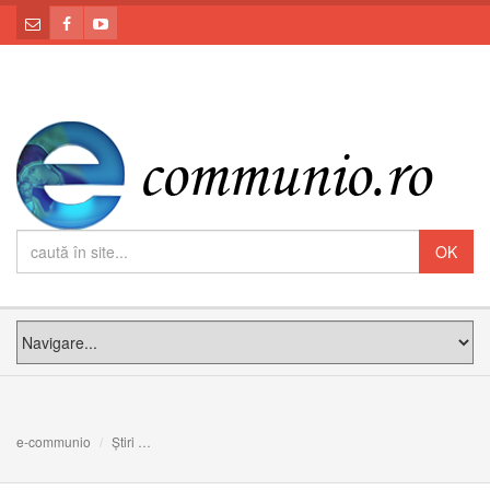
e-communio
Știri
Mai suntem noi sau doar semănăm? Meditația PF Claudi