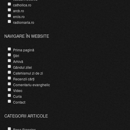
catholica.ro
arcb.ro
ercis.ro
radiomaria.ro
NAVIGARE ÎN WEBSITE
Prima pagină
Știri
Arhivă
Gândul zilei
Catehismul zi de zi
Recenzii cărți
Comentariu evanghelic
Video
Curia
Contact
CATEGORII ARTICOLE
Papa Francisc