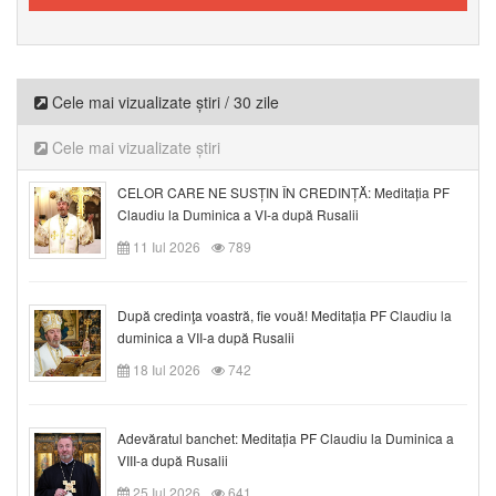
Cele mai vizualizate știri / 30 zile
Cele mai vizualizate știri
CELOR CARE NE SUSȚIN ÎN CREDINȚĂ: Meditația PF
Claudiu la Duminica a VI-a după Rusalii
11 Iul 2026
789
După credinţa voastră, fie vouă! Meditația PF Claudiu la
duminica a VII-a după Rusalii
18 Iul 2026
742
Adevăratul banchet: Meditația PF Claudiu la Duminica a
VIII-a după Rusalii
25 Iul 2026
641