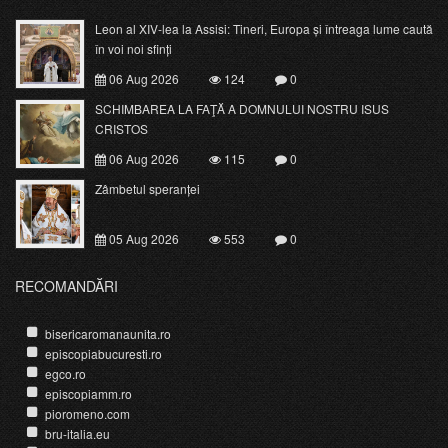
Leon al XIV-lea la Assisi: Tineri, Europa și întreaga lume caută
în voi noi sfinți
06 Aug 2026
124
0
SCHIMBAREA LA FAŢĂ A DOMNULUI NOSTRU ISUS
CRISTOS
06 Aug 2026
115
0
Zâmbetul speranței
05 Aug 2026
553
0
RECOMANDĂRI
bisericaromanaunita.ro
episcopiabucuresti.ro
egco.ro
episcopiamm.ro
pioromeno.com
bru-italia.eu