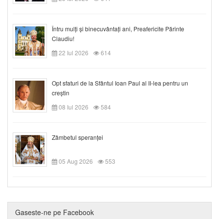
Întru mulți și binecuvântați ani, Preafericite Părinte
Claudiu!
22 Iul 2026
614
Opt sfaturi de la Sfântul Ioan Paul al II-lea pentru un
creștin
08 Iul 2026
584
Zâmbetul speranței
05 Aug 2026
553
Gaseste-ne pe Facebook