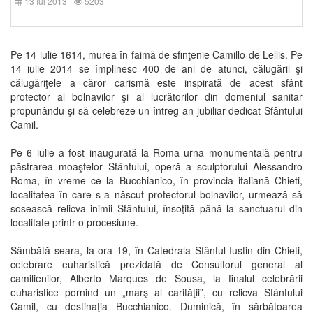
13 Iul 2013
5203
Pe 14 iulie 1614, murea în faimă de sfinţenie Camillo de Lellis. Pe
14 iulie 2014 se împlinesc 400 de ani de atunci, călugării şi
călugăriţele a căror carismă este inspirată de acest sfânt
protector al bolnavilor şi al lucrătorilor din domeniul sanitar
propunându-şi să celebreze un întreg an jubiliar dedicat Sfântului
Camil.
Pe 6 iulie a fost inaugurată la Roma urna monumentală pentru
păstrarea moaştelor Sfântului, operă a sculptorului Alessandro
Roma, în vreme ce la Bucchianico, în provincia italiană Chieti,
localitatea în care s-a născut protectorul bolnavilor, urmează să
sosească relicva inimii Sfântului, însoţită până la sanctuarul din
localitate printr-o procesiune.
Sâmbătă seara, la ora 19, în Catedrala Sfântul Iustin din Chieti,
celebrare euharistică prezidată de Consultorul general al
camilienilor, Alberto Marques de Sousa, la finalul celebrării
euharistice pornind un „marş al carităţii”, cu relicva Sfântului
Camil, cu destinaţia Bucchianico. Duminică, în sărbătoarea