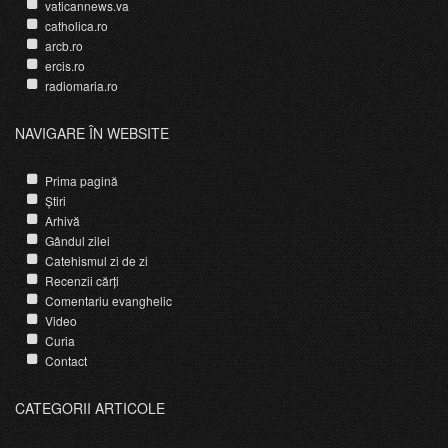
vaticannews.va
catholica.ro
arcb.ro
ercis.ro
radiomaria.ro
NAVIGARE ÎN WEBSITE
Prima pagină
Știri
Arhivă
Gândul zilei
Catehismul zi de zi
Recenzii cărți
Comentariu evanghelic
Video
Curia
Contact
CATEGORII ARTICOLE