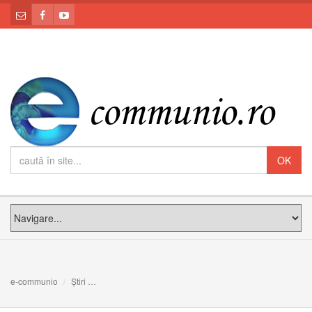
e-communio
Știri
Actualitatea Sfântului Camil: Iubiţi-i pe bolnavi aşa cum 