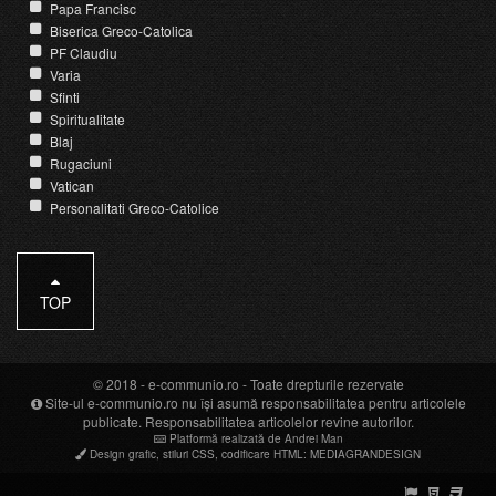
Papa Francisc
Biserica Greco-Catolica
PF Claudiu
Varia
Sfinti
Spiritualitate
Blaj
Rugaciuni
Vatican
Personalitati Greco-Catolice
TOP
© 2018 -
e-communio.ro
- Toate drepturile rezervate
Site-ul e-communio.ro nu își asumă responsabilitatea pentru articolele
publicate. Responsabilitatea articolelor revine autorilor.
Platformă realizată de Andrei Man
Design grafic
,
stiluri CSS
,
codificare HTML
:
MEDIAGRANDESIGN