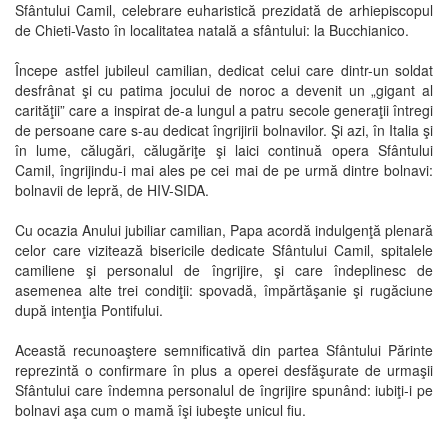
Sfântului Camil, celebrare euharistică prezidată de arhiepiscopul
de Chieti-Vasto în localitatea natală a sfântului: la Bucchianico.
Începe astfel jubileul camilian, dedicat celui care dintr-un soldat
desfrânat şi cu patima jocului de noroc a devenit un „gigant al
carităţii” care a inspirat de-a lungul a patru secole generaţii întregi
de persoane care s-au dedicat îngrijirii bolnavilor. Şi azi, în Italia şi
în lume, călugări, călugăriţe şi laici continuă opera Sfântului
Camil, îngrijindu-i mai ales pe cei mai de pe urmă dintre bolnavi:
bolnavii de lepră, de HIV-SIDA.
Cu ocazia Anului jubiliar camilian, Papa acordă indulgenţă plenară
celor care vizitează bisericile dedicate Sfântului Camil, spitalele
camiliene şi personalul de îngrijire, şi care îndeplinesc de
asemenea alte trei condiţii: spovadă, împărtăşanie şi rugăciune
după intenţia Pontifului.
Această recunoaştere semnificativă din partea Sfântului Părinte
reprezintă o confirmare în plus a operei desfăşurate de urmaşii
Sfântului care îndemna personalul de îngrijire spunând: iubiţi-i pe
bolnavi aşa cum o mamă îşi iubeşte unicul fiu.