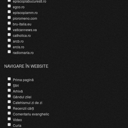
episcopiabucuresti.ro
egco.ro
episcopiamm.ro
pioromeno.com
bru-italia.eu
vaticannews.va
catholica.ro
arcb.ro
ercis.ro
radiomaria.ro
NAVIGARE ÎN WEBSITE
Prima pagină
Știri
Arhivă
Gândul zilei
Catehismul zi de zi
Recenzii cărți
Comentariu evanghelic
Video
Curia