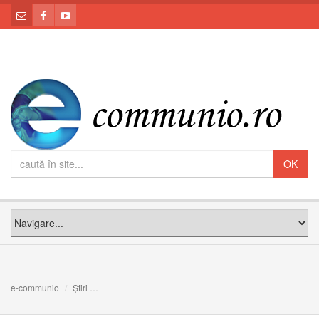
e-communio
Știri
100 de mii de euro pentru victimele cutremurului din Ec