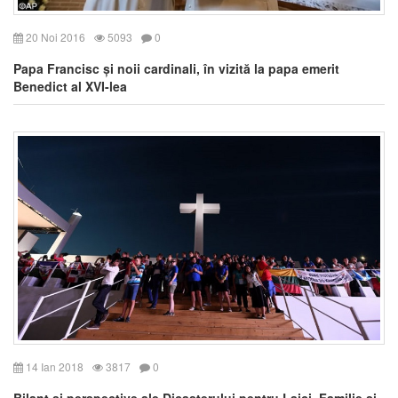
20 Noi 2016
5093
0
Papa Francisc și noii cardinali, în vizită la papa emerit
Benedict al XVI-lea
14 Ian 2018
3817
0
Bilanţ şi perspective ale Dicasterului pentru Laici, Familie şi