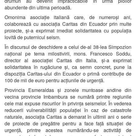
drumuri au devenit impracticabile în urma ploilor
abundente din ultima perioadă.
Omonima asociație italiană care, de numeroși ani,
colaborează cu asociația Caritas din Ecuador prin multe
proiecte, și-a exprimat imediat solidaritatea cu populația
lovită de puternicul seism.
În discursul de deschidere a celui de-al 38-lea Simpozion
național pe tema milostivirii, mons. Francesco Soddu,
director al asociației Caritas din Italia, și-a exprimat
solidaritatea în rugăciune și, ca semn concret, pune la
dispoziția Caritas-ului din Ecuador o primă contribuție de
100 de mii de euro pentru acțiunile de urgență.
Provincia Esmeraldas și zonele muntoase andine din
vecina provincie Imbambura se numără printre regiunile
cele mai expuse riscurilor în privința seismelor. În vederea
reducerii vulnerabilității populației în caz de catastrofe
naturale, asociația Caritas a demarat în ultimii ani o serie
de proiecte de pregătire pentru a face față situației de
urgență, printre acestea numărându-se activități de