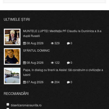
ULTIMELE ȘTIRI
MUNTELE LUPTEI: Meditația PF Claudiu la Duminica a X-a
după Rusalii
08 Aug 2026
329
0
SFÂNTUL DOMINIC
08 Aug 2026
122
0
Papa, în dialog cu tinerii la Assisi: Să construim o civilizație a
iubirii
07 Aug 2026
204
0
RECOMANDĂRI
bisericaromanaunita.ro