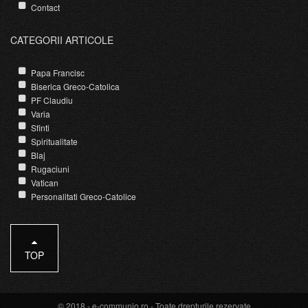
Contact
CATEGORII ARTICOLE
Papa Francisc
Biserica Greco-Catolica
PF Claudiu
Varia
Sfinti
Spiritualitate
Blaj
Rugaciuni
Vatican
Personalitati Greco-Catolice
TOP
© 2018 -
e-communio.ro
- Toate drepturile rezervate