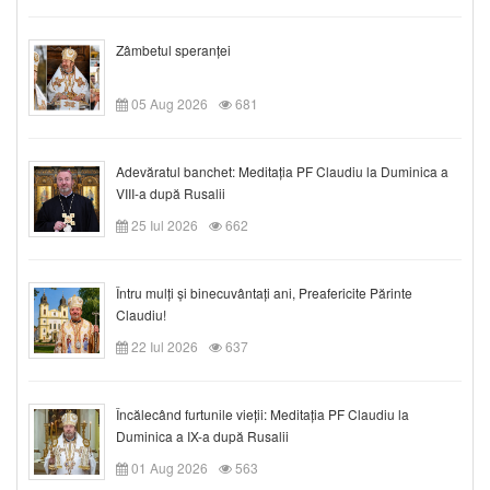
Zâmbetul speranței
05 Aug 2026
681
Adevăratul banchet: Meditația PF Claudiu la Duminica a
VIII-a după Rusalii
25 Iul 2026
662
Întru mulți și binecuvântați ani, Preafericite Părinte
Claudiu!
22 Iul 2026
637
Încălecând furtunile vieții: Meditația PF Claudiu la
Duminica a IX-a după Rusalii
01 Aug 2026
563