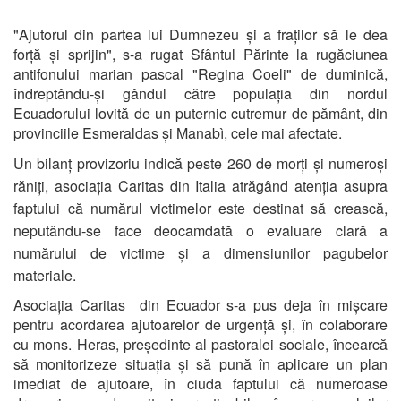
"Ajutorul din partea lui Dumnezeu și a fraților să le dea
forță și sprijin", s-a rugat Sfântul Părinte la rugăciunea
antifonului marian pascal "Regina Coeli" de duminică,
îndreptându-și gândul către populația din nordul
Ecuadorului lovită de un puternic cutremur de pământ, din
provinciile Esmeraldas și Manabì, cele mai afectate.
Un bilanț provizoriu indică peste 260 de morți și numeroși
răniți, asociația Caritas din Italia atrăgând atenția asupra
faptului că numărul victimelor este destinat să crească,
neputându-se face deocamdată o evaluare clară a
numărului de victime și a dimensiunilor pagubelor
materiale.
Asociația Caritas din Ecuador s-a pus deja în mișcare
pentru acordarea ajutoarelor de urgență și, în colaborare
cu mons. Heras, președinte al pastoralei sociale, încearcă
să monitorizeze situația și să pună în aplicare un plan
imediat de ajutoare, în ciuda faptului că numeroase