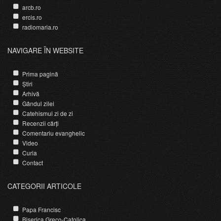
arcb.ro
ercis.ro
radiomaria.ro
NAVIGARE ÎN WEBSITE
Prima pagină
Știri
Arhivă
Gândul zilei
Catehismul zi de zi
Recenzii cărți
Comentariu evanghelic
Video
Curia
Contact
CATEGORII ARTICOLE
Papa Francisc
Biserica Greco-Catolica