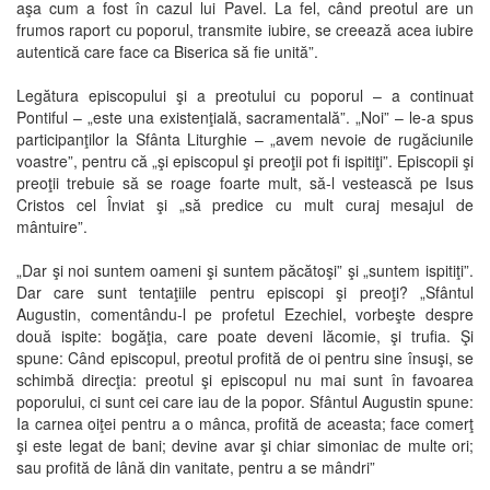
aşa cum a fost în cazul lui Pavel. La fel, când preotul are un
frumos raport cu poporul, transmite iubire, se creează acea iubire
autentică care face ca Biserica să fie unită”.
Legătura episcopului şi a preotului cu poporul – a continuat
Pontiful – „este una existenţială, sacramentală”. „Noi” – le-a spus
participanţilor la Sfânta Liturghie – „avem nevoie de rugăciunile
voastre”, pentru că „şi episcopul şi preoţii pot fi ispitiţi”. Episcopii şi
preoţii trebuie să se roage foarte mult, să-l vestească pe Isus
Cristos cel Înviat şi „să predice cu mult curaj mesajul de
mântuire”.
„Dar şi noi suntem oameni şi suntem păcătoşi” şi „suntem ispitiţi”.
Dar care sunt tentaţiile pentru episcopi şi preoţi? „Sfântul
Augustin, comentându-l pe profetul Ezechiel, vorbeşte despre
două ispite: bogăţia, care poate deveni lăcomie, şi trufia. Şi
spune: Când episcopul, preotul profită de oi pentru sine însuşi, se
schimbă direcţia: preotul şi episcopul nu mai sunt în favoarea
poporului, ci sunt cei care iau de la popor. Sfântul Augustin spune:
Ia carnea oiţei pentru a o mânca, profită de aceasta; face comerţ
şi este legat de bani; devine avar şi chiar simoniac de multe ori;
sau profită de lână din vanitate, pentru a se mândri”