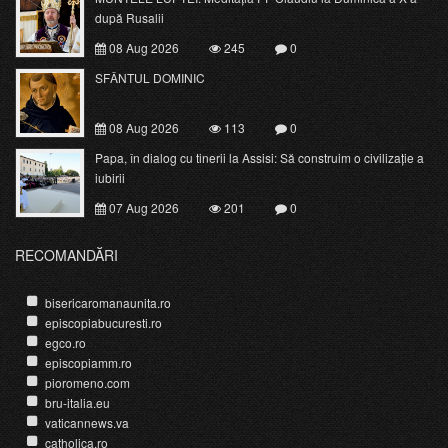
după Rusalii
08 Aug 2026
245
0
SFÂNTUL DOMINIC
08 Aug 2026
113
0
Papa, în dialog cu tinerii la Assisi: Să construim o civilizație a
iubirii
07 Aug 2026
201
0
RECOMANDĂRI
bisericaromanaunita.ro
episcopiabucuresti.ro
egco.ro
episcopiamm.ro
pioromeno.com
bru-italia.eu
vaticannews.va
catholica.ro