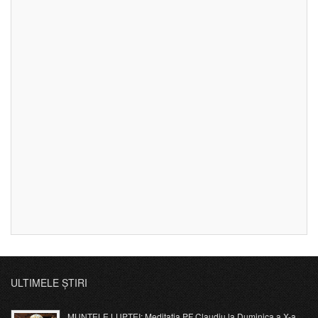
ULTIMELE ȘTIRI
MUNTELE LUPTEI: Meditația PF Claudiu la Duminica a X-a