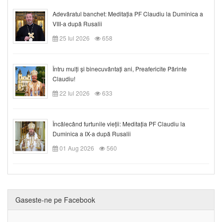
Adevăratul banchet: Meditația PF Claudiu la Duminica a
VIII-a după Rusalii
25 Iul 2026
658
Întru mulți și binecuvântați ani, Preafericite Părinte
Claudiu!
22 Iul 2026
633
Încălecând furtunile vieții: Meditația PF Claudiu la
Duminica a IX-a după Rusalii
01 Aug 2026
560
Gaseste-ne pe Facebook