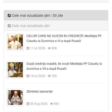
Cele mai vizualizate știri / 30 zile
Cele mai vizualizate știri
CELOR CARE NE SUSȚIN ÎN CREDINȚĂ: Meditația PF
Claudiu la Duminica a VI-a după Rusalii
11 Iul 2026
808
După credinţa voastră, fie vouă! Meditația PF Claudiu la
duminica a VII-a după Rusalii
18 Iul 2026
765
Zâmbetul speranței
05 Aug 2026
660