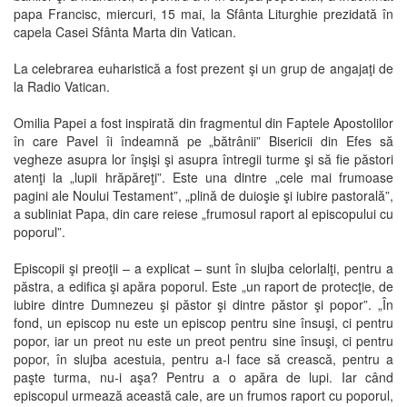
papa Francisc, miercuri, 15 mai, la Sfânta Liturghie prezidată în
capela Casei Sfânta Marta din Vatican.
La celebrarea euharistică a fost prezent şi un grup de angajaţi de
la Radio Vatican.
Omilia Papei a fost inspirată din fragmentul din Faptele Apostolilor
în care Pavel îi îndeamnă pe „bătrânii” Bisericii din Efes să
vegheze asupra lor înşişi şi asupra întregii turme şi să fie păstori
atenţi la „lupii hrăpăreţi”. Este una dintre „cele mai frumoase
pagini ale Noului Testament”, „plină de duioşie şi iubire pastorală”,
a subliniat Papa, din care reiese „frumosul raport al episcopului cu
poporul”.
Episcopii şi preoţii – a explicat – sunt în slujba celorlalţi, pentru a
păstra, a edifica şi apăra poporul. Este „un raport de protecţie, de
iubire dintre Dumnezeu şi păstor şi dintre păstor şi popor”. „În
fond, un episcop nu este un episcop pentru sine însuşi, ci pentru
popor, iar un preot nu este un preot pentru sine însuşi, ci pentru
popor, în slujba acestuia, pentru a-l face să crească, pentru a
paşte turma, nu-i aşa? Pentru a o apăra de lupi. Iar când
episcopul urmează această cale, are un frumos raport cu poporul,