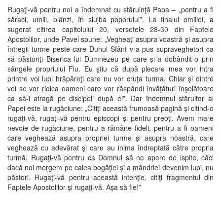
Rugaţi-vă pentru noi a îndemnat cu stăruinţă Papa – „pentru a fi
săraci, umili, blânzi, în slujba poporului”. La finalul omiliei, a
sugerat citirea capitolului 20, versetele 28-30 din Faptele
Apostolilor, unde Pavel spune: „Vegheaţi asupra voastră şi asupra
întregii turme peste care Duhul Sfânt v-a pus supraveghetori ca
să păstoriţi Biserica lui Dumnezeu pe care şi-a dobândit-o prin
sângele propriului Fiu. Eu ştiu că după plecare mea vor intra
printre voi lupi hrăpăreţi care nu vor cruţa turma. Chiar şi dintre
voi se vor ridica oameni care vor răspândi învăţături înşelătoare
ca să-i atragă pe discipoli după ei”. Dar îndemnul stăruitor al
Papei este la rugăciune: „Citiţi această frumoasă pagină şi citind-o
rugaţi-vă, rugaţi-vă pentru episcopi şi pentru preoţi. Avem mare
nevoie de rugăciune, pentru a rămâne fideli, pentru a fi oameni
care veghează asupra propriei turme şi asupra noastră, care
veghează cu adevărat şi care au inima îndreptată către propria
turmă. Rugaţi-vă pentru ca Domnul să ne apere de ispite, căci
dacă noi mergem pe calea bogăţiei şi a mândriei devenim lupi, nu
păstori. Rugaţi-vă pentru această intenţie, citiţi fragmentul din
Faptele Apostolilor şi rugaţi-vă. Aşa să fie!”