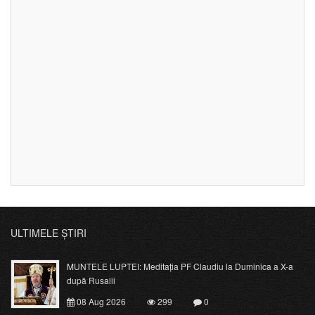
ULTIMELE ȘTIRI
MUNTELE LUPTEI: Meditația PF Claudiu la Duminica a X-a
după Rusalii
08 Aug 2026
299
0