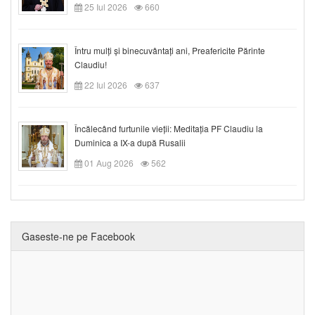
25 Iul 2026
660
Întru mulți și binecuvântați ani, Preafericite Părinte
Claudiu!
22 Iul 2026
637
Încălecând furtunile vieții: Meditația PF Claudiu la
Duminica a IX-a după Rusalii
01 Aug 2026
562
Gaseste-ne pe Facebook