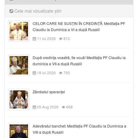
Cele mai vizualizate știri
CELOR CARE NE SUSȚIN ÎN CREDINȚĂ: Meditația PF
Claudiu la Duminica a VI-a după Rusalii
11 Iul 2026
813
După credinţa voastră, fie vouă! Meditația PF Claudiu la
duminica a VII-a după Rusalii
18 Iul 2026
765
Zâmbetul speranței
05 Aug 2026
668
Adevăratul banchet: Meditația PF Claudiu la Duminica a
VIII-a după Rusalii