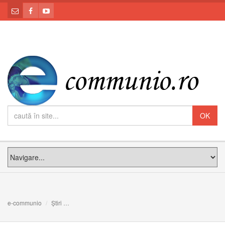
e-communio
Știri
Lansare de carte la Misiunea Greco-Catolică Română di