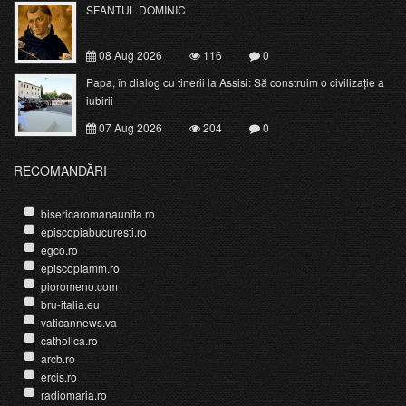
SFÂNTUL DOMINIC
08 Aug 2026
116
0
Papa, în dialog cu tinerii la Assisi: Să construim o civilizație a
iubirii
07 Aug 2026
204
0
RECOMANDĂRI
bisericaromanaunita.ro
episcopiabucuresti.ro
egco.ro
episcopiamm.ro
pioromeno.com
bru-italia.eu
vaticannews.va
catholica.ro
arcb.ro
ercis.ro
radiomaria.ro