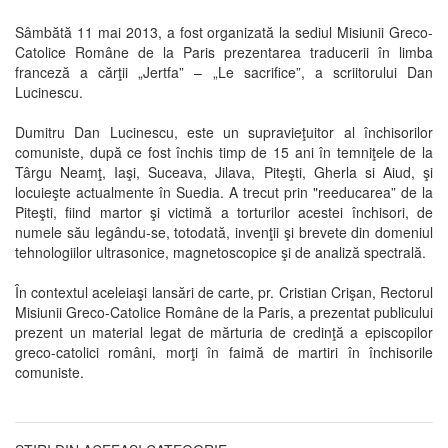
Sâmbătă 11 mai 2013, a fost organizată la sediul Misiunii Greco-
Catolice Române de la Paris prezentarea traducerii în limba
franceză a cărţii „Jertfa” – „Le sacrifice”, a scriitorului Dan
Lucinescu.
Dumitru Dan Lucinescu, este un supravieţuitor al închisorilor
comuniste, după ce fost închis timp de 15 ani în temniţele de la
Târgu Neamţ, Iaşi, Suceava, Jilava, Piteşti, Gherla si Aiud, şi
locuieşte actualmente în Suedia. A trecut prin "reeducarea” de la
Piteşti, fiind martor şi victimă a torturilor acestei închisori, de
numele său legându-se, totodată, invenţii şi brevete din domeniul
tehnologiilor ultrasonice, magnetoscopice şi de analiză spectrală.
În contextul aceleiaşi lansări de carte, pr. Cristian Crişan, Rectorul
Misiunii Greco-Catolice Române de la Paris, a prezentat publicului
prezent un material legat de mărturia de credinţă a episcopilor
greco-catolici români, morţi în faimă de martiri în închisorile
comuniste.