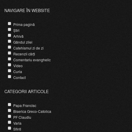
NAVIGARE ÎN WEBSITE
Prima pagină
Știri
Arhivă
Gândul zilei
Catehismul zi de zi
Recenzii cărți
Comentariu evanghelic
Video
Curia
Contact
CATEGORII ARTICOLE
Papa Francisc
Biserica Greco-Catolica
PF Claudiu
Varia
Sfinti