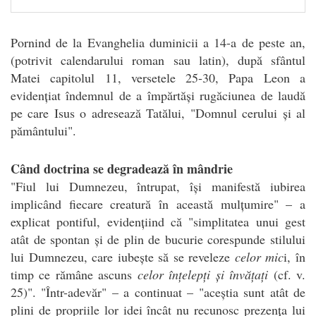
Pornind de la Evanghelia duminicii a 14-a de peste an,
(potrivit calendarului roman sau latin), după sfântul
Matei capitolul 11, versetele 25-30, Papa Leon a
evidențiat îndemnul de a împărtăși rugăciunea de laudă
pe care Isus o adresează Tatălui, "Domnul cerului și al
pământului".
Când doctrina se degradează în mândrie
"Fiul lui Dumnezeu, întrupat, își manifestă iubirea
implicând fiecare creatură în această mulțumire" – a
explicat pontiful, evidențiind că "simplitatea unui gest
atât de spontan și de plin de bucurie corespunde stilului
lui Dumnezeu, care iubește să se reveleze
celor mic
i, în
timp ce rămâne ascuns
celor înțelepți și învățați
(cf. v.
25)". "Într-adevăr" – a continuat – "aceștia sunt atât de
plini de propriile lor idei încât nu recunosc prezența lui