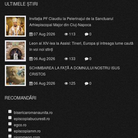
ULTIMELE ȘTIRI
Invitația PF Claudiu la Pelerinajul de la Sanctuarul
Arhiepiscopal Major din Cluj-Napoca
07 Aug 2026
113
0
Leon al XIV-lea la Assisi: Tineri, Europa și întreaga lume caută
în voi noi sfinți
06 Aug 2026
133
0
SCHIMBAREA LA FAŢĂ A DOMNULUI NOSTRU ISUS
CRISTOS
06 Aug 2026
125
0
RECOMANDĂRI
bisericaromanaunita.ro
episcopiabucuresti.ro
egco.ro
episcopiamm.ro
pioromeno.com