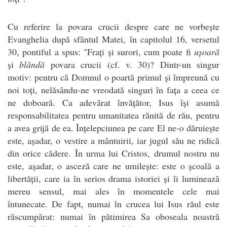
Cu referire la povara crucii despre care ne vorbește
Evanghelia după sfântul Matei, în capitolul 16, versetul
30, pontiful a spus: "Frați și surori, cum poate fi
ușoară
și
blândă
povara crucii (cf. v. 30)? Dintr-un singur
motiv: pentru că Domnul o poartă primul și împreună cu
noi toți, nelăsându-ne vreodată singuri în fața a ceea ce
ne doboară. Ca adevărat învățător, Isus își asumă
responsabilitatea pentru umanitatea rănită de rău, pentru
a avea grijă de ea. Înțelepciunea pe care El ne-o dăruiește
este, așadar, o vestire a mântuirii, iar jugul său ne ridică
din orice cădere. În urma lui Cristos, drumul nostru nu
este, așadar, o asceză care ne umilește: este o școală a
libertății, care ia în serios drama istoriei și îi luminează
mereu sensul, mai ales în momentele cele mai
întunecate. De fapt, numai în crucea lui Isus răul este
răscumpărat: numai în pătimirea Sa oboseala noastră