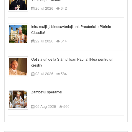
25 Iul 2026
642
Întru mulți și binecuvântați ani, Preafericite Părinte
Claudiu!
22 Iul 2026
614
Opt sfaturi de la Sfântul Ioan Paul al II-lea pentru un
creștin
08 Iul 2026
584
Zâmbetul speranței
05 Aug 2026
560