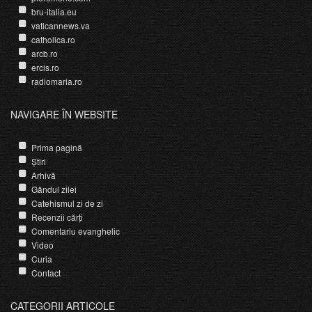
bru-italia.eu
vaticannews.va
catholica.ro
arcb.ro
ercis.ro
radiomaria.ro
NAVIGARE ÎN WEBSITE
Prima pagină
Știri
Arhivă
Gândul zilei
Catehismul zi de zi
Recenzii cărți
Comentariu evanghelic
Video
Curia
Contact
CATEGORII ARTICOLE