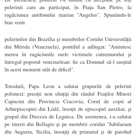
pelerinii care au participat, în Piața San Pietro, la
rugăciunea antifonului marian "Angelus". Spunându-le
bun venit
pelerinilor din Brazilia și membrilor Corului Universității
din Mérida (Venezuela), pontiful a adăugat: "Amintesc
mereu în rugăciunile mele victimele cutremurului și
întregul poporul venezuelean: fie ca Domnul să-l susțină
în acest moment atât de dificil".
Totodată, Papa Leon a salutat grupurile de pelerini
polonezi: preoții nou sfințiți din rândul Fraților Minori
Capucini din Provincia Cracovia; Corul de copii al
Arhiepiscopiei din Łódź, însoțit de episcopul auxiliar, și
grupul din Dieceza de Legnica. De asemenea, i-a salutat
pe tinerii din Bellagio și pe membrii corului "Jubilaeum
din Augusta, Sicilia, însoțiți de primarul și de parohul