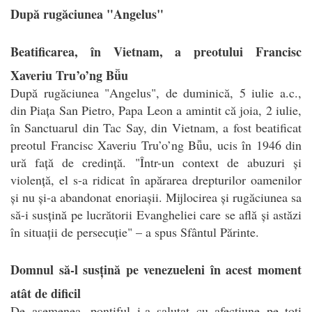
După rugăciunea "Angelus"
Beatificarea, în Vietnam, a preotului Francisc
Xaveriu Tru’o’ng Bǚu
După rugăciunea "Angelus", de duminică, 5 iulie a.c.,
din Piața San Pietro, Papa Leon a amintit că joia, 2 iulie,
în Sanctuarul din Tac Say, din Vietnam, a fost beatificat
preotul Francisc Xaveriu Tru’o’ng Bǚu, ucis în 1946 din
ură față de credință. "Într-un context de abuzuri și
violență, el s-a ridicat în apărarea drepturilor oamenilor
și nu și-a abandonat enoriașii. Mijlocirea și rugăciunea sa
să-i susțină pe lucrătorii Evangheliei care se află și astăzi
în situații de persecuție" – a spus Sfântul Părinte.
Domnul să-l susțină pe venezueleni în acest moment
atât de dificil
De asemenea, pontiful i-a salutat cu afecțiune pe toți