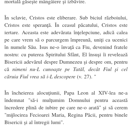
mortală găsește mângâiere și izbăvire.
În sclavie, Cristos este eliberare. Sub biciul războiului,
Cristos este speranță. În ceasul păcatului, Cristos este
iertare. Aceasta este adevărata înțelepciune, adică calea
pe care vrem să o parcurgem împreună, uniți ca ucenici
în numele Său. Isus ne-o învață ca Fiu, devenind fratele
nostru: cu puterea Spiritului Sfânt, El însuși îi revelează
Bisericii adevărul despre Dumnezeu și despre om, pentru
că
nimeni nu-L cunoaște pe Tatăl, decât Fiul și cel
căruia Fiul vrea să i-L descopere
(v. 27). "
În încheierea alocuțiunii, Papa Leon al XIV-lea ne-a
îndemnat "să-i mulțumim Domnului pentru această
încredere plină de iubire pe care ne-o arată" și să cerem
"mijlocirea Fecioarei Maria, Regina Păcii, pentru binele
Bisericii și al întregii lumi".