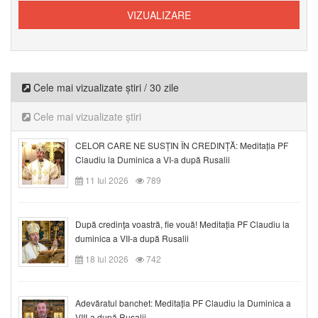
Cele mai vizualizate știri / 30 zile
Cele mai vizualizate știri
CELOR CARE NE SUSȚIN ÎN CREDINȚĂ: Meditația PF
Claudiu la Duminica a VI-a după Rusalii
11 Iul 2026
789
După credinţa voastră, fie vouă! Meditația PF Claudiu la
duminica a VII-a după Rusalii
18 Iul 2026
742
Adevăratul banchet: Meditația PF Claudiu la Duminica a
VIII-a după Rusalii