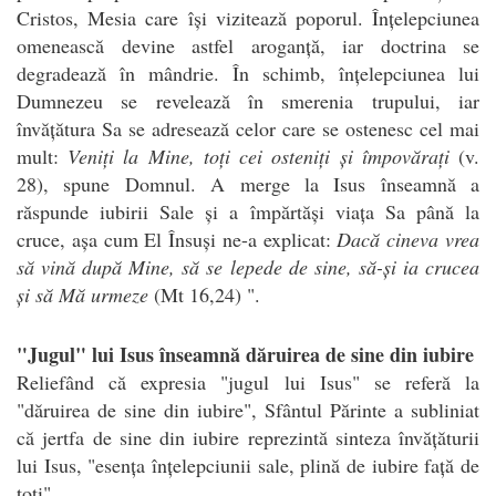
Cristos, Mesia care își vizitează poporul. Înțelepciunea
omenească devine astfel aroganță, iar doctrina se
degradează în mândrie. În schimb, înțelepciunea lui
Dumnezeu se revelează în smerenia trupului, iar
învățătura Sa se adresează celor care se ostenesc cel mai
mult:
Veniți la Mine, toți cei osteniți și împovărați
(v.
28), spune Domnul. A merge la Isus înseamnă a
răspunde iubirii Sale și a împărtăși viața Sa până la
cruce, așa cum El Însuși ne-a explicat:
Dacă cineva vrea
să vină după Mine, să se lepede de sine, să-și ia crucea
și să Mă urmeze
(Mt 16,24) ".
"Jugul" lui Isus înseamnă dăruirea de sine din iubire
Reliefând că expresia "jugul lui Isus" se referă la
"dăruirea de sine din iubire", Sfântul Părinte a subliniat
că jertfa de sine din iubire reprezintă sinteza învățăturii
lui Isus, "esența înțelepciunii sale, plină de iubire față de
toți".