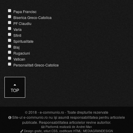
Papa Francisc
Biserica Greco-Catolica
PF Claudiu
Varia
Sfinti
Spiritualitate
Blaj
Rugaciuni
Vatican
Personalitati Greco-Catolice
TOP
© 2018 -
e-communio.ro
- Toate drepturile rezervate
Site-ul e-communio.ro nu își asumă responsabilitatea pentru articolele
publicate. Responsabilitatea articolelor revine autorilor.
Platformă realizată de Andrei Man
Design grafic
,
stiluri CSS
,
codificare HTML
:
MEDIAGRANDESIGN