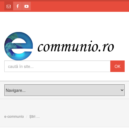
e-communio
Știri
Domnul poartă povara crucii primul și împreună cu noi toț