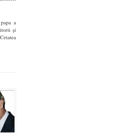
, papa a
torii și
 Cetatea