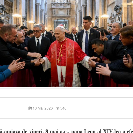
10 Mai 2026
546
ă-amiaza de vineri, 8 mai a.c., papa Leon al XIV-lea a efe