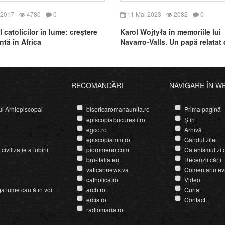
 2017
4780
0
11 Mai 2023
2082
0
catolicilor în lume: creștere
Karol Wojtyła în memoriile lui
ntă în Africa
Navarro-Valls. Un papă relatat
purtătorul său de cuvânt
RECOMANDĂRI
NAVIGARE ÎN W
ul Arhiepiscopal
bisericaromanaunita.ro
Prima pagină
episcopiabucuresti.ro
Știri
egco.ro
Arhivă
episcopiamm.ro
Gândul zilei
ivilizație a iubirii
pioromeno.com
Catehismul zi d
bru-italia.eu
Recenzii cărți
vaticannews.va
Comentariu ev
catholica.ro
Video
ga lume caută în voi
arcb.ro
Curia
ercis.ro
Contact
radiomaria.ro