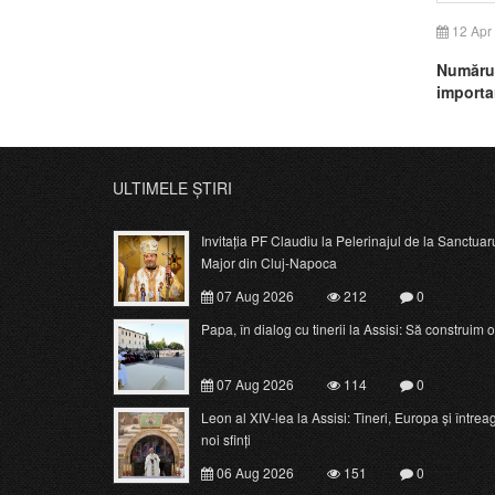
12 Apr
Numărul 
importa
ULTIMELE ȘTIRI
Invitația PF Claudiu la Pelerinajul de la Sanctuar
Major din Cluj-Napoca
07 Aug 2026
212
0
Papa, în dialog cu tinerii la Assisi: Să construim o c
07 Aug 2026
114
0
Leon al XIV-lea la Assisi: Tineri, Europa și întrea
noi sfinți
06 Aug 2026
151
0