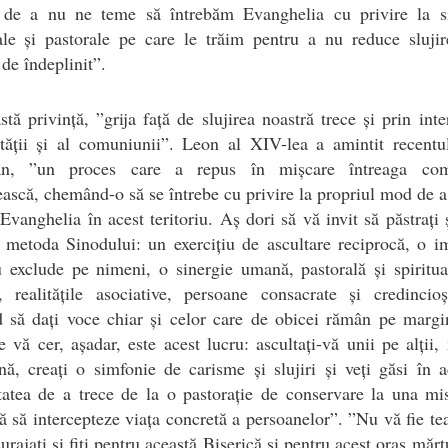
 de a nu ne teme să întrebăm Evanghelia cu privire la sit
ale și pastorale pe care le trăim pentru a nu reduce slujir
 de îndeplinit”.
stă privință, ”grija față de slujirea noastră trece și prin int
ității și al comuniunii”. Leon al XIV-lea a amintit recent
an, ”un proces care a repus în mișcare întreaga com
ească, chemând-o să se întrebe cu privire la propriul mod de a 
 Evanghelia în acest teritoriu. Aș dori să vă invit să păstrați 
i metoda Sinodului: un exercițiu de ascultare reciprocă, o i
 exclude pe nimeni, o sinergie umană, pastorală și spiritua
, realitățile asociative, persoane consacrate și credincioș
 să dați voce chiar și celor care de obicei rămân pe margin
 vă cer, așadar, este acest lucru: ascultați-vă unii pe alții,
ă, creați o simfonie de carisme și slujiri și veți găsi în a
atea de a trece de la o pastorație de conservare la una mi
ă să intercepteze viața concretă a persoanelor”. ”Nu vă fie t
urajați și fiți pentru această Biserică și pentru acest oraș mărtu