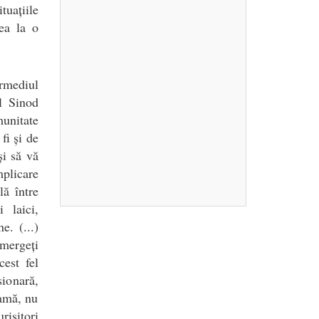
uațiile
ea la o
ermediul
ul Sinod
unitate
fi și de
și să vă
mplicare
lă între
i laici,
e. (...)
 mergeți
cest fel
sionară,
eamă, nu
risitori