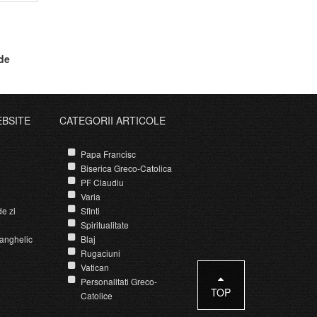
 de
EBSITE
CATEGORII ARTICOLE
Papa Francisc
Biserica Greco-Catolica
PF Claudiu
Varia
e zi
Sfinti
Spiritualitate
anghelic
Blaj
Rugaciuni
Vatican
Personalitati Greco-
TOP
Catolice