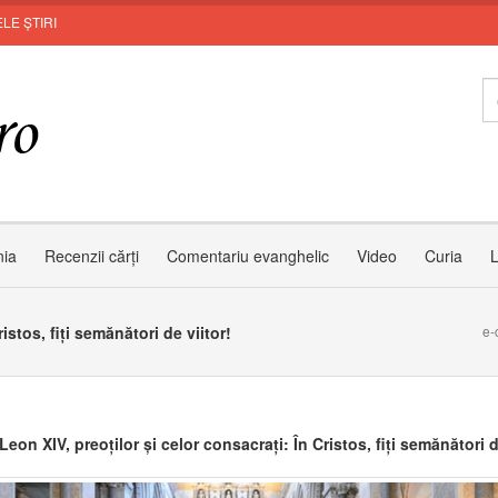
LE ȘTIRI
I
nia
Recenzii cărți
Comentariu evanghelic
Video
Curia
L
istos, fiți semănători de viitor!
e-
Leon XIV, preoților și celor consacrați: În Cristos, fiți semănători d