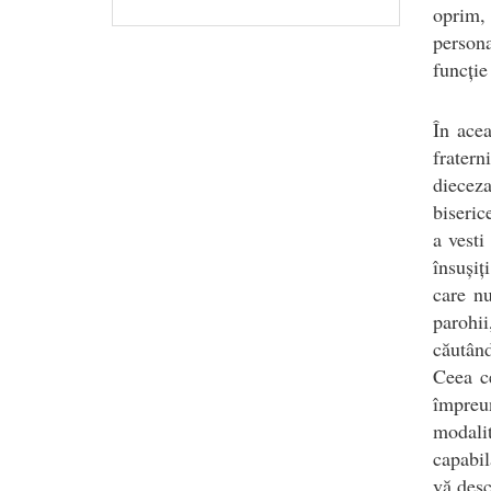
oprim,
person
funcție
În acea
fratern
diecez
biseric
a vesti
însușiț
care nu
parohii
căutând
Ceea ce
împreun
modalit
capabil
vă desc