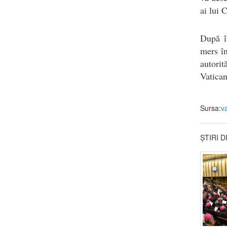
ai lui 
După în
mers în
autorit
Vatican
Sursa:
v
ȘTIRI 