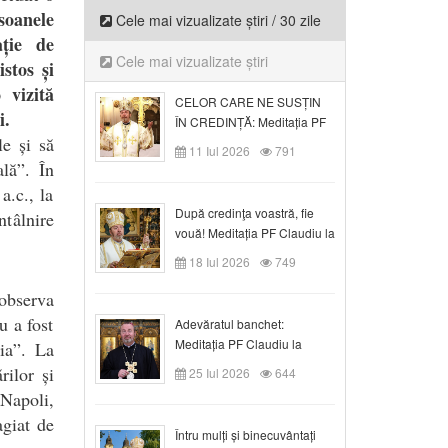
soanele
Cele mai vizualizate știri / 30 zile
ție de
Cele mai vizualizate știri
stos și
 vizită
CELOR CARE NE SUSȚIN
i.
ÎN CREDINȚĂ: Meditația PF
le și să
Claudiu la Duminica a VI-a
11 Iul 2026
791
după Rusalii
ală”. În
a.c., la
După credinţa voastră, fie
ntâlnire
vouă! Meditația PF Claudiu la
duminica a VII-a după Rusalii
18 Iul 2026
749
 observa
u a fost
Adevăratul banchet:
Meditația PF Claudiu la
lia”. La
Duminica a VIII-a după
rilor și
25 Iul 2026
644
Rusalii
Napoli,
agiat de
Întru mulți și binecuvântați