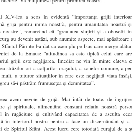
 bucurie. Vă mulțumesc pentru primirea voastră”.
l XIV-lea a scos în evidență ”importanța grijii interioar
nă grija pentru inima noastră, pentru umanitatea noastră și
le noastre”, remarcând că ”greutatea slujirii și a oboselii in
curg au devenit astăzi, sub anumite aspecte, mai apăsătoare 
. Sfântul Părinte l-a dat ca exemplu pe Isus care merge alătur
nici de la Emaus: ”atitudinea sa este tipică celui care are
riul grijii este neglijarea. Imediat ne vin în minte câteva 
rea străzilor ori a colțurilor orașului, a zonelor comune, a peri
 mult, a tuturor situațiilor în care este neglijată viața însăși
greu să-i păstrăm frumusețea și demnitatea”.
eea avem nevoie de grijă. Mai întâi de toate, de îngrijirea
are și spirituale, alimentând constant relația noastră pers
 în rugăciune și cultivând capacitatea de a asculta cee
tă în interiorul nostru pentru a face un discernământ și a 
i de Spiritul Sfânt. Acest lucru cere totodată curajul de a ș