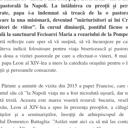
 pastorală la Napoli. La întâlnirea cu preoții și per
crate, papa i-a îndemnat să treacă de la o pastora
vare la una misionară, devenind ”mărturisitori ai lui Cri
tori de viitor”. În cursul dimineții, pontiful făcuse o
ală la sanctuarul Fecioarei Maria a rozariului de la Pompe
tă reflecție care sper să vă susțină, să vă încurajeze pe ca
âteva indicii folositoare pentru viața bisericească și pastor
a doua a vizitei pastorale pe care a efectuat-o vineri, 8 mai 
 papa Leon al XIV-lea a mers la catedrala orașului pentru o î
ții și persoanele consacrate.
 Părinte a amintit de vizita din 2015 a papei Francisc, care
ntul său că ”la Napoli viața nu a fost niciodată ușoară, dar n
tă tristă. Aceasta este marea voastră resursă: bucuria, vese
său, Leon al XIV-lea a spus în prezența preoților, a călugă
rițelor și a seminariștilor, însoțiți de arhiepiscopul de 
lul Domenico Battaglia: ”Astăzi sunt aici ca să mă las cont