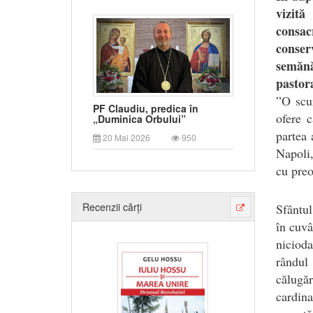
vizită
consa
conser
semănă
pastor
”
O scur
PF Claudiu, predica în
ofere c
„Duminica Orbului”
partea 
20 Mai 2026
950
Napoli,
cu preo
Recenzii cărți
Sfântul
în cuvâ
nicioda
rândul 
călugă
cardina