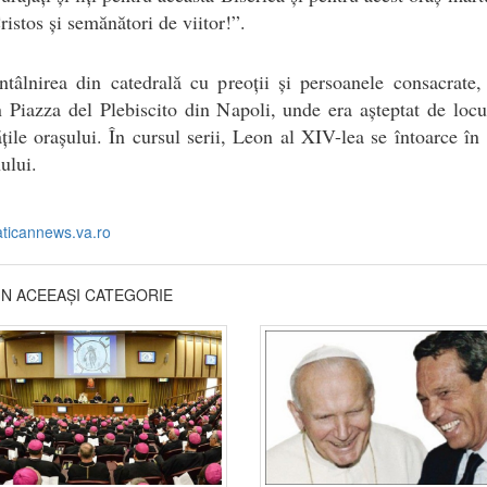
Cristos și semănători de viitor!”.
tâlnirea din catedrală cu preoții și persoanele consacrate
 Piazza del Plebiscito din Napoli, unde era așteptat de locui
ățile orașului. În cursul serii, Leon al XIV-lea se întoarce în
ului.
aticannews.va.ro
DIN ACEEAȘI CATEGORIE