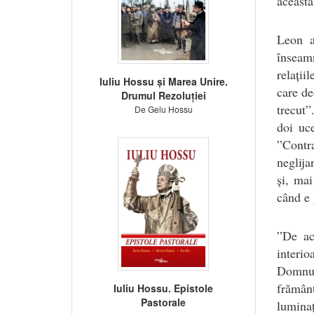
această
Leon a
înseam
relații
Iuliu Hossu și Marea Unire.
care de
Drumul Rezoluției
trecut”
De Gelu Hossu
doi uce
”Contra
neglija
și, mai
când e 
”De ac
interio
Domnul
frămân
Iuliu Hossu. Epistole
Pastorale
luminaț