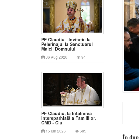
PF Claudiu - Invitație la
Pelerinajul la Sanctuarul
Maicii Domnului
06 Aug 2026
94
PF Claudiu, la Întâlnirea
Intereparhială a Familiilor,
CMD - Cluj
15 Iun 2026
685
În dup