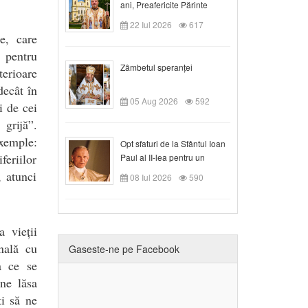
ani, Preafericite Părinte
Claudiu!
22 Iul 2026
617
e, care
 pentru
Zâmbetul speranței
terioare
decât în
05 Aug 2026
592
i de cei
 grijă”.
exemple:
Opt sfaturi de la Sfântul Ioan
feriilor
Paul al II-lea pentru un
creștin
, atunci
08 Iul 2026
590
 vieții
onală cu
Gaseste-ne pe Facebook
a ce se
ne lăsa
ti să ne