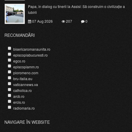
Papa, în dialog cu tinerii la Assisi: Să construim o civilizație a
iubirii
07 Aug 2026
207
0
RECOMANDĂRI
bisericaromanaunita.ro
episcopiabucuresti.ro
egco.ro
episcopiamm.ro
pioromeno.com
bru-italia.eu
vaticannews.va
catholica.ro
arcb.ro
ercis.ro
radiomaria.ro
NAVIGARE ÎN WEBSITE