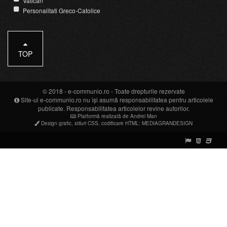
Vatican
Personalitati Greco-Catolice
TOP
© 2018 -
e-communio.ro
- Toate drepturile rezervate
Site-ul e-communio.ro nu își asumă responsabilitatea pentru articolele
publicate. Responsabilitatea articolelor revine autorilor.
Platformă realizată de Andrei Man
Design grafic
,
stiluri CSS
,
codificare HTML
:
MEDIAGRANDESIGN