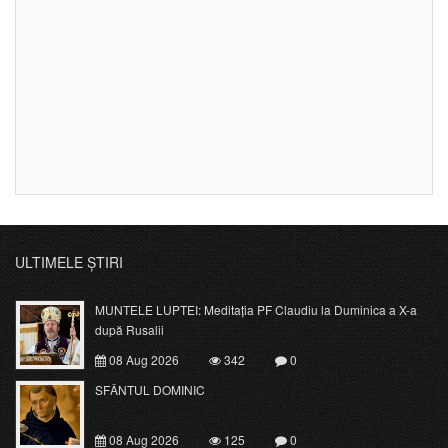
ULTIMELE ȘTIRI
MUNTELE LUPTEI: Meditația PF Claudiu la Duminica a X-a
după Rusalii
08 Aug 2026
342
0
SFÂNTUL DOMINIC
08 Aug 2026
125
0