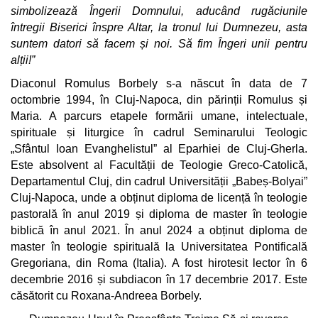
simbolizează Îngerii Domnului, aducând rugăciunile
întregii Biserici înspre Altar, la tronul lui Dumnezeu, asta
suntem datori să facem și noi. Să fim Îngeri unii pentru
alții!”
Diaconul Romulus Borbely s-a născut în data de 7
octombrie 1994, în Cluj-Napoca, din părinții Romulus și
Maria. A parcurs etapele formării umane, intelectuale,
spirituale și liturgice în cadrul Seminarului Teologic
„Sfântul Ioan Evanghelistul” al Eparhiei de Cluj-Gherla.
Este absolvent al Facultății de Teologie Greco-Catolică,
Departamentul Cluj, din cadrul Universității „Babeș-Bolyai”
Cluj-Napoca, unde a obținut diploma de licență în teologie
pastorală în anul 2019 și diploma de master în teologie
biblică în anul 2021. În anul 2024 a obținut diploma de
master în teologie spirituală la Universitatea Pontificală
Gregoriana, din Roma (Italia). A fost hirotesit lector în 6
decembrie 2016 și subdiacon în 17 decembrie 2017. Este
căsătorit cu Roxana-Andreea Borbely.