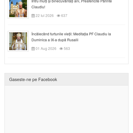
Întru mulți și binecuvântați ani, Preafericite Părinte
Claudiu!
22 Iul 2026
637
Încălecând furtunile vieții: Meditația PF Claudiu la
Duminica a IX-a după Rusalii
01 Aug 2026
563
Gaseste-ne pe Facebook