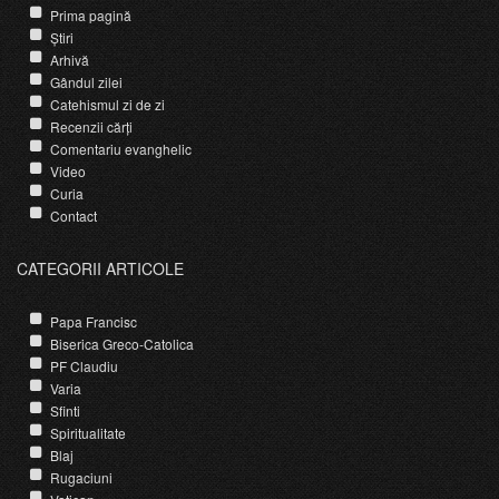
Prima pagină
Știri
Arhivă
Gândul zilei
Catehismul zi de zi
Recenzii cărți
Comentariu evanghelic
Video
Curia
Contact
CATEGORII ARTICOLE
Papa Francisc
Biserica Greco-Catolica
PF Claudiu
Varia
Sfinti
Spiritualitate
Blaj
Rugaciuni