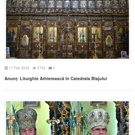
17 Feb 2022
2730
0
Anunț: Liturghie Arhierească în Catedrala Blajului