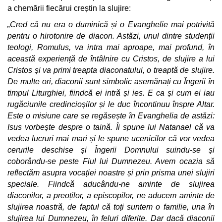
a chemării fiecărui creștin la slujire:
„Cred că nu era o duminică și o Evanghelie mai potrivită
pentru o hirotonire de diacon. Astăzi, unul dintre studenții
teologi, Romulus, va intra mai aproape, mai profund, în
această experiență de întâlnire cu Cristos, de slujire a lui
Cristos și va primi treapta diaconatului, o treaptă de slujire.
De multe ori, diaconii sunt simbolic asemănați cu Îngerii în
timpul Liturghiei, fiindcă ei intră și ies. E ca și cum ei iau
rugăciunile credincioșilor și le duc încontinuu înspre Altar.
Este o misiune care se regăsește în Evanghelia de astăzi:
Isus vorbește despre o taină. Îi spune lui Natanael că va
vedea lucruri mai mari și le spune ucenicilor că vor vedea
cerurile deschise și Îngerii Domnului suindu-se și
coborându-se peste Fiul lui Dumnezeu. Avem ocazia să
reflectăm asupra vocației noastre și prin prisma unei slujiri
speciale. Fiindcă aducându-ne aminte de slujirea
diaconilor, a preoților, a episcopilor, ne aducem aminte de
slujirea noastră, de faptul că toți suntem o familie, una în
slujirea lui Dumnezeu, în feluri diferite. Dar dacă diaconii