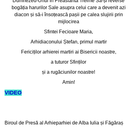
Dumnezeu-Unul în Preasfânta Treime Să-și reverse
bogăția harurilor Sale asupra celui care a devenit azi
diacon și să-i însoțească pașii pe calea slujirii prin
mijlocirea
Sfintei Fecioare Maria,
Arhidiaconului Ștefan, primul martir
Fericiților arhierei martiri ai Bisericii noastre,
a tuturor Sfinților
și a rugăciunilor noastre!
Amin!
VIDEO
Biroul de Presă al Arhieparhiei de Alba Iulia și Făgăraș