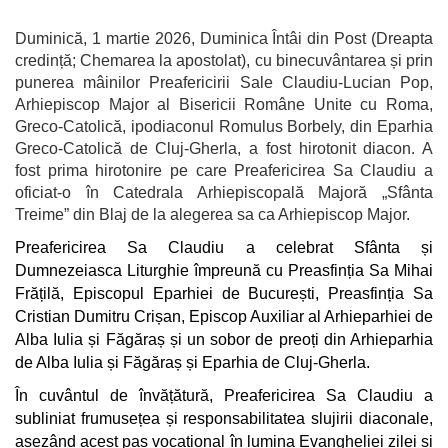
Duminică, 1 martie 2026, Duminica Întâi din Post (Dreapta
credință; Chemarea la apostolat), cu binecuvântarea și prin
punerea mâinilor Preafericirii Sale Claudiu-Lucian Pop,
Arhiepiscop Major al Bisericii Române Unite cu Roma,
Greco-Catolică, ipodiaconul Romulus Borbely, din Eparhia
Greco-Catolică de Cluj-Gherla, a fost hirotonit diacon. A
fost prima hirotonire pe care Preafericirea Sa Claudiu a
oficiat-o în Catedrala Arhiepiscopală Majoră „Sfânta
Treime” din Blaj de la alegerea sa ca Arhiepiscop Major.
Preafericirea Sa Claudiu a celebrat Sfânta și
Dumnezeiasca Liturghie împreună cu Preasfinția Sa Mihai
Frățilă, Episcopul Eparhiei de București, Preasfinția Sa
Cristian Dumitru Crișan, Episcop Auxiliar al Arhieparhiei de
Alba Iulia și Făgăraș și un sobor de preoți din Arhieparhia
de Alba Iulia și Făgăraș și Eparhia de Cluj-Gherla.
În cuvântul de învățătură, Preafericirea Sa Claudiu a
subliniat frumusețea și responsabilitatea slujirii diaconale,
așezând acest pas vocațional în lumina Evangheliei zilei și