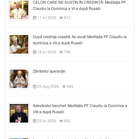
CELOR CARE NE SUSȚIN ÎN CREDINȚĂ: Meditația PF
Claudiu la Duminica a VI-a după Rusalii
11 Iul 2026
813
După credinţa voastră, fie vouă! Meditația PF Claudiu la
duminica a VII-a după Rusalii
18 Iul 2026
768
Zâmbetul speranței
05 Aug 2026
684
Adevăratul banchet: Meditația PF Claudiu la Duminica a
VIII-a după Rusalii
25 Iul 2026
662