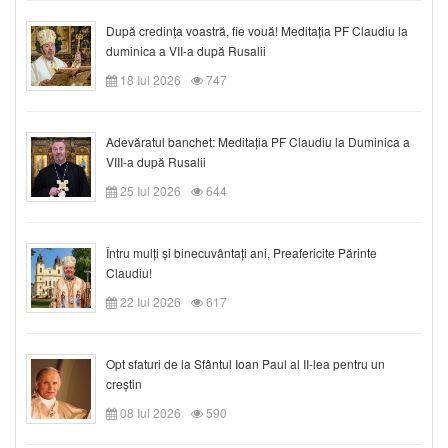
După credinţa voastră, fie vouă! Meditația PF Claudiu la
duminica a VII-a după Rusalii
18 Iul 2026
747
Adevăratul banchet: Meditația PF Claudiu la Duminica a
VIII-a după Rusalii
25 Iul 2026
644
Întru mulți și binecuvântați ani, Preafericite Părinte
Claudiu!
22 Iul 2026
617
Opt sfaturi de la Sfântul Ioan Paul al II-lea pentru un
creștin
08 Iul 2026
590