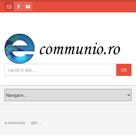
e-communio
Știri
105 ani de la întemeierea Congregației Surorilor Maicii