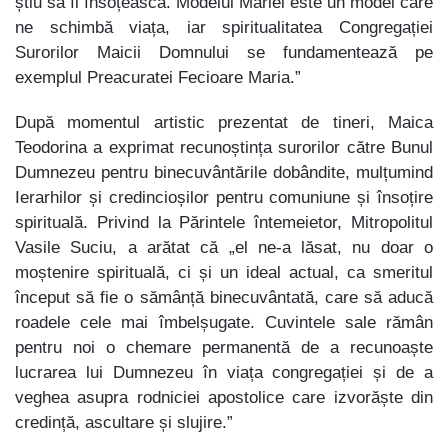
știu să îi însoțească. Modelul Mariei este un model care
ne schimbă viața, iar spiritualitatea Congregației
Surorilor Maicii Domnului se fundamentează pe
exemplul Preacuratei Fecioare Maria.”
După momentul artistic prezentat de tineri, Maica
Teodorina a exprimat recunoștința surorilor către Bunul
Dumnezeu pentru binecuvântările dobândite, mulțumind
Ierarhilor și credincioșilor pentru comuniune și însoțire
spirituală. Privind la Părintele întemeietor, Mitropolitul
Vasile Suciu, a arătat că „el ne-a lăsat, nu doar o
moștenire spirituală, ci și un ideal actual, ca smeritul
început să fie o sămânță binecuvântată, care să aducă
roadele cele mai îmbelșugate. Cuvintele sale rămân
pentru noi o chemare permanentă de a recunoaște
lucrarea lui Dumnezeu în viața congregației și de a
veghea asupra rodniciei apostolice care izvorăște din
credință, ascultare și slujire.”