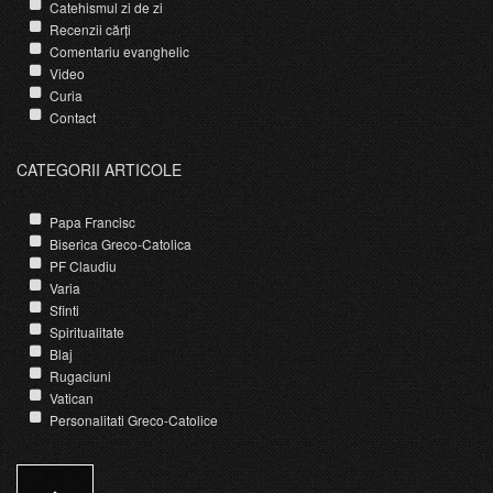
Catehismul zi de zi
Recenzii cărți
Comentariu evanghelic
Video
Curia
Contact
CATEGORII ARTICOLE
Papa Francisc
Biserica Greco-Catolica
PF Claudiu
Varia
Sfinti
Spiritualitate
Blaj
Rugaciuni
Vatican
Personalitati Greco-Catolice