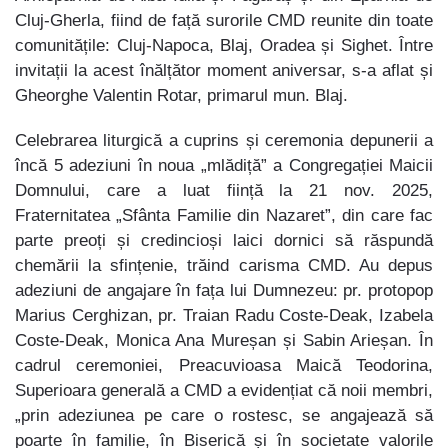
Cluj-Gherla, fiind de față surorile CMD reunite din toate
comunitățile: Cluj-Napoca, Blaj, Oradea și Sighet. Între
invitații la acest înălțător moment aniversar, s-a aflat și
Gheorghe Valentin Rotar, primarul mun. Blaj.
Celebrarea liturgică a cuprins și ceremonia depunerii a
încă 5 adeziuni în noua „mlădiță” a Congregației Maicii
Domnului, care a luat ființă la 21 nov. 2025,
Fraternitatea „Sfânta Familie din Nazaret”, din care fac
parte preoți și credincioși laici dornici să răspundă
chemării la sfințenie, trăind carisma CMD. Au depus
adeziuni de angajare în fața lui Dumnezeu: pr. protopop
Marius Cerghizan, pr. Traian Radu Coste-Deak, Izabela
Coste-Deak, Monica Ana Mureșan și Sabin Arieșan. În
cadrul ceremoniei, Preacuvioasa Maică Teodorina,
Superioara generală a CMD a evidențiat că noii membri,
„prin adeziunea pe care o rostesc, se angajează să
poarte în familie, în Biserică și în societate valorile