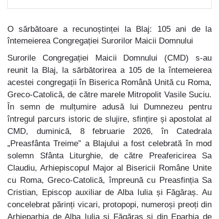
O sărbătoare a recunoștinței la Blaj: 105 ani de la
întemeierea Congregației Surorilor Maicii Domnului
Surorile Congregației Maicii Domnului (CMD) s-au
reunit la Blaj, la sărbătorirea a 105 de la întemeierea
acestei congregații în Biserica Română Unită cu Roma,
Greco-Catolică, de către marele Mitropolit Vasile Suciu.
În semn de mulțumire adusă lui Dumnezeu pentru
întregul parcurs istoric de slujire, sfințire și apostolat al
CMD, duminică, 8 februarie 2026, în Catedrala
„Preasfânta Treime” a Blajului a fost celebrată în mod
solemn Sfânta Liturghie, de către Preafericirea Sa
Claudiu, Arhiepiscopul Major al Bisericii Române Unite
cu Roma, Greco-Catolică, împreună cu Preasfinția Sa
Cristian, Episcop auxiliar de Alba Iulia și Făgăraș. Au
concelebrat părinți vicari, protopopi, numeroși preoți din
Arhieparhia de Alba Iulia și Făgăraș și din Eparhia de