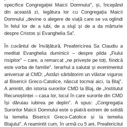
specifice Congregației Maicii Domnului”, și, începând
din această zi, legătura lor cu Congregația Maicii
Domnului „devine o alegere de viață care se va oglindi
în felul lor de a iubi, de a sluji și de a da mărturie
despre Cristos și Evanghelia Sa”.
În cuvântul de învățătură, Preafericirea Sa Claudiu a
meditat Evanghelia duminicii – despre pilda „Fiului
risipitor” – care, a remarcat „ne privește pe toți, fiindcă
este vorba de familie”. Ierarhul a salutat și evenimentul
aniversar al CMD: „Astăzi sărbătorim un vlăstar viguros
al Bisericii Greco-Catolice, născut tocmai aici, la Blaj”.
A amintit, din istoria surorilor CMD la Blaj, de „Institutul
Recunoștinței – casa lor, locul în care surorile din CMD
își dăruiau iubirea pe deplin”. A spus: „Congregația
Surorilor Maicii Domnului este o piatră extrem de solidă
la temelia Bisericii Greco-Catolice și la temelia
Blajului”. A reamintit cum, în urmă cu 5 ani, Preafericitul