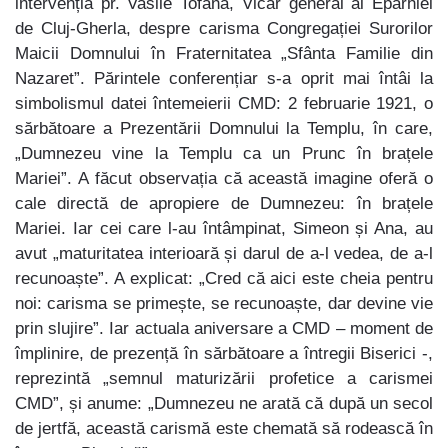
intervenția pr. Vasile Tofană, Vicar general al Eparhiei
de Cluj-Gherla, despre carisma Congregației Surorilor
Maicii Domnului în Fraternitatea „Sfânta Familie din
Nazaret”. Părintele conferențiar s-a oprit mai întâi la
simbolismul datei întemeierii CMD: 2 februarie 1921, o
sărbătoare a Prezentării Domnului la Templu, în care,
„Dumnezeu vine la Templu ca un Prunc în brațele
Mariei”. A făcut observația că această imagine oferă o
cale directă de apropiere de Dumnezeu: în brațele
Mariei. Iar cei care l-au întâmpinat, Simeon și Ana, au
avut „maturitatea interioară și darul de a-l vedea, de a-l
recunoaște”. A explicat: „Cred că aici este cheia pentru
noi: carisma se primește, se recunoaște, dar devine vie
prin slujire”. Iar actuala aniversare a CMD – moment de
împlinire, de prezență în sărbătoare a întregii Biserici -,
reprezintă „semnul maturizării profetice a carismei
CMD”, și anume: „Dumnezeu ne arată că după un secol
de jertfă, această carismă este chemată să rodească în