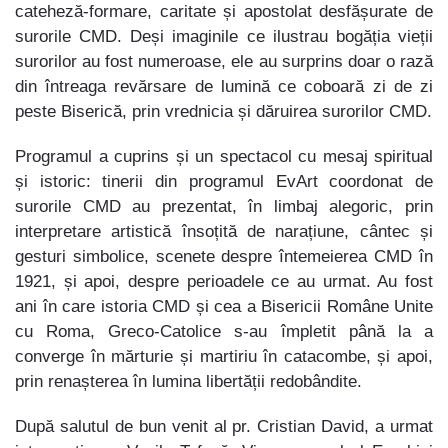
cateheză-formare, caritate și apostolat desfășurate de
surorile CMD. Deși imaginile ce ilustrau bogăția vieții
surorilor au fost numeroase, ele au surprins doar o rază
din întreaga revărsare de lumină ce coboară zi de zi
peste Biserică, prin vrednicia și dăruirea surorilor CMD.
Programul a cuprins și un spectacol cu mesaj spiritual
și istoric: tinerii din programul EvArt coordonat de
surorile CMD au prezentat, în limbaj alegoric, prin
interpretare artistică însoțită de narațiune, cântec și
gesturi simbolice, scenete despre întemeierea CMD în
1921, și apoi, despre perioadele ce au urmat. Au fost
ani în care istoria CMD și cea a Bisericii Române Unite
cu Roma, Greco-Catolice s-au împletit până la a
converge în mărturie și martiriu în catacombe, și apoi,
prin renașterea în lumina libertății redobândite.
După salutul de bun venit al pr. Cristian David, a urmat