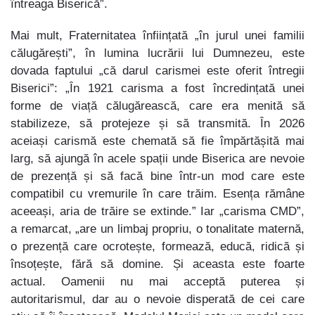
întreaga Biserică”.
Mai mult, Fraternitatea înființată „în jurul unei familii
călugărești”, în lumina lucrării lui Dumnezeu, este
dovada faptului „că darul carismei este oferit întregii
Biserici”: „În 1921 carisma a fost încredințată unei
forme de viață călugărească, care era menită să
stabilizeze, să protejeze și să transmită. În 2026
aceiași carismă este chemată să fie împărtășită mai
larg, să ajungă în acele spații unde Biserica are nevoie
de prezență și să facă bine într-un mod care este
compatibil cu vremurile în care trăim. Esența rămâne
aceeași, aria de trăire se extinde.” Iar „carisma CMD”,
a remarcat, „are un limbaj propriu, o tonalitate maternă,
o prezență care ocrotește, formează, educă, ridică și
însoțește, fără să domine. Și aceasta este foarte
actual. Oamenii nu mai acceptă puterea și
autoritarismul, dar au o nevoie disperată de cei care