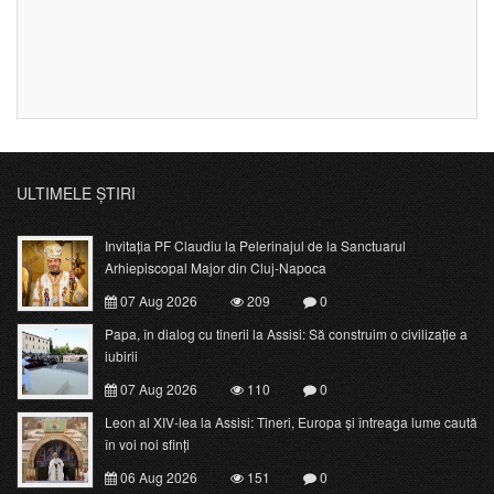
ULTIMELE ȘTIRI
Invitația PF Claudiu la Pelerinajul de la Sanctuarul
Arhiepiscopal Major din Cluj-Napoca
07 Aug 2026
209
0
Papa, în dialog cu tinerii la Assisi: Să construim o civilizație a
iubirii
07 Aug 2026
110
0
Leon al XIV-lea la Assisi: Tineri, Europa și întreaga lume caută
în voi noi sfinți
06 Aug 2026
151
0