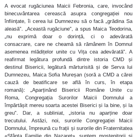
A evocat rugăciunea Maicii Febronia, care, invocând
binecuvântarea cerească asupra congregației nou
înființate, îi cerea lui Dumnezeu să o facă „grădina Sa
aleasă”. „Această rugăciune”, a spus Maica Teodorina,
„nu exprimă doar o dorință, ci o adevărată
consacrare, care ne cheamă să rămânem în Domnul
asemenea mlădițelor unite cu Vița cea adevărată”. A
reafirmat legătura profundă dintre istoria CMD și
destinul Bisericii, legătură mărturisită și de Serva lui
Dumnezeu, Maica Sofia Mureșan (soră a CMD a cărei
cauză de beatificare se află în curs, în etapa
romană): „Aparținând Bisericii Române Unite cu
Roma, Congregația Surorilor Maicii Domnului a
împărtășit mereu soarta acestei Biserici și la bine, și la
greu”. Dar, a subliniat, „istoria nu aparține doar
trecutului. Astăzi, noi, surorile Congregației Maicii
Domnului, împreună cu frații și surorile din Fraternitatea
«Sfânta Familie din Nazaret», suntem moștenitorii și