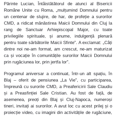
Părinte Lucian, Întâistătătorul de atunci al Bisericii
Române Unite cu Roma, „mulțumind Domnului pentru
un centenar de slujire, de har, de profeție a surorilor
CMD, a ridicat mănăstirea Maicii Domnului din Cluj la
rang de Sanctuar Arhiepiscopal Major, cu toate
privilegiile spirituale, și anume, indulgență plenară
pentru toate sărbătorile Maicii Sfinte”. A exclamat: „Câți
dintre noi ne-am format, am crescut, ne-am maturizat
ca și vocație în comunitățile surorilor Maicii Domnului
prin rugăciunea lor, prin jertfa lor”.
Programul aniversar a continuat, într-un alt spațiu, în
Blaj – oferit de pensiunea „La Vie”, cu participarea,
împreună cu surorile CMD, a Preafericirii Sale Claudiu
și a Preasfinției Sale Cristian. Au fost de față, de
asemenea, preoți din Blaj și Cluj-Napoca, numeroși
tineri, invitați ai surorilor. A avut loc cu acest prilej și o
proiecție video, cu imagini din activitățile de rugăciune,