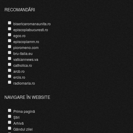
RECOMANDĂRI
bisericaromanaunita.ro
episcopiabucuresti.ro
egco.ro
episcopiamm.ro
pioromeno.com
bru-italia.eu
vaticannews.va
catholica.ro
arcb.ro
ercis.ro
radiomaria.ro
NAVIGARE ÎN WEBSITE
Prima pagină
Știri
Arhivă
Gândul zilei