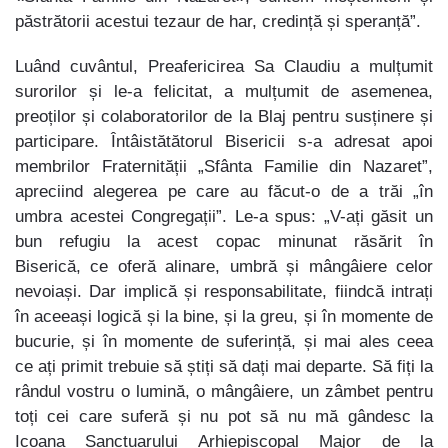
păstrătorii acestui tezaur de har, credință și speranță”.
Luând cuvântul, Preafericirea Sa Claudiu a mulțumit
surorilor și le-a felicitat, a mulțumit de asemenea,
preoților și colaboratorilor de la Blaj pentru susținere și
participare. Întâistătătorul Bisericii s-a adresat apoi
membrilor Fraternității „Sfânta Familie din Nazaret”,
apreciind alegerea pe care au făcut-o de a trăi „în
umbra acestei Congregații”. Le-a spus: „V-ați găsit un
bun refugiu la acest copac minunat răsărit în
Biserică, ce oferă alinare, umbră și mângâiere celor
nevoiași. Dar implică și responsabilitate, fiindcă intrați
în aceeași logică și la bine, și la greu, și în momente de
bucurie, și în momente de suferință, și mai ales ceea
ce ați primit trebuie să știți să dați mai departe. Să fiți la
rândul vostru o lumină, o mângâiere, un zâmbet pentru
toți cei care suferă și nu pot să nu mă gândesc la
Icoana Sanctuarului Arhiepiscopal Major de la