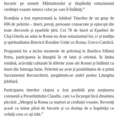
bucurie pe urmele Mântuitorului și răspândiți entuziasmul
credinței voastre tuturor celor pe care îi întâlniți.”
România a fost reprezentată la Jubileul Tinerilor de un grup de
696 de pelerini – tineri, preoți, persoane consacrate și episcopi din
toate diecezele și eparhiile țării. Cei 78 de tineri ai Eparhiei de
Cluj-Gherla au adus la Roma nu doar entuziasmul lor, ci și tradiția
și spiritualitatea Bisericii Române Unite cu Roma, Greco-Catolică.
Programul lor a inclus momente de pelerinaj la Bazilica Sfântul
Petru, participarea la liturghii în rit latin și oriental, în limba
română, activități culturale în diferite zone ale Romei și întâlniri cu
tineri din întreaga lume. Pelerinii au avut și posibilitatea de a primi
Sacramentul Reconcilierii, pregătindu-se astfel pentru Liturghia
jubiliară.
Participarea tinerilor clujeni a fost posibilă prin susținerea
constantă a Preasfințitului Claudiu, care i-a încurajat încă dinaintea
plecării: „Mergeți la Roma ca martori ai credinței voastre. Reveniți
acasă cu inima plină de bucurie și cu dorința de a împărtăși cu
ceilalți ceea ce ați trăit.”