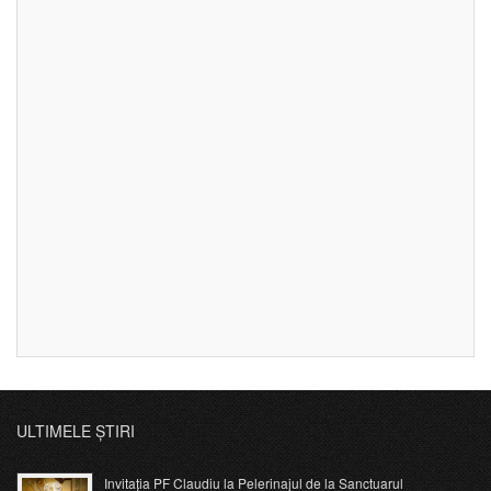
ULTIMELE ȘTIRI
Invitația PF Claudiu la Pelerinajul de la Sanctuarul