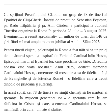
Cu sprijinul Preasfințitului Claudiu, un grup de 78 de tineri ai
Eparhiei de Cluj-Gherla, însoțiți de preoții pr. Sebastian Peșteșan,
pr. Radu Tălpălariu și pr. Alin Cîndea, a participat la Jubileul
Tinerilor organizat la Roma în perioada 28 iulie – 3 august 2025.
Evenimentul a reunit aproximativ un milion de tineri din 146 de
țări, fiind cel mai amplu moment jubiliar al Anului Sfânt 2025.
Pentru tinerii clujeni, pelerinajul la Roma a fost trăit și ca un prilej
de a mărturisi speranța inspirată de Fericitul Cardinal Iuliu Hossu,
Episcopul-martir al Eparhiei lor, care proclama cu tărie: „Credința
noastră este viața noastră.” Anul 2025, dedicat memoriei
Cardinalului Hossu, comemorează moștenirea sa de fidelitate față
de Evanghelie și de Biserica Romei – o fidelitate care a trecut
dincolo de prigoană și suferință.
În acest spirit, cei 78 de tineri s-au simțit chemați să fie martori ai
speranței în mijlocul generației lor – o speranță care își are
rădăcina în Cristos și care, asemenea Cardinalului Hossu, se
manifestă prin curaj, unitate și slujire.