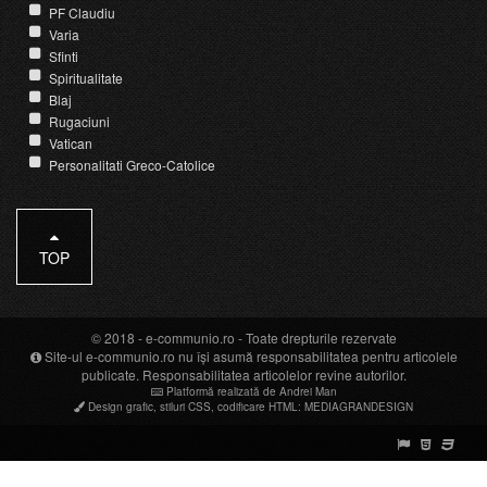
PF Claudiu
Varia
Sfinti
Spiritualitate
Blaj
Rugaciuni
Vatican
Personalitati Greco-Catolice
TOP
© 2018 -
e-communio.ro
- Toate drepturile rezervate
Site-ul e-communio.ro nu își asumă responsabilitatea pentru articolele
publicate. Responsabilitatea articolelor revine autorilor.
Platformă realizată de Andrei Man
Design grafic
,
stiluri CSS
,
codificare HTML
:
MEDIAGRANDESIGN