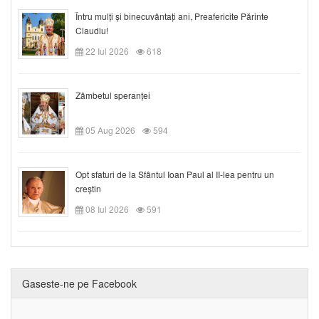
Întru mulți și binecuvântați ani, Preafericite Părinte
Claudiu!
22 Iul 2026
618
Zâmbetul speranței
05 Aug 2026
594
Opt sfaturi de la Sfântul Ioan Paul al II-lea pentru un
creștin
08 Iul 2026
591
Gaseste-ne pe Facebook