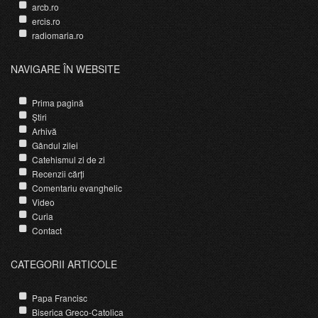
arcb.ro
ercis.ro
radiomaria.ro
NAVIGARE ÎN WEBSITE
Prima pagină
Știri
Arhivă
Gândul zilei
Catehismul zi de zi
Recenzii cărți
Comentariu evanghelic
Video
Curia
Contact
CATEGORII ARTICOLE
Papa Francisc
Biserica Greco-Catolica