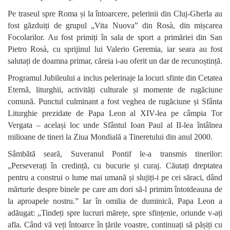
Pe traseul spre Roma și la întoarcere, pelerinii din Cluj-Gherla au
fost găzduiți de grupul „Vita Nuova” din Rosà, din mișcarea
Focolarilor. Au fost primiți în sala de sport a primăriei din San
Pietro Rosà, cu sprijinul lui Valerio Geremia, iar seara au fost
salutați de doamna primar, căreia i-au oferit un dar de recunoștință.
Programul Jubileului a inclus pelerinaje la locuri sfinte din Cetatea
Eternă, liturghii, activități culturale și momente de rugăciune
comună. Punctul culminant a fost veghea de rugăciune și Sfânta
Liturghie prezidate de Papa Leon al XIV-lea pe câmpia Tor
Vergata – același loc unde Sfântul Ioan Paul al II-lea întâlnea
milioane de tineri la Ziua Mondială a Tineretului din anul 2000.
Sâmbătă seară, Suveranul Pontif le-a transmis tinerilor:
„Perseverați în credință, cu bucurie și curaj. Căutați dreptatea
pentru a construi o lume mai umană și slujiți-i pe cei săraci, dând
mărturie despre binele pe care am dori să-l primim întotdeauna de
la aproapele nostru.” Iar în omilia de duminică, Papa Leon a
adăugat: „Tindeți spre lucruri mărețe, spre sfințenie, oriunde v-ați
afla. Când vă veți întoarce în țările voastre, continuați să pășiți cu