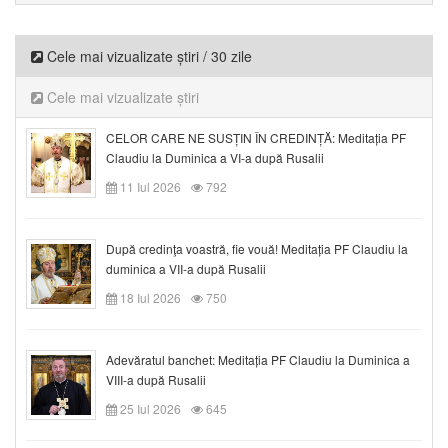
Cele mai vizualizate știri / 30 zile
Cele mai vizualizate știri
CELOR CARE NE SUSȚIN ÎN CREDINȚĂ: Meditația PF
Claudiu la Duminica a VI-a după Rusalii
11 Iul 2026
792
După credinţa voastră, fie vouă! Meditația PF Claudiu la
duminica a VII-a după Rusalii
18 Iul 2026
750
Adevăratul banchet: Meditația PF Claudiu la Duminica a
VIII-a după Rusalii
25 Iul 2026
645