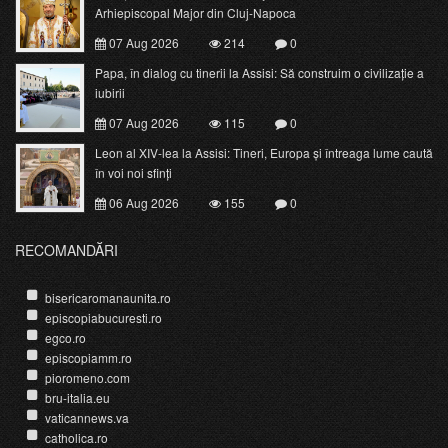
Arhiepiscopal Major din Cluj-Napoca
07 Aug 2026
214
0
Papa, în dialog cu tinerii la Assisi: Să construim o civilizație a
iubirii
07 Aug 2026
115
0
Leon al XIV-lea la Assisi: Tineri, Europa și întreaga lume caută
în voi noi sfinți
06 Aug 2026
155
0
RECOMANDĂRI
bisericaromanaunita.ro
episcopiabucuresti.ro
egco.ro
episcopiamm.ro
pioromeno.com
bru-italia.eu
vaticannews.va
catholica.ro