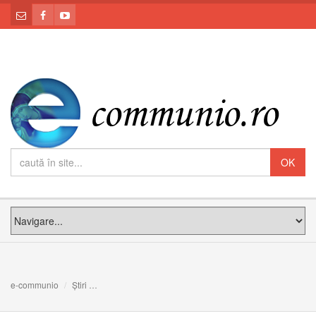
e-communio
Știri
78 de tineri ai Eparhiei de Cluj-Gherla la Jubileul Tineri