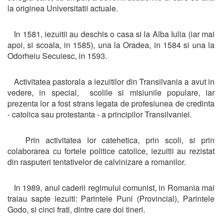
la originea Universitatii actuale.
In 1581, iezuitii au deschis o casa si la Alba Iulia (iar mai
apoi, si scoala, in 1585), una la Oradea, in 1584 si una la
Odorheiu Secuiesc, in 1593.
Activitatea pastorala a iezuitilor din Transilvania a avut in
vedere, in special, scolile si misiunile populare, iar
prezenta lor a fost strans legata de profesiunea de credinta
- catolica sau protestanta - a principilor Transilvaniei.
Prin activitatea lor catehetica, prin scoli, si prin
colaborarea cu fortele politice catolice, iezuitii au rezistat
din rasputeri tentativelor de calvinizare a romanilor.
In 1989, anul caderii regimului comunist, in Romania mai
traiau sapte iezuiti: Parintele Puni (Provincial), Parintele
Godo, si cinci frati, dintre care doi tineri.