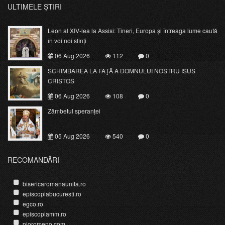
ULTIMELE ȘTIRI
Leon al XIV-lea la Assisi: Tineri, Europa și întreaga lume caută
în voi noi sfinți
06 Aug 2026
112
0
SCHIMBAREA LA FAŢĂ A DOMNULUI NOSTRU ISUS
CRISTOS
06 Aug 2026
108
0
Zâmbetul speranței
05 Aug 2026
540
0
RECOMANDĂRI
bisericaromanaunita.ro
episcopiabucuresti.ro
egco.ro
episcopiamm.ro
pioromeno.com