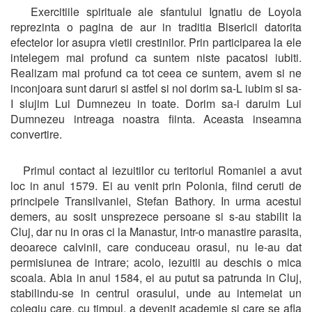
Exercitiile spirituale ale sfantului Ignatiu de Loyola
reprezinta o pagina de aur in traditia Bisericii datorita
efectelor lor asupra vietii crestinilor. Prin participarea la ele
intelegem mai profund ca suntem niste pacatosi iubiti.
Realizam mai profund ca tot ceea ce suntem, avem si ne
inconjoara sunt daruri si astfel si noi dorim sa-L iubim si sa-
I slujim Lui Dumnezeu in toate. Dorim sa-i daruim Lui
Dumnezeu intreaga noastra fiinta. Aceasta inseamna
convertire.
Primul contact al iezuitilor cu teritoriul Romaniei a avut
loc in anul 1579. Ei au venit prin Polonia, fiind ceruti de
principele Transilvaniei, Stefan Bathory. In urma acestui
demers, au sosit unsprezece persoane si s-au stabilit la
Cluj, dar nu in oras ci la Manastur, intr-o manastire parasita,
deoarece calvinii, care conduceau orasul, nu le-au dat
permisiunea de intrare; acolo, iezuitii au deschis o mica
scoala. Abia in anul 1584, ei au putut sa patrunda in Cluj,
stabilindu-se in centrul orasului, unde au intemeiat un
colegiu care, cu timpul, a devenit academie si care se afla