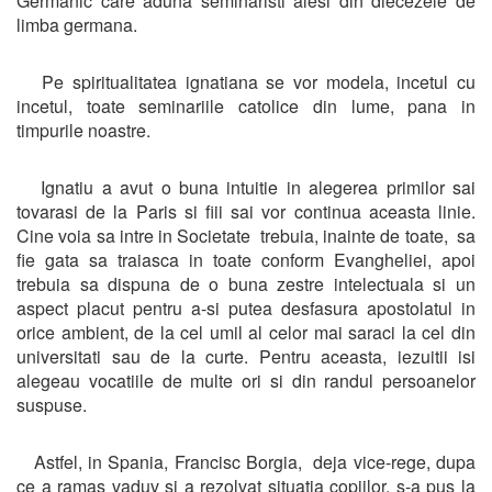
Germanic care aduna seminaristi alesi din diecezele de
limba germana.
Pe spiritualitatea ignatiana se vor modela, incetul cu
incetul, toate seminariile catolice din lume, pana in
timpurile noastre.
Ignatiu a avut o buna intuitie in alegerea primilor sai
tovarasi de la Paris si fiii sai vor continua aceasta linie.
Cine voia sa intre in Societate trebuia, inainte de toate, sa
fie gata sa traiasca in toate conform Evangheliei, apoi
trebuia sa dispuna de o buna zestre intelectuala si un
aspect placut pentru a-si putea desfasura apostolatul in
orice ambient, de la cel umil al celor mai saraci la cel din
universitati sau de la curte. Pentru aceasta, iezuitii isi
alegeau vocatiile de multe ori si din randul persoanelor
suspuse.
Astfel, in Spania, Francisc Borgia, deja vice-rege, dupa
ce a ramas vaduv si a rezolvat situatia copiilor, s-a pus la