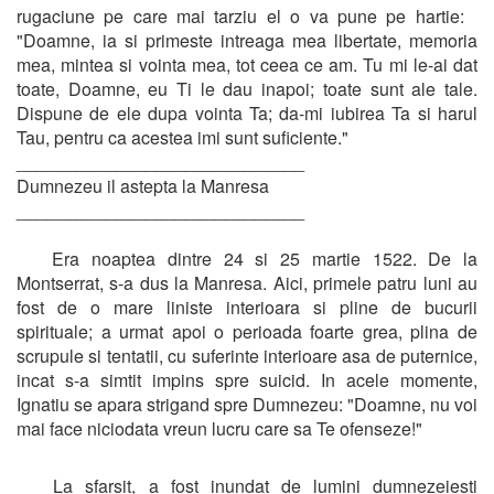
rugaciune pe care mai tarziu el o va pune pe hartie:
"Doamne, ia si primeste intreaga mea libertate, memoria
mea, mintea si vointa mea, tot ceea ce am. Tu mi le-ai dat
toate, Doamne, eu Ti le dau inapoi; toate sunt ale tale.
Dispune de ele dupa vointa Ta; da-mi iubirea Ta si harul
Tau, pentru ca acestea imi sunt suficiente."
_____________________________
Dumnezeu il astepta la Manresa
_____________________________
Era noaptea dintre 24 si 25 martie 1522. De la
Montserrat, s-a dus la Manresa. Aici, primele patru luni au
fost de o mare liniste interioara si pline de bucurii
spirituale; a urmat apoi o perioada foarte grea, plina de
scrupule si tentatii, cu suferinte interioare asa de puternice,
incat s-a simtit impins spre suicid. In acele momente,
Ignatiu se apara strigand spre Dumnezeu: "Doamne, nu voi
mai face niciodata vreun lucru care sa Te ofenseze!"
La sfarsit, a fost inundat de lumini dumnezeiesti