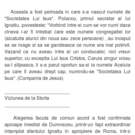
Aceasta a fost perioada in care s-a nascut numele de
"Societatea Lui Isus". Polanco, primul secretar al lui
Ignatiu, povesteste: "Vorbind intre ei cum se vor numi daca
cineva i-ar fi intrebat care este numele congregatiei lor
(alcatuita atunci din noua sau zece persoane) , au inceput
sa se roage si sa se gandeasca ce nume era mai potrivit.
Vazand ca nu aveau intre ei un conducator, nici vreun
superior, cu exceptia Lui Isus Cristos, Caruia singur voiau
sa-I slijeasca, li s-a parut oportun sa-si ia numele Aceluia
pe care Il aveau drept cap, numindu-se "Societatea Lui
Isus" .(Compania de Jesus)
________________________
Viziunea de la Storta
________________________
Alegerea facuta de comun acord a fost confirmata
aproape imediat de Dumnezeu, printr-un fapt extraordinar
intamplat sfantului Ignatiu in apropiere de Roma, intr-o