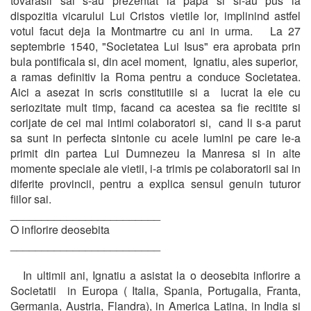
tovarasii sai s-au prezentat la papa si si-au pus la
dispozitia vicarului Lui Cristos vietile lor, implinind astfel
votul facut deja la Montmartre cu ani in urma. La 27
septembrie 1540, "Societatea Lui Isus" era aprobata prin
bula pontificala si, din acel moment, Ignatiu, ales superior,
a ramas definitiv la Roma pentru a conduce Societatea.
Aici a asezat in scris constitutiile si a lucrat la ele cu
seriozitate mult timp, facand ca acestea sa fie recitite si
corijate de cei mai intimi colaboratori si, cand li s-a parut
sa sunt in perfecta sintonie cu acele lumini pe care le-a
primit din partea Lui Dumnezeu la Manresa si in alte
momente speciale ale vietii, i-a trimis pe colaboratorii sai in
diferite provincii, pentru a explica sensul genuin tuturor
fiilor sai.
________________________
O inflorire deosebita
________________________
In ultimii ani, Ignatiu a asistat la o deosebita inflorire a
Societatii in Europa ( Italia, Spania, Portugalia, Franta,
Germania, Austria, Flandra), in America Latina, in India si