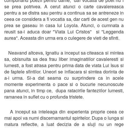
compunand poezii pentru dame, dar vocatia de poet nu i
se prea potrivea. A cerut atunci o carte cavalereasca
pentru a se distra sau pentru a continua sa se antreneze in
ceea ce considera a fi vocatia sa, dar carti de acest gen nu
prea se gaseau in casa lui Loyola. Atunci, o cumnata a
reusit sa-i aduca doar "Viata Lui Cristos" si "Leggenda
aurea". Aceasta din urma era o culegere de vieti de sfinti.
Neavand altceva, Ignatiu a inceput sa citeasca si mintea
sa, obisnuita sa dea frau liber imaginatiilor cavaleresti si
lumesti, a fost atrasa pentru prima data de viata Lui Isus si
de faptele sfintilor. Uneori se inflacara si simtea dorinta de
a-i urma. Si-a dat seama cu surprindere ca in acele
momente experimenta o pace si o bucurie necunoscute
pana atunci, in timp ce, dupa ratacirile fanteziilor lumesti,
ramanea in suflet cu o profunda tristete.
A inceput sa inteleaga din experienta proprie ceea ce
mai apoi va numi discernamantul spiritelor. Dupa o lunga si
matura reflectie, a luat decizia de a sluji nu un rege