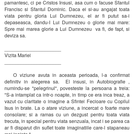
pamantesc, ci pe Cristos Insusi, asa cum o facuse Sfantul
Francisc si Sfantul Dominic. Daca ei si-au angajat toata
viata pentru gloria Lui Dumnezeu, el ar fi putut sa-i
depaseasca, dandu-I Lui Dumnezeu o glorie mai mare:
Spre mai marea glorie a Lui Dumnezeu va fi, de fapt, si
deviza sa.
_____________________
Vizita Mariei
_____________________
O viziune avuta in aceasta perioada, l-a confirmat
definitiv in alegerea sa. El insusi, in Autobiografie ,
numindu-se "pelegrinul", povesteste la persoana a treia:
"S-a intamplat ca intr-o noapte, in timp ce era inca treaz, a
vazut cu claritate o imagine a Sfintei Fecioare cu Copilul
Isus in brate. La o atare viziune, a incercat o foarte mare
consolare; si a ramas cu un dezgust pentru toata viata
trecuta, in special pentru viata senzuala, incat i se parea ca
ar fi disparut din suflet toate imaginatiile care-l stapaneau