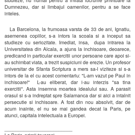
studieze, nu numai pentru a invata lucrurile privitoare la
Dumnezeu, dar si limbajul oamenilor, pentru a se face
inteles.
La Barcelona, la frumoasa varsta de 33 de ani, Ignatiu,
asemenea copiilor, s-a intors la scoala si a inceput sa
studieze cu seriozitate. Imediat, insa, dupa intrarea la
Universitatea din Alcala, a ajuns la inchisoare, deoarece,
predicand in particular exercitii unor persoane care apoi si-
au schimbat viata, a trezit suspiciuni de erezie. Un profesor
universitar de Sfanta Scriptura a mers sa-l viziteze si s-a
intors de la el cu acest comentariu: "L-am vazut pe Paul in
inchisoare!" L-au eliberat, dar i-au interzis "sa tina
exercitii". Asta insemna moartea idealului sau. A parasit
orasul si s-a indreptat spre Salamanca dar si aici a intalnit
persecutie si inchisoare. A fost din nou absolvit, dar de
acum inainte, el nu se mai gandea decat la Paris, pe
atunci, capitala intelectuala a Europei.
_________________________