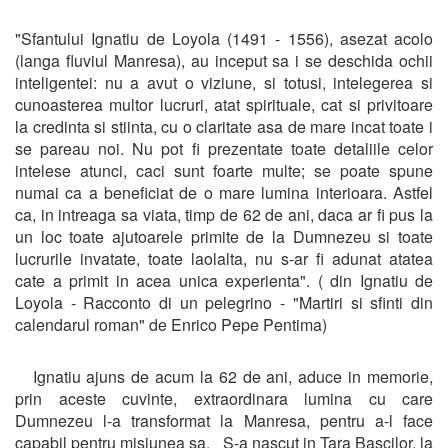
"Sfantului Ignatiu de Loyola (1491 - 1556), asezat acolo
(langa fluviul Manresa), au inceput sa i se deschida ochii
inteligentei: nu a avut o viziune, si totusi, intelegerea si
cunoasterea multor lucruri, atat spirituale, cat si privitoare
la credinta si stiinta, cu o claritate asa de mare incat toate i
se pareau noi. Nu pot fi prezentate toate detaliile celor
intelese atunci, caci sunt foarte multe; se poate spune
numai ca a beneficiat de o mare lumina interioara. Astfel
ca, in intreaga sa viata, timp de 62 de ani, daca ar fi pus la
un loc toate ajutoarele primite de la Dumnezeu si toate
lucrurile invatate, toate laolalta, nu s-ar fi adunat atatea
cate a primit in acea unica experienta". ( din Ignatiu de
Loyola - Racconto di un pelegrino - "Martiri si sfinti din
calendarul roman" de Enrico Pepe Pentima)
Ignatiu ajuns de acum la 62 de ani, aduce in memorie,
prin aceste cuvinte, extraordinara lumina cu care
Dumnezeu l-a transformat la Manresa, pentru a-l face
capabil pentru misiunea sa. S-a nascut in Tara Bascilor, la