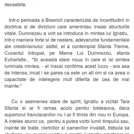
deosebite.
Intr-o perioada a Bisericii caracterizata de incertitudini in
doctrina si de diviziuni care amenintau insasi structurile
vitale, Dumnezeu a voit sa introduca in mintea lui Ignatiu,
intr-o maniera forte si de nesters, adevarurile fundamentale
ale crestinismului: astfel, el a contemplat Sfanta Treime,
Cuvantul Intrupat, pe Mama Lui Dumnezeu, sfanta
Euharistie... "Si aceasta stare noua in care el isi simtea
luminata mintea, - el insusi confirma acest lucru - era asa
de intensa, incat i se parea ca este un alt om si ca avea o
capacitate de intelegere mult diferita de cea de mai
inainte."
Cu o asemenea stare de spirit, Ignatiu a vizitat Tara
Sfanta si ar fi ramas acolo pentru totdeauna, daca
superiorul franciscanilor nu l-ar fi trimis din nou in Europa.
A inteles atunci ca, pentru a putea vorbi lumii timpului sau,
inainte de toate, clericilor si oamenilor invatati, trebuia sa