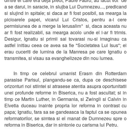
dintre ei care era deja preot, Padre Fabro, au facut vot "de
a se darui, in saracie, in slujba Lui Dumnezeu..., predicand
si slujind in spitale; si daca ar fi fost posibil, sa mearga la
picioarele papei, vicarul Lui Cristos, pentru a-i cere
permisiunea de a merge la Ierusalim" si, daca aceasta nu
ar fi fost realizabil, sa mearga acolo unde el i-ar fi trimis.
Desigur, Ignatiu si primii sai tovarasi nu-si imaginau ca
astfel initiau ceea ce avea sa fie "Societatea Lui Isus"; ei
erau cuceriti de lumina de la Manresa pe care Ignatiu o
transmitea, si visau sa evanghelizeze din nou lumea.
In timp ce celebrul umanist Erasm din Rotterdam
parasise Parisul, plangandu-se ca, dupa ce deschisese
orizonturi noi stiintei si atrasese atentia asupra oportunitatii
unei profunde reforme in Biserica, nu a fost ascultat; si in
timp ce Martin Luther, in Germania, si Zwingli si Calvin in
Elvetia duceau inainte propria lor reforma in contrast cu
papa; Ignatiu, fara sa se gandeasca la faptul ca se opunea
reformatorilor, se simtea si el manat de Dumnezeu spre o
reforma in Biserica, dar in sintonie cu carisma lui Petru.