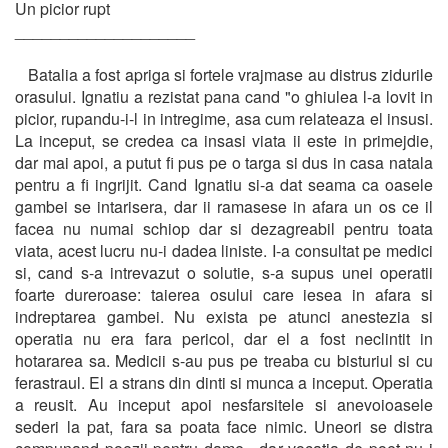
Un picior rupt
____________________
Batalia a fost apriga si fortele vrajmase au distrus zidurile
orasului. Ignatiu a rezistat pana cand "o ghiulea l-a lovit in
picior, rupandu-i-l in intregime, asa cum relateaza el insusi.
La inceput, se credea ca insasi viata ii este in primejdie,
dar mai apoi, a putut fi pus pe o targa si dus in casa natala
pentru a fi ingrijit. Cand Ignatiu si-a dat seama ca oasele
gambei se intarisera, dar ii ramasese in afara un os ce il
facea nu numai schiop dar si dezagreabil pentru toata
viata, acest lucru nu-i dadea liniste. I-a consultat pe medici
si, cand s-a intrevazut o solutie, s-a supus unei operatii
foarte dureroase: taierea osului care iesea in afara si
indreptarea gambei. Nu exista pe atunci anestezia si
operatia nu era fara pericol, dar el a fost neclintit in
hotararea sa. Medicii s-au pus pe treaba cu bisturiul si cu
ferastraul. El a strans din dinti si munca a inceput. Operatia
a reusit. Au inceput apoi nesfarsitele si anevoioasele
sederi la pat, fara sa poata face nimic. Uneori se distra