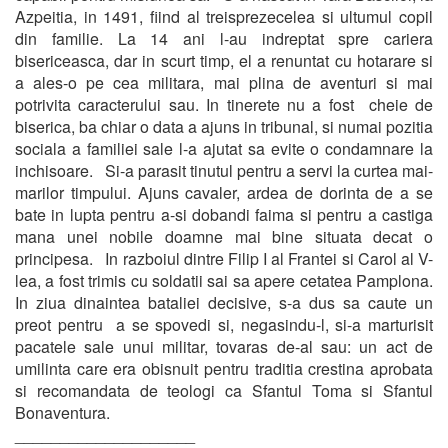
Azpeitia, in 1491, fiind al treisprezecelea si ultumul copil
din familie. La 14 ani l-au indreptat spre cariera
bisericeasca, dar in scurt timp, el a renuntat cu hotarare si
a ales-o pe cea militara, mai plina de aventuri si mai
potrivita caracterului sau. In tinerete nu a fost cheie de
biserica, ba chiar o data a ajuns in tribunal, si numai pozitia
sociala a familiei sale l-a ajutat sa evite o condamnare la
inchisoare. Si-a parasit tinutul pentru a servi la curtea mai-
marilor timpului. Ajuns cavaler, ardea de dorinta de a se
bate in lupta pentru a-si dobandi faima si pentru a castiga
mana unei nobile doamne mai bine situata decat o
principesa. In razboiul dintre Filip I al Frantei si Carol al V-
lea, a fost trimis cu soldatii sai sa apere cetatea Pamplona.
In ziua dinaintea bataliei decisive, s-a dus sa caute un
preot pentru a se spovedi si, negasindu-l, si-a marturisit
pacatele sale unui militar, tovaras de-al sau: un act de
umilinta care era obisnuit pentru traditia crestina aprobata
si recomandata de teologi ca Sfantul Toma si Sfantul
Bonaventura.
____________________