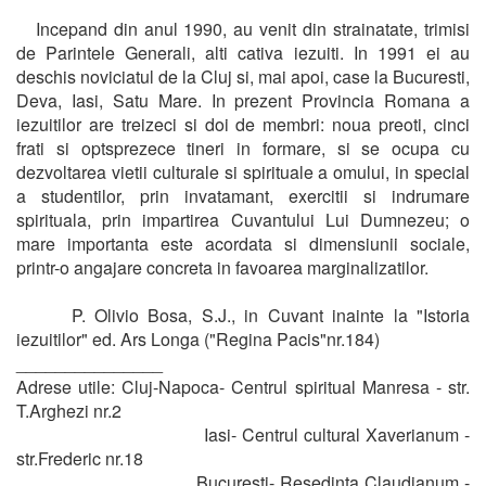
Incepand din anul 1990, au venit din strainatate, trimisi
de Parintele Generali, alti cativa iezuiti. In 1991 ei au
deschis noviciatul de la Cluj si, mai apoi, case la Bucuresti,
Deva, Iasi, Satu Mare. In prezent Provincia Romana a
iezuitilor are treizeci si doi de membri: noua preoti, cinci
frati si optsprezece tineri in formare, si se ocupa cu
dezvoltarea vietii culturale si spirituale a omului, in special
a studentilor, prin invatamant, exercitii si indrumare
spirituala, prin impartirea Cuvantului Lui Dumnezeu; o
mare importanta este acordata si dimensiunii sociale,
printr-o angajare concreta in favoarea marginalizatilor.
P. Olivio Bosa, S.J., in Cuvant inainte la "Istoria
iezuitilor" ed. Ars Longa ("Regina Pacis"nr.184)
_______________
Adrese utile: Cluj-Napoca- Centrul spiritual Manresa - str.
T.Arghezi nr.2
Iasi- Centrul cultural Xaverianum -
str.Frederic nr.18
Bucuresti- Resedinta Claudianum -