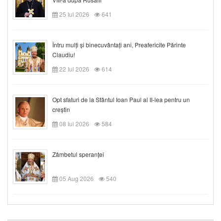
25 Iul 2026
641
Întru mulți și binecuvântați ani, Preafericite Părinte
Claudiu!
22 Iul 2026
614
Opt sfaturi de la Sfântul Ioan Paul al II-lea pentru un
creștin
08 Iul 2026
584
Zâmbetul speranței
05 Aug 2026
540