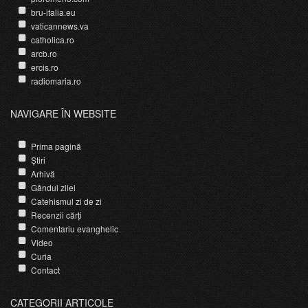
bru-italia.eu
vaticannews.va
catholica.ro
arcb.ro
ercis.ro
radiomaria.ro
NAVIGARE ÎN WEBSITE
Prima pagină
Știri
Arhivă
Gândul zilei
Catehismul zi de zi
Recenzii cărți
Comentariu evanghelic
Video
Curia
Contact
CATEGORII ARTICOLE