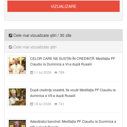
Cele mai vizualizate știri / 30 zile
Cele mai vizualizate știri
CELOR CARE NE SUSȚIN ÎN CREDINȚĂ: Meditația PF
Claudiu la Duminica a VI-a după Rusalii
11 Iul 2026
789
După credinţa voastră, fie vouă! Meditația PF Claudiu la
duminica a VII-a după Rusalii
18 Iul 2026
741
Adevăratul banchet: Meditația PF Claudiu la Duminica a
VIII-a după Rusalii