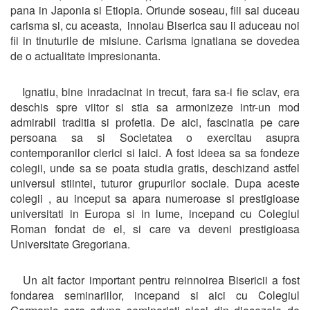
pana in Japonia si Etiopia. Oriunde soseau, fiii sai duceau
carisma si, cu aceasta, innoiau Biserica sau ii aduceau noi
fii in tinuturile de misiune. Carisma ignatiana se dovedea
de o actualitate impresionanta.
Ignatiu, bine inradacinat in trecut, fara sa-i fie sclav, era
deschis spre viitor si stia sa armonizeze intr-un mod
admirabil traditia si profetia. De aici, fascinatia pe care
persoana sa si Societatea o exercitau asupra
contemporanilor clerici si laici. A fost ideea sa sa fondeze
colegii, unde sa se poata studia gratis, deschizand astfel
universul stiintei, tuturor grupurilor sociale. Dupa aceste
colegii , au inceput sa apara numeroase si prestigioase
universitati in Europa si in lume, incepand cu Colegiul
Roman fondat de el, si care va deveni prestigioasa
Universitate Gregoriana.
Un alt factor important pentru reinnoirea Bisericii a fost
fondarea seminariilor, incepand si aici cu Colegiul