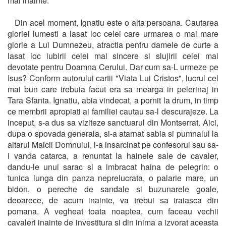
mai inainte."
Din acel moment, Ignatiu este o alta persoana. Cautarea
gloriei lumesti a lasat loc celei care urmarea o mai mare
glorie a Lui Dumnezeu, atractia pentru damele de curte a
lasat loc iubirii celei mai sincere si slujirii celei mai
devotate pentru Doamna Cerului. Dar cum sa-L urmeze pe
Isus? Conform autorului cartii "Viata Lui Cristos", lucrul cel
mai bun care trebuia facut era sa mearga in pelerinaj in
Tara Sfanta. Ignatiu, abia vindecat, a pornit la drum, in timp
ce membrii apropiati ai familiei cautau sa-l descurajeze. La
inceput, s-a dus sa viziteze sanctuarul din Montserrat. Aici,
dupa o spovada generala, si-a atarnat sabia si pumnalul la
altarul Maicii Domnului, l-a insarcinat pe confesorul sau sa-
i vanda catarca, a renuntat la hainele sale de cavaler,
dandu-le unui sarac si a imbracat haina de pelegrin: o
tunica lunga din panza neprelucrata, o palarie mare, un
bidon, o pereche de sandale si buzunarele goale,
deoarece, de acum inainte, va trebui sa traiasca din
pomana. A vegheat toata noaptea, cum faceau vechii
cavaleri inainte de investitura si din inima a izvorat aceasta