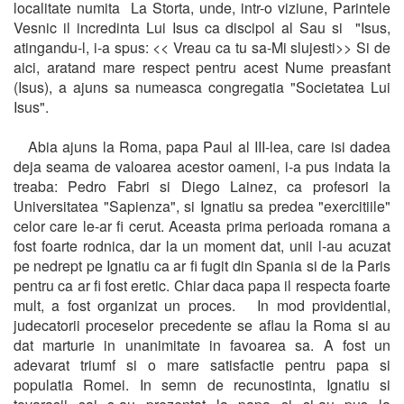
localitate numita La Storta, unde, intr-o viziune, Parintele
Vesnic il incredinta Lui Isus ca discipol al Sau si "Isus,
atingandu-l, i-a spus: << Vreau ca tu sa-Mi slujesti>> Si de
aici, aratand mare respect pentru acest Nume preasfant
(Isus), a ajuns sa numeasca congregatia "Societatea Lui
Isus".
Abia ajuns la Roma, papa Paul al III-lea, care isi dadea
deja seama de valoarea acestor oameni, i-a pus indata la
treaba: Pedro Fabri si Diego Lainez, ca profesori la
Universitatea "Sapienza", si Ignatiu sa predea "exercitiile"
celor care le-ar fi cerut. Aceasta prima perioada romana a
fost foarte rodnica, dar la un moment dat, unii l-au acuzat
pe nedrept pe Ignatiu ca ar fi fugit din Spania si de la Paris
pentru ca ar fi fost eretic. Chiar daca papa il respecta foarte
mult, a fost organizat un proces. In mod providential,
judecatorii proceselor precedente se aflau la Roma si au
dat marturie in unanimitate in favoarea sa. A fost un
adevarat triumf si o mare satisfactie pentru papa si
populatia Romei. In semn de recunostinta, Ignatiu si