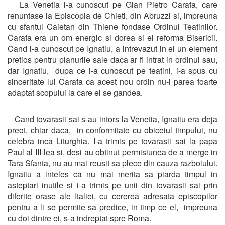
La Venetia l-a cunoscut pe Gian Pietro Carafa, care
renuntase la Episcopia de Chieti, din Abruzzi si, impreuna
cu sfantul Caietan din Thiene fondase Ordinul Teatinilor.
Carafa era un om energic si dorea si el reforma Bisericii.
Cand l-a cunoscut pe Ignatiu, a intrevazut in el un element
pretios pentru planurile sale daca ar fi intrat in ordinul sau,
dar Ignatiu, dupa ce i-a cunoscut pe teatini, i-a spus cu
sinceritate lui Carafa ca acest nou ordin nu-i parea foarte
adaptat scopului la care el se gandea.
Cand tovarasii sai s-au intors la Venetia, Ignatiu era deja
preot, chiar daca, in conformitate cu obiceiul timpului, nu
celebra inca Liturghia. I-a trimis pe tovarasii sai la papa
Paul al III-lea si, desi au obtinut permisiunea de a merge in
Tara Sfanta, nu au mai reusit sa plece din cauza razboiului.
Ignatiu a inteles ca nu mai merita sa piarda timpul in
asteptari inutile si i-a trimis pe unii din tovarasii sai prin
diferite orase ale Italiei, cu cererea adresata episcopilor
pentru a li se permite sa predice, in timp ce el, impreuna
cu doi dintre ei, s-a indreptat spre Roma.