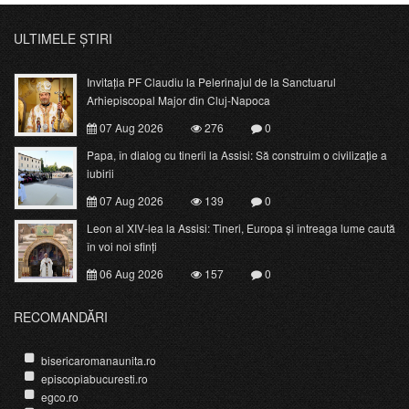
ULTIMELE ȘTIRI
Invitația PF Claudiu la Pelerinajul de la Sanctuarul
Arhiepiscopal Major din Cluj-Napoca
07 Aug 2026
276
0
Papa, în dialog cu tinerii la Assisi: Să construim o civilizație a
iubirii
07 Aug 2026
139
0
Leon al XIV-lea la Assisi: Tineri, Europa și întreaga lume caută
în voi noi sfinți
06 Aug 2026
157
0
RECOMANDĂRI
bisericaromanaunita.ro
episcopiabucuresti.ro
egco.ro