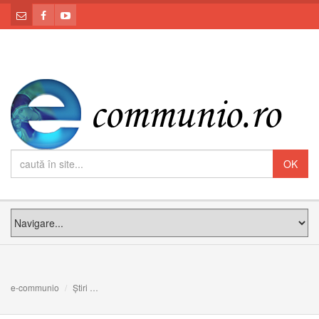
e-communio
Știri
Siria. Darul a două vocații franciscane înflorite în mijlocu