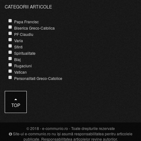
CATEGORII ARTICOLE
Papa Francisc
Biserica Greco-Catolica
PF Claudiu
Varia
Sfinti
Spiritualitate
Blaj
Rugaciuni
Vatican
Personalitati Greco-Catolice
TOP
© 2018 -
e-communio.ro
- Toate drepturile rezervate
Site-ul e-communio.ro nu își asumă responsabilitatea pentru articolele
publicate. Responsabilitatea articolelor revine autorilor.