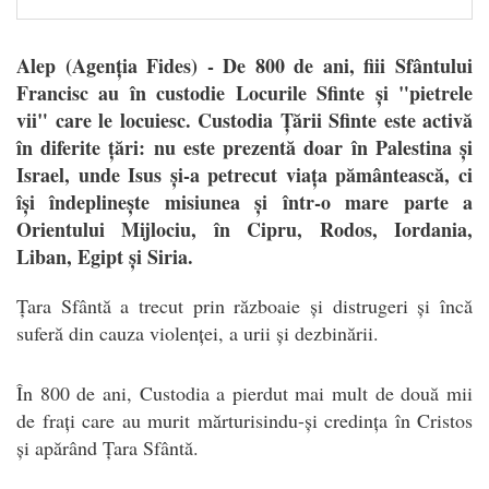
Alep (Agenția Fides) - De 800 de ani, fiii Sfântului
Francisc au în custodie Locurile Sfinte și "pietrele
vii" care le locuiesc. Custodia Țării Sfinte este activă
în diferite țări: nu este prezentă doar în Palestina și
Israel, unde Isus și-a petrecut viața pământească, ci
își îndeplinește misiunea și într-o mare parte a
Orientului Mijlociu, în Cipru, Rodos, Iordania,
Liban, Egipt și Siria.
Ț
ara Sfântă a trecut prin războaie și distrugeri și încă
suferă din cauza violenței, a urii și dezbinării.
În 800 de ani, Custodia a pierdut mai mult de două mii
de frați care au murit mărturisindu-și credința în Cristos
și apărând Țara Sfântă.