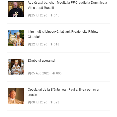
Adevăratul banchet: Meditația PF Claudiu la Duminica a
VIII-a după Rusalii
25 Iul 2026
645
Întru mulți și binecuvântați ani, Preafericite Părinte
Claudiu!
22 Iul 2026
618
Zâmbetul speranței
05 Aug 2026
606
Opt sfaturi de la Sfântul Ioan Paul al II-lea pentru un
creștin
08 Iul 2026
593