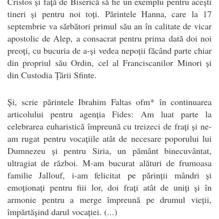
Cristos și față de Biserică să fie un exemplu pentru acești
tineri și pentru noi toți. Părintele Hanna, care la 17
septembrie va sărbători primul său an în calitate de vicar
apostolic de Alep, a consacrat pentru prima dată doi noi
preoți, cu bucuria de a-și vedea nepoții făcând parte chiar
din propriul său Ordin, cel al Franciscanilor Minori și
din Custodia Țării Sfinte.
Și, scrie părintele Ibrahim Faltas ofm* în continuarea
articolului pentru agenția Fides: Am luat parte la
celebrarea euharistică împreună cu treizeci de frați și ne-
am rugat pentru vocațiile atât de necesare poporului lui
Dumnezeu și pentru Siria, un pământ binecuvântat,
ultragiat de război. M-am bucurat alături de frumoasa
familie Jallouf, i-am felicitat pe părinții mândri și
emoționați pentru fiii lor, doi frați atât de uniți și în
armonie pentru a merge împreună pe drumul vieții,
împărtășind darul vocației. (...)