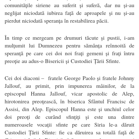
comunitățile siriene au suferit și suferă, dar nu și-au
neglijat niciodată iubirea față de aproapele și nu și-au
pierdut niciodată speranța în restabilirea păcii.
În timp ce mergeam pe drumuri tăcute și pustii, i-am
mulțumit lui Dumnezeu pentru sămânța reînnoită de
speranță pe care cei doi noi frați gemeni și frați întru
preoție au adus-o Bisericii și Custodiei Țării Sfinte.
Cei doi diaconi – fratele George Paolo și fratele Johnny
Jallouf, au primit, prin impunerea mâinilor, de la
episcopul Hanna Jallouf, vicar apostolic de Alep,
hirotonirea preoțească, în biserica Sfântul Francisc de
Assisi, din Alep. Episcopul Hanna este și unchiul celor
doi preoți de curând sfințiți și este una dintre
numeroasele vocații sfinte pe care Siria le-a dăruit
Custodiei Țării Sfinte: fie ca dăruirea sa totală față de