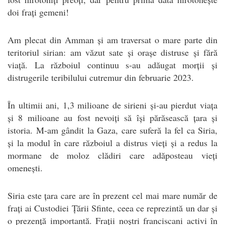
doi frați gemeni!
Am plecat din Amman și am traversat o mare parte din
teritoriul sirian: am văzut sate și orașe distruse și fără
viață. La războiul continuu s-au adăugat morții și
distrugerile teribilului cutremur din februarie 2023.
În ultimii ani, 1,3 milioane de sirieni și-au pierdut viața
și 8 milioane au fost nevoiți să își părăsească țara și
istoria. M-am gândit la Gaza, care suferă la fel ca Siria,
și la modul în care războiul a distrus vieți și a redus la
mormane de moloz clădiri care adăposteau vieți
omenești.
Siria este țara care are în prezent cel mai mare număr de
frați ai Custodiei Țării Sfinte, ceea ce reprezintă un dar și
o prezență importantă. Frații noștri franciscani activi în