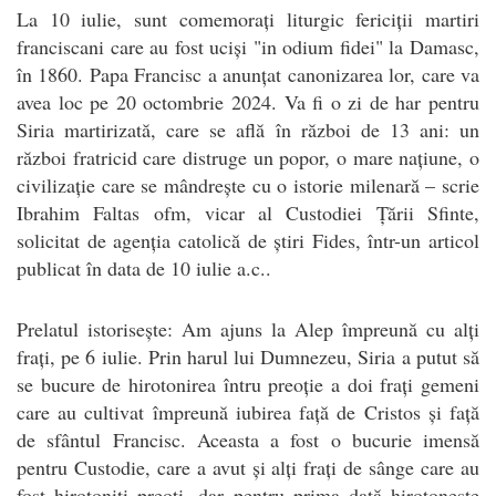
La 10 iulie, sunt comemorați liturgic fericiții martiri
franciscani care au fost uciși "in odium fidei" la Damasc,
în 1860. Papa Francisc a anunțat canonizarea lor, care va
avea loc pe 20 octombrie 2024. Va fi o zi de har pentru
Siria martirizată, care se află în război de 13 ani: un
război fratricid care distruge un popor, o mare națiune, o
civilizație care se mândrește cu o istorie milenară – scrie
Ibrahim Faltas ofm, vicar al Custodiei Țării Sfinte,
solicitat de agenția catolică de știri Fides, într-un articol
publicat în data de 10 iulie a.c..
Prelatul istorisește: Am ajuns la Alep împreună cu alți
frați, pe 6 iulie. Prin harul lui Dumnezeu, Siria a putut să
se bucure de hirotonirea întru preoție a doi frați gemeni
care au cultivat împreună iubirea față de Cristos și față
de sfântul Francisc. Aceasta a fost o bucurie imensă
pentru Custodie, care a avut și alți frați de sânge care au
fost hirotoniți preoți, dar pentru prima dată hirotonește