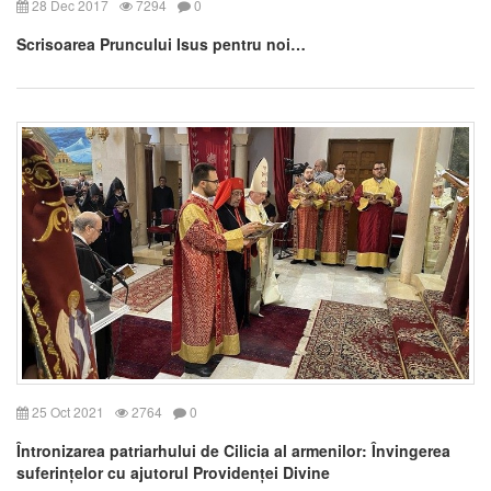
28 Dec 2017
7294
0
Scrisoarea Pruncului Isus pentru noi…
25 Oct 2021
2764
0
Întronizarea patriarhului de Cilicia al armenilor: Învingerea
suferințelor cu ajutorul Providenței Divine