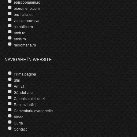
episcopiamm.ro
pioromeno.com
bru-italia.eu
vaticannews.va
catholica.ro
arcb.ro
ercis.ro
radiomaria.ro
NAVIGARE ÎN WEBSITE
Prima pagină
Știri
Arhivă
Gândul zilei
Catehismul zi de zi
Recenzii cărți
Comentariu evanghelic
Video
Curia
Contact