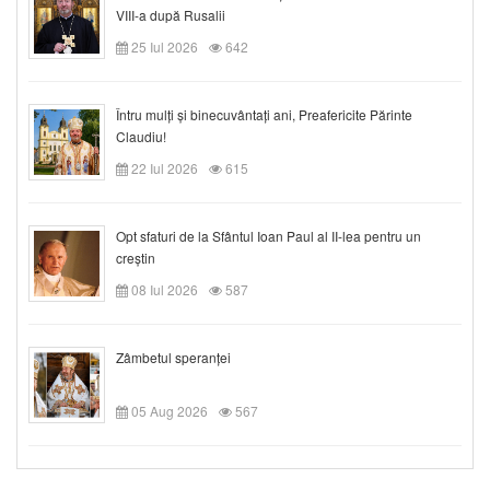
VIII-a după Rusalii
25 Iul 2026
642
Întru mulți și binecuvântați ani, Preafericite Părinte
Claudiu!
22 Iul 2026
615
Opt sfaturi de la Sfântul Ioan Paul al II-lea pentru un
creștin
08 Iul 2026
587
Zâmbetul speranței
05 Aug 2026
567