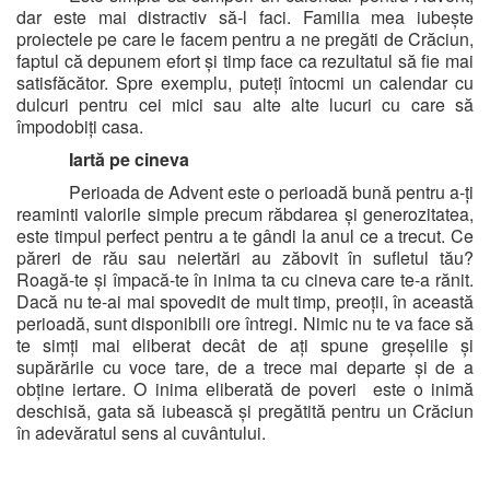
dar este mai distractiv să-l faci. Familia mea iubește
proiectele pe care le facem pentru a ne pregăti de Crăciun,
faptul că depunem efort și timp face ca rezultatul să fie mai
satisfăcător. Spre exemplu, puteți întocmi un calendar cu
dulcuri pentru cei mici sau alte alte lucuri cu care să
împodobiți casa.
Iartă pe cineva
Perioada de Advent este o perioadă bună pentru a-ți
reaminti valorile simple precum răbdarea și generozitatea,
este timpul perfect pentru a te gândi la anul ce a trecut. Ce
păreri de rău sau neiertări au zăbovit în sufletul tău?
Roagă-te și împacă-te în inima ta cu cineva care te-a rănit.
Dacă nu te-ai mai spovedit de mult timp, preoții, în această
perioadă, sunt disponibili ore întregi. Nimic nu te va face să
te simți mai eliberat decât de ați spune greșelile și
supărările cu voce tare, de a trece mai departe și de a
obține iertare. O inima eliberată de poveri
este o inimă
deschisă, gata să iubească și pregătită pentru un Crăciun
în adevăratul sens al cuvântului.