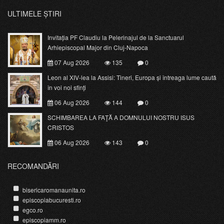
ULTIMELE ȘTIRI
Invitația PF Claudiu la Pelerinajul de la Sanctuarul
Arhiepiscopal Major din Cluj-Napoca
07 Aug 2026
135
0
Leon al XIV-lea la Assisi: Tineri, Europa și întreaga lume caută
în voi noi sfinți
06 Aug 2026
144
0
SCHIMBAREA LA FAŢĂ A DOMNULUI NOSTRU ISUS
CRISTOS
06 Aug 2026
143
0
RECOMANDĂRI
bisericaromanaunita.ro
episcopiabucuresti.ro
egco.ro
episcopiamm.ro