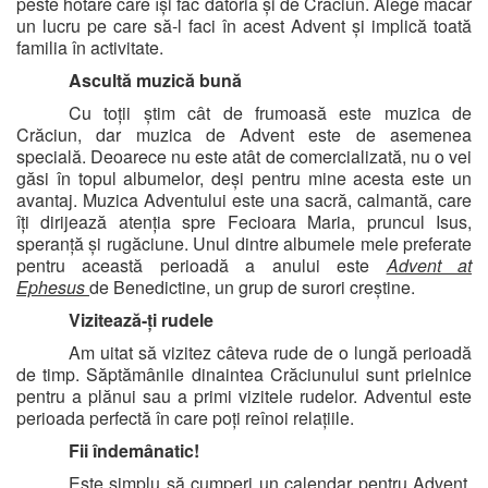
peste hotare care își fac datoria și de Crăciun. Alege măcar
un lucru pe care să-l faci în acest Advent și implică toată
familia în activitate.
Ascultă muzică bună
Cu toții știm cât de frumoasă este muzica de
Crăciun, dar muzica de Advent este de asemenea
specială. Deoarece nu este atât de comercializată, nu o vei
găsi în topul albumelor, deși pentru mine acesta este un
avantaj. Muzica Adventului este una sacră, calmantă, care
îți dirijează atenția spre Fecioara Maria, pruncul Isus,
speranță și rugăciune. Unul dintre albumele mele preferate
pentru această perioadă a anului este
Advent at
Ephesus
de Benedictine, un grup de surori creștine.
Vizitează-ți rudele
Am uitat să vizitez câteva rude de o lungă perioadă
de timp. Săptămânile dinaintea Crăciunului sunt prielnice
pentru a plănui sau a primi vizitele rudelor. Adventul este
perioada perfectă în care poți reînoi relațiile.
Fii îndemânatic!
Este simplu să cumperi un calendar pentru Advent,