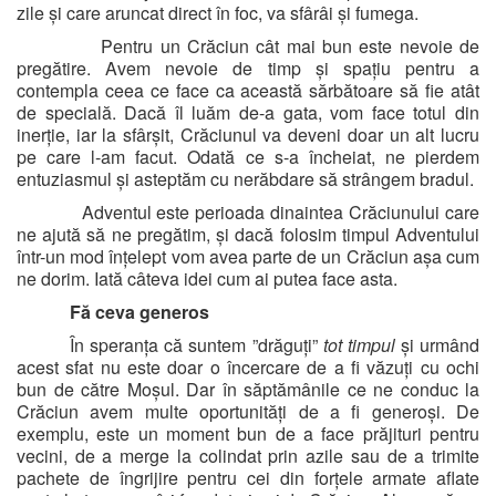
zile și care aruncat direct în foc, va sfârâi și fumega.
Pentru un Crăciun cât mai bun este nevoie de
pregătire. Avem nevoie de timp și spațiu pentru a
contempla ceea ce face ca această sărbătoare să fie atât
de specială. Dacă îl luăm de-a gata, vom face totul din
inerție, iar la sfârșit, Crăciunul va deveni doar un alt lucru
pe care l-am facut. Odată ce s-a încheiat, ne pierdem
entuziasmul și asteptăm cu nerăbdare să strângem bradul.
Adventul este perioada dinaintea Crăciunului care
ne ajută să ne pregătim, și dacă folosim timpul Adventului
într-un mod înțelept vom avea parte de un Crăciun așa cum
ne dorim. Iată câteva idei cum ai putea face asta.
Fă ceva generos
În speranța că suntem ”drăguți”
tot timpul
și urmând
acest sfat nu este doar o încercare de a fi văzuți cu ochi
bun de către Moșul. Dar în săptămânile ce ne conduc la
Crăciun avem multe oportunități de a fi generoși. De
exemplu, este un moment bun de a face prăjituri pentru
vecini, de a merge la colindat prin azile sau de a trimite
pachete de îngrijire pentru cei din forțele armate aflate