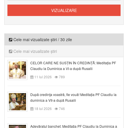
Cele mai vizualizate știri / 30 zile
Cele mai vizualizate știri
CELOR CARE NE SUSȚIN ÎN CREDINȚĂ: Meditația PF
Claudiu la Duminica a VI-a după Rusalii
11 Iul 2026
789
După credinţa voastră, fie vouă! Meditația PF Claudiu la
duminica a VII-a după Rusalii
18 Iul 2026
746
Adevăratul banchet: Meditația PF Claudiu la Duminica a