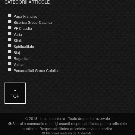
CATEGORII ARTICOLE
Papa Francisc
Biserica Greco-Catolica
PF Claudiu
Varia
Sfinti
Spiritualitate
Blaj
Rugaciuni
Vatican
Personalitati Greco-Catolice
TOP
© 2018 -
e-communio.ro
- Toate drepturile rezervate
Site-ul e-communio.ro nu își asumă responsabilitatea pentru articolele
publicate. Responsabilitatea articolelor revine autorilor.
Platformă realizată de Andrei Man