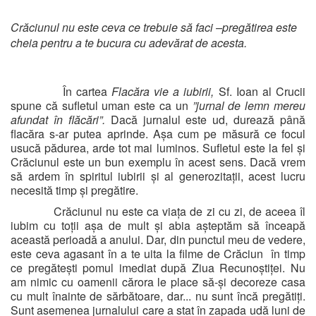
Crăciunul nu este ceva ce trebuie să faci –pregătirea este
cheia pentru a te bucura cu adevărat de acesta.
În cartea
Flacăra vie a iubirii,
Sf. Ioan al Crucii
spune că sufletul uman este ca un
”jurnal de lemn mereu
afundat în flăcări”.
Dacă jurnalul este ud, durează până
flacăra s-ar putea aprinde. Așa cum pe măsură ce focul
usucă pădurea, arde tot mai luminos. Sufletul este la fel și
Crăciunul este un bun exemplu în acest sens. Dacă vrem
să ardem în spiritul iubirii și al generozitații, acest lucru
necesită timp și pregătire.
Crăciunul nu este ca viața de zi cu zi, de aceea îl
iubim cu toții așa de mult și abia așteptăm să înceapă
această perioadă a anului. Dar, din punctul meu de vedere,
este ceva agasant în a te uita la filme de Crăciun
în timp
ce pregătești pomul imediat după Ziua Recunoștiței. Nu
am nimic cu oamenii cărora le place să-și decoreze casa
cu mult înainte de sărbătoare, dar... nu sunt încă pregătiți.
Sunt asemenea jurnalului care a stat în zapada udă luni de