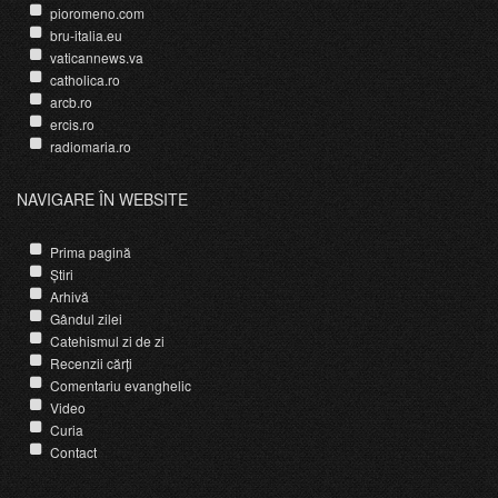
pioromeno.com
bru-italia.eu
vaticannews.va
catholica.ro
arcb.ro
ercis.ro
radiomaria.ro
NAVIGARE ÎN WEBSITE
Prima pagină
Știri
Arhivă
Gândul zilei
Catehismul zi de zi
Recenzii cărți
Comentariu evanghelic
Video
Curia
Contact