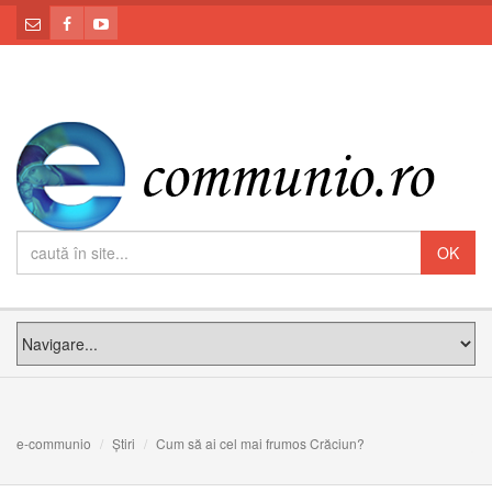
e-communio
Știri
Cum să ai cel mai frumos Crăciun?