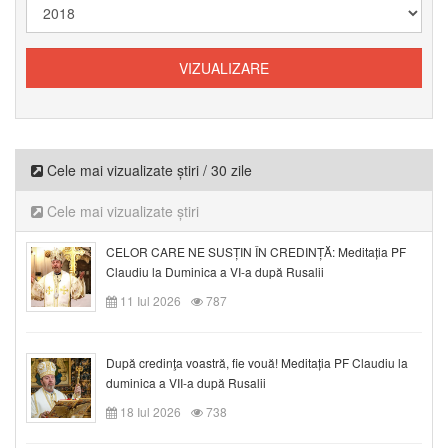
Cele mai vizualizate știri / 30 zile
Cele mai vizualizate știri
CELOR CARE NE SUSȚIN ÎN CREDINȚĂ: Meditația PF
Claudiu la Duminica a VI-a după Rusalii
11 Iul 2026
787
După credinţa voastră, fie vouă! Meditația PF Claudiu la
duminica a VII-a după Rusalii
18 Iul 2026
738