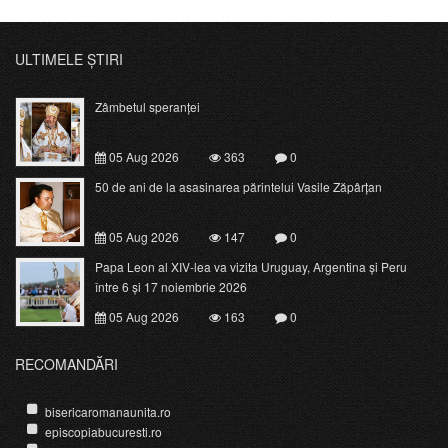
ULTIMELE ȘTIRI
Zâmbetul speranței
05 Aug 2026
363
0
50 de ani de la asasinarea părintelui Vasile Zăpârțan
05 Aug 2026
147
0
Papa Leon al XIV-lea va vizita Uruguay, Argentina și Peru
între 6 și 17 noiembrie 2026
05 Aug 2026
163
0
RECOMANDĂRI
bisericaromanaunita.ro
episcopiabucuresti.ro