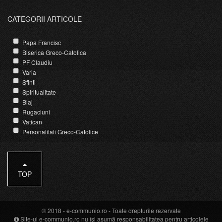
CATEGORII ARTICOLE
Papa Francisc
Biserica Greco-Catolica
PF Claudiu
Varia
Sfinti
Spiritualitate
Blaj
Rugaciuni
Vatican
Personalitati Greco-Catolice
TOP
© 2018 -
e-communio.ro
- Toate drepturile rezervate
Site-ul e-communio.ro nu își asumă responsabilitatea pentru articolele