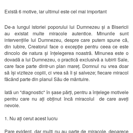
Există 6 motive, iar ultimul este cel mai important
De-a lungul istoriei poporului lui Dumnezeu și a Bisericii
au existat multe miracole autentice. Minunile sunt
intervențiile lui Dumnezeu, despre care putem spune că,
din iubire, Creatorul face o excepție pentru ceea ce este
dincolo de natura și înțelegerea noastră. Minunea este o
dovadă a lui Dumnezeu, o practică exclusivă a iubirii Sale,
care face parte dintr-un plan mareț. Domnul nu vrea doar
să își viziteze copiii, ci vrea să îi și salveze; fiecare miracol
făcând parte din planul Său de mântuire.
Iată un "diagnostic" în șase părți, pentru a înțelege motivele
pentru care nu ați obținut încă miracolul de care aveți
nevoie.
1. Nu ați cerut acest lucru
Pare evident, dar mulți nu au parte de miracole, deoarece