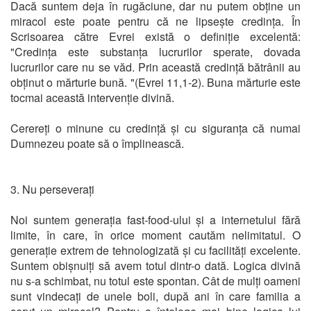
Dacă suntem deja în rugăciune, dar nu putem obține un
miracol este poate pentru că ne lipsește credința. În
Scrisoarea către Evrei există o definiție excelentă:
"Credința este substanța lucrurilor sperate, dovada
lucrurilor care nu se văd. Prin această credință bătrânii au
obținut o mărturie bună. "(Evrei 11,1-2). Buna mărturie este
tocmai această intervenție divină.
Cerereți o minune cu credință și cu siguranța că numai
Dumnezeu poate să o împlinească.
3. Nu perseverați
Noi suntem generația fast-food-ului și a internetului fără
limite, în care, în orice moment cautăm nelimitatul. O
generație extrem de tehnologizată și cu facilități excelente.
Suntem obișnuiți să avem totul dintr-o dată. Logica divină
nu s-a schimbat, nu totul este spontan. Cât de mulți oameni
sunt vindecați de unele boli, după ani în care familia a