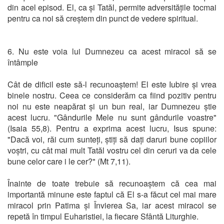
din acel episod. El, ca și Tatăl, permite adversitățile tocmai
pentru ca noi să creștem din punct de vedere spiritual.
6. Nu este voia lui Dumnezeu ca acest miracol să se
întâmple
Cât de dificil este să-l recunoaștem! El este Iubire și vrea
binele nostru. Ceea ce considerăm ca fiind pozitiv pentru
noi nu este neapărat și un bun real, iar Dumnezeu știe
acest lucru. "Gândurile Mele nu sunt gândurile voastre"
(Isaia 55,8). Pentru a exprima acest lucru, Isus spune:
"Dacă voi, răi cum sunteți, știți să dați daruri bune copiilor
voștri, cu cât mai mult Tatăl vostru cel din ceruri va da cele
bune celor care i le cer?" (Mt 7,11).
Înainte de toate trebuie să recunoaștem că cea mai
importantă minune este faptul că El s-a făcut cel mai mare
miracol prin Patima și Învierea Sa, iar acest miracol se
repetă în timpul Euharistiei, la fiecare Sfântă Liturghie.