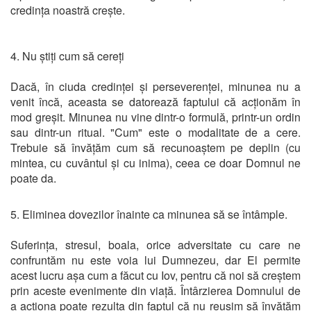
credința noastră crește.
4. Nu știți cum să cereți
Dacă, în ciuda credinței și perseverenței, minunea nu a
venit încă, aceasta se datorează faptului că acționăm în
mod greșit. Minunea nu vine dintr-o formulă, printr-un ordin
sau dintr-un ritual. "Cum" este o modalitate de a cere.
Trebuie să învățăm cum să recunoaștem pe deplin (cu
mintea, cu cuvântul și cu inima), ceea ce doar Domnul ne
poate da.
5. Eliminea dovezilor înainte ca minunea să se întâmple.
Suferința, stresul, boala, orice adversitate cu care ne
confruntăm nu este voia lui Dumnezeu, dar El permite
acest lucru așa cum a făcut cu Iov, pentru că noi să creștem
prin aceste evenimente din viață. Întârzierea Domnului de
a acționa poate rezulta din faptul că nu reușim să învățăm