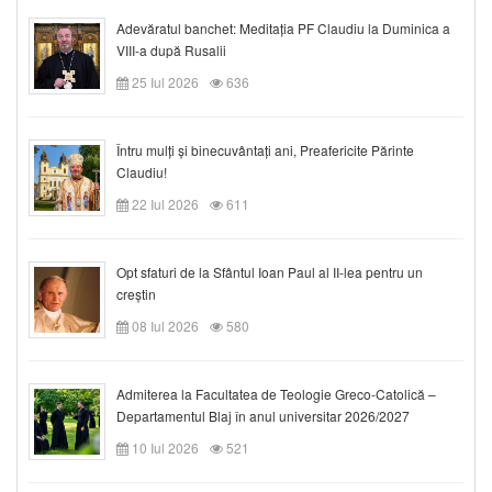
Adevăratul banchet: Meditația PF Claudiu la Duminica a
VIII-a după Rusalii
25 Iul 2026
636
Întru mulți și binecuvântați ani, Preafericite Părinte
Claudiu!
22 Iul 2026
611
Opt sfaturi de la Sfântul Ioan Paul al II-lea pentru un
creștin
08 Iul 2026
580
Admiterea la Facultatea de Teologie Greco-Catolică –
Departamentul Blaj în anul universitar 2026/2027
10 Iul 2026
521