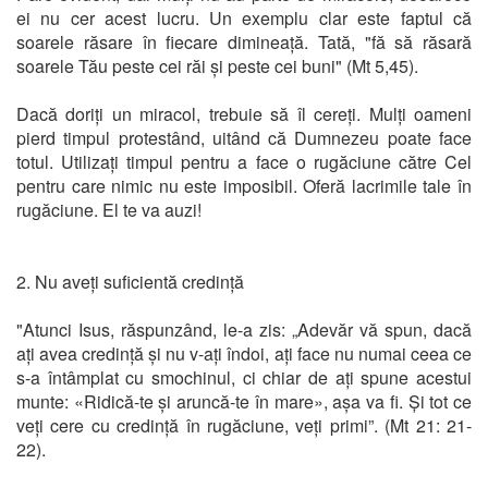
ei nu cer acest lucru. Un exemplu clar este faptul că
soarele răsare în fiecare dimineață. Tată, "fă să răsară
soarele Tău peste cei răi și peste cei buni" (Mt 5,45).
Dacă doriți un miracol, trebuie să îl cereți. Mulți oameni
pierd timpul protestând, uitând că Dumnezeu poate face
totul. Utilizați timpul pentru a face o rugăciune către Cel
pentru care nimic nu este imposibil. Oferă lacrimile tale în
rugăciune. El te va auzi!
2. Nu aveți suficientă credință
"Atunci Isus, răspunzând, le-a zis: „Adevăr vă spun, dacă
ați avea credință și nu v-ați îndoi, ați face nu numai ceea ce
s-a întâmplat cu smochinul, ci chiar de ați spune acestui
munte: «Ridică-te și aruncă-te în mare», așa va fi. Și tot ce
veți cere cu credință în rugăciune, veți primi”. (Mt 21: 21-
22).