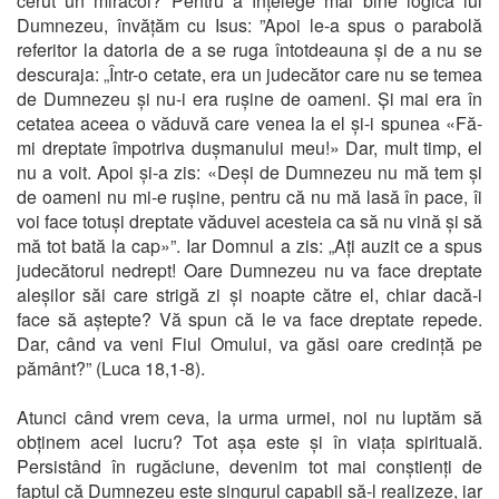
cerut un miracol? Pentru a înțelege mai bine logica lui
Dumnezeu, învățăm cu Isus: ”Apoi le-a spus o parabolă
referitor la datoria de a se ruga întotdeauna și de a nu se
descuraja: „Într-o cetate, era un judecător care nu se temea
de Dumnezeu și nu-i era rușine de oameni. Și mai era în
cetatea aceea o văduvă care venea la el și-i spunea «Fă-
mi dreptate împotriva dușmanului meu!» Dar, mult timp, el
nu a voit. Apoi și-a zis: «Deși de Dumnezeu nu mă tem și
de oameni nu mi-e rușine, pentru că nu mă lasă în pace, îi
voi face totuși dreptate văduvei acesteia ca să nu vină și să
mă tot bată la cap»”. Iar Domnul a zis: „Ați auzit ce a spus
judecătorul nedrept! Oare Dumnezeu nu va face dreptate
aleșilor săi care strigă zi și noapte către el, chiar dacă-i
face să aștepte? Vă spun că le va face dreptate repede.
Dar, când va veni Fiul Omului, va găsi oare credință pe
pământ?” (Luca 18,1-8).
Atunci când vrem ceva, la urma urmei, noi nu luptăm să
obținem acel lucru? Tot așa este și în viața spirituală.
Persistând în rugăciune, devenim tot mai conștienți de
faptul că Dumnezeu este singurul capabil să-l realizeze, iar