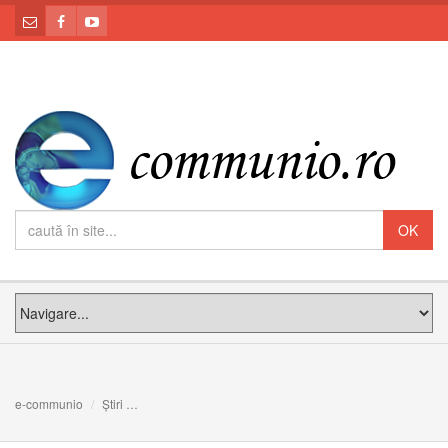
e-communio
Știri
De ce unele persoane au parte de miracole și altele nu?