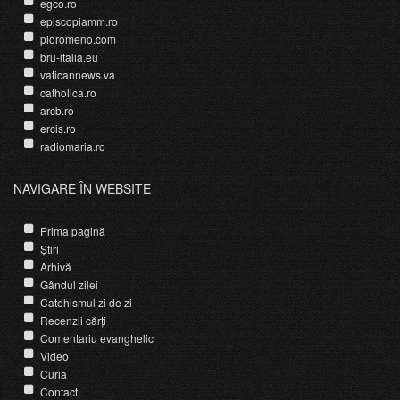
egco.ro
episcopiamm.ro
pioromeno.com
bru-italia.eu
vaticannews.va
catholica.ro
arcb.ro
ercis.ro
radiomaria.ro
NAVIGARE ÎN WEBSITE
Prima pagină
Știri
Arhivă
Gândul zilei
Catehismul zi de zi
Recenzii cărți
Comentariu evanghelic
Video
Curia
Contact