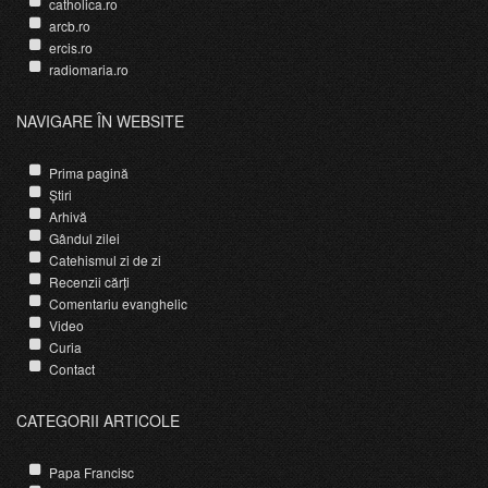
catholica.ro
arcb.ro
ercis.ro
radiomaria.ro
NAVIGARE ÎN WEBSITE
Prima pagină
Știri
Arhivă
Gândul zilei
Catehismul zi de zi
Recenzii cărți
Comentariu evanghelic
Video
Curia
Contact
CATEGORII ARTICOLE
Papa Francisc