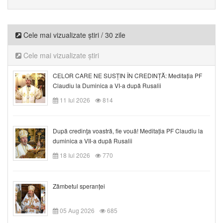
Cele mai vizualizate știri / 30 zile
Cele mai vizualizate știri
CELOR CARE NE SUSȚIN ÎN CREDINȚĂ: Meditația PF
Claudiu la Duminica a VI-a după Rusalii
11 Iul 2026
814
După credinţa voastră, fie vouă! Meditația PF Claudiu la
duminica a VII-a după Rusalii
18 Iul 2026
770
Zâmbetul speranței
05 Aug 2026
685