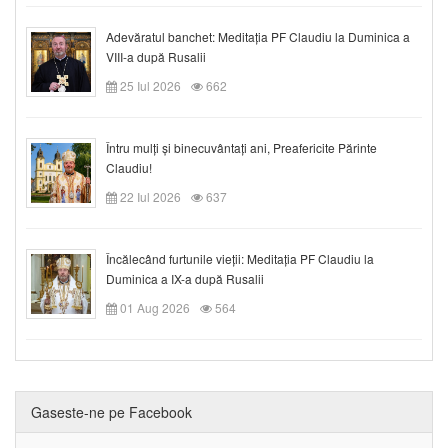
Adevăratul banchet: Meditația PF Claudiu la Duminica a
VIII-a după Rusalii
25 Iul 2026
662
Întru mulți și binecuvântați ani, Preafericite Părinte
Claudiu!
22 Iul 2026
637
Încălecând furtunile vieții: Meditația PF Claudiu la
Duminica a IX-a după Rusalii
01 Aug 2026
564
Gaseste-ne pe Facebook