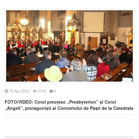
19 Apr 2022
3743
0
FOTO/VIDEO: Corul preoțesc „Presbyterion” și Corul
„Angeli”, protagoniști ai Concertului de Paști de la Catedrala
„Schimbarea la Față”, Cluj-Napoca