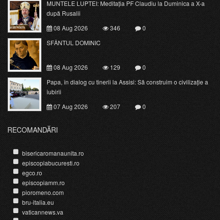
MUNTELE LUPTEI: Meditația PF Claudiu la Duminica a X-a
după Rusalii
08 Aug 2026
346
0
SFÂNTUL DOMINIC
08 Aug 2026
129
0
Papa, în dialog cu tinerii la Assisi: Să construim o civilizație a
iubirii
07 Aug 2026
207
0
RECOMANDĂRI
bisericaromanaunita.ro
episcopiabucuresti.ro
egco.ro
episcopiamm.ro
pioromeno.com
bru-italia.eu
vaticannews.va