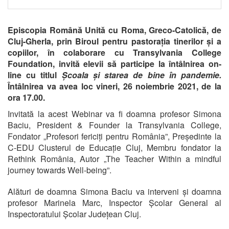
Episcopia Română Unită cu Roma, Greco-Catolică, de
Cluj-Gherla, prin Biroul pentru pastorația tinerilor și a
copiilor, în colaborare cu Transylvania College
Foundation, invită elevii să participe la întâlnirea on-
line
cu titlul
Școala și starea de bine în pandemie.
Întâlnirea va avea loc vineri, 26 noiembrie 2021, de la
ora 17.00.
Invitată la acest Webinar va fi doamna profesor Simona
Baciu, President & Founder la Transylvania College,
Fondator „Profesori fericiți pentru România”, Președinte la
C-EDU Clusterul de Educație Cluj, Membru fondator la
Rethink România, Autor „The Teacher Within a mindful
journey towards Well-being”.
Alături de doamna Simona Baciu va interveni și doamna
profesor Marinela Marc, Inspector Școlar General al
Inspectoratului Școlar Județean Cluj.