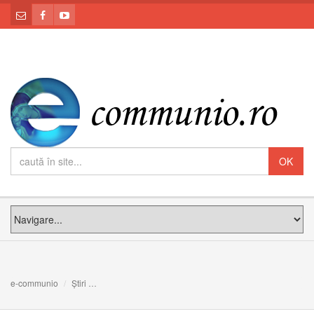
e-communio
Știri
Elevii sunt invitați la întâlnirea on-line: Școala și stare