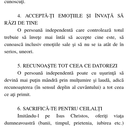
cunoscuți.
4. ACCEPTĂ-ȚI EMOȚIILE ȘI ÎNVAȚĂ SĂ
RÂZI DE TINE
O persoană independentă care controlează totul
trebuie să învețe mai întâi să accepte cine este, să
cunoască inclusiv emoțiile sale și să nu se ia atât de în
serios, uneori.
5. RECUNOAȘTE TOT CEEA CE DATOREZI
O persoană independentă poate cu ușurință să
devină mai puțin mândră prin mulțumire și laudă, adică
recunoașterea (în sensul deplin al cuvântului) a tot ceea
ce ați primit.
6. SACRIFICĂ-TE PENTRU CEILALȚI
Imitându-l pe Isus Christos, oferiți viața
dumneavoastră (banii, timpul, prietenia, iubirea etc.)