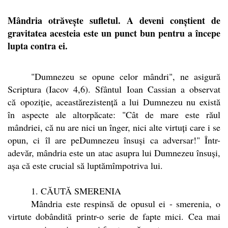
Mândria otrăvește sufletul. A deveni conștient de
gravitatea acesteia este un punct bun pentru a începe
lupta contra ei.
"Dumnezeu se opune celor mândri", ne asigură
Scriptura (Iacov 4,6). Sfântul Ioan Cassian a observat
că opoziție, aceastărezistență a lui Dumnezeu nu există
în aspecte ale altorpăcate: "Cât de mare este răul
mândriei, că nu are nici un înger, nici alte virtuți care i se
opun, ci îl are peDumnezeu însuși ca adversar!" Într-
adevăr, mândria este un atac asupra lui Dumnezeu însuși,
așa că este crucial să luptămîmpotriva lui.
1. CĂUTĂ SMERENIA
Mândria este respinsă de opusul ei - smerenia, o
virtute dobândită printr-o serie de fapte mici. Cea mai