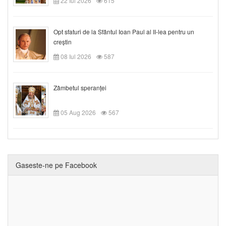
22 Iul 2026
615
Opt sfaturi de la Sfântul Ioan Paul al II-lea pentru un
creștin
08 Iul 2026
587
Zâmbetul speranței
05 Aug 2026
567
Gaseste-ne pe Facebook