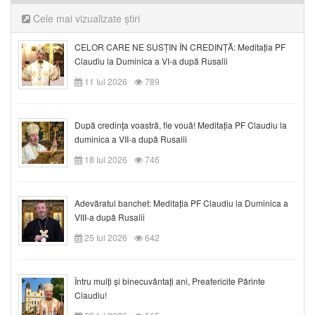
Cele mai vizualizate știri
CELOR CARE NE SUSȚIN ÎN CREDINȚĂ: Meditația PF
Claudiu la Duminica a VI-a după Rusalii
11 Iul 2026
789
După credinţa voastră, fie vouă! Meditația PF Claudiu la
duminica a VII-a după Rusalii
18 Iul 2026
746
Adevăratul banchet: Meditația PF Claudiu la Duminica a
VIII-a după Rusalii
25 Iul 2026
642
Întru mulți și binecuvântați ani, Preafericite Părinte
Claudiu!