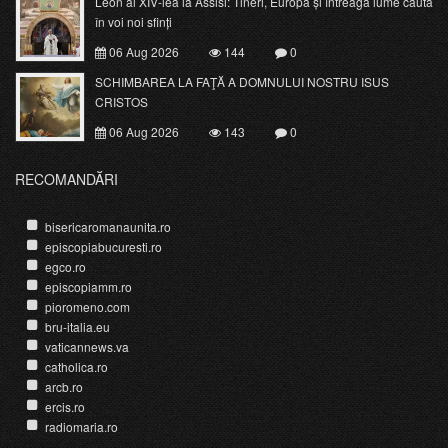
Leon al XIV-lea la Assisi: Tineri, Europa și întreaga lume caută
în voi noi sfinți
06 Aug 2026
144
0
SCHIMBAREA LA FAŢĂ A DOMNULUI NOSTRU ISUS
CRISTOS
06 Aug 2026
143
0
RECOMANDĂRI
bisericaromanaunita.ro
episcopiabucuresti.ro
egco.ro
episcopiamm.ro
pioromeno.com
bru-italia.eu
vaticannews.va
catholica.ro
arcb.ro
ercis.ro
radiomaria.ro