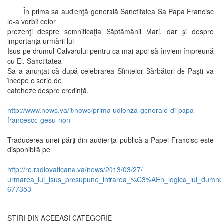
În prima sa audienţă generală Sanctitatea Sa Papa Francisc
le-a vorbit celor
prezenţi despre semnificaţia Săptămânii Mari, dar şi despre
importanţa urmării lui
Isus pe drumul Calvarului pentru ca mai apoi să înviem împreună
cu El. Sanctitatea
Sa a anunţat că după celebrarea Sfintelor Sărbători de Paşti va
începe o serie de
cateheze despre credinţă.
http://www.news.va/it/news/prima-udienza-generale-di-papa-
francesco-gesu-non
Traducerea unei părţi din audienţa publică a Papei Francisc este
disponibilă pe
http://ro.radiovaticana.va/news/2013/03/27/
urmarea_lui_isus_presupune_intrarea_%C3%AEn_logica_lui_dumn
677353
ȘTIRI DIN ACEEAȘI CATEGORIE