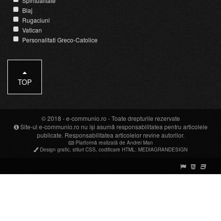
Spiritualitate
Blaj
Rugaciuni
Vatican
Personalitati Greco-Catolice
TOP
© 2018 -
e-communio.ro
- Toate drepturile rezervate
Site-ul e-communio.ro nu își asumă responsabilitatea pentru articolele
publicate. Responsabilitatea articolelor revine autorilor.
Platformă realizată de Andrei Man
Design grafic
,
stiluri CSS
,
codificare HTML
:
MEDIAGRANDESIGN