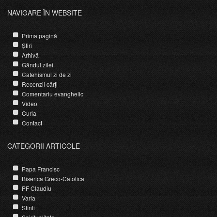
NAVIGARE ÎN WEBSITE
Prima pagină
Știri
Arhivă
Gândul zilei
Catehismul zi de zi
Recenzii cărți
Comentariu evanghelic
Video
Curia
Contact
CATEGORII ARTICOLE
Papa Francisc
Biserica Greco-Catolica
PF Claudiu
Varia
Sfinti