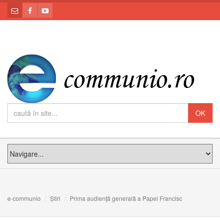
e-communio
Știri
Prima audienţă generală a Papei Francisc