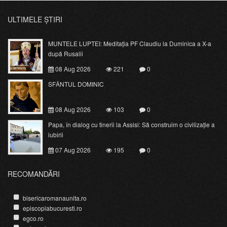
ULTIMELE ȘTIRI
MUNTELE LUPTEI: Meditația PF Claudiu la Duminica a X-a
după Rusalii
08 Aug 2026
221
0
SFÂNTUL DOMINIC
08 Aug 2026
103
0
Papa, în dialog cu tinerii la Assisi: Să construim o civilizație a
iubirii
07 Aug 2026
195
0
RECOMANDĂRI
bisericaromanaunita.ro
episcopiabucuresti.ro
egco.ro