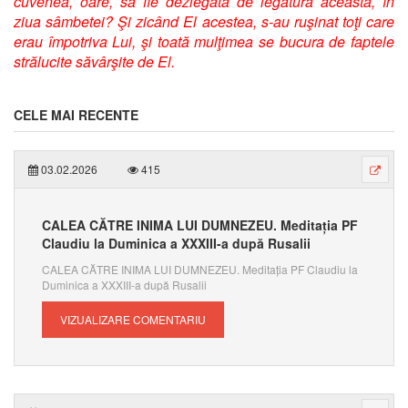
cuvenea, oare, să fie dezlegată de legătura aceasta, în
ziua sâmbetei? Şi zicând El acestea, s-au ruşinat toţi care
erau împotriva Lui, şi toată mulţimea se bucura de faptele
strălucite săvârşite de El.
CELE MAI RECENTE
03.02.2026
415
CALEA CĂTRE INIMA LUI DUMNEZEU. Meditația PF
Claudiu la Duminica a XXXIII-a după Rusalii
CALEA CĂTRE INIMA LUI DUMNEZEU. Meditația PF Claudiu la
Duminica a XXXIII-a după Rusalii
VIZUALIZARE COMENTARIU