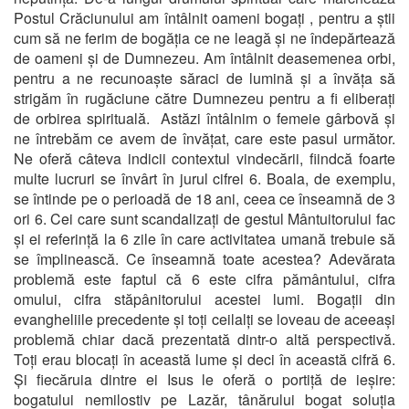
Postul Crăciunului am întâlnit oameni bogați , pentru a știi
cum să ne ferim de bogăția ce ne leagă și ne îndepărtează
de oameni și de Dumnezeu. Am întâlnit deasemenea orbi,
pentru a ne recunoaște săraci de lumină și a învăța să
strigăm în rugăciune către Dumnezeu pentru a fi eliberați
de orbirea spirituală. Astăzi întâlnim o femeie gârbovă și
ne întrebăm ce avem de învățat, care este pasul următor.
Ne oferă câteva indicii contextul vindecării, fiindcă foarte
multe lucruri se învârt în jurul cifrei 6. Boala, de exemplu,
se întinde pe o perioadă de 18 ani, ceea ce înseamnă de 3
ori 6. Cei care sunt scandalizați de gestul Mântuitorului fac
și ei referință la 6 zile în care activitatea umană trebuie să
se împlinească. Ce înseamnă toate acestea? Adevărata
problemă este faptul că 6 este cifra pământului, cifra
omului, cifra stăpânitorului acestei lumi. Bogații din
evangheliile precedente și toți ceilalți se loveau de aceeași
problemă chiar dacă prezentată dintr-o altă perspectivă.
Toți erau blocați în această lume și deci în această cifră 6.
Și fiecăruia dintre ei Isus le oferă o portiță de ieșire:
bogatului nemilostiv pe Lazăr, tânărului bogat soluția