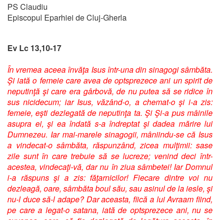
PS Claudiu
Episcopul Eparhiei de Cluj-Gherla
Ev Lc 13,10-17
În vremea aceea învăţa Isus într-una din sinagogi sâmbăta.
Şi iată o femeie care avea de optsprezece ani un spirit de
neputinţă şi care era gârbovă, de nu putea să se ridice în
sus nicidecum; iar Isus, văzând-o, a chemat-o şi i-a zis:
femeie, eşti dezlegată de neputinţa ta. Şi Şi-a pus mâinile
asupra ei, şi ea îndată s-a îndreptat şi dadea mărire lui
Dumnezeu. Iar mai-marele sinagogii, mâniindu-se că Isus
a vindecat-o sâmbăta, răspunzând, zicea mulţimii: sase
zile sunt în care trebuie să se lucreze; venind deci într-
acestea, vindecaţi-vă, dar nu în ziua sâmbetei! Iar Domnul
i-a răspuns şi a zis: făţarnicilor! Fiecare dintre voi nu
dezleagă, oare, sâmbăta boul său, sau asinul de la iesle, şi
nu-l duce să-l adape? Dar aceasta, fiică a lui Avraam fiind,
pe care a legat-o satana, iată de optsprezece ani, nu se