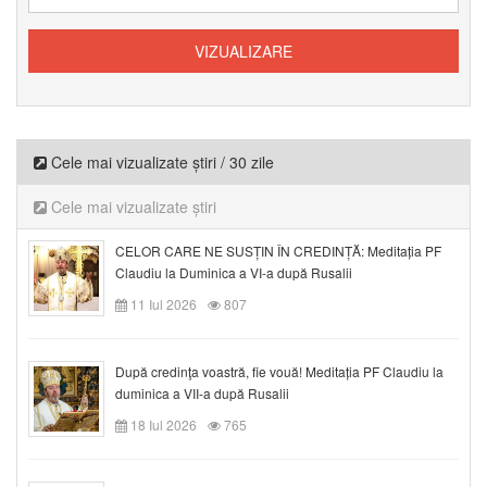
Cele mai vizualizate știri / 30 zile
Cele mai vizualizate știri
CELOR CARE NE SUSȚIN ÎN CREDINȚĂ: Meditația PF
Claudiu la Duminica a VI-a după Rusalii
11 Iul 2026
807
După credinţa voastră, fie vouă! Meditația PF Claudiu la
duminica a VII-a după Rusalii
18 Iul 2026
765