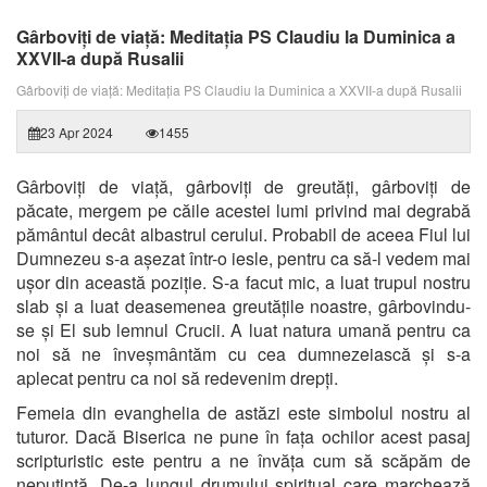
Gârboviți de viață: Meditația PS Claudiu la Duminica a
XXVII-a după Rusalii
Gârboviți de viață: Meditația PS Claudiu la Duminica a XXVII-a după Rusalii
23 Apr 2024
1455
Gârboviți de viață, gârboviți de greutăți, gârboviți de
păcate, mergem pe căile acestei lumi privind mai degrabă
pământul decât albastrul cerului. Probabil de aceea Fiul lui
Dumnezeu s-a așezat într-o iesle, pentru ca să-l vedem mai
ușor din această poziție. S-a facut mic, a luat trupul nostru
slab și a luat deasemenea greutățile noastre, gârbovindu-
se și El sub lemnul Crucii. A luat natura umană pentru ca
noi să ne înveșmântăm cu cea dumnezeiască și s-a
aplecat pentru ca noi să redevenim drepți.
Femeia din evanghelia de astăzi este simbolul nostru al
tuturor. Dacă Biserica ne pune în fața ochilor acest pasaj
scripturistic este pentru a ne învăța cum să scăpăm de
neputință. De-a lungul drumului spiritual care marchează