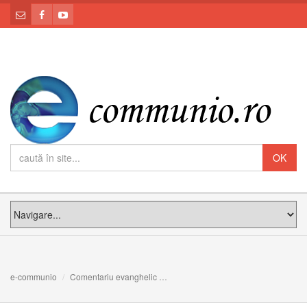
e-communio
Comentariu evanghelic
Gârboviți de viață: Meditația PS Cla