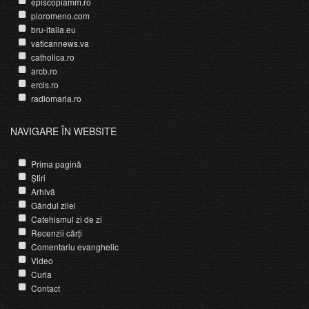
episcopiamm.ro
pioromeno.com
bru-italia.eu
vaticannews.va
catholica.ro
arcb.ro
ercis.ro
radiomaria.ro
NAVIGARE ÎN WEBSITE
Prima pagină
Știri
Arhivă
Gândul zilei
Catehismul zi de zi
Recenzii cărți
Comentariu evanghelic
Video
Curia
Contact