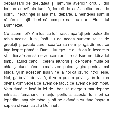
debarasării de greutatea și lanțurile averilor, orbului din
Ierihon adevărata lumină, femeii de astăzi eliberarea de
spiritul neputinței și așa mai departe. Bineînțeles sunt și
rămân cu toții liberi să accepte sau nu darul Fiului lui
Dumnezeu.
Ce facem noi? Am fost cu toții răscumpărați prin botez din
robia acestei lumi, însă nu de aceea suntem scutiți de
greutăți și păcate care încearcă să ne împingă din nou cu
fața înspre pământ. Ritmul liturgic ne ajută ca în fiecare zi
și în fiecare an să ne aducem aminte că Isus ne ridică tot
timpul atunci când îi cerem ajutorul și de foarte multe ori
chiar și atunci când nu mai avem putere și glas pentu a mai
striga. Și în acest an Isus vine la noi ca prunc într-o iesle.
Noi, gârboviți de viață, îl vom putem privi, și în lumina
divină vom vedea ce avem de făcut, ce avem de schimbat.
Vom rămâne însă la fel de liberi să mergem mai departe
întristați, rămânând în lanțul perfid al acestei lumi ori să
lepădăm lanțurile robiei și să ne avântăm cu tărie înspre a
șaptea și veșnica zi a Domnului!