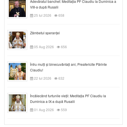
Adevăratul banchet: Meditația PF Claudiu la Duminica a
VIII-a după Rusalii
25 Iul 2026
658
Zâmbetul speranței
05 Aug 2026
656
Întru mulți și binecuvântați ani, Preafericite Părinte
Claudiu!
22 Iul 2026
632
Încălecând furtunile vieții: Meditația PF Claudiu la
Duminica a IX-a după Rusalii
01 Aug 2026
559