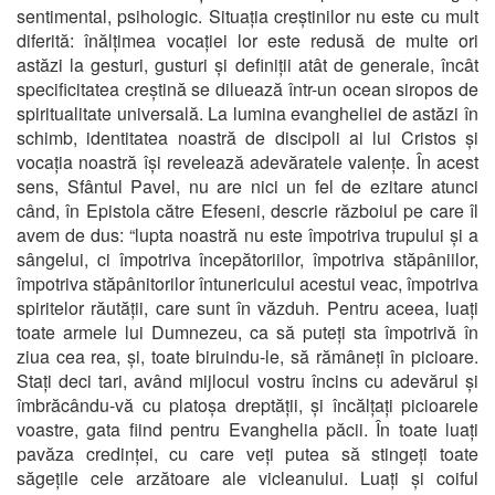
sentimental, psihologic. Situația creștinilor nu este cu mult
diferită: înălțimea vocației lor este redusă de multe ori
astăzi la gesturi, gusturi și definiții atât de generale, încât
specificitatea creștină se diluează într-un ocean siropos de
spiritualitate universală. La lumina evangheliei de astăzi în
schimb, identitatea noastră de discipoli ai lui Cristos și
vocația noastră își revelează adevăratele valențe. În acest
sens, Sfântul Pavel, nu are nici un fel de ezitare atunci
când, în Epistola către Efeseni, descrie războiul pe care îl
avem de dus: “lupta noastră nu este împotriva trupului și a
sângelui, ci împotriva începătoriilor, împotriva stăpâniilor,
împotriva stăpânitorilor întunericului acestui veac, împotriva
spiritelor răutății, care sunt în văzduh. Pentru aceea, luați
toate armele lui Dumnezeu, ca să puteți sta împotrivă în
ziua cea rea, și, toate biruindu-le, să rămâneți în picioare.
Stați deci tari, având mijlocul vostru încins cu adevărul și
îmbrăcându-vă cu platoșa dreptății, și încălțați picioarele
voastre, gata fiind pentru Evanghelia păcii. În toate luați
pavăza credinței, cu care veți putea să stingeți toate
săgețile cele arzătoare ale vicleanului. Luați și coiful