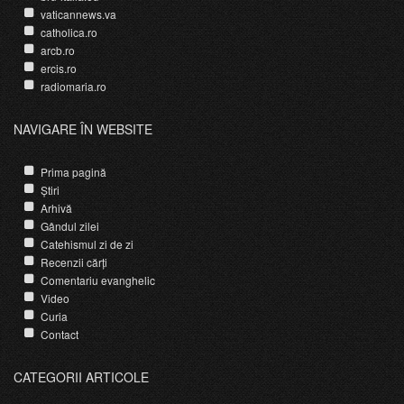
vaticannews.va
catholica.ro
arcb.ro
ercis.ro
radiomaria.ro
NAVIGARE ÎN WEBSITE
Prima pagină
Știri
Arhivă
Gândul zilei
Catehismul zi de zi
Recenzii cărți
Comentariu evanghelic
Video
Curia
Contact
CATEGORII ARTICOLE