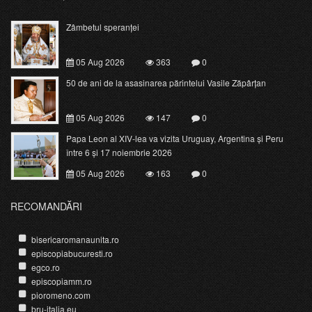
Zâmbetul speranței
05 Aug 2026
363
0
50 de ani de la asasinarea părintelui Vasile Zăpârțan
05 Aug 2026
147
0
Papa Leon al XIV-lea va vizita Uruguay, Argentina și Peru
între 6 și 17 noiembrie 2026
05 Aug 2026
163
0
RECOMANDĂRI
bisericaromanaunita.ro
episcopiabucuresti.ro
egco.ro
episcopiamm.ro
pioromeno.com
bru-italia.eu