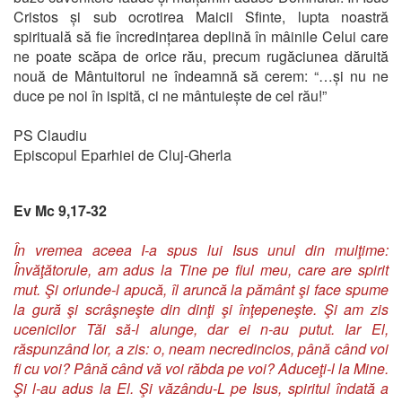
Cristos și sub ocrotirea Maicii Sfinte, lupta noastră
spirituală să fie încredințarea deplină în mâinile Celui care
ne poate scăpa de orice rău, precum rugăciunea dăruită
nouă de Mântuitorul ne îndeamnă să cerem: “…și nu ne
duce pe noi în ispită, ci ne mântuiește de cel rău!”
PS Claudiu
Episcopul Eparhiei de Cluj-Gherla
Ev Mc 9,17-32
În vremea aceea I-a spus lui Isus unul din mulţime:
Învăţătorule, am adus la Tine pe fiul meu, care are spirit
mut. Şi oriunde-l apucă, îl aruncă la pământ şi face spume
la gură şi scrâşneşte din dinţi şi înţepeneşte. Şi am zis
ucenicilor Tăi să-l alunge, dar ei n-au putut. Iar El,
răspunzând lor, a zis: o, neam necredincios, până când voi
fi cu voi? Până când vă voi răbda pe voi? Aduceţi-l la Mine.
Şi l-au adus la El. Şi văzându-L pe Isus, spiritul îndată a