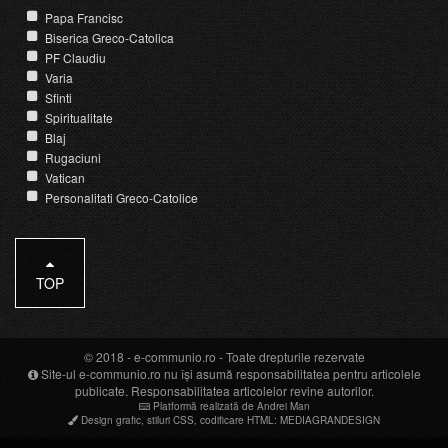
Papa Francisc
Biserica Greco-Catolica
PF Claudiu
Varia
Sfinti
Spiritualitate
Blaj
Rugaciuni
Vatican
Personalitati Greco-Catolice
TOP
© 2018 -
e-communio.ro
- Toate drepturile rezervate
Site-ul e-communio.ro nu își asumă responsabilitatea pentru articolele
publicate. Responsabilitatea articolelor revine autorilor.
Platformă realizată de Andrei Man
Design grafic
,
stiluri CSS
,
codificare HTML
:
MEDIAGRANDESIGN