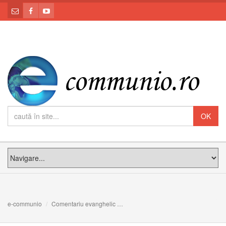
e-communio
Comentariu evanghelic
UN CREȘTINISM NEÎNDULCIT: Meditaț