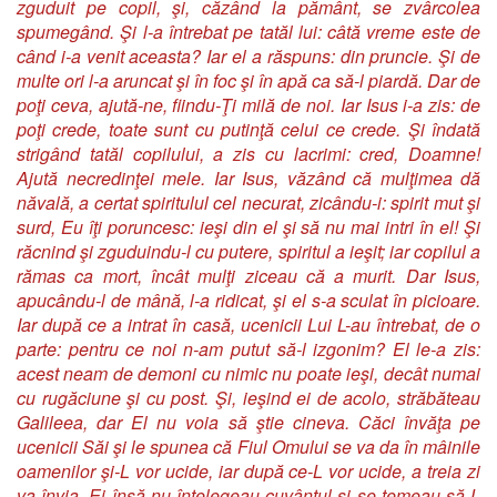
zguduit pe copil, şi, căzând la pământ, se zvârcolea
spumegând. Şi l-a întrebat pe tatăl lui: câtă vreme este de
când i-a venit aceasta? Iar el a răspuns: din pruncie. Şi de
multe ori l-a aruncat şi în foc şi în apă ca să-l piardă. Dar de
poţi ceva, ajută-ne, fiindu-Ţi milă de noi. Iar Isus i-a zis: de
poţi crede, toate sunt cu putinţă celui ce crede. Şi îndată
strigând tatăl copilului, a zis cu lacrimi: cred, Doamne!
Ajută necredinţei mele. Iar Isus, văzând că mulţimea dă
năvală, a certat spiritulul cel necurat, zicându-i: spirit mut şi
surd, Eu îţi poruncesc: ieşi din el şi să nu mai intri în el! Şi
răcnind şi zguduindu-l cu putere, spiritul a ieşit; iar copilul a
rămas ca mort, încât mulţi ziceau că a murit. Dar Isus,
apucându-l de mână, l-a ridicat, şi el s-a sculat în picioare.
Iar după ce a intrat în casă, ucenicii Lui L-au întrebat, de o
parte: pentru ce noi n-am putut să-l izgonim? El le-a zis:
acest neam de demoni cu nimic nu poate ieşi, decât numai
cu rugăciune şi cu post. Şi, ieşind ei de acolo, străbăteau
Galileea, dar El nu voia să ştie cineva. Căci învăţa pe
ucenicii Săi şi le spunea că Fiul Omului se va da în mâinile
oamenilor şi-L vor ucide, iar după ce-L vor ucide, a treia zi
va învia. Ei însă nu înţelegeau cuvântul şi se temeau să-L