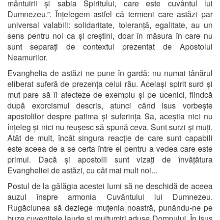
mântuirii și sabia Spiritului, care este cuvântul lui
Dumnezeu.”. Înțelegem astfel că termeni care astăzi par
universal valabili: solidaritate, toleranță, egalitate, au un
sens pentru noi ca și creștini, doar în măsura în care nu
sunt separați de contextul prezentat de Apostolul
Neamurilor.
Evanghelia de astăzi ne pune în gardă: nu numai tânărul
eliberat suferă de prezența celui rău. Același spirit surd și
mut pare să îi afecteze de exemplu și pe ucenici, fiindcă
după exorcismul descris, atunci când Isus vorbește
apostolilor despre patima și suferința Sa, aceștia nici nu
înțeleg și nici nu reușesc să spună ceva. Sunt surzi și muți.
Atât de mult, încât singura reacție de care sunt capabili
este aceea de a se certa între ei pentru a vedea care este
primul. Dacă și apostolii sunt vizați de învățătura
Evangheliei de astăzi, cu cât mai mult noi...
Postul de la gălăgia acestei lumi să ne deschidă de aceea
auzul înspre armonia Cuvântului lui Dumnezeu.
Rugăciunea să dezlege muțenia noastră, punându-ne pe
buze cuvenitele laude și mulțumiri aduse Domnului. În Isus