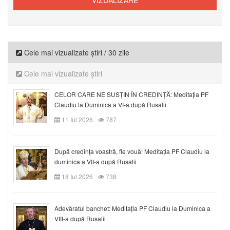
Cele mai vizualizate știri / 30 zile
Cele mai vizualizate știri
CELOR CARE NE SUSȚIN ÎN CREDINȚĂ: Meditația PF
Claudiu la Duminica a VI-a după Rusalii
11 Iul 2026
787
După credinţa voastră, fie vouă! Meditația PF Claudiu la
duminica a VII-a după Rusalii
18 Iul 2026
738
Adevăratul banchet: Meditația PF Claudiu la Duminica a
VIII-a după Rusalii