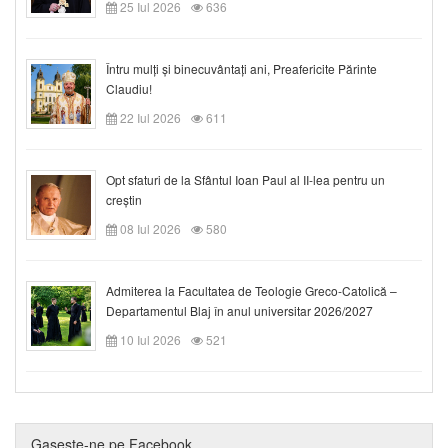
25 Iul 2026
636
Întru mulți și binecuvântați ani, Preafericite Părinte
Claudiu!
22 Iul 2026
611
Opt sfaturi de la Sfântul Ioan Paul al II-lea pentru un
creștin
08 Iul 2026
580
Admiterea la Facultatea de Teologie Greco-Catolică –
Departamentul Blaj în anul universitar 2026/2027
10 Iul 2026
521
Gaseste-ne pe Facebook