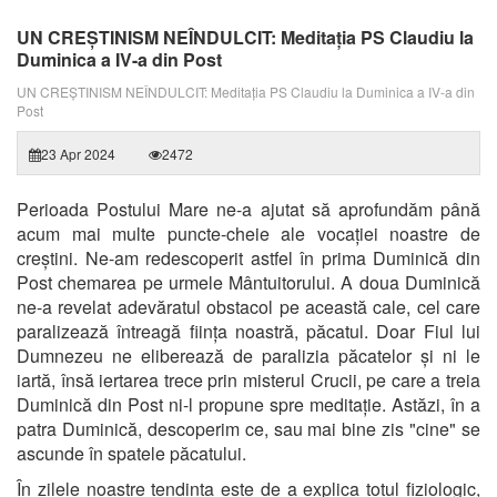
UN CREȘTINISM NEÎNDULCIT: Meditația PS Claudiu la
Duminica a IV-a din Post
UN CREȘTINISM NEÎNDULCIT: Meditația PS Claudiu la Duminica a IV-a din
Post
23 Apr 2024
2472
Perioada Postului Mare ne-a ajutat să aprofundăm până
acum mai multe puncte-cheie ale vocației noastre de
creștini. Ne-am redescoperit astfel în prima Duminică din
Post chemarea pe urmele Mântuitorului. A doua Duminică
ne-a revelat adevăratul obstacol pe această cale, cel care
paralizează întreagă ființa noastră, păcatul. Doar Fiul lui
Dumnezeu ne eliberează de paralizia păcatelor și ni le
iartă, însă iertarea trece prin misterul Crucii, pe care a treia
Duminică din Post ni-l propune spre meditație. Astăzi, în a
patra Duminică, descoperim ce, sau mai bine zis "cine" se
ascunde în spatele păcatului.
În zilele noastre tendința este de a explica totul fiziologic,