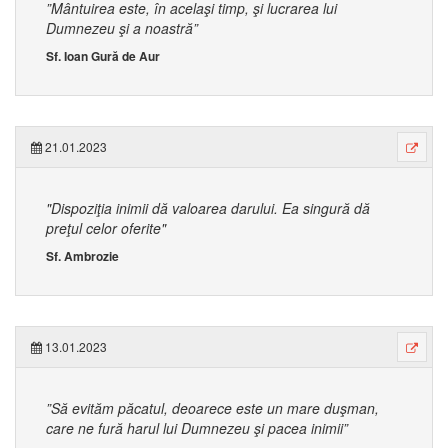
”Mântuirea este, în acelaşi timp, şi lucrarea lui
Dumnezeu şi a noastră”
Sf. Ioan Gură de Aur
21.01.2023
"Dispoziţia inimii dă valoarea darului. Ea singură dă
preţul celor oferite"
Sf. Ambrozie
13.01.2023
”Să evităm păcatul, deoarece este un mare duşman,
care ne fură harul lui Dumnezeu şi pacea inimii”