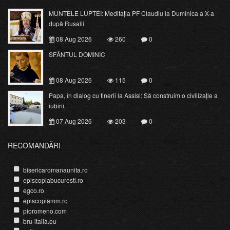
MUNTELE LUPTEI: Meditația PF Claudiu la Duminica a X-a
după Rusalii
08 Aug 2026
260
0
SFÂNTUL DOMINIC
08 Aug 2026
115
0
Papa, în dialog cu tinerii la Assisi: Să construim o civilizație a
iubirii
07 Aug 2026
203
0
RECOMANDĂRI
bisericaromanaunita.ro
episcopiabucuresti.ro
egco.ro
episcopiamm.ro
pioromeno.com
bru-italia.eu