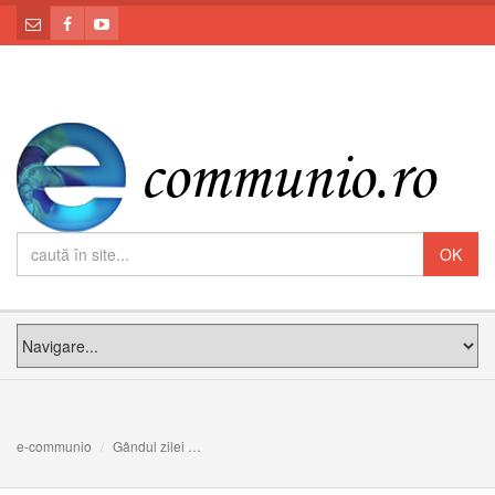
e-communio
Gândul zilei
”Dumnezeu rânduieşte faptele noastre mai bine 