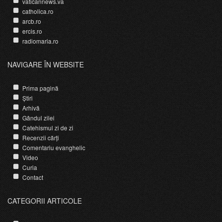
vaticannews.va
catholica.ro
arcb.ro
ercis.ro
radiomaria.ro
NAVIGARE ÎN WEBSITE
Prima pagină
Știri
Arhivă
Gândul zilei
Catehismul zi de zi
Recenzii cărți
Comentariu evanghelic
Video
Curia
Contact
CATEGORII ARTICOLE