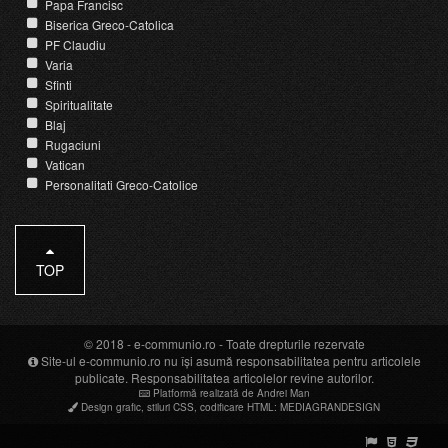
Papa Francisc
Biserica Greco-Catolica
PF Claudiu
Varia
Sfinti
Spiritualitate
Blaj
Rugaciuni
Vatican
Personalitati Greco-Catolice
TOP
© 2018 -
e-communio.ro
- Toate drepturile rezervate
Site-ul e-communio.ro nu își asumă responsabilitatea pentru articolele
publicate. Responsabilitatea articolelor revine autorilor.
Platformă realizată de Andrei Man
Design grafic
,
stiluri CSS
,
codificare HTML
:
MEDIAGRANDESIGN