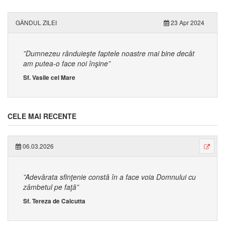
GÂNDUL ZILEI
23 Apr 2024
”Dumnezeu rânduieşte faptele noastre mai bine decât
am putea-o face noi înşine”
Sf. Vasile cel Mare
CELE MAI RECENTE
06.03.2026
”Adevărata sfinţenie constă în a face voia Domnului cu
zâmbetul pe faţă”
Sf. Tereza de Calcutta