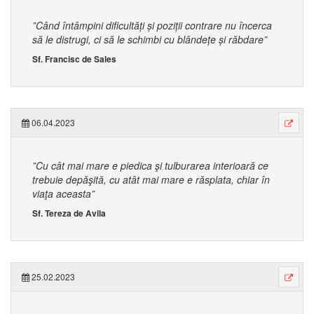
”Când întâmpini dificultăți și poziții contrare nu încerca
să le distrugi, ci să le schimbi cu blândețe și răbdare”
Sf. Francisc de Sales
06.04.2023
”Cu cât mai mare e piedica şi tulburarea interioară ce
trebuie depăşită, cu atât mai mare e răsplata, chiar în
viaţa aceasta”
Sf. Tereza de Avila
25.02.2023