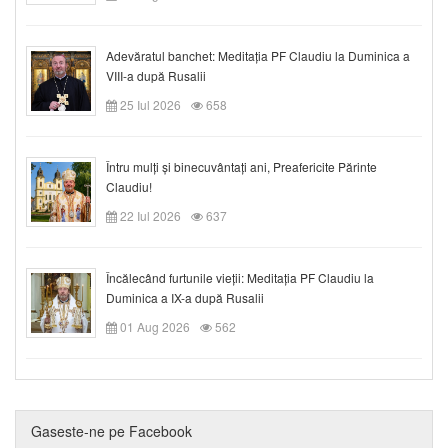
Adevăratul banchet: Meditația PF Claudiu la Duminica a
VIII-a după Rusalii
25 Iul 2026
658
Întru mulți și binecuvântați ani, Preafericite Părinte
Claudiu!
22 Iul 2026
637
Încălecând furtunile vieții: Meditația PF Claudiu la
Duminica a IX-a după Rusalii
01 Aug 2026
562
Gaseste-ne pe Facebook