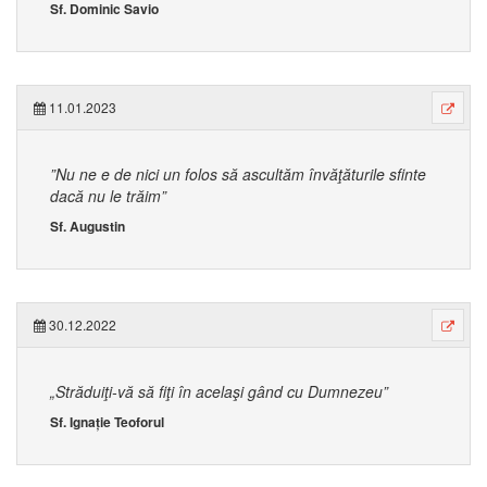
Sf. Dominic Savio
11.01.2023
”Nu ne e de nici un folos să ascultăm învăţăturile sfinte
dacă nu le trăim”
Sf. Augustin
30.12.2022
„Străduiţi-vă să fiţi în acelaşi gând cu Dumnezeu”
Sf. Ignație Teoforul