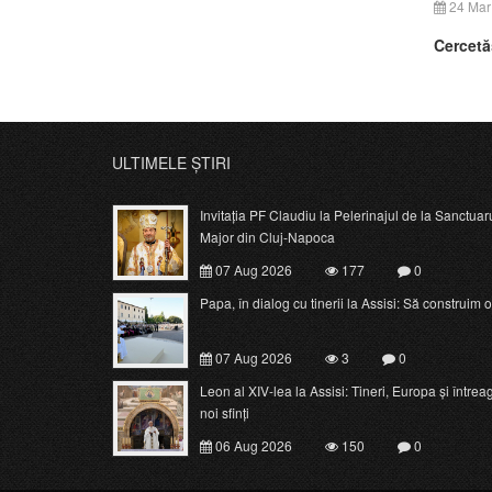
24 Mar
Cercetăş
ULTIMELE ȘTIRI
Invitația PF Claudiu la Pelerinajul de la Sanctuar
Major din Cluj-Napoca
07 Aug 2026
177
0
Papa, în dialog cu tinerii la Assisi: Să construim o c
07 Aug 2026
3
0
Leon al XIV-lea la Assisi: Tineri, Europa și întrea
noi sfinți
06 Aug 2026
150
0