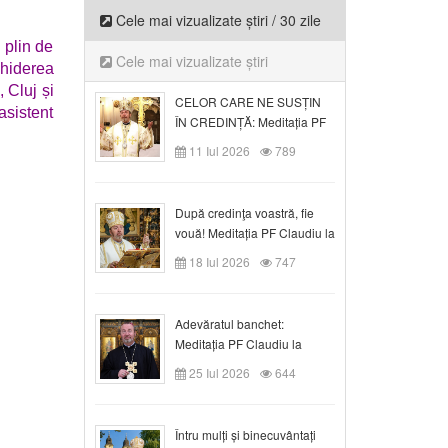
Cele mai vizualizate știri / 30 zile
 plin de
Cele mai vizualizate știri
chiderea
, Cluj și
CELOR CARE NE SUSȚIN
asistent
ÎN CREDINȚĂ: Meditația PF
Claudiu la Duminica a VI-a
11 Iul 2026
789
după Rusalii
După credinţa voastră, fie
vouă! Meditația PF Claudiu la
duminica a VII-a după Rusalii
18 Iul 2026
747
Adevăratul banchet:
Meditația PF Claudiu la
Duminica a VIII-a după
25 Iul 2026
644
Rusalii
Întru mulți și binecuvântați