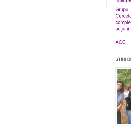
interme
Grupul 
Cerceta
complem
acţiuni 
ACC
ȘTIRI 