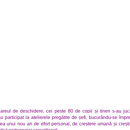
reul de deschidere, cei peste 80 de copii și tineri s-au juc
au participat la atelierele pregătite de șefi, bucurându-se împ
ea unui nou an de efort personal, de creștere umană și crești