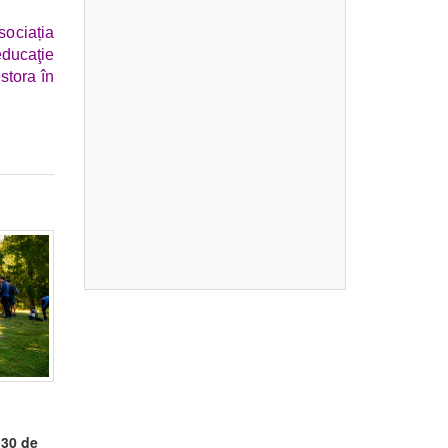
sociația
educaţie
stora în
 30 de