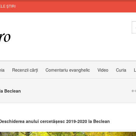
LE ȘTIRI
nia
Recenzii cărți
Comentariu evanghelic
Video
Curia
L
la Beclean
e-
eschiderea anului cercetășesc 2019-2020 la Beclean