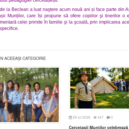
diul pedagogiei cercetășești.
de la Beclean a luat naştere acum nouă ani și face parte din A
șii Munților, care își propune să ofere copiilor şi tinerilor o 
entară celei primite în familie şi la şcoală, prin implicarea ace
specifice.
DIN ACEEAȘI CATEGORIE
29 Iul 2026
347
0
Cercetașii Munților celebrează