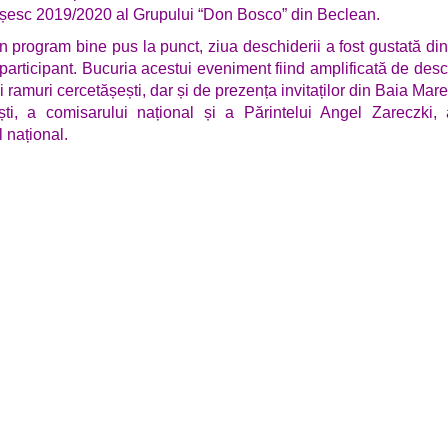
șesc 2019/2020 al Grupului “Don Bosco” din Beclean.
un program bine pus la punct, ziua deschiderii a fost gustată din
 participant. Bucuria acestui eveniment fiind amplificată de des
 ramuri cercetășești, dar și de prezența invitaților din Baia Mare
ti, a comisarului național și a Părintelui Angel Zareczki, 
l național.