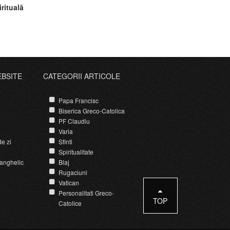
rituală
EBSITE
CATEGORII ARTICOLE
Papa Francisc
Biserica Greco-Catolica
PF Claudiu
Varia
e zi
Sfinti
Spiritualitate
anghelic
Blaj
Rugaciuni
Vatican
Personalitati Greco-
TOP
Catolice