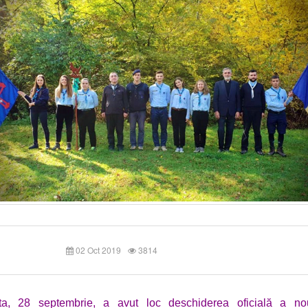
02 Oct 2019
3814
a, 28 septembrie, a avut loc deschiderea oficială a no