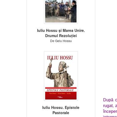
Iuliu Hossu și Marea Unire.
Drumul Rezoluției
De Gelu Hossu
După ca
rugat, 
Iuliu Hossu. Epistole
începer
Pastorale