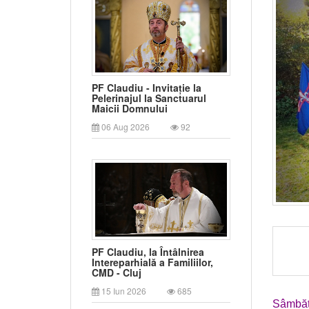
PF Claudiu - Invitație la
Pelerinajul la Sanctuarul
Maicii Domnului
06 Aug 2026
92
PF Claudiu, la Întâlnirea
Intereparhială a Familiilor,
CMD - Cluj
15 Iun 2026
685
Sâmbăt