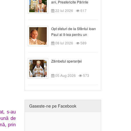
ani, Preafericite Părinte
Claudiu!
22 Iul 2026
617
Opt sfaturi de la Sfântul Ioan
Paul al II-lea pentru un
creștin
08 Iul 2026
589
Zâmbetul speranței
05 Aug 2026
573
Gaseste-ne pe Facebook
at, s-au
reună de
nă, prin