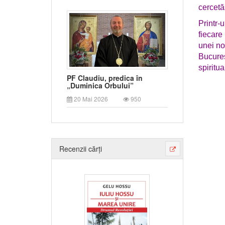
cercetă
Printr-
fiecare
unei noi
Bucureș
spiritua
PF Claudiu, predica în
„Duminica Orbului”
20 Mai 2026
950
Recenzii cărți