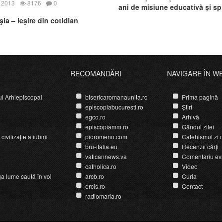
 2013
8176
0
ani de misiune educativă și spi
ia – ieşire din cotidian
RECOMANDĂRI
NAVIGARE ÎN W
ul Arhiepiscopal
bisericaromanaunita.ro
Prima pagină
episcopiabucuresti.ro
Știri
egco.ro
Arhivă
episcopiamm.ro
Gândul zilei
ivilizație a iubirii
pioromeno.com
Catehismul zi d
bru-italia.eu
Recenzii cărți
vaticannews.va
Comentariu ev
catholica.ro
Video
ga lume caută în voi
arcb.ro
Curia
ercis.ro
Contact
radiomaria.ro