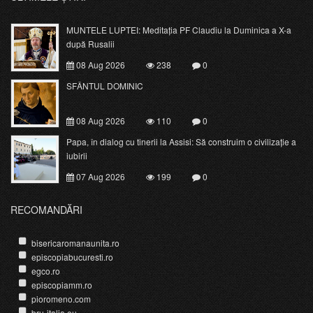
MUNTELE LUPTEI: Meditația PF Claudiu la Duminica a X-a
după Rusalii
08 Aug 2026
238
0
SFÂNTUL DOMINIC
08 Aug 2026
110
0
Papa, în dialog cu tinerii la Assisi: Să construim o civilizație a
iubirii
07 Aug 2026
199
0
RECOMANDĂRI
bisericaromanaunita.ro
episcopiabucuresti.ro
egco.ro
episcopiamm.ro
pioromeno.com
bru-italia.eu