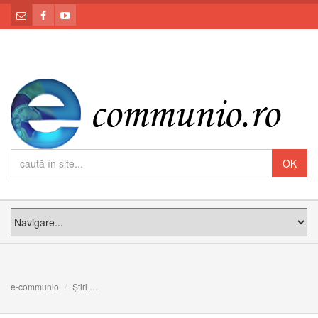
e-communio
Știri
Ziua naţională de cinstire a martirilor din temniţele comu