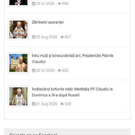
25 Iul 2026
658
Zâmbetul speranței
05 Aug 2026
657
Întru mulți și binecuvântați ani, Preafericite Părinte
Claudiu!
22 Iul 2026
632
Încălecând furtunile vieții: Meditația PF Claudiu la
Duminica a IX-a după Rusalii
01 Aug 2026
559
Gaseste-ne pe Facebook