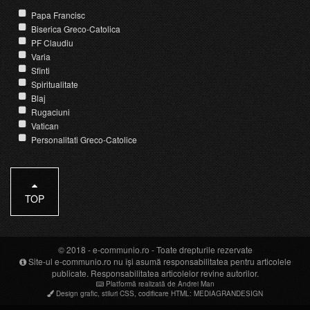
Papa Francisc
Biserica Greco-Catolica
PF Claudiu
Varia
Sfinti
Spiritualitate
Blaj
Rugaciuni
Vatican
Personalitati Greco-Catolice
TOP
© 2018 -
e-communio.ro
- Toate drepturile rezervate
Site-ul e-communio.ro nu își asumă responsabilitatea pentru articolele
publicate. Responsabilitatea articolelor revine autorilor.
Platformă realizată de Andrei Man
Design grafic
,
stiluri CSS
,
codificare HTML
:
MEDIAGRANDESIGN