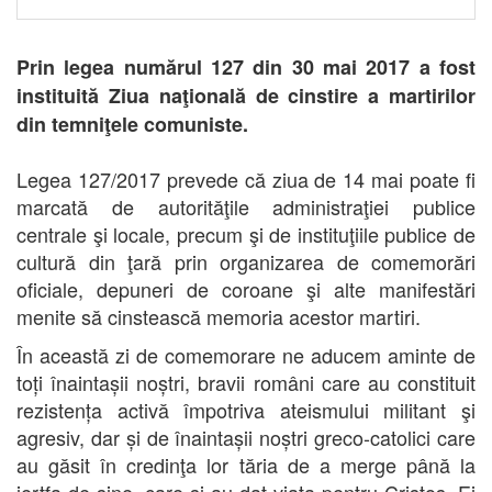
Prin legea numărul 127 din 30 mai 2017 a fost
instituită Ziua naţională de cinstire a martirilor
din temniţele comuniste.
Legea 127/2017 prevede că ziua de 14 mai poate fi
marcată de autorităţile administraţiei publice
centrale şi locale, precum şi de instituţiile publice de
cultură din ţară prin organizarea de comemorări
oficiale, depuneri de coroane şi alte manifestări
menite să cinstească memoria acestor martiri.
În această zi de comemorare ne aducem aminte de
toți înaintașii noștri, bravii români care au constituit
rezistența activă împotriva ateismului militant şi
agresiv, dar și de înaintașii noștri greco-catolici care
au găsit în credinţa lor tăria de a merge până la
jertfa de sine, care şi-au dat viaţa pentru Cristos. Ei