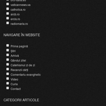
vaticannews.va
catholica.ro
arcb.ro
ercis.ro
radiomaria.ro
NAVIGARE ÎN WEBSITE
Prima pagină
Știri
Arhivă
Gândul zilei
Catehismul zi de zi
Recenzii cărți
Comentariu evanghelic
Video
Curia
Contact
CATEGORII ARTICOLE