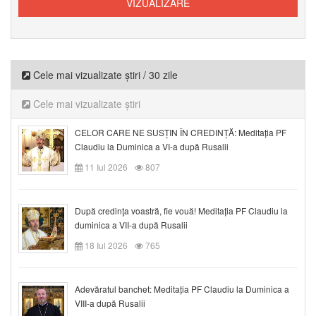
Cele mai vizualizate știri / 30 zile
Cele mai vizualizate știri
CELOR CARE NE SUSȚIN ÎN CREDINȚĂ: Meditația PF
Claudiu la Duminica a VI-a după Rusalii
11 Iul 2026
807
După credinţa voastră, fie vouă! Meditația PF Claudiu la
duminica a VII-a după Rusalii
18 Iul 2026
765
Adevăratul banchet: Meditația PF Claudiu la Duminica a
VIII-a după Rusalii