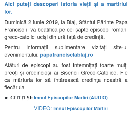
Aici puteți descoperi istoria vieții și a martiriul
lor.
Duminică 2 iunie 2019, la Blaj, Sfântul Părinte Papa
Francisc îi va beatifica pe cei șapte episcopi români
greco-catolici uciși din ură față de credință.
Pentru informații suplimentare vizitați site-ul
evenimentului:
papafrancisclablaj.ro
Alături de episcopi au fost întemnițați foarte mulți
preoți și credincioși ai Bisericii Greco-Catolice.
Fie
ca mărturia lor să întărească credinţa noastră a
fiecăruia.
Imnul Episcopilor Martiri (AUDIO)
► CITIȚI ȘI:
VIDEO:
Imnul Episcopilor Martiri