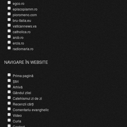
egco.ro
episcopiamm.ro
pioromeno.com
bru-italia.eu
vaticannews.va
catholica.ro
arcb.ro
ercis.ro
radiomaria.ro
NAVIGARE ÎN WEBSITE
Prima pagină
Știri
Arhivă
Gândul zilei
Catehismul zi de zi
Recenzii cărți
Comentariu evanghelic
Video
Curia
Contact