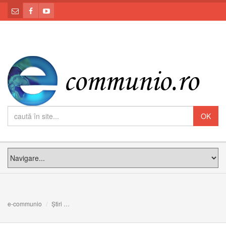
e-communio
Știri
Exerciții spirituale pentru comunitățile protopopiatului de