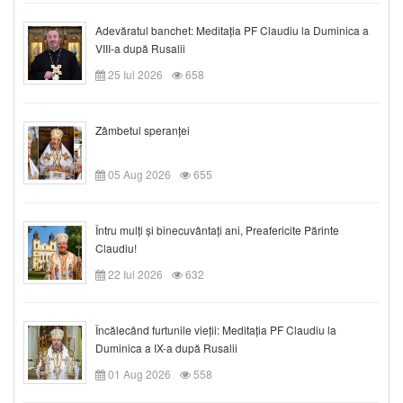
Adevăratul banchet: Meditația PF Claudiu la Duminica a
VIII-a după Rusalii
25 Iul 2026
658
Zâmbetul speranței
05 Aug 2026
655
Întru mulți și binecuvântați ani, Preafericite Părinte
Claudiu!
22 Iul 2026
632
Încălecând furtunile vieții: Meditația PF Claudiu la
Duminica a IX-a după Rusalii
01 Aug 2026
558