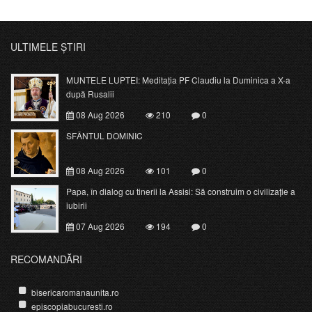
ULTIMELE ȘTIRI
MUNTELE LUPTEI: Meditația PF Claudiu la Duminica a X-a
după Rusalii
08 Aug 2026
210
0
SFÂNTUL DOMINIC
08 Aug 2026
101
0
Papa, în dialog cu tinerii la Assisi: Să construim o civilizație a
iubirii
07 Aug 2026
194
0
RECOMANDĂRI
bisericaromanaunita.ro
episcopiabucuresti.ro