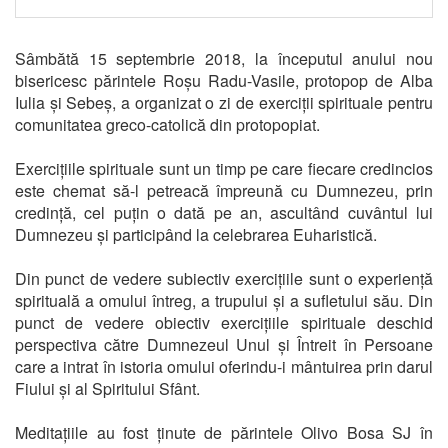
Sâmbătă 15 septembrie 2018, la începutul anului nou
bisericesc părintele Roșu Radu-Vasile, protopop de Alba
Iulia și Sebeș, a organizat o zi de exerciții spirituale pentru
comunitatea greco-catolică din protopopiat.
Exercițiile spirituale sunt un timp pe care fiecare credincios
este chemat să-l petreacă împreună cu Dumnezeu, prin
credință, cel puțin o dată pe an, ascultând cuvântul lui
Dumnezeu și participând la celebrarea Euharistică.
Din punct de vedere subiectiv exercițiile sunt o experiență
spirituală a omului întreg, a trupului și a sufletului său. Din
punct de vedere obiectiv exercițiile spirituale deschid
perspectiva către Dumnezeul Unul și Întreit în Persoane
care a intrat în istoria omului oferindu-i mântuirea prin darul
Fiului și al Spiritului Sfânt.
Meditațiile au fost ținute de părintele Olivo Bosa SJ în