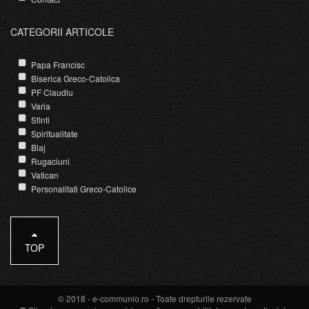
CATEGORII ARTICOLE
Papa Francisc
Biserica Greco-Catolica
PF Claudiu
Varia
Sfinti
Spiritualitate
Blaj
Rugaciuni
Vatican
Personalitati Greco-Catolice
TOP
© 2018 -
e-communio.ro
- Toate drepturile rezervate