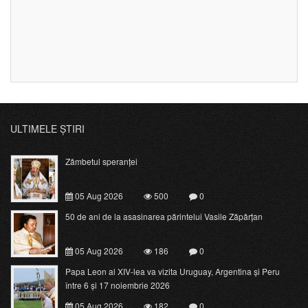
ULTIMELE ȘTIRI
Zâmbetul speranței
05 Aug 2026
500
0
50 de ani de la asasinarea părintelui Vasile Zăpârțan
05 Aug 2026
186
0
Papa Leon al XIV-lea va vizita Uruguay, Argentina și Peru
între 6 și 17 noiembrie 2026
05 Aug 2026
182
0