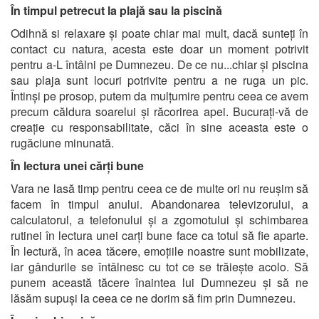
În timpul petrecut la plajă sau la piscină
Odihnă si relaxare și poate chiar mai mult, dacă sunteți în
contact cu natura, acesta este doar un moment potrivit
pentru a-L întâlni pe Dumnezeu. De ce nu...chiar și piscina
sau plaja sunt locuri potrivite pentru a ne ruga un pic.
Întinși pe prosop, putem da mulțumire pentru ceea ce avem
precum căldura soarelui și răcorirea apei. Bucurați-vă de
creație cu responsabilitate, căci în sine aceasta este o
rugăciune minunată.
În lectura
unei c
ăr
ți bun
e
Vara ne lasă timp pentru ceea ce de multe ori nu reușim să
facem în timpul anului. Abandonarea televizorului, a
calculatorul, a telefonului și a zgomotului și schimbarea
rutinei în lectura unei carți bune face ca totul să fie aparte.
În lectură, în acea tăcere, emoțiile noastre sunt mobilizate,
iar gândurile se întâlnesc cu tot ce se trăiește acolo. Să
punem această tăcere înaintea lui Dumnezeu și să ne
lăsăm supuși la ceea ce ne dorim să fim prin Dumnezeu.