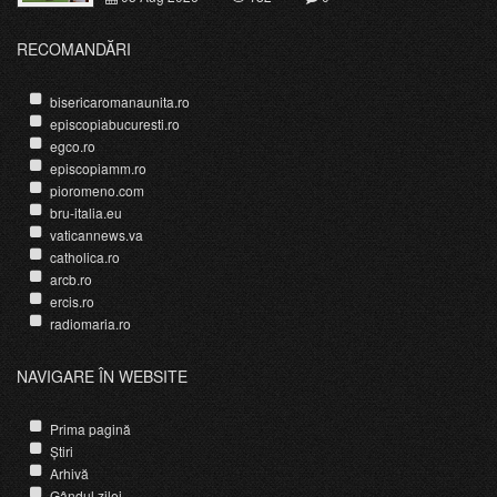
RECOMANDĂRI
bisericaromanaunita.ro
episcopiabucuresti.ro
egco.ro
episcopiamm.ro
pioromeno.com
bru-italia.eu
vaticannews.va
catholica.ro
arcb.ro
ercis.ro
radiomaria.ro
NAVIGARE ÎN WEBSITE
Prima pagină
Știri
Arhivă
Gândul zilei