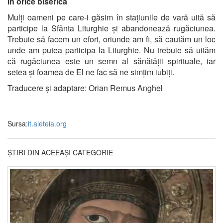
În orice biserică
Mulți oameni pe care-i găsim în stațiunile de vară uită să
participe la Sfânta Liturghie și abandonează rugăciunea.
Trebuie să facem un efort, oriunde am fi, să cautăm un loc
unde am putea participa la Liturghie. Nu trebuie să uităm
că rugăciunea este un semn al sănătății spirituale, iar
setea și foamea de El ne fac să ne simțim iubiți.
Traducere și adaptare: Orian Remus Anghel
Sursa:
it.aleteia.org
ȘTIRI DIN ACEEAȘI CATEGORIE