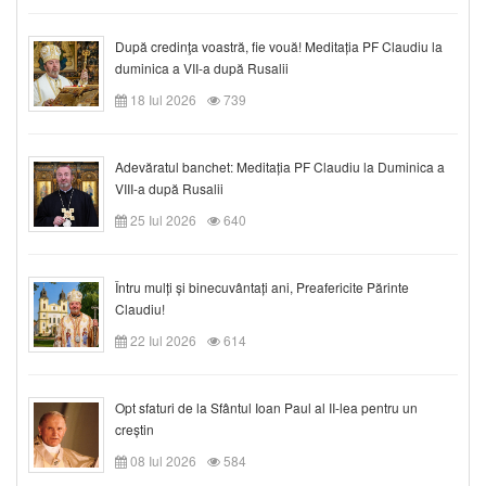
După credinţa voastră, fie vouă! Meditația PF Claudiu la
duminica a VII-a după Rusalii
18 Iul 2026
739
Adevăratul banchet: Meditația PF Claudiu la Duminica a
VIII-a după Rusalii
25 Iul 2026
640
Întru mulți și binecuvântați ani, Preafericite Părinte
Claudiu!
22 Iul 2026
614
Opt sfaturi de la Sfântul Ioan Paul al II-lea pentru un
creștin
08 Iul 2026
584