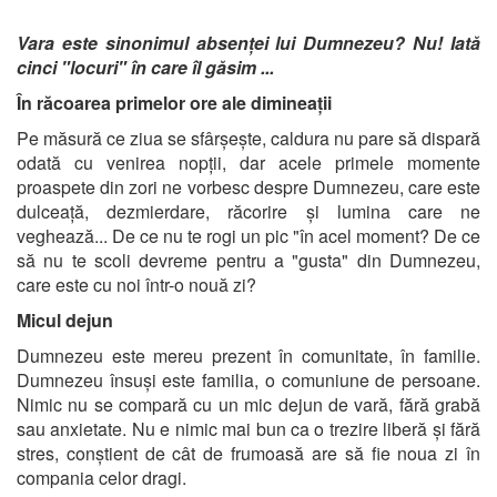
Vara este sinonim
ul absenț
ei lui Dumnezeu? Nu!
Iată
cinci "locuri"
în
care îl găsi
m ...
În răcoarea
primelor ore
ale dimineaț
ii
Pe măsură ce ziua se sfârșește, caldura nu pare să dispară
odată cu venirea nopții, dar acele primele momente
proaspete din zori ne vorbesc despre Dumnezeu, care este
dulceață, dezmierdare, răcorire și lumina care ne
veghează... De ce nu te rogi un pic "în acel moment? De ce
să nu te scoli devreme pentru a "gusta" din Dumnezeu,
care este cu noi într-o nouă zi?
Micul dejun
Dumnezeu este mereu prezent în comunitate, în familie.
Dumnezeu însuși este familia, o comuniune de persoane.
Nimic nu se compară cu un mic dejun de vară, fără grabă
sau anxietate. Nu e nimic mai bun ca o trezire liberă și fără
stres, conștient de cât de frumoasă are să fie noua zi în
compania celor dragi.