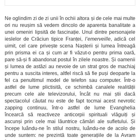
Ne oglindim zi de zi unii în ochii altora și de cele mai multe
ori nu reușim să vedem dincolo de aparenta banalitate a
unei omeniri lipsită de fascinație. Unul dintre personajele
ieslelor de Crăciun tipice Franței,
l’emerveille
, adică cel
uimit, cel care privește scena Nașterii și lumea întreagă
prin prisma ei ca și cum ar fi văzut-o pentru prima oară,
pare să-și fi abandonat postul în zilele noastre. Și oamenii
și lumea de astăzi au nevoie de un strat gros de machiaj
pentru a suscita interes, altfel riscă să fie puși deoparte la
fel ca penultimul model de telefon sau computer. Într-o
astfel de lume plictisită, ce schimbă canalele realității
precum cele ale televizorului, încât nu mai știi dacă
spectacolul căutat nu este de fapt tocmai acest nevrotic
zapping continuu, într-o astfel de lume Evanghelia
încearcă să reactiveze anticorpii spirituali vlăguiți și
ascunși prin cele mai lăuntrice cămări ale sufletului. Și
începe luându-ne în stilul nostru, luându-ne de acolo de
unde suntem: ne prezintă toate generațiile de la Avram