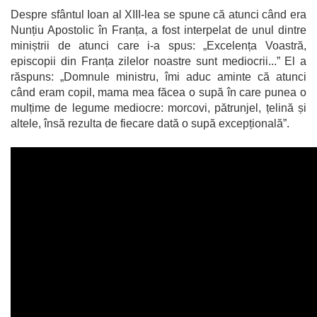
Despre sfântul Ioan al XIII-lea se spune că atunci când era
Nunțiu Apostolic în Franța, a fost interpelat de unul dintre
miniștrii de atunci care i-a spus: „Excelența Voastră,
episcopii din Franța zilelor noastre sunt mediocrii...” El a
răspuns: „Domnule ministru, îmi aduc aminte că atunci
când eram copil, mama mea făcea o supă în care punea o
mulțime de legume mediocre: morcovi, pătrunjel, țelină și
altele, însă rezulta de fiecare dată o supă excepțională”.