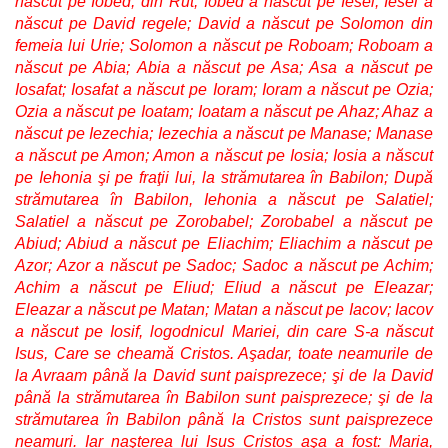
născut pe Iobed, din Rut; Iobed a născut pe Iesei; Iesei a
născut pe David regele; David a născut pe Solomon din
femeia lui Urie; Solomon a născut pe Roboam; Roboam a
născut pe Abia; Abia a născut pe Asa; Asa a născut pe
Iosafat; Iosafat a născut pe Ioram; Ioram a născut pe Ozia;
Ozia a născut pe Ioatam; Ioatam a născut pe Ahaz; Ahaz a
născut pe Iezechia; Iezechia a născut pe Manase; Manase
a născut pe Amon; Amon a născut pe Iosia; Iosia a născut
pe Iehonia şi pe fraţii lui, la strămutarea în Babilon; După
strămutarea în Babilon, Iehonia a născut pe Salatiel;
Salatiel a născut pe Zorobabel; Zorobabel a născut pe
Abiud; Abiud a născut pe Eliachim; Eliachim a născut pe
Azor; Azor a născut pe Sadoc; Sadoc a născut pe Achim;
Achim a născut pe Eliud; Eliud a născut pe Eleazar;
Eleazar a născut pe Matan; Matan a născut pe Iacov; Iacov
a născut pe Iosif, logodnicul Mariei, din care S-a născut
Isus, Care se cheamă Cristos. Aşadar, toate neamurile de
la Avraam până la David sunt paisprezece; şi de la David
până la strămutarea în Babilon sunt paisprezece; şi de la
strămutarea în Babilon până la Cristos sunt paisprezece
neamuri. Iar naşterea lui Isus Cristos aşa a fost: Maria,