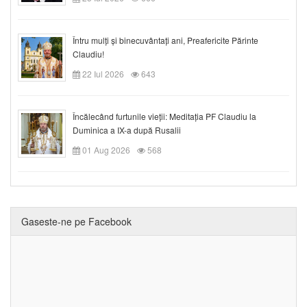
Întru mulți și binecuvântați ani, Preafericite Părinte
Claudiu!
22 Iul 2026
643
Încălecând furtunile vieții: Meditația PF Claudiu la
Duminica a IX-a după Rusalii
01 Aug 2026
568
Gaseste-ne pe Facebook