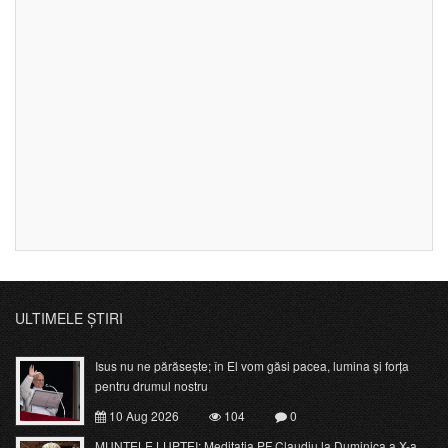
ULTIMELE ȘTIRI
Isus nu ne părăsește; în El vom găsi pacea, lumina și forța
pentru drumul nostru
10 Aug 2026
104
0
MUNTELE LUPTEI: Meditația PF Claudiu la Duminica a X-a