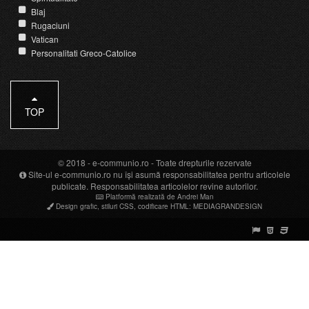
Blaj
Rugaciuni
Vatican
Personalitati Greco-Catolice
TOP
© 2018 -
e-communio.ro
- Toate drepturile rezervate
Site-ul e-communio.ro nu își asumă responsabilitatea pentru articolele
publicate. Responsabilitatea articolelor revine autorilor.
Platformă realizată de Andrei Man
Design grafic
,
stiluri CSS
,
codificare HTML
:
MEDIAGRANDESIGN