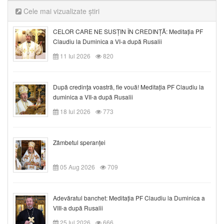
Cele mai vizualizate știri
CELOR CARE NE SUSȚIN ÎN CREDINȚĂ: Meditația PF
Claudiu la Duminica a VI-a după Rusalii
11 Iul 2026
820
După credinţa voastră, fie vouă! Meditația PF Claudiu la
duminica a VII-a după Rusalii
18 Iul 2026
773
Zâmbetul speranței
05 Aug 2026
709
Adevăratul banchet: Meditația PF Claudiu la Duminica a
VIII-a după Rusalii
25 Iul 2026
666