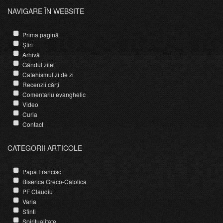
NAVIGARE ÎN WEBSITE
Prima pagină
Știri
Arhivă
Gândul zilei
Catehismul zi de zi
Recenzii cărți
Comentariu evanghelic
Video
Curia
Contact
CATEGORII ARTICOLE
Papa Francisc
Biserica Greco-Catolica
PF Claudiu
Varia
Sfinti
Spiritualitate