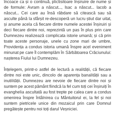
încoace ca și o continuă, plictisitoare înșiruire de nume și
de formule: Avram a născut..., Isac a născut... Iacob a
născut... Cei care au însă răbdare să citească sau să
asculte până la sfârșit re-descoperă un lucru știut dar uitat,
și anume acela că fiecare dintre numele acestei înșiruiri și
deci fiecare dintre noi, reprezintă un pas în plus prin care
Dumnezeu realizează complicata istorie umană; și că prin
toate aceste personaje, unele cu zone mari de umbre,
Providența a condus istoria umană înspre acel eveniment
minunat pe care îl contemplăm în Sărbătoarea Crăciunului:
nașterea Fiului lui Dumnezeu.
Înțelegem, printr-o astfel de lectură a realității, că fiecare
dintre noi este unic, dincolo de aparența banalității sau a
inutilității. Dumnezeu are nevoie de fiecare dintre noi și
suntem pe acest pământ fiindcă la fel cum toți cei înșiruiți în
evanghelia ascultată au fost trepte pe calea care a condus
omenirea înspre întâlnirea cu Mântuitorul ei, la fel și noi
suntem pietricele unice din mozaicul prin care Domnul
pregătește pentru noi toți darul Veșniciei.