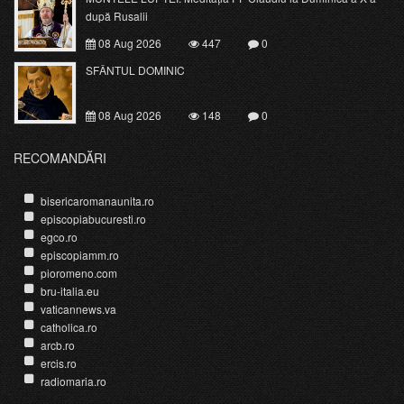
după Rusalii
08 Aug 2026
447
0
SFÂNTUL DOMINIC
08 Aug 2026
148
0
RECOMANDĂRI
bisericaromanaunita.ro
episcopiabucuresti.ro
egco.ro
episcopiamm.ro
pioromeno.com
bru-italia.eu
vaticannews.va
catholica.ro
arcb.ro
ercis.ro
radiomaria.ro