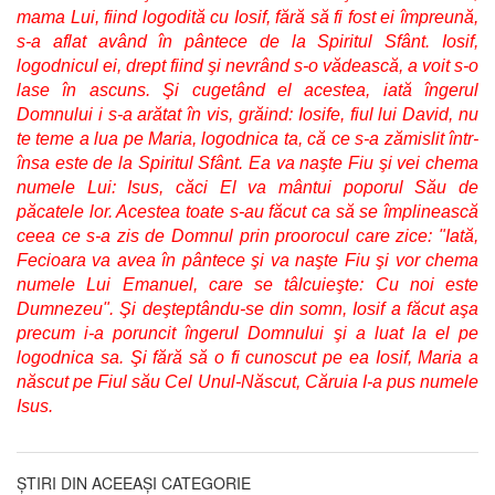
mama Lui, fiind logodită cu Iosif, fără să fi fost ei împreună,
s-a aflat având în pântece de la Spiritul Sfânt. Iosif,
logodnicul ei, drept fiind şi nevrând s-o vădească, a voit s-o
lase în ascuns. Şi cugetând el acestea, iată îngerul
Domnului i s-a arătat în vis, grăind: Iosife, fiul lui David, nu
te teme a lua pe Maria, logodnica ta, că ce s-a zămislit într-
însa este de la Spiritul Sfânt. Ea va naşte Fiu şi vei chema
numele Lui: Isus, căci El va mântui poporul Său de
păcatele lor. Acestea toate s-au făcut ca să se împlinească
ceea ce s-a zis de Domnul prin proorocul care zice: "Iată,
Fecioara va avea în pântece şi va naşte Fiu şi vor chema
numele Lui Emanuel, care se tâlcuieşte: Cu noi este
Dumnezeu". Şi deşteptându-se din somn, Iosif a făcut aşa
precum i-a poruncit îngerul Domnului şi a luat la el pe
logodnica sa. Şi fără să o fi cunoscut pe ea Iosif, Maria a
născut pe Fiul său Cel Unul-Născut, Căruia I-a pus numele
Isus.
ȘTIRI DIN ACEEAȘI CATEGORIE