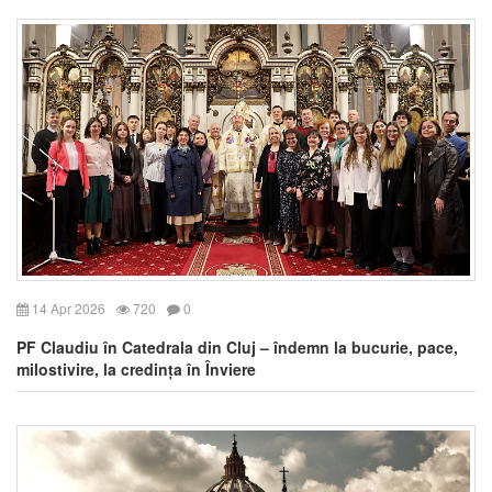
14 Apr 2026
720
0
PF Claudiu în Catedrala din Cluj – îndemn la bucurie, pace,
milostivire, la credința în Înviere