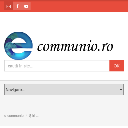
e-communio
Știri
REȚETĂ PENTRU O SUPĂ EXTRAORDINARĂ: Meditația PS 