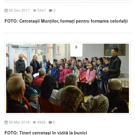
06 Dec 2017
5347
0
FOTO: Cercetașii Munților, formați pentru formarea celorlalți
30 Mar 2018
4929
0
FOTO: Tineri cercetași în vizită la bunici