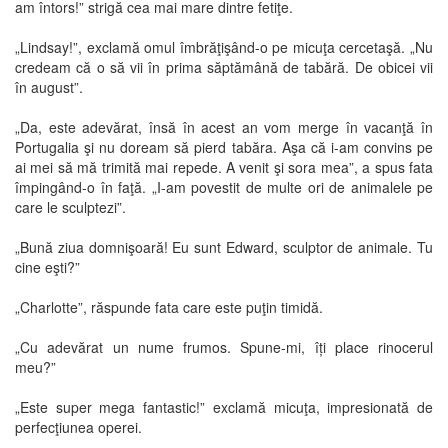
am întors!” strigă cea mai mare dintre fetiţe.
„Lindsay!”, exclamă omul îmbrăţişând-o pe micuţa cercetaşă. „Nu
credeam că o să vii în prima săptămână de tabără. De obicei vii
în august”.
„Da, este adevărat, însă în acest an vom merge în vacanţă în
Portugalia şi nu doream să pierd tabăra. Aşa că i-am convins pe
ai mei să mă trimită mai repede. A venit şi sora mea”, a spus fata
împingând-o în faţă. „I-am povestit de multe ori de animalele pe
care le sculptezi”.
„Bună ziua domnişoară! Eu sunt Edward, sculptor de animale. Tu
cine eşti?”
„Charlotte”, răspunde fata care este puţin timidă.
„Cu adevărat un nume frumos. Spune-mi, îți place rinocerul
meu?”
„Este super mega fantastic!” exclamă micuţa, impresionată de
perfecţiunea operei.