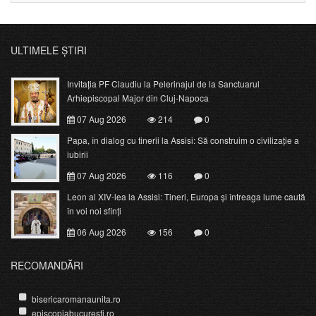
ULTIMELE ȘTIRI
Invitația PF Claudiu la Pelerinajul de la Sanctuarul
Arhiepiscopal Major din Cluj-Napoca
07 Aug 2026
214
0
Papa, în dialog cu tinerii la Assisi: Să construim o civilizație a
iubirii
07 Aug 2026
116
0
Leon al XIV-lea la Assisi: Tineri, Europa și întreaga lume caută
în voi noi sfinți
06 Aug 2026
156
0
RECOMANDĂRI
bisericaromanaunita.ro
episcopiabucuresti.ro