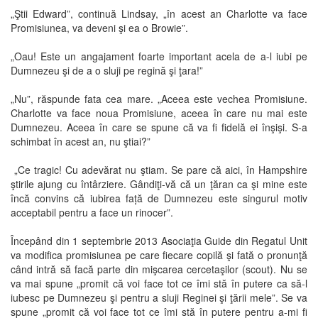
„Ştii Edward”, continuă Lindsay, „în acest an Charlotte va face
Promisiunea, va deveni şi ea o Browie”.
„Oau! Este un angajament foarte important acela de a-l iubi pe
Dumnezeu şi de a o sluji pe regină şi ţara!”
„Nu”, răspunde fata cea mare. „Aceea este vechea Promisiune.
Charlotte va face noua Promisiune, aceea în care nu mai este
Dumnezeu. Aceea în care se spune că va fi fidelă ei înşişi. S-a
schimbat în acest an, nu ştiai?”
„Ce tragic! Cu adevărat nu ştiam. Se pare că aici, în Hampshire
ştirile ajung cu întârziere. Gândiţi-vă că un ţăran ca şi mine este
încă convins că iubirea față de Dumnezeu este singurul motiv
acceptabil pentru a face un rinocer”.
Începând din 1 septembrie 2013 Asociaţia Guide din Regatul Unit
va modifica promisiunea pe care fiecare copilă şi fată o pronunţă
când intră să facă parte din mişcarea cercetaşilor (scout). Nu se
va mai spune „promit că voi face tot ce îmi stă în putere ca să-l
iubesc pe Dumnezeu şi pentru a sluji Reginei şi ţării mele”. Se va
spune „promit că voi face tot ce îmi stă în putere pentru a-mi fi