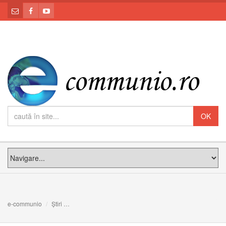
e-communio
Știri
Creştini persecutaţi şi cenzuraţi: cercetaşii Majestăţii 