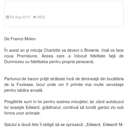
08 Aug 2013
5652
De Franco Molon
În acest an şi micuţa Charlotte va deveni o Brownie, însă va face
noua Promisiune. Aceea care a înlocuit fidelitate faţă de
Dumnezeu cu fidelitatea pentru propria persoană.
Parfumul de bacon prăjit străbate încă de dimineaţă din bucătăria
de la Foxlease, locul unde vor fi primite mai multe cercetaşe
pentru tabăra anuală.
Pregătirile sunt în toi pentru sosirea micuţelor, iar când autobuzul
lor soseşte Edward, grădinarul, continuă să tundă gardul viu sub
forma unor animale.
Salutul a două fete îl obligă să se oprească: „Edward, Edward! M-