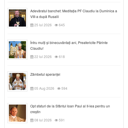
Adevăratul banchet: Meditația PF Claudiu la Duminica a
VIII-a după Rusalii
25 Iul 2026
645
Întru mulți și binecuvântați ani, Preafericite Părinte
Claudiu!
22 Iul 2026
618
Zâmbetul speranței
05 Aug 2026
594
Opt sfaturi de la Sfântul Ioan Paul al II-lea pentru un
creștin
08 Iul 2026
591