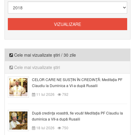
Cele mai vizualizate știri / 30 zile
Cele mai vizualizate știri
CELOR CARE NE SUSȚIN ÎN CREDINȚĂ: Meditația PF
Claudiu la Duminica a VI-a după Rusalii
11 Iul 2026
792
După credinţa voastră, fie vouă! Meditația PF Claudiu la
duminica a VII-a după Rusalii
18 Iul 2026
750