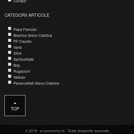
Contact
CATEGORII ARTICOLE
Papa Francisc
Biserica Greco-Catolica
PF Claudiu
Varia
Sfinti
Spiritualitate
Blaj
Rugaciuni
Vatican
Personalitati Greco-Catolice
TOP
© 2018 -
e-communio.ro
- Toate drepturile rezervate