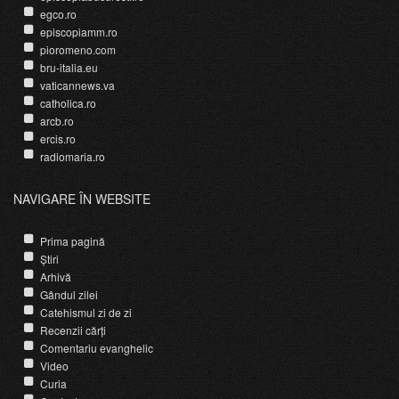
egco.ro
episcopiamm.ro
pioromeno.com
bru-italia.eu
vaticannews.va
catholica.ro
arcb.ro
ercis.ro
radiomaria.ro
NAVIGARE ÎN WEBSITE
Prima pagină
Știri
Arhivă
Gândul zilei
Catehismul zi de zi
Recenzii cărți
Comentariu evanghelic
Video
Curia