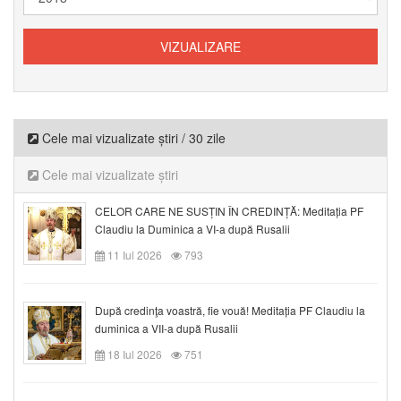
Cele mai vizualizate știri / 30 zile
Cele mai vizualizate știri
CELOR CARE NE SUSȚIN ÎN CREDINȚĂ: Meditația PF
Claudiu la Duminica a VI-a după Rusalii
11 Iul 2026
793
După credinţa voastră, fie vouă! Meditația PF Claudiu la
duminica a VII-a după Rusalii
18 Iul 2026
751