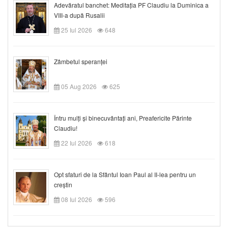
Adevăratul banchet: Meditația PF Claudiu la Duminica a
VIII-a după Rusalii
25 Iul 2026
648
Zâmbetul speranței
05 Aug 2026
625
Întru mulți și binecuvântați ani, Preafericite Părinte
Claudiu!
22 Iul 2026
618
Opt sfaturi de la Sfântul Ioan Paul al II-lea pentru un
creștin
08 Iul 2026
596