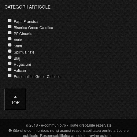
CATEGORII ARTICOLE
Papa Francisc
Biserica Greco-Catolica
PF Claudiu
Varia
Sfinti
Spiritualitate
Blaj
Rugaciuni
Vatican
Personalitati Greco-Catolice
TOP
© 2018 -
e-communio.ro
- Toate drepturile rezervate
Site-ul e-communio.ro nu își asumă responsabilitatea pentru articolele
publicate. Responsabilitatea articolelor revine autorilor.