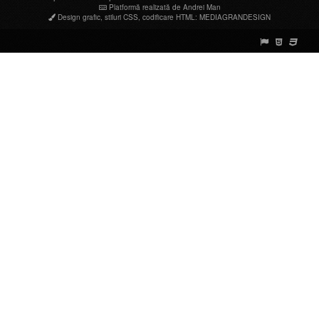
Platformă realizată de Andrei Man
Design grafic
,
stiluri CSS
,
codificare HTML
:
MEDIAGRANDESIGN