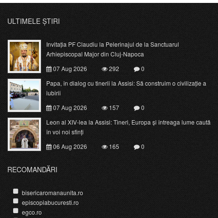
ULTIMELE ȘTIRI
Invitația PF Claudiu la Pelerinajul de la Sanctuarul
Arhiepiscopal Major din Cluj-Napoca
07 Aug 2026
292
0
Papa, în dialog cu tinerii la Assisi: Să construim o civilizație a
iubirii
07 Aug 2026
157
0
Leon al XIV-lea la Assisi: Tineri, Europa și întreaga lume caută
în voi noi sfinți
06 Aug 2026
165
0
RECOMANDĂRI
bisericaromanaunita.ro
episcopiabucuresti.ro
egco.ro