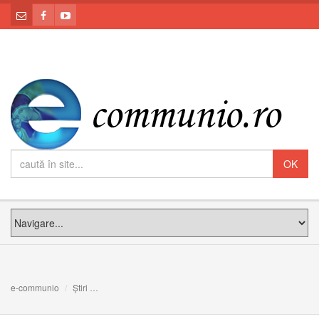
e-communio
Știri
Simpozion de drept canonic la Institutul Pontifical Orien