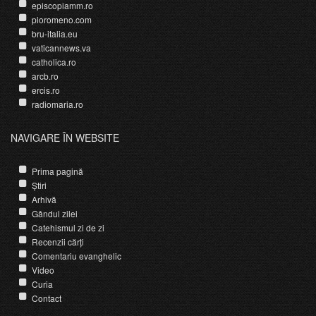
episcopiamm.ro
pioromeno.com
bru-italia.eu
vaticannews.va
catholica.ro
arcb.ro
ercis.ro
radiomaria.ro
NAVIGARE ÎN WEBSITE
Prima pagină
Știri
Arhivă
Gândul zilei
Catehismul zi de zi
Recenzii cărți
Comentariu evanghelic
Video
Curia
Contact