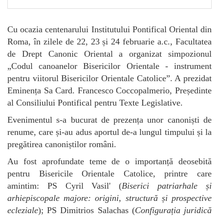
Cu ocazia centenarului Institutului Pontifical Oriental din
Roma, în zilele de 22, 23 și 24 februarie a.c., Facultatea
de Drept Canonic Oriental a organizat simpozionul
„Codul canoanelor Bisericilor Orientale - instrument
pentru viitorul Bisericilor Orientale Catolice”. A prezidat
Eminența Sa Card. Francesco Coccopalmerio, Președinte
al Consiliului Pontifical pentru Texte Legislative.
Evenimentul s-a bucurat de prezența unor canoniști de
renume, care și-au adus aportul de-a lungul timpului și la
pregătirea canoniștilor români.
Au fost aprofundate teme de o importanță deosebită
pentru Bisericile Orientale Catolice, printre care
amintim: PS Cyril Vasil' (
Biserici patriarhale și
arhiepiscopale majore: origini, structură și prospective
ecleziale
); PS Dimitrios Salachas (
Configurația juridică