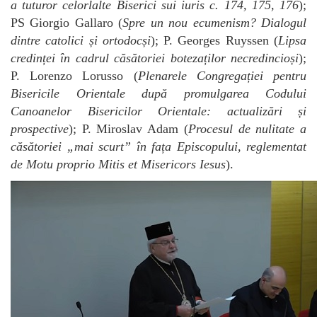
a tuturor celorlalte Biserici sui iuris c. 174, 175, 176
);
PS Giorgio Gallaro (
Spre un nou ecumenism? Dialogul
dintre catolici și ortodocși
); P. Georges Ruyssen (
Lipsa
credinței în cadrul căsătoriei botezaților necredincioși
);
P. Lorenzo Lorusso (
Plenarele Congregației pentru
Bisericile Orientale după promulgarea Codului
Canoanelor Bisericilor Orientale: actualizări și
prospective
); P. Miroslav Adam (
Procesul de nulitate a
căsătoriei „mai scurt” în fața Episcopului, reglementat
de Motu proprio Mitis et Misericors Iesus
).