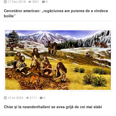
17 Dec 2018
3921
0
Cercetător american: „rugăciunea are puterea de a vindeca
bolile”
12 Iul 2024
2111
0
Chiar și la neanderthalieni se avea grijă de cei mai slabi