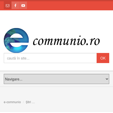
e-communio
Știri
Comunicat al Secretariatului de Stat privind intervenții d