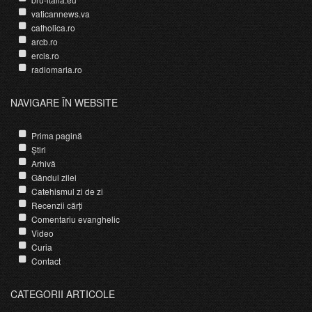
vaticannews.va
catholica.ro
arcb.ro
ercis.ro
radiomaria.ro
NAVIGARE ÎN WEBSITE
Prima pagină
Știri
Arhivă
Gândul zilei
Catehismul zi de zi
Recenzii cărți
Comentariu evanghelic
Video
Curia
Contact
CATEGORII ARTICOLE