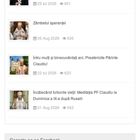
25 Iul 2026
651
Zâmbetul speranței
05 Aug 2026
635
Întru mulți și binecuvântați ani, Preafericite Părinte
Claudiu!
22 Iul 2026
623
Încălecând furtunile vieții: Meditația PF Claudiu la
Duminica a IX-a după Rusalii
01 Aug 2026
542
Gaseste-ne pe Facebook