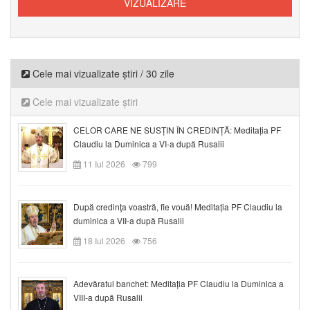
Cele mai vizualizate știri / 30 zile
Cele mai vizualizate știri
CELOR CARE NE SUSȚIN ÎN CREDINȚĂ: Meditația PF
Claudiu la Duminica a VI-a după Rusalii
11 Iul 2026
799
După credinţa voastră, fie vouă! Meditația PF Claudiu la
duminica a VII-a după Rusalii
18 Iul 2026
756
Adevăratul banchet: Meditația PF Claudiu la Duminica a
VIII-a după Rusalii