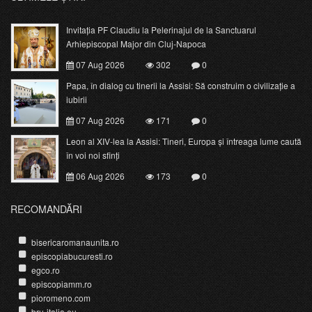
Invitația PF Claudiu la Pelerinajul de la Sanctuarul
Arhiepiscopal Major din Cluj-Napoca
07 Aug 2026
302
0
Papa, în dialog cu tinerii la Assisi: Să construim o civilizație a
iubirii
07 Aug 2026
171
0
Leon al XIV-lea la Assisi: Tineri, Europa și întreaga lume caută
în voi noi sfinți
06 Aug 2026
173
0
RECOMANDĂRI
bisericaromanaunita.ro
episcopiabucuresti.ro
egco.ro
episcopiamm.ro
pioromeno.com
bru-italia.eu