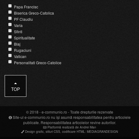
Papa Francisc
Biserica Greco-Catolica
PF Claudiu
Varia
Sfinti
Spiritualitate
Blaj
Rugaciuni
Vatican
Personalitati Greco-Catolice
TOP
© 2018 -
e-communio.ro
- Toate drepturile rezervate
Site-ul e-communio.ro nu își asumă responsabilitatea pentru articolele
publicate. Responsabilitatea articolelor revine autorilor.
Platformă realizată de Andrei Man
Design grafic
,
stiluri CSS
,
codificare HTML
:
MEDIAGRANDESIGN