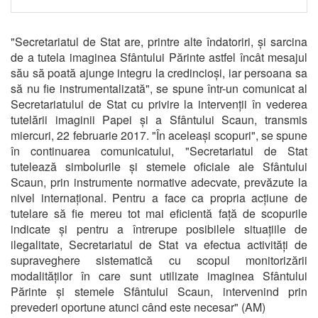
"Secretariatul de Stat are, printre alte îndatoriri, și sarcina
de a tutela imaginea Sfântului Părinte astfel încât mesajul
său să poată ajunge integru la credincioși, iar persoana sa
să nu fie instrumentalizată", se spune într-un comunicat al
Secretariatului de Stat cu privire la intervenții în vederea
tutelării imaginii Papei și a Sfântului Scaun, transmis
miercuri, 22 februarie 2017. "În aceleași scopuri", se spune
în continuarea comunicatului, "Secretariatul de Stat
tutelează simbolurile și stemele oficiale ale Sfântului
Scaun, prin instrumente normative adecvate, prevăzute la
nivel internațional. Pentru a face ca propria acțiune de
tutelare să fie mereu tot mai eficientă față de scopurile
indicate și pentru a întrerupe posibilele situațiile de
ilegalitate, Secretariatul de Stat va efectua activități de
supraveghere sistematică cu scopul monitorizării
modalităților în care sunt utilizate imaginea Sfântului
Părinte și stemele Sfântului Scaun, intervenind prin
prevederi oportune atunci când este necesar" (AM)