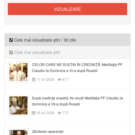
Cele mai vizualizate știri / 30 zile
Cele mai vizualizate știri
CELOR CARE NE SUSȚIN ÎN CREDINȚĂ: Meditația PF
Claudiu la Duminica a VI-a după Rusalii
11 Iul 2026
817
După credinţa voastră, fie vouă! Meditația PF Claudiu la
duminica a VII-a după Rusalii
18 Iul 2026
772
Zâmbetul speranței