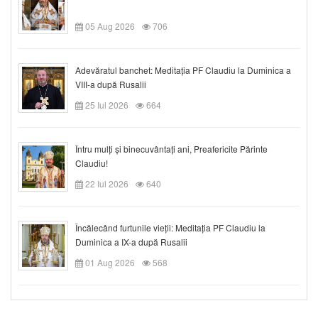
05 Aug 2026
706
Adevăratul banchet: Meditația PF Claudiu la Duminica a
VIII-a după Rusalii
25 Iul 2026
664
Întru mulți și binecuvântați ani, Preafericite Părinte
Claudiu!
22 Iul 2026
640
Încălecând furtunile vieții: Meditația PF Claudiu la
Duminica a IX-a după Rusalii
01 Aug 2026
568