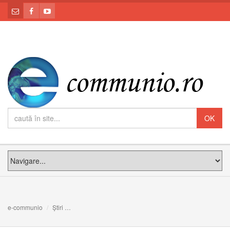
e-communio
Știri
ANUNȚ: Sfânta Liturghie pentru prietenii site-ului e-comm