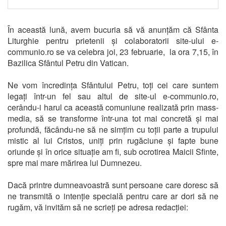
În această lună, avem bucuria să vă anunțăm că Sfânta
Liturghie pentru prietenii și colaboratorii site-ului e-
communio.ro se va celebra joi, 23 februarie, la ora 7,15, în
Bazilica Sfântul Petru din Vatican.
Ne vom încredința Sfântului Petru, toți cei care suntem
legați într-un fel sau altul de site-ul e-communio.ro,
cerându-i harul ca această comuniune realizată prin mass-
media, să se transforme într-una tot mai concretă și mai
profundă, făcându-ne să ne simțim cu toții parte a trupului
mistic al lui Cristos, uniți prin rugăciune și fapte bune
oriunde și în orice situație am fi, sub ocrotirea Maicii Sfinte,
spre mai mare mărirea lui Dumnezeu.
Dacă printre dumneavoastră sunt persoane care doresc să
ne transmită o intenție specială pentru care ar dori să ne
rugăm, vă invităm să ne scrieți pe adresa redacției: