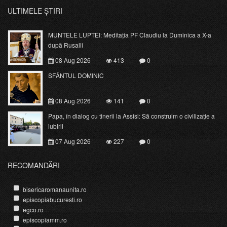
ULTIMELE ȘTIRI
MUNTELE LUPTEI: Meditația PF Claudiu la Duminica a X-a
după Rusalii
08 Aug 2026
413
0
SFÂNTUL DOMINIC
08 Aug 2026
141
0
Papa, în dialog cu tinerii la Assisi: Să construim o civilizație a
iubirii
07 Aug 2026
227
0
RECOMANDĂRI
bisericaromanaunita.ro
episcopiabucuresti.ro
egco.ro
episcopiamm.ro