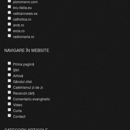
pioromeno.com
bru-italia.eu
vaticannews.va
catholica.ro
arcb.ro
ercis.ro
radiomaria.ro
NAVIGARE ÎN WEBSITE
Prima pagină
Știri
Arhivă
Gândul zilei
Catehismul zi de zi
Recenzii cărți
Comentariu evanghelic
Video
Curia
Contact
CATEGORII ARTICOLE