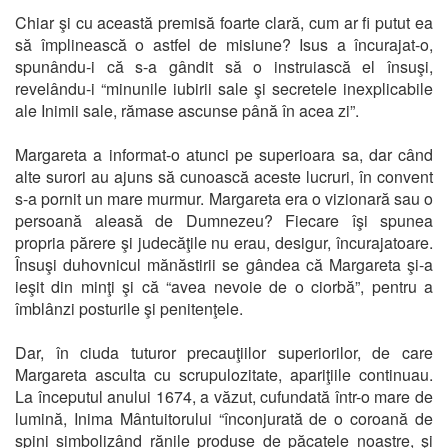
Chiar şi cu această premisă foarte clară, cum ar fi putut ea
să împlinească o astfel de misiune? Isus a încurajat-o,
spunându-i că s-a gândit să o instruiască el însuşi,
revelându-i “minunile iubirii sale şi secretele inexplicabile
ale Inimii sale, rămase ascunse până în acea zi”.
Margareta a informat-o atunci pe superioara sa, dar când
alte surori au ajuns să cunoască aceste lucruri, în convent
s-a pornit un mare murmur. Margareta era o vizionară sau o
persoană aleasă de Dumnezeu? Fiecare îşi spunea
propria părere şi judecăţile nu erau, desigur, încurajatoare.
Însuşi duhovnicul mănăstirii se gândea că Margareta şi-a
ieşit din minţi şi că “avea nevoie de o ciorbă”, pentru a
îmblânzi posturile şi penitenţele.
Dar, în ciuda tuturor precauţiilor superiorilor, de care
Margareta asculta cu scrupulozitate, apariţiile continuau.
La începutul anului 1674, a văzut, cufundată într-o mare de
lumină, Inima Mântuitorului “înconjurată de o coroană de
spini simbolizând rănile produse de păcatele noastre, şi