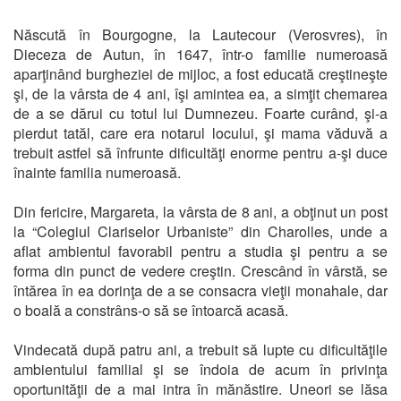
Născută în Bourgogne, la Lautecour (Verosvres), în
Dieceza de Autun, în 1647, într-o familie numeroasă
aparţinând burgheziei de mijloc, a fost educată creştineşte
şi, de la vârsta de 4 ani, îşi amintea ea, a simţit chemarea
de a se dărui cu totul lui Dumnezeu. Foarte curând, şi-a
pierdut tatăl, care era notarul locului, şi mama văduvă a
trebuit astfel să înfrunte dificultăţi enorme pentru a-şi duce
înainte familia numeroasă.
Din fericire, Margareta, la vârsta de 8 ani, a obţinut un post
la “Colegiul Clariselor Urbaniste” din Charolles, unde a
aflat ambientul favorabil pentru a studia şi pentru a se
forma din punct de vedere creştin. Crescând în vârstă, se
întărea în ea dorinţa de a se consacra vieţii monahale, dar
o boală a constrâns-o să se întoarcă acasă.
Vindecată după patru ani, a trebuit să lupte cu dificultăţile
ambientului familial şi se îndoia de acum în privinţa
oportunităţii de a mai intra în mănăstire. Uneori se lăsa