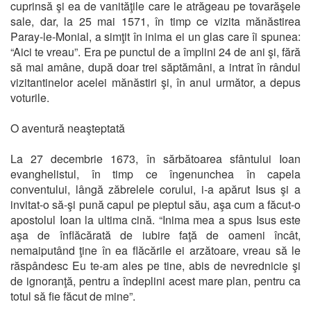
cuprinsă şi ea de vanităţile care le atrăgeau pe tovarăşele
sale, dar, la 25 mai 1571, în timp ce vizita mănăstirea
Paray-le-Monial, a simţit în inima ei un glas care îi spunea:
“Aici te vreau”. Era pe punctul de a împlini 24 de ani şi, fără
să mai amâne, după doar trei săptămâni, a intrat în rândul
vizitantinelor acelei mănăstiri şi, în anul următor, a depus
voturile.
O aventură neaşteptată
La 27 decembrie 1673, în sărbătoarea sfântului Ioan
evanghelistul, în timp ce îngenunchea în capela
conventului, lângă zăbrelele corului, i-a apărut Isus şi a
invitat-o să-şi pună capul pe pieptul său, aşa cum a făcut-o
apostolul Ioan la ultima cină. “Inima mea a spus Isus este
aşa de înflăcărată de iubire faţă de oameni încât,
nemaiputând ţine în ea flăcările ei arzătoare, vreau să le
răspândesc Eu te-am ales pe tine, abis de nevrednicie şi
de ignoranţă, pentru a îndeplini acest mare plan, pentru ca
totul să fie făcut de mine”.