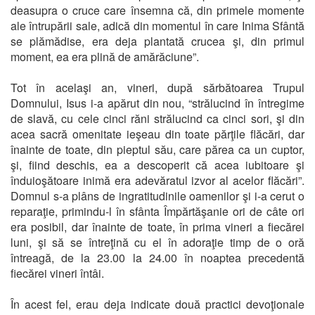
deasupra o cruce care însemna că, din primele momente
ale întrupării sale, adică din momentul în care Inima Sfântă
se plămădise, era deja plantată crucea şi, din primul
moment, ea era plină de amărăciune”.
Tot în acelaşi an, vineri, după sărbătoarea Trupul
Domnului, Isus i-a apărut din nou, “strălucind în întregime
de slavă, cu cele cinci răni strălucind ca cinci sori, şi din
acea sacră omenitate ieşeau din toate părţile flăcări, dar
înainte de toate, din pieptul său, care părea ca un cuptor,
şi, fiind deschis, ea a descoperit că acea iubitoare şi
înduioşătoare inimă era adevăratul izvor al acelor flăcări”.
Domnul s-a plâns de ingratitudinile oamenilor şi i-a cerut o
reparaţie, primindu-l în sfânta Împărtăşanie ori de câte ori
era posibil, dar înainte de toate, în prima vineri a fiecărei
luni, şi să se întreţină cu el în adoraţie timp de o oră
întreagă, de la 23.00 la 24.00 în noaptea precedentă
fiecărei vineri întâi.
În acest fel, erau deja indicate două practici devoţionale