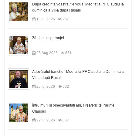
După credinţa voastră, fie vouă! Meditația PF Claudiu la
duminica a VII-a după Rusalii
18 Iul 2026
767
Zâmbetul speranței
05 Aug 2026
681
Adevăratul banchet: Meditația PF Claudiu la Duminica a
VIII-a după Rusalii
25 Iul 2026
662
Întru mulți și binecuvântați ani, Preafericite Părinte
Claudiu!
22 Iul 2026
637