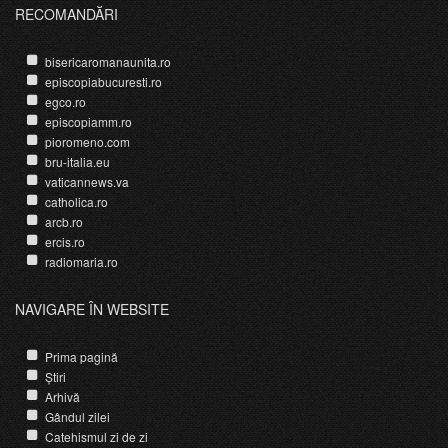
RECOMANDĂRI
bisericaromanaunita.ro
episcopiabucuresti.ro
egco.ro
episcopiamm.ro
pioromeno.com
bru-italia.eu
vaticannews.va
catholica.ro
arcb.ro
ercis.ro
radiomaria.ro
NAVIGARE ÎN WEBSITE
Prima pagină
Știri
Arhivă
Gândul zilei
Catehismul zi de zi