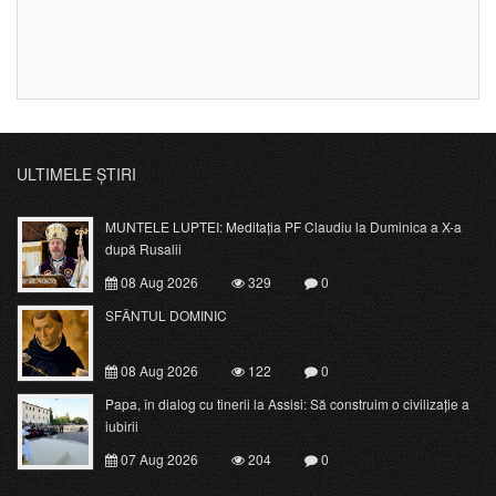
ULTIMELE ȘTIRI
MUNTELE LUPTEI: Meditația PF Claudiu la Duminica a X-a
după Rusalii
08 Aug 2026
329
0
SFÂNTUL DOMINIC
08 Aug 2026
122
0
Papa, în dialog cu tinerii la Assisi: Să construim o civilizație a
iubirii
07 Aug 2026
204
0