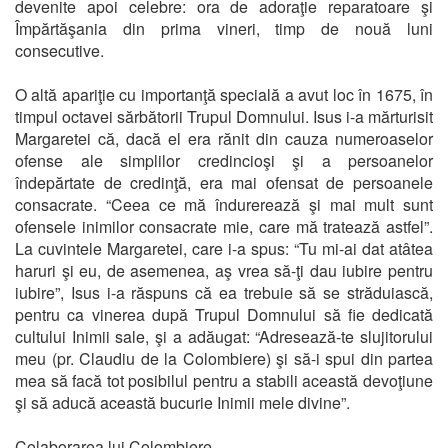
devenite apoi celebre: ora de adoraţie reparatoare şi
Împărtăşania din prima vineri, timp de nouă luni
consecutive.
O altă apariţie cu importanţă specială a avut loc în 1675, în
timpul octavei sărbătorii Trupul Domnului. Isus i-a mărturisit
Margaretei că, dacă el era rănit din cauza numeroaselor
ofense ale simplilor credincioşi şi a persoanelor
îndepărtate de credinţă, era mai ofensat de persoanele
consacrate. “Ceea ce mă îndurerează şi mai mult sunt
ofensele inimilor consacrate mie, care mă tratează astfel”.
La cuvintele Margaretei, care i-a spus: “Tu mi-ai dat atâtea
haruri şi eu, de asemenea, aş vrea să-ţi dau iubire pentru
iubire”, Isus i-a răspuns că ea trebuie să se străduiască,
pentru ca vinerea după Trupul Domnului să fie dedicată
cultului Inimii sale, şi a adăugat: “Adresează-te slujitorului
meu (pr. Claudiu de la Colombiere) şi să-i spui din partea
mea să facă tot posibilul pentru a stabili această devoţiune
şi să aducă această bucurie Inimii mele divine”.
Colaborarea lui Colombiere