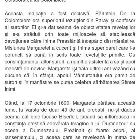
Această indicaţie a fost decisivă. Părintele De la
Colombiere era superiorul iezuiţilor din Paray şi confesor
al surorilor. El şi-a dat seama de obiectivitatea revelaţiilor
şi s-a străduit prin toate mijloacele să stabilească
devoţiunea către Inima Preasfântă începând din mănăstire.
Misiunea Margaretei a cucerit şi inima superioarei care i-a
poruncit să pună în scris toate revelaţiile primite. Cu
consimţământul altor surori, a numit-o asistentă a sa şi apoi
maestră de novice. Margareta îşi trăia ultimii ani văzând cu
bucurie că, în sfârşit, apelul Mântuitorului era primit de
surori şi în mănăstire se putea celebra sărbătoarea Sfintei
Inimi.
Când, la 17 octombrie 1690, Margareta părăsea această
lume, la vârsta de doar 43 de ani, probabil nu-şi dădea
seama cât bine făcuse Bisericii, făcând să înflorească în
conştiinţa creştină adevărata imagine a lui Dumnezeu: nu
aceea a Dumnezeului Preaînalt şi foarte aspru, al
iansenismului, ci aceea care se revelează în inima de