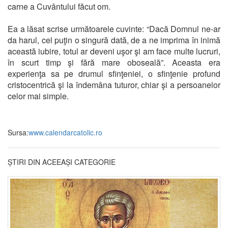
carne a Cuvântului făcut om.
Ea a lăsat scrise următoarele cuvinte: “Dacă Domnul ne-ar
da harul, cel puţin o singură dată, de a ne imprima în inimă
această iubire, totul ar deveni uşor şi am face multe lucruri,
în scurt timp şi fără mare oboseală”. Aceasta era
experienţa sa pe drumul sfinţeniei, o sfinţenie profund
cristocentrică şi la îndemâna tuturor, chiar şi a persoanelor
celor mai simple.
Sursa:
www.calendarcatolic.ro
ȘTIRI DIN ACEEAȘI CATEGORIE