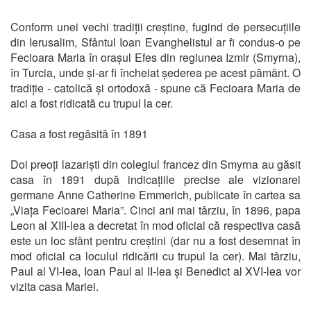
Conform unei vechi tradiții creștine, fugind de persecuțiile
din Ierusalim, Sfântul Ioan Evanghelistul ar fi condus-o pe
Fecioara Maria în orașul Efes din regiunea Izmir (Smyrna),
în Turcia, unde și-ar fi încheiat șederea pe acest pământ. O
tradiție - catolică și ortodoxă - spune că Fecioara Maria de
aici a fost ridicată cu trupul la cer.
Casa a fost regăsită în 1891
Doi preoți lazariști din colegiul francez din Smyrna au găsit
casa în 1891 după indicațiile precise ale vizionarei
germane Anne Catherine Emmerich, publicate în cartea sa
„Viața Fecioarei Maria”. Cinci ani mai târziu, în 1896, papa
Leon al XIII-lea a decretat în mod oficial că respectiva casă
este un loc sfânt pentru creștini (dar nu a fost desemnat în
mod oficial ca loculul ridicării cu trupul la cer). Mai târziu,
Paul al VI-lea, Ioan Paul al II-lea și Benedict al XVI-lea vor
vizita casa Mariei.