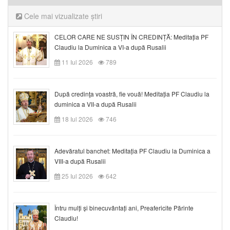
Cele mai vizualizate știri
CELOR CARE NE SUSȚIN ÎN CREDINȚĂ: Meditația PF
Claudiu la Duminica a VI-a după Rusalii
11 Iul 2026
789
După credinţa voastră, fie vouă! Meditația PF Claudiu la
duminica a VII-a după Rusalii
18 Iul 2026
746
Adevăratul banchet: Meditația PF Claudiu la Duminica a
VIII-a după Rusalii
25 Iul 2026
642
Întru mulți și binecuvântați ani, Preafericite Părinte
Claudiu!