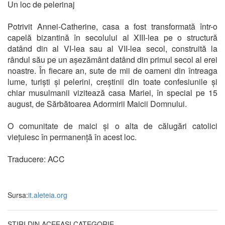
Un loc de pelerinaj
Potrivit Annei-Catherine, casa a fost transformată într-o
capelă bizantină în secolului al XIII-lea pe o structură
datând din al VI-lea sau al VII-lea secol, construită la
rândul său pe un așezământ datând din primul secol al erei
noastre. În fiecare an, sute de mii de oameni din întreaga
lume, turiști și pelerini, creștinii din toate confesiunile și
chiar musulmanii vizitează casa Mariei, în special pe 15
august, de Sărbătoarea Adormirii Maicii Domnului.
O comunitate de maici și o alta de călugări catolici
viețuiesc în permanență în acest loc.
Traducere: ACC
Sursa:
it.aleteia.org
ȘTIRI DIN ACEEAȘI CATEGORIE