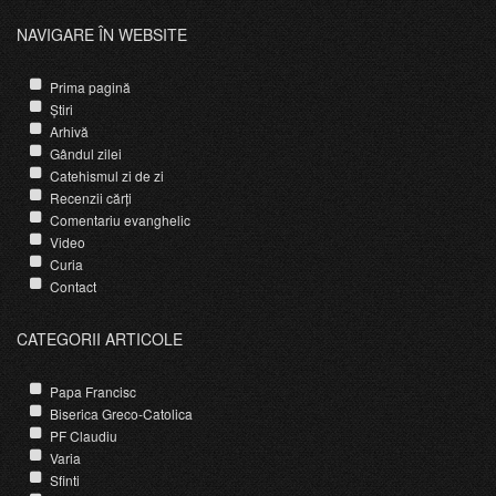
NAVIGARE ÎN WEBSITE
Prima pagină
Știri
Arhivă
Gândul zilei
Catehismul zi de zi
Recenzii cărți
Comentariu evanghelic
Video
Curia
Contact
CATEGORII ARTICOLE
Papa Francisc
Biserica Greco-Catolica
PF Claudiu
Varia
Sfinti