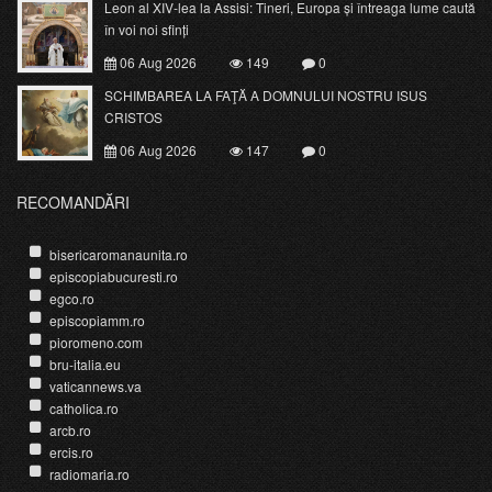
Leon al XIV-lea la Assisi: Tineri, Europa și întreaga lume caută
în voi noi sfinți
06 Aug 2026
149
0
SCHIMBAREA LA FAŢĂ A DOMNULUI NOSTRU ISUS
CRISTOS
06 Aug 2026
147
0
RECOMANDĂRI
bisericaromanaunita.ro
episcopiabucuresti.ro
egco.ro
episcopiamm.ro
pioromeno.com
bru-italia.eu
vaticannews.va
catholica.ro
arcb.ro
ercis.ro
radiomaria.ro