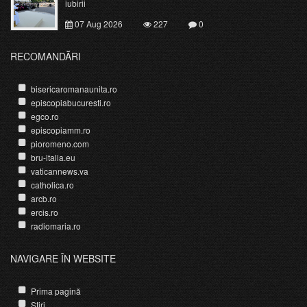
iubirii
07 Aug 2026
227
0
RECOMANDĂRI
bisericaromanaunita.ro
episcopiabucuresti.ro
egco.ro
episcopiamm.ro
pioromeno.com
bru-italia.eu
vaticannews.va
catholica.ro
arcb.ro
ercis.ro
radiomaria.ro
NAVIGARE ÎN WEBSITE
Prima pagină
Știri