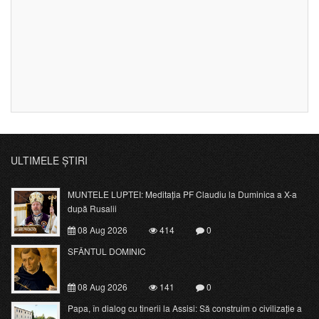
ULTIMELE ȘTIRI
MUNTELE LUPTEI: Meditația PF Claudiu la Duminica a X-a
după Rusalii
08 Aug 2026
414
0
SFÂNTUL DOMINIC
08 Aug 2026
141
0
Papa, în dialog cu tinerii la Assisi: Să construim o civilizație a