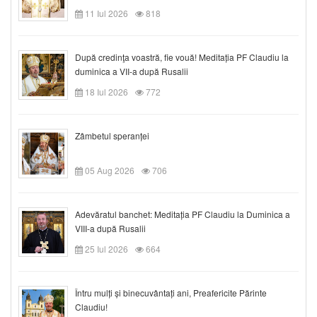
11 Iul 2026
818
După credinţa voastră, fie vouă! Meditația PF Claudiu la
duminica a VII-a după Rusalii
18 Iul 2026
772
Zâmbetul speranței
05 Aug 2026
706
Adevăratul banchet: Meditația PF Claudiu la Duminica a
VIII-a după Rusalii
25 Iul 2026
664
Întru mulți și binecuvântați ani, Preafericite Părinte
Claudiu!