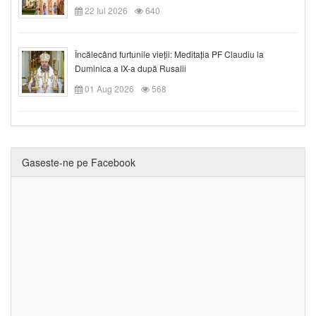
22 Iul 2026
640
Încălecând furtunile vieții: Meditația PF Claudiu la
Duminica a IX-a după Rusalii
01 Aug 2026
568
Gaseste-ne pe Facebook