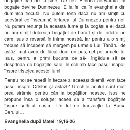
bogăţiile cad de la sine. De ce? Fiindcă adevărata lor
bogaţie devine Dumnezeu. E la fel ca în evanghelia din
duminica trecută. Nu putem ierta dacă nu am simţit cu
adevărat ce înseamnă iertarea lui Dumnezeu pentru noi.
Nu putem renunţa la această lume şi la bogăţiile ei dacă
nu am simţit dulceaţa bogăţiei de haruri şi de fericire pe
care Isus o revarsă în inima noastră. Iar pentru a o simţi
trebuie să începem să mergem pe urmele Lui. Tânărul de
astăzi mai avea de făcut doar un pas, cel pe urmele lui
Isus, pentru a primi bucuria ce să-i îngăduie să se
desprindă de bogaţiile sale. În schimb face pasul înapoi,
înspre tristeţea acestei lumi.
Pentru noi se repetă în fiecare zi aceeaşi dilemă: vom face
pasul înspre Cristos şi astăzi? Urechile acului sunt mult
prea strâmte pentru cămila bogăţiilor noastre. Isus ne
propune însa o soluţie: aceea de a transfera bogăţiile
înspre sufletul nostru. Un fel de tranzacţie la Bursa
Cerului…
Evanghelia după Matei 19,16-26