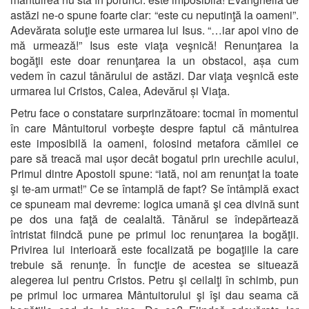
astăzi ne-o spune foarte clar: “este cu neputinţă la oameni”.
Adevărata soluţie este urmarea lui Isus. “…iar apoi vino de
mă urmează!” Isus este viaţa veşnică! Renunţarea la
bogăţii este doar renunţarea la un obstacol, așa cum
vedem în cazul tânărului de astăzi. Dar viaţa veşnică este
urmarea lui Cristos, Calea, Adevărul și Viaţa.
Petru face o constatare surprinzătoare: tocmai în momentul
în care Mântuitorul vorbeşte despre faptul că mântuirea
este imposibilă la oameni, folosind metafora cămilei ce
pare să treacă mai ușor decât bogatul prin urechile acului,
Primul dintre Apostoli spune: “iată, noi am renunţat la toate
şi te-am urmat!” Ce se întamplă de fapt? Se întâmplă exact
ce spuneam mai devreme: logica umană şi cea divină sunt
pe dos una faţă de cealaltă. Tânărul se îndepărtează
întristat fiindcă pune pe primul loc renunţarea la bogăţii.
Privirea lui interioară este focalizată pe bogaţiile la care
trebuie să renunţe. În funcţie de acestea se situează
alegerea lui pentru Cristos. Petru şi ceilalţi în schimb, pun
pe primul loc urmarea Mântuitorului şi îşi dau seama că