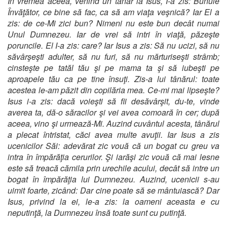
In vremea aceea, venind un tânăr la Isus, I-a zis: Bunule
Învăţător, ce bine să fac, ca să am viaţa veşnică? Iar El a
zis: de ce-Mi zici bun? Nimeni nu este bun decât numai
Unul Dumnezeu. Iar de vrei să intri în viaţă, păzeşte
poruncile. El I-a zis: care? Iar Isus a zis: Să nu ucizi, să nu
săvârşeşti adulter, să nu furi, să nu mărturiseşti strâmb;
cinsteşte pe tatăl tău şi pe mama ta şi să iubeşti pe
aproapele tău ca pe tine însuţi. Zis-a lui tânărul: toate
acestea le-am păzit din copilăria mea. Ce-mi mai lipseşte?
Isus i-a zis: dacă voieşti să fii desăvârşit, du-te, vinde
averea ta, dă-o săracilor şi vei avea comoară în cer; după
aceea, vino şi urmează-Mi. Auzind cuvântul acesta, tânărul
a plecat întristat, căci avea multe avuţii. Iar Isus a zis
ucenicilor Săi: adevărat zic vouă că un bogat cu greu va
intra în împărăţia cerurilor. Şi iarăşi zic vouă că mai lesne
este să treacă cămila prin urechile acului, decât să intre un
bogat în împărăţia lui Dumnezeu. Auzind, ucenicii s-au
uimit foarte, zicând: Dar cine poate să se mântuiască? Dar
Isus, privind la ei, le-a zis: la oameni aceasta e cu
neputinţă, la Dumnezeu însă toate sunt cu putinţă.