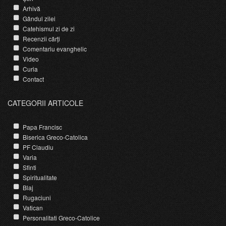
Arhivă
Gândul zilei
Catehismul zi de zi
Recenzii cărți
Comentariu evanghelic
Video
Curia
Contact
CATEGORII ARTICOLE
Papa Francisc
Biserica Greco-Catolica
PF Claudiu
Varia
Sfinti
Spiritualitate
Blaj
Rugaciuni
Vatican
Personalitati Greco-Catolice