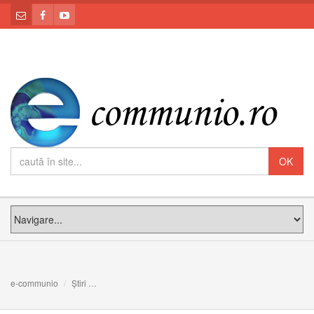
e-communio
Știri
O TRANZACŢIE LA BURSA CERULUI: Meditația PS Claudi