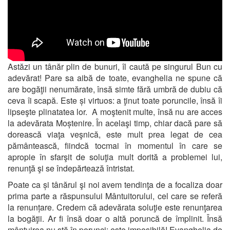
Astăzi un tânăr plin de bunuri, îl caută pe singurul Bun cu
adevărat! Pare sa aibă de toate, evanghelia ne spune că
are bogăţii nenumărate, însă simte fără umbră de dubiu că
ceva îi scapă. Este și virtuos: a ţinut toate poruncile, însă îi
lipseşte plinatatea lor. A moştenit multe, însă nu are acces
la adevărata Moștenire. În acelaşi timp, chiar dacă pare să
dorească viaţa veşnică, este mult prea legat de cea
pământească, fiindcă tocmai în momentul în care se
apropie în sfarşit de soluţia mult dorită a problemei lui,
renunţă şi se îndepărtează întristat.
Poate ca și tânărul şi noi avem tendinţa de a focaliza doar
prima parte a răspunsului Mântuitorului, cel care se referă
la renunțare. Credem că adevărata soluţie este renunţarea
la bogăţii. Ar fi însă doar o altă poruncă de împlinit. Însă
mântuirea nu stă în porunci: este imposibilă! Evanghelia de