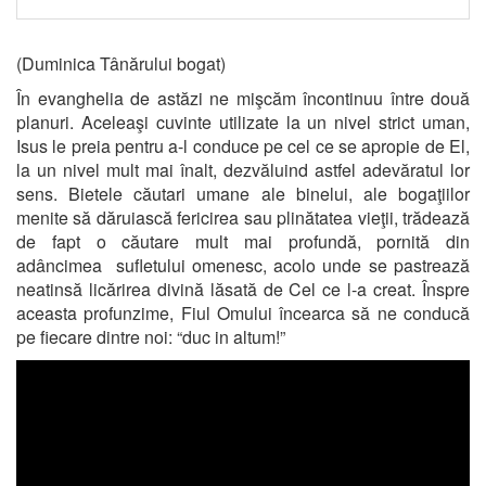
(Duminica Tânărului bogat)
În evanghelia de astăzi ne mişcăm încontinuu între două
planuri. Aceleaşi cuvinte utilizate la un nivel strict uman,
Isus le preia pentru a-l conduce pe cel ce se apropie de El,
la un nivel mult mai înalt, dezvăluind astfel adevăratul lor
sens. Bietele căutari umane ale binelui, ale bogaţiilor
menite să dăruiască fericirea sau plinătatea vieţii, trădează
de fapt o căutare mult mai profundă, pornită din
adâncimea sufletului omenesc, acolo unde se pastrează
neatinsă licărirea divină lăsată de Cel ce l-a creat. Înspre
aceasta profunzime, Fiul Omului încearca să ne conducă
pe fiecare dintre noi: “duc in altum!”