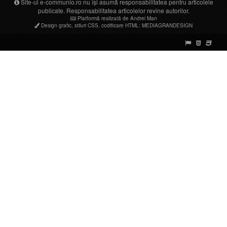
Site-ul e-communio.ro nu își asumă responsabilitatea pentru articolele
publicate. Responsabilitatea articolelor revine autorilor.
Platformă realizată de Andrei Man
Design grafic
,
stiluri CSS
,
codificare HTML
:
MEDIAGRANDESIGN