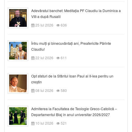
Adevăratul banchet: Meditația PF Claudiu la Duminica a
VIII-a după Rusalii
25 Iul 2026
636
Întru mulți și binecuvântați ani, Preafericite Părinte
Claudiu!
22 Iul 2026
611
Opt sfaturi de la Sfântul Ioan Paul al II-lea pentru un
creștin
08 Iul 2026
580
Admiterea la Facultatea de Teologie Greco-Catolică –
Departamentul Blaj în anul universitar 2026/2027
10 Iul 2026
521