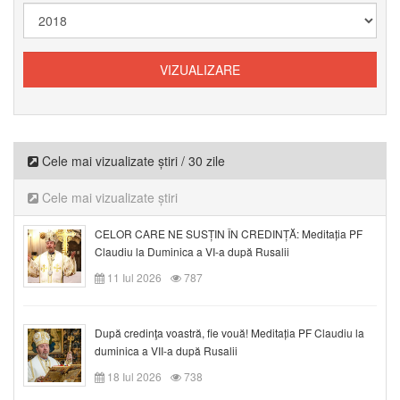
Cele mai vizualizate știri / 30 zile
Cele mai vizualizate știri
CELOR CARE NE SUSȚIN ÎN CREDINȚĂ: Meditația PF
Claudiu la Duminica a VI-a după Rusalii
11 Iul 2026
787
După credinţa voastră, fie vouă! Meditația PF Claudiu la
duminica a VII-a după Rusalii
18 Iul 2026
738