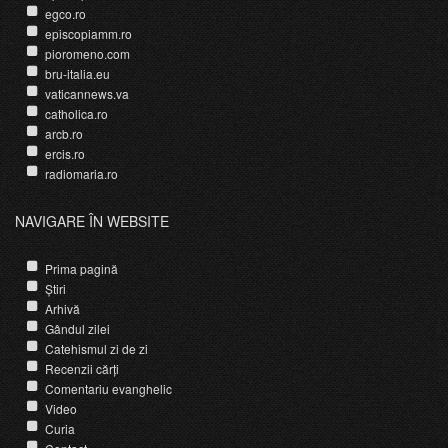
egco.ro
episcopiamm.ro
pioromeno.com
bru-italia.eu
vaticannews.va
catholica.ro
arcb.ro
ercis.ro
radiomaria.ro
NAVIGARE ÎN WEBSITE
Prima pagină
Știri
Arhivă
Gândul zilei
Catehismul zi de zi
Recenzii cărți
Comentariu evanghelic
Video
Curia