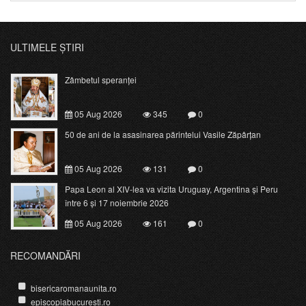
ULTIMELE ȘTIRI
Zâmbetul speranței
05 Aug 2026
345
0
50 de ani de la asasinarea părintelui Vasile Zăpârțan
05 Aug 2026
131
0
Papa Leon al XIV-lea va vizita Uruguay, Argentina și Peru
între 6 și 17 noiembrie 2026
05 Aug 2026
161
0
RECOMANDĂRI
bisericaromanaunita.ro
episcopiabucuresti.ro