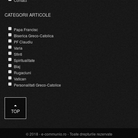
Contact
CATEGORII ARTICOLE
Papa Francisc
Biserica Greco-Catolica
PF Claudiu
Varia
Sfinti
Spiritualitate
Blaj
Rugaciuni
Vatican
Personalitati Greco-Catolice
TOP
© 2018 -
e-communio.ro
- Toate drepturile rezervate