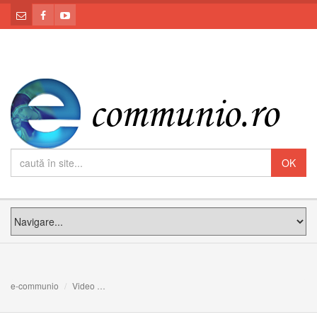
e-communio
Video
Retrospectivă a Anului „Cardinal Iuliu Hossu” în Eparh