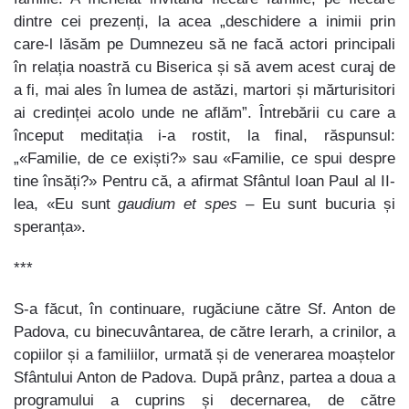
dintre cei prezenți, la acea „deschidere a inimii prin
care-l lăsăm pe Dumnezeu să ne facă actori principali
în relația noastră cu Biserica și să avem acest curaj de
a fi, mai ales în lumea de astăzi, martori și mărturisitori
ai credinței acolo unde ne aflăm”. Întrebării cu care a
început meditația i-a rostit, la final, răspunsul:
„«Familie, de ce exiști?» sau «Familie, ce spui despre
tine însăți?» Pentru că, a afirmat Sfântul Ioan Paul al II-
lea, «Eu sunt
gaudium et spes
– Eu sunt bucuria și
speranța».
***
S-a făcut, în continuare, rugăciune către Sf. Anton de
Padova, cu binecuvântarea, de către Ierarh, a crinilor, a
copiilor și a familiilor, urmată și de venerarea moaștelor
Sfântului Anton de Padova. După prânz, partea a doua a
programului a cuprins și decernarea, de către