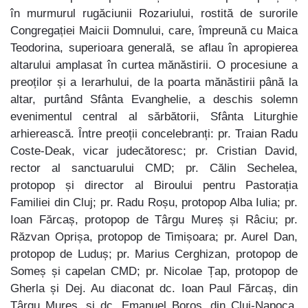
în murmurul rugăciunii Rozariului, rostită de surorile
Congregației Maicii Domnului, care, împreună cu Maica
Teodorina, superioara generală, se aflau în apropierea
altarului amplasat în curtea mănăstirii. O procesiune a
preoților și a Ierarhului, de la poarta mănăstirii până la
altar, purtând Sfânta Evanghelie, a deschis solemn
evenimentul central al sărbătorii, Sfânta Liturghie
arhierească. Între preoții concelebranți: pr. Traian Radu
Coste-Deak, vicar judecătoresc; pr. Cristian David,
rector al sanctuarului CMD; pr. Călin Sechelea,
protopop și director al Biroului pentru Pastorația
Familiei din Cluj; pr. Radu Roșu, protopop Alba Iulia; pr.
Ioan Fărcaș, protopop de Târgu Mureș și Râciu; pr.
Răzvan Oprișa, protopop de Timișoara; pr. Aurel Dan,
protopop de Luduș; pr. Marius Cerghizan, protopop de
Someș și capelan CMD; pr. Nicolae Țap, protopop de
Gherla și Dej. Au diaconat dc. Ioan Paul Fărcaș, din
Târgu Mureș, și dc. Emanuel Boroș, din Cluj-Napoca,