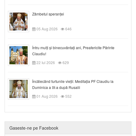
Zâmbetul speranței
05 Aug 2026
646
Întru mulți și binecuvântați ani, Preafericite Părinte
Claudiu!
22 Iul 2026
629
Încălecând furtunile vieții: Meditația PF Claudiu la
Duminica a IX-a după Rusalii
01 Aug 2026
552
Gaseste-ne pe Facebook