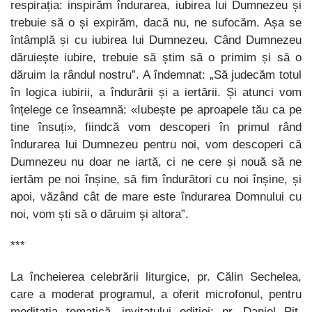
respirația: inspirăm îndurarea, iubirea lui Dumnezeu și
trebuie să o și expirăm, dacă nu, ne sufocăm. Așa se
întâmplă și cu iubirea lui Dumnezeu. Când Dumnezeu
dăruiește iubire, trebuie să știm să o primim și să o
dăruim la rândul nostru”. A îndemnat: „Să judecăm totul
în logica iubirii, a îndurării și a iertării. Și atunci vom
înțelege ce înseamnă: «Iubește pe aproapele tău ca pe
tine însuți», fiindcă vom descoperi în primul rând
îndurarea lui Dumnezeu pentru noi, vom descoperi că
Dumnezeu nu doar ne iartă, ci ne cere și nouă să ne
iertăm pe noi înșine, să fim îndurători cu noi înșine, și
apoi, văzând cât de mare este îndurarea Domnului cu
noi, vom ști să o dăruim și altora”.
***
La încheierea celebrării liturgice, pr. Călin Sechelea,
care a moderat programul, a oferit microfonul, pentru
meditația tematică, invitatului ediției: pr. Daniel Piț,