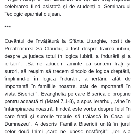
celebrarea fiind asistată și de studenți ai Seminarului
Teologic eparhial clujean.
***
Cuvântul de învățătură la Sfânta Liturghie, rostit de
Preafericirea Sa Claudiu, a fost despre trăirea iubirii,
despre „a judeca totul în logica iubirii, a îndurării și a
iertării”: „Să ne aducem aminte că suntem frați și
surori, să reușim să trecem dincolo de logica dreptății,
împlinind-o în logica îndurării, a iertării, atât de
importantă în familiile noastre, atât de importantă în
viața Bisericii”. Evanghelia pe care Biserica o propune
pentru această zi (Matei 7,1-8), a spus Ierarhul, „vine în
întâmpinarea noastră, fiindcă este vorba despre felul în
care frații și surorile trebuie să trăiască în Casa lui
Dumnezeu”. A descris Familia Bisericii unită în jurul
celor două Inimi „care ne iubesc nesfârșit”: „Ieri s-a