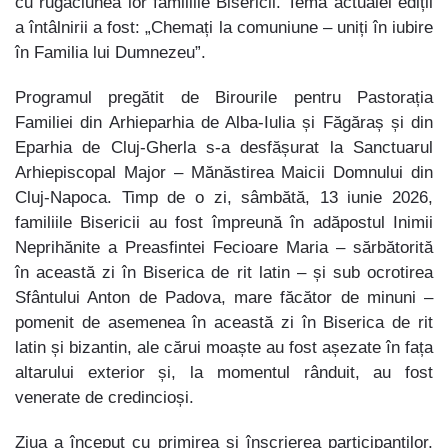
cu rugăciunea lor familiile Bisericii. Tema actualei ediții
a întâlnirii a fost: „Chemați la comuniune – uniți în iubire
în Familia lui Dumnezeu”.
Programul pregătit de Birourile pentru Pastorația
Familiei din Arhieparhia de Alba-Iulia și Făgăraș și din
Eparhia de Cluj-Gherla s-a desfășurat la Sanctuarul
Arhiepiscopal Major – Mănăstirea Maicii Domnului din
Cluj-Napoca. Timp de o zi, sâmbătă, 13 iunie 2026,
familiile Bisericii au fost împreună în adăpostul Inimii
Neprihănite a Preasfintei Fecioare Maria – sărbătorită
în această zi în Biserica de rit latin – și sub ocrotirea
Sfântului Anton de Padova, mare făcător de minuni –
pomenit de asemenea în această zi în Biserica de rit
latin și bizantin, ale cărui moaște au fost așezate în fața
altarului exterior și, la momentul rânduit, au fost
venerate de credincioși.
Ziua a început cu primirea și înscrierea participanților,