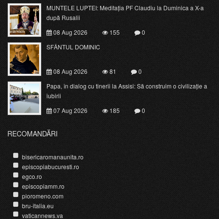
MUNTELE LUPTEI: Meditația PF Claudiu la Duminica a X-a
după Rusalii
08 Aug 2026
155
0
SFÂNTUL DOMINIC
08 Aug 2026
81
0
Papa, în dialog cu tinerii la Assisi: Să construim o civilizație a
iubirii
07 Aug 2026
185
0
RECOMANDĂRI
bisericaromanaunita.ro
episcopiabucuresti.ro
egco.ro
episcopiamm.ro
pioromeno.com
bru-italia.eu
vaticannews.va