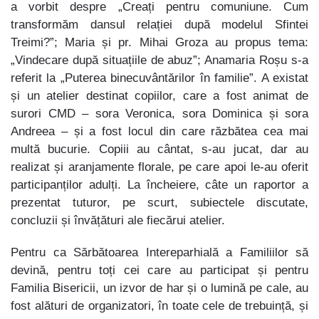
a vorbit despre „Creați pentru comuniune. Cum
transformăm dansul relației după modelul Sfintei
Treimi?”; Maria și pr. Mihai Groza au propus tema:
„Vindecare după situațiile de abuz”; Anamaria Roșu s-a
referit la „Puterea binecuvântărilor în familie”. A existat
și un atelier destinat copiilor, care a fost animat de
surori CMD – sora Veronica, sora Dominica și sora
Andreea – și a fost locul din care răzbătea cea mai
multă bucurie. Copiii au cântat, s-au jucat, dar au
realizat și aranjamente florale, pe care apoi le-au oferit
participanților adulți. La încheiere, câte un raportor a
prezentat tuturor, pe scurt, subiectele discutate,
concluzii și învățături ale fiecărui atelier.
Pentru ca Sărbătoarea Intereparhială a Familiilor să
devină, pentru toți cei care au participat și pentru
Familia Bisericii, un izvor de har și o lumină pe cale, au
fost alături de organizatori, în toate cele de trebuință, și