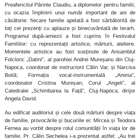
Preafericitul Părinte Claudiu, a diplomelor pentru familii,
cu ocazia împlinirii unui număr important de ani de
căsătorie: fiecare familie apelată a fost sărbătorită de
toți cei prezenți cu aplauze și binecuvântată de Ierarh.
Programul după-amiezii a fost cuprins în Festivalul
Familiilor: cu reprezentații artistice, mărturii, ateliere.
Momentele artistice au fost susținute de Ansamblul
Folcloric „Datini”, al parohiei Andrei Mureșanu din Cluj-
Napoca, coordonat de instructorii Călin Vac și Narcisa
Boilă; Formația vocal-instrumentală „Anima”,
coordonator Cristina Mureșan; Corul „Angeli”, al
Catedralei „Schimbarea la Față”, Cluj-Napoca, dirijor
Angela David.
Au edificat auditoriul și cele două mărturii despre viața
de familie, provocările și bucuriile ei: Mircea și Teodora
Fernea au vorbit despre rolul comunității în viața lor de
familie. Pr. Călin Sechelea i-a prezentat astfel: „Au trei