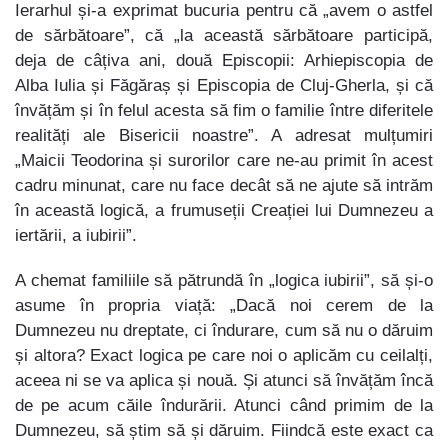
Ierarhul și-a exprimat bucuria pentru că „avem o astfel
de sărbătoare”, că „la această sărbătoare participă,
deja de câțiva ani, două Episcopii: Arhiepiscopia de
Alba Iulia și Făgăraș și Episcopia de Cluj-Gherla, și că
învățăm și în felul acesta să fim o familie între diferitele
realități ale Bisericii noastre”. A adresat mulțumiri
„Maicii Teodorina și surorilor care ne-au primit în acest
cadru minunat, care nu face decât să ne ajute să intrăm
în această logică, a frumuseții Creației lui Dumnezeu a
iertării, a iubirii”.
A chemat familiile să pătrundă în „logica iubirii”, să și-o
asume în propria viață: „Dacă noi cerem de la
Dumnezeu nu dreptate, ci îndurare, cum să nu o dăruim
și altora? Exact logica pe care noi o aplicăm cu ceilalți,
aceea ni se va aplica și nouă. Și atunci să învățăm încă
de pe acum căile îndurării. Atunci când primim de la
Dumnezeu, să știm să și dăruim. Fiindcă este exact ca