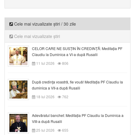
Cele mai vizualizate știri / 30 zile
Cele mai vizualizate știri
CELOR CARE NE SUSȚIN ÎN CREDINȚĂ: Meditația PF
Claudiu la Duminica a VI-a după Rusalii
11 Iul 2026
806
După credinţa voastră, fie vouă! Meditația PF Claudiu la
duminica a VII-a după Rusalii
18 Iul 2026
762
Adevăratul banchet: Meditația PF Claudiu la Duminica a
VIII-a după Rusalii
25 Iul 2026
655