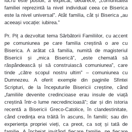
lucru este posibil, a explicat, deoarece, „comunitatea
familiei reprezintă la nivel individual ceea ce Biserica
este la nivel universal”. Atât familia, cât și Biserica „au
aceeași vocație: iubirea.”
Pr. Piț a dezvoltat tema Sărbătorii Familiilor, cu accent
pe comuniunea pe care familia creștină o are cu
Biserica. A arătat că familia, numită de magisteriul
Bisericii și „mica Biserică”, „este chemată să
răspândească și să construiască comuniunea”, care
tinde „către scopul nostru ultim” – comuniunea cu
Dumnezeu. A oferit exemple din paginile Sfintei
Scripturi, de la începuturile Bisericii creștine, când
„familiile devenite credincioase erau insule de viață
creștină într-o lume necredincioasă”; dar și din istoria
recentă a Bisericii Greco-Catolice, în clandestinitate,
când credința era trăită în ascuns, în familii; sau din
experiența propriei vieți, ca preot, ca soț și tată de
familie. A încheiat invitând fiecare familie, pe fiecare