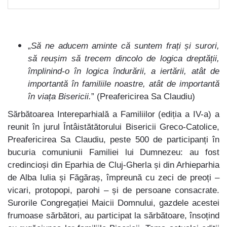
„
Să ne aducem aminte că suntem frați și surori,
să reușim să trecem dincolo de logica dreptății,
împlinind-o în logica îndurării, a iertării, atât de
importantă în familiile noastre, atât de importantă
în viața Bisericii.
” (Preafericirea Sa Claudiu)
Sărbătoarea Intereparhială a Familiilor (ediția a IV-a) a
reunit în jurul Întâistătătorului Bisericii Greco-Catolice,
Preafericirea Sa Claudiu, peste 500 de participanți în
bucuria comuniunii Familiei lui Dumnezeu: au fost
credincioși din Eparhia de Cluj-Gherla și din Arhieparhia
de Alba Iulia și Făgăraș, împreună cu zeci de preoți –
vicari, protopopi, parohi – și de persoane consacrate.
Surorile Congregației Maicii Domnului, gazdele acestei
frumoase sărbători, au participat la sărbătoare, însoțind