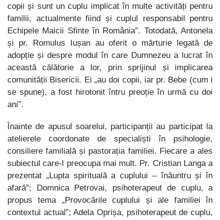
copii și sunt un cuplu implicat în multe activități pentru
familii, actualmente fiind și cuplul responsabil pentru
Echipele Maicii Sfinte în România”. Totodată, Antonela
și pr. Romulus Iușan au oferit o mărturie legată de
adopție și despre modul în care Dumnezeu a lucrat în
această călătorie a lor, prin sprijinul și implicarea
comunității Bisericii. Ei „au doi copii, iar pr. Bebe (cum i
se spune), a fost hirotonit întru preoție în urmă cu doi
ani”.
Înainte de apusul soarelui, participanții au participat la
atelierele coordonate de specialiști în psihologie,
consiliere familială și pastorația familiei. Fiecare a ales
subiectul care-l preocupa mai mult. Pr. Cristian Langa a
prezentat „Lupta spirituală a cuplului – înăuntru și în
afară”; Domnica Petrovai, psihoterapeut de cuplu, a
propus tema „Provocările cuplului și ale familiei în
contextul actual”; Adela Oprișa, psihoterapeut de cuplu,