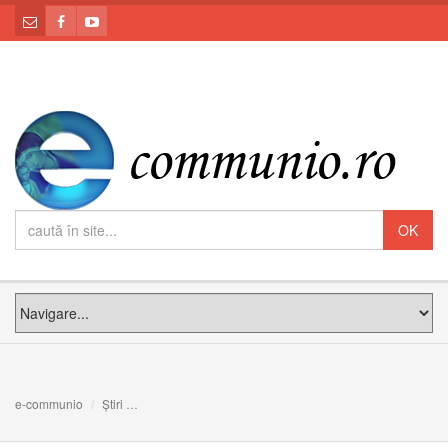
e-communio
Știri
Sărbătoarea Intereparhială a Familiilor la Cluj – zi a comun