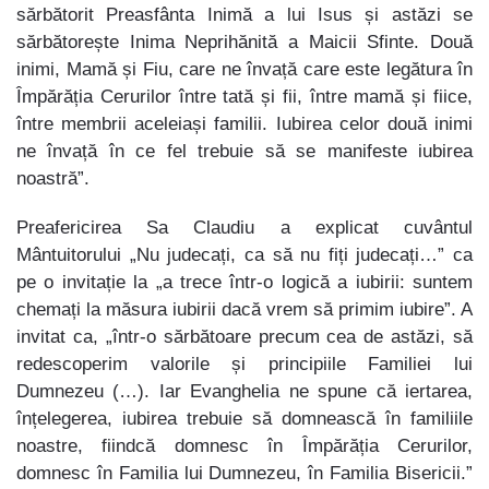
sărbătorit Preasfânta Inimă a lui Isus și astăzi se
sărbătorește Inima Neprihănită a Maicii Sfinte. Două
inimi, Mamă și Fiu, care ne învață care este legătura în
Împărăția Cerurilor între tată și fii, între mamă și fiice,
între membrii aceleiași familii. Iubirea celor două inimi
ne învață în ce fel trebuie să se manifeste iubirea
noastră”.
Preafericirea Sa Claudiu a explicat cuvântul
Mântuitorului „Nu judecați, ca să nu fiți judecați…” ca
pe o invitație la „a trece într-o logică a iubirii: suntem
chemați la măsura iubirii dacă vrem să primim iubire”. A
invitat ca, „într-o sărbătoare precum cea de astăzi, să
redescoperim valorile și principiile Familiei lui
Dumnezeu (…). Iar Evanghelia ne spune că iertarea,
înțelegerea, iubirea trebuie să domnească în familiile
noastre, fiindcă domnesc în Împărăția Cerurilor,
domnesc în Familia lui Dumnezeu, în Familia Bisericii.”