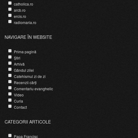
catholica.ro
arcb.ro
ercis.ro
radiomaria.ro
NAVIGARE ÎN WEBSITE
Prima pagină
Știri
Arhivă
Gândul zilei
Catehismul zi de zi
Recenzii cărți
Comentariu evanghelic
Video
Curia
Contact
CATEGORII ARTICOLE
Papa Francisc