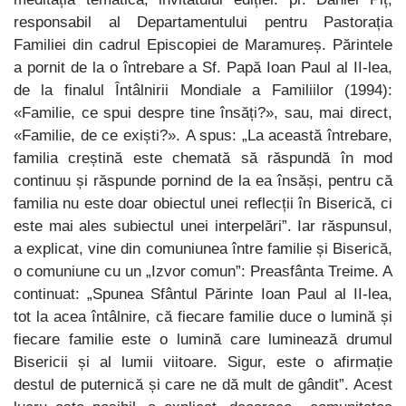
responsabil al Departamentului pentru Pastorația
Familiei din cadrul Episcopiei de Maramureș. Părintele
a pornit de la o întrebare a Sf. Papă Ioan Paul al II-lea,
de la finalul Întâlnirii Mondiale a Familiilor (1994):
«Familie, ce spui despre tine însăți?», sau, mai direct,
«Familie, de ce exiști?». A spus: „La această întrebare,
familia creștină este chemată să răspundă în mod
continuu și răspunde pornind de la ea însăși, pentru că
familia nu este doar obiectul unei reflecții în Biserică, ci
este mai ales subiectul unei interpelări”. Iar răspunsul,
a explicat, vine din comuniunea între familie și Biserică,
o comuniune cu un „Izvor comun”: Preasfânta Treime. A
continuat: „Spunea Sfântul Părinte Ioan Paul al II-lea,
tot la acea întâlnire, că fiecare familie duce o lumină și
fiecare familie este o lumină care luminează drumul
Bisericii și al lumii viitoare. Sigur, este o afirmație
destul de puternică și care ne dă mult de gândit”. Acest